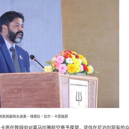
民航局副局长迪奥・钱德拉・拉尔・卡恩致辞
・卡恩在致辞中对喜马拉雅航空寄予厚望，坚信在尼泊尔现有的