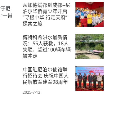
2025-7-16
从加德满都到成都--尼
对于尼
泊尔华侨青少年开启
“一带
“寻根中华·行走天府”
探索之旅
2025-7-11
博特科希洪水最新情
况：55人获救，18人
失联，超过100辆车辆
被冲走
2025-7-8
中国驻尼泊尔使馆举
行招待会 庆祝中国人
民解放军建军98周年
2025-7-12