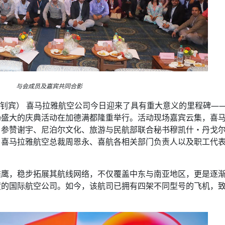
与会成员及嘉宾共同合影
 仝钊宾） 喜马拉雅航空公司今日迎来了具有重大意义的里程碑——
场盛大的庆典活动在加德满都隆重举行。活动现场嘉宾云集，喜
、参赞谢宇、尼泊尔文化、旅游与民航部联合秘书穆凯什・丹戈
喜马拉雅航空总裁周恩永、喜航各相关部门负责人以及职工代表等
雄鹰，稳步拓展其航线网络，不仅覆盖中东与南亚地区，更是逐
度的国际航空公司。如今，该航司已拥有四架不同型号的飞机，