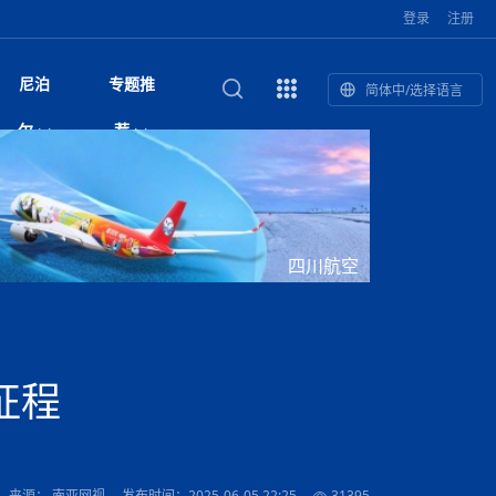
登录
注册
尼泊
专题推
简体中/选择语言
馆发布安全防
复盘：尼印关系转折如何间接影
综合
印度“蟑螂运动”升级：万名学生无视禁令游行 警方
尼泊尔头条
视频| 中国驻尼泊尔使馆举办招待会 隆重庆祝中
首届中尼媒体峰会
尼泊尔加德满都加强控烟措施 保障公众健康和无
“首届中尼媒体峰会”系列报道六：
尔
荐
境局势
催泪瓦斯驱散致180人受伤
国人民解放军建军99周年
烟消费环境
助农致富
国文化中心成
军西班牙队颁奖
泊尔
华为尼泊尔公司举办2026 科技前沿：媒体对话 助
综合新闻
视频| 南亚网视航拍加德满都：蓝花楹怒放的城市
2023年中尼投资与经贸论
尼泊尔拉利特普尔市 客车撞上高架桥致1死19伤
中尼投资与经贸论坛举办：总理普
的第二故乡
力尼泊尔数字化转型
坛
吉祥灯揭幕
主席班达里
香”约：一座城与一枚香包双向
美国男子涉嫌非法越境进入尼泊尔 在印尼边境被
视频| “锦绣天府·安逸四川”文旅交流座谈会在尼泊
尼泊尔油罐车为避让野鹿侧翻起火 消防一小时成
“首届中尼媒体峰会”系列报道四：凝
赋能ICT发
家亲》摄制组志愿者演员招聘启
奇谈
巴基斯坦卡拉奇购物中心发生重大火灾 已致至少
旅游头条
晓谈天下丨美国人类学者马立安：深圳精神就是
世界第12高峰布洛阿特峰突发雪崩 知名登山家普
奖项出炉！罗德里斩获金球奖 西
捕
尔加德满都成功举办
视频| 加德满都东出口大升级! 苏雅尔维纳亚克至
功控制火势
尼泊尔医学教育委员会领导层空缺致入学考试停滞
进中尼友好
1人死亡
“闯”
中尼友谊龙舟赛
尔萨带队团队失联
国文化中心成
荣誉
尼泊尔巴克塔普尔 新年迎来旅游高峰
杜利凯尔六车道高速加速建设中
约6万考生面临不确定性
尔
路”合作与创
域天妃：尺尊公主传奇》 第七
游眼
孟加拉前总理卡莉达·齐亚因病情“非常危急”入院治
徒步旅行
走进蓝毗尼：探寻佛陀诞生地的和平与宁静
尼泊尔春季徒步热升温 官方呼吁加强环保与安全
雪域，两度西行赴拉萨
印度下调汽油、柴油及航空煤油出口关税 新税率6
视频|湖北十堰绿松石文化展西安举办：一石牵秦
尼泊尔本财年发力稳就业 计划创造十万岗位 重拳
“首届中尼媒体峰会”系列报道五：尼
四川航空
传承与文明共生 第九章 金顶凝
疗
成都大运会
意识
费发布启事（面
正式实施“世代禁烟令”
开普省安全部队与巴塔恐怖分子冲突升级，造成民
南亚网络电视丨特朗普称如果选举人团投票给拜
高院裁决倒逼产业转型 奇特旺大象骑游存废引争
默默无闻”到全球竞争者
月1日起生效
尼泊尔经济运行简报，金融承压与发展调整并行
楚 青绿赴长安
视频| 朱红漫天：尼泊尔新年最“红”的节日
整治海外务工诈骗
尼泊尔外交部首办“知识论坛” 推动学术研究与外交
带一路”
院选举答记者
赛尼泊尔赛区预
原创
斯里兰卡监狱爆发帮派大乱斗 已致25死百余人受
上榜酒店
尼泊尔迎来正宗中国味：福盛中餐厅盛大开业
加德满都旅馆：泰美尔区的传奇与地标
众大规模逃离家园
登，他将离开白宫
视频| 千年雨神巡游：尼泊尔拉托·马钦德拉纳特
议 伦理保护与地方民生两难博弈
展览在尼泊尔
决策深度融合
行：故土羁绊与青年外流困境交
伤 军方紧急入驻维稳
杭州亚运会
纪实
孟加拉国土豆供过于求，价格跌破每公斤20塔卡
节的信仰与狂欢
木斯塘——从外国人的目的地，到如今尼泊尔人的
“致命一击”有多快
最长寿奥运冠军离世
印度多地遭遇极端热浪 新德里气温突破45°C
斯瓦米倡议设立瑜伽部 尼泊尔部长调侃“让腐败分
视频| 英国知名美妆品牌 The Body Shop 在帕坦
视频| 曾经打碟的手 如今签署逮捕令：苏丹·古隆
尼泊尔绝食护士抗议进入第五天 卫生部长回应并
“首届中尼媒体峰会“系列报道三：共
孔院” 短视
国记者看大运：通过体育赛事见
客厅
马尔代夫旅游业势头强劲：入境游客突破180万 中
吃喝玩乐
南亚网视《SATV新闻会客厅》专访喜马拉雅航空
加德满都迎来夜生活新地标：XO俱乐部树立全新
域天妃：尺尊公主传奇》 第七
南亚网视衷心祝愿尼泊尔人民以及全球尼泊尔朋友
旅游热土​
加德满都泰米尔雅乐轩酒店荣获环境管理认证
：趣味竞技燃
巴基斯坦削减LNG进口：取消21船合同并寻求卡
南亚网络电视丨亚洲最穷的国家不丹-拿10元人民
尼泊尔马南县：雪山、圣湖与古寺交织的高原秘境
子去冥想”
Labim Mall 正式开业
的逆袭传奇
承诺继续谈判
尼泊尔警方破获非法国际电话转接案 四人涉嫌网
演绎中尼感人故事
国仍是最大客源国
总裁周恩永：云端架虹桥 翼展新丝路
第二届中尼媒体峰会专题
标杆
安艺青、陈俐
传承与文明共生 第八章 塔基藏
斯里兰卡百年最强飓风致茶园成“荒地” 工人生计受
们德赛节快乐！
纪实
塔尔供气调整
孟加拉辍学率上升令人担忧
币，在不丹能干什么
南亚网视SATV｜探访加德满都文殊菩萨修行地勋
春天吞噬了冬
伤留在“记忆阁楼”
络博彩被捕
文明互鉴 首部直译尼泊尔文版
南京造！
影星维杰“逆袭”登顶！印度一邦政坛迎来大洗牌
尼泊尔肿瘤医
运在欢庆与惜别中落幕
肃环县
不丹举办2025全球和平祈祷节
图说尼泊尔
南亚网视 SATV | 甘肃环县3 3米大锅烹煮66只
山体滑坡地区搜救行动正在进行中
重挫
部（猴庙）感悟朝圣之旅
来尼泊尔徒步为什么购买保险至关重要？
探索奢华：加德满都附近的顶级度假村
尼泊尔持续暴雨致全境交通瘫痪 多条国道关闭 数
尼正式首发
尼泊尔比拉德讷格尔一实习医生坠楼身亡
从雪域高原到尼泊尔：第三届“石榴籽杯”草原足球
【视频】尼泊尔新政府成立以来，都做了些什么？
尼泊尔乡域冲突引舆论乱象 多家媒体社交账号传
“首届中尼媒体峰会”系列报道二：
征程
羊，你想不想来一口？
尼泊尔中国新年系列庆祝
赛（尼泊尔赛
带来激情与欢乐
印度洋稳定成为马澳第二次高级官员会谈首要议题​
南亚网视《SATV新闻会客厅》专访中国著名导演
Alev Kebab Sultanate 尼泊尔第一家土耳其中东
​释迦牟尼佛诞辰2569周年：千年智慧的当代回响
化中尼文旅合
访尼泊尔
巴基斯坦旁遮普省遭严重雾霾侵袭，多城空气质量
安徽凌家滩文化图片展在孟加拉国开幕
南亚网络电视丨为何中丹边境通婚普遍？看了不丹
百游客被困
吃太多烤红薯（不是因为容易
邀请赛6月20日山南启幕，跨国球队共逐绿茵
播煽动性内容遭整治
网传涉宗教国策协议引争议 尼泊尔官方紧急辟
结硕果
华诞
尼泊尔节日
南亚网视丨百年华诞：草原上升起不落的太阳（关
话动
一个无需择日的吉日：走进尼泊尔的Akshaya
谢飞先生
风味餐厅
风自山谷北--中国甘肃摄影家尼泊尔摄影展览
 加都大学苏
域天妃：尺尊公主传奇》 第七
斯里兰卡飓风死亡人数超过200人
达危险水平
姑娘真实生活，难怪想嫁到中国！
南亚网视SATV丨尼泊尔博达纳大佛塔
探索喜马拉雅山：尼泊尔徒步指南系列 - 系列 I
瓦尔纳巴斯博物馆酒店（Varnabas Museum
外开放
一届亚运会”闭幕，未来，何以
不丹帕罗嘎查乡向日葵产量占全国一半 农户盼增
谣：未签署任何正式协定
利宁，中国水电十一工程局上马相迪电站运维项
Tritiya
"抵尼 加都
南亚网视 SATV | 环州故城！环县
传承与文明共生 第七章 寺壁藏
尔乒乓球选手：中国队太强，想
马尔代夫实施“世代烟草禁令” 教育部长称开创全球
视频 | 中华人民共和国成立75周年庆祝活动在多
hotel）今天开业
州参加亚运会
孟加拉国登革热感染病例超1.5万 死亡58人
大型榨油设备
11次登顶珠峰刷新女性纪录！“山地女王”拉克巴·
中国
旅游故事
目）
外国青年“看中国” 巴西圣保罗大学教授-向世界展
第三届中尼媒体峰会
尼泊尔登顶传奇明玛·夏尔巴：从登山者到行业引
赛在加德满都隆
先例
南亚网视 SATV | 加德满都市展开河道垃圾清理活
加德满都“中国美食城”盛大开业 带来地道中餐与超
最美尼泊尔风景图
斯里兰卡铁路系统迎变革：内阁决议招聘女性担任
国举办
—医疗队护航
飞航线
夏巴兹总理将派遣巴基斯坦青年赴沙特参与“2030
南亚网络电视丨印军闯下弥天大祸！机枪扫射联合
南亚网络电视丨中国版的“马尔代夫”，海水清澈风
夏尔巴：荣光背后是半生漂泊与坚韧重生
23名登山者成功登顶乔戈里峰
示不一样的中国
领者 珠峰登山经济重回本土掌控
【相约帕坦杜巴广场】卡蒂克舞节：尼泊尔最古老
动 改善河道生态环境
南亚网视 SATV | 秒懂！环州故城的“由来”
值体验
启中尼文化交流
司机、站长等核心岗位
愿景”项目
国车队，或永久失去入常资格
景如画，宛如画中世界
木斯塘圣塔玛尼酒店被评为“2024最佳新酒店”
破百，印度总理莫迪点赞
不丹赌博与线上诈骗问题严峻 政府加强打击但挑
体育
中尼龙舟赛
视频| 从城市漫步到乡村漫步：外国创作者在中国
喜马拉雅航空
中尼友谊龙舟赛新闻发布会：中国驻尼使馆王欣参
中尼航线迎新契机 喜马拉雅航空与
南亚网视丨百年华诞：少年（合唱，中国电建尼泊
的文化舞蹈盛典，延续三百年的信仰与艺术
诊：温情守护
域天妃：尺尊公主传奇》 第七
尔参赛队员武术比赛赢得喝彩
马尔代夫实施“世代禁烟令” 外国游客也需遵守
第 10 届纹身大会4 月 7 日-9 日在加德满都举行
视频：第16届“汉语桥”世界中学生中文比赛 一号
都
战仍存
来源： 南亚网视
发布时间：2025-06-05 22:25
31395