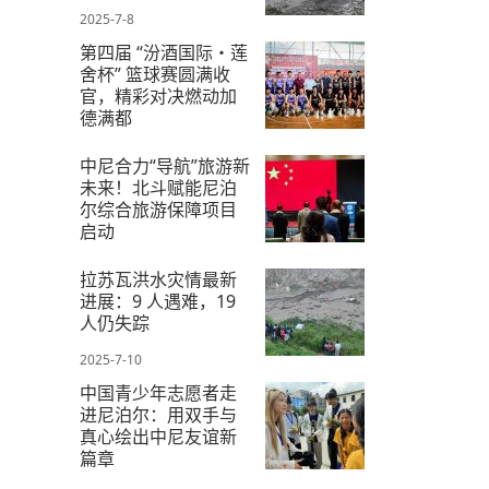
2025-7-8
第四届 “汾酒国际・莲
舍杯” 篮球赛圆满收
官，精彩对决燃动加
德满都
2025-7-6
中尼合力“导航”旅游新
未来！北斗赋能尼泊
尔综合旅游保障项目
启动
2025-7-16
拉苏瓦洪水灾情最新
进展：9 人遇难，19
人仍失踪
2025-7-10
中国青少年志愿者走
进尼泊尔：用双手与
真心绘出中尼友谊新
篇章