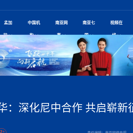
孟加
中国机
南亚网
南亚七
视频在
阿里代表团访尼圆满收官 友城
影
中国电影节”在尼泊尔首都加德满都正式开幕 《大
孟加拉头条
微电影《一缕阳光》
中国驻尼使馆
孟加拉国东南部暴雨引发洪灾滑坡 44人遇难超百
文化﹒艺术
尼泊尔雨季将至灾害风险攀升 中使
印度新闻
喜马拉雅地缘博弈
视频
拉
构
事
国
线
开启发展新篇
杀》导演兼编剧张琪接受南亚网视专访
万人受困 救援受阻
疫重要提醒
响1962年中印边
击 特朗普：美伊尽快达成协
剧
“拆改”到“经营”：中国城市更新如何在存量中破
华侨华人
22集电视剧《山海情》尼语版 第二十二集
中国文化中心
芒果促进中孟贸易关系
娱乐﹒体育
“我和中国的故事——庆祝尼泊尔中
尼泊尔新闻
特朗普为世界杯冠
新尼
深汕微电影《新生活》
划
？
立十周年”征文系列之一：中国是我
脱县发生4.6级地震 震源深度
频丨探秘富贵车业掌舵人巫兴贵的非凡之路
孟加拉国暴发数十年来最严重麻疹疫情 死亡儿童
张茂明大使拜会尼泊尔联邦院新任副
甘肃庆阳二十一载“
沙水拍云崖暖：云南推动长征精
院
轮载初心 实干赴征程——探秘富贵车业掌舵人
旅游文化
中资企业协会
乔治亚·马洛尼抱怨孟加拉国出售劳工签证
生活﹒健康
华为深耕尼泊尔二十余年：以人才培养
巴基斯坦新闻
南亚网视《中尼一
开心
22集电视剧《山海情》尼语版 第二十一集
超过500人
孟加拉国智库学者访华团一行访问南亚研究所
奔赴
2026世界杯各大
微电影《东方梦》
共生
兴贵的非凡之路
展，共筑数字未来
事
2
一建筑倒塌 已致9人死亡
本搅局南海，日学者警告：日本正图谋南下将菲
“我和中国的故事——庆祝尼泊尔中
班牙包揽三大重磅
尼建交70周年系列报道十三丨南亚网视专访尼
张茂明大使拜会尼泊尔内政部长阿亚
尼泊尔数字经济陷入单向发展
片
的柜台 她的世界
娱乐体育
纪录片丨喜马拉雅情缘系列之北大的奥妮卡
华侨华人协会
巴基斯坦世界最佳保龄球阵容：阿夫里迪
本网原创
香港职业生涯协会访尼：聚焦“一带一
孟加拉国新闻
长篇历史小说《雪
新旅
宾打造成桥头堡
“如果我没有戒酒，我就不可能成为一名作家”
立十周年”征文
航空乘客权利法案 空难赔偿
友好论坛主席高亮先生
22集电视剧《山海情》尼语版 第二十集
孟加拉国宣布2月举行议会选举 为去年政治动荡后
“中国正在帮助孟加拉国实现梦想”（共创繁荣发展
散记丨八载风雪归
微电影《少年突击队》
业故事
卷·双脉合流：技艺
新向优向绿，中国经济一路向前
根异国，仁心不改--专访尼泊尔华侨友好医院创
南亚网视“2026年新年恭贺视频”免
全球首个！马尔代夫
裁军协议 哈马斯同意全面解
首次全国投票
新时代）
中国动画产业，从“
外交部发言人就尼泊尔联邦议会众议
研究会研讨会 重申坚持一个
片
生活健康
定制专属纸巾，助力品牌形象升级｜A.B.C.paper
加大孔子学院
港媒：榴莲成为中国年轻消费者时尚选择
中国驻尼使馆
第25届“汉语桥”世界大学生中文比
斯里兰卡新闻
巧
本网
人夏琛琛
纪录片丨喜马拉雅情缘系列之博克拉的“中江表哥”
孟加拉国世界杯任务开始
向在尼中资机构及企业）
步撤军
访尼人权委员会委员比肯·K·达瓦迪莉莉·塔帕：
北京希望吸引更多孟加拉国游客来中国旅游
铭记历史守望和平｜“我的南京”主题
尼建交70周年系列报道十二丨南亚网视专访尼
22集电视剧《山海情》尼语版 第十九集
问
尼泊尔廓尔喀乡村
微电影《我们的答案》
尼泊尔定制服务
选赛圆满落幕
球第二 中国新能源车垄断当
尼泊尔蓝毗尼首届“国际和平节”活动
为桥，同心筑梦
度复盘国家治理危机：政策脱离民生 粗暴执法
中国文化中心隆重开幕
生死时速！毒蛇完成
Siri AI或将收费 重度用户需
文化教育协会会长哈利仕博士
孟加拉国调整进口政策，服装制造商预计出口额将
王炯会见孟加拉国北达卡市市长阿提库·伊斯拉姆
织
享年101岁，全球
度候选汉字发布 包括“睦”“联”
播
人物访谈
特大孔子学院
国家电投五凌电力控股的孟加拉国首个综合智慧能
成都大运会
特里布文大学孔子学院作品 荣获 “最・
马尔代夫新闻
（成都大运会）外
新闻会
达卡周六早上空气质量中等
长篇历史小说《雪
逼民众走向极端
国藏族创业者在尼泊尔的咖啡梦想
纪录片丨喜马拉雅情缘系列之尼泊尔“老广”杰克
穆斯塔菲兹在上一场比赛中创保龄球胜利纪录
中铁二局尼泊尔军方公路十标项目部
廷足协在世界杯上的违规违纪行
额外增加50亿美元
孟加拉旅游产业现状
22集电视剧《山海情》尼语版 第十八集
张茂明大使拜会尼泊尔外秘拉伊
源项目开工
频征集活动特等奖
证中国发展奇迹
爆炸致34名矿工死亡
尼泊尔锐达股份有限公司——合成轻钢树脂瓦
“汉语桥”尼泊尔赛区决赛圆满落幕，
卷·双脉合流：技艺
激情 篝火欢歌庆元旦
尼泊尔首届“中国新年”系列庆祝活动
阶段 外交部再次敦促日方彻
柏林中国文化中心举办诗歌诵读会《
英媒：不要把童年创
尼建交70周年系列报道十一丨南亚网视专访尼
奇葩的孟加拉：女性执政，性交易却合法化，工人
千年典籍赋能中尼
“苏超”冠军奖杯，
接踵而至 巴伦政府亟需凝聚
剧
视频新闻
20集微短剧《爱在加德满都》第2集
援尼医疗队
嫦娥六号暴雨中起飞，诠释嫦娥奔月之美！
杭州亚运会
中国援尼医疗队协调捐赠新车 助力
不丹新闻
境外媒体：杭州亚
中国甘
莎摘得桂冠
巧
尼泊尔281个水电项目遇阻 万亿
“Vinnata”品牌开启征程
泊尔新锐政坛女性高塔姆履职百日谈：大刀阔斧
纪录片丨喜马拉雅情缘系列之幸福的“中间人”
谢哈布丁当选孟加拉国新任总统
天》
马列）党员续期进展缓慢 逾
尔华人华侨协会 促统会 会长
孟加拉国登革热死亡病例升至283例，专家预警11
每天流汗又流血
卡拉姆·阿里90 岁高龄仍不戴眼镜看报纸
《佛国记》于蓝毗
华：深化尼中合作 共启崭新
院提升服务能力
中国—中亚精神”如何照亮区域
历史首次！孟加拉帕德玛大桥铁路连接线传来好消
第23届“汉语桥”世界大学生中文比
大运会给成都市民
俄乌战场经历 坦言宁愿返俄
穆萨货运双线开通！响应全球，携手开启新篇章
司法改革 深耕青年政治传承
南航与文旅机构共庆中国旅游日，深
青海省玉树藏族自治州商务考察团到
完成续期
多人受伤 列车脱轨、交通全
月后仍处高风险期
冬天，真不建议你
寻发展确定性
讯
图说孟加拉
续集热潮席卷尼泊尔影坛：是故事延续还是单纯逐
中国在尼企业
专访：世界贸易组织官员关注孟加拉国脱离最不发
拉萨⇌加德满都直飞航班每周一班
百年
时代”？
20集微短剧《爱在加德满都》第1集
息
南亚网视祝大家新年快乐：砥砺前行，再创辉煌！
区）决赛圆满落幕
第24届“汉语桥”尼泊尔赛区决赛收官
长篇历史小说《雪
孟加拉国第一座现代化大型污水处理厂竣工 中
作
发生5.7级、5.8级地震 全
纪录片丨喜马拉雅情缘系列之弄堂里的尼泊尔餐厅
12月28日孟加拉国首条轻轨正式开通
斯里兰卡中国文化中心图书馆正式对
胖）
潮评丨“史上最好的
利？
达国家平稳过渡
反复陷入僵局 尼泊尔困局根
援尼医疗队首批中医设备及"侨胞药箱
庆山夺冠
卷·双脉合流：技艺
成都大运会｜尼泊
实账单百万富翁计划” 每日诞生
南亚网视新闻会客厅片头
方：“一带一路”倡议造福伙伴国又一例证
 暂无人员伤亡
访丨塞中经贸合作迈向产业链深度融合——访塞
尼泊尔武术运动员今日启程赴中国湖
“心向远方”？
界小姐冠军出炉 新晋佳丽同台温
米拉看
字
义乌“焕新”开市
诊疗中心服务能力温情双升级
藏发展之路为何具有世界借鉴
孟加拉国的能源计划因燃料危机而面临天然气困境
视频：尼泊尔层峦叠嶂的朱加尔雪山
第22届“汉语桥”世界大学生中文比
巧
看大熊猫
一轮对伊朗的打击行动
维亚工商会主席查代日
绿茵驰骋展英姿 白衣守护践仁心—
赛前强化训练和交流学习
喜马拉雅航空开通拉萨-加德满都直
重举行
加大孔院举办“儒韵华彩”文化周 开
异域味蕾碰撞 瞬间穿越故乡——汉源餐厅
尼泊尔纪录片《从零到8848》亚特兰大首映 聚焦
“中国正在帮助孟加拉国实现梦想”
孟加拉国反对派不参加下届大选
中尼友谊足球赛
印度代表队奖牌数
京召开 习近平重要指示为新
娱乐
尼泊尔各界呼吁理性看待施
绸之路桥”完工 投入使用提升区
河北第16批援尼医疗队加德满都义
李尚福会见孟加拉国海军参谋长
视频 | 美丽的村庄“多拉乐加特”
新篇章
长篇历史小说《雪
成都大运会：尼泊
·沙阿主持召开资本市场高层
别会见中印两国驻尼大使 释
最短登顶路线与气候议题
喜马拉雅航空正式复航重庆=加德满
责任编辑：南亚网络电视