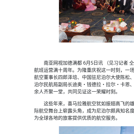
南亚网视加德满都 6月5日讯 （见习记者
航班运营满十周年。为隆重庆祝这一时刻，一
航空董事长四郎泽培、中国驻尼泊尔大使陈松
泊尔民航局副局长迪奥・钱德拉・拉尔・卡恩、
余人齐聚一堂，共同见证这一荣耀时刻。
这些年来，喜马拉雅航空犹如振翅高飞的
际航空舞台上崭露头角，成为尼泊尔颇具知名
为全球各地的旅客提供优质的航空服务。