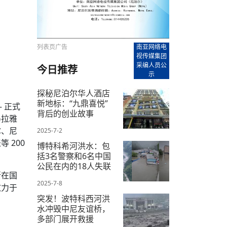
【直播回放-8】CEAN“比亚迪杯”篮球赛 冠亚军决
南亚网络电视丨尼泊尔华侨华人协
走访红狮希望 恰逢企业为员工生日
赛（安徽开源队VS中国电建队）
共产党建党100周年大合唱《我爱
尼泊尔丝合酒店宝石湖宾馆今日开
【直播回放-9】CEAN“比亚迪杯”篮球赛闭幕式
尼泊尔中资企业协会、华侨华人协
泊尔报纸发表建党百年专版
列表页广告
南亚网络电
视传媒集团
采编人员公
今日推荐
示
探秘尼泊尔华人酒店
新地标：“九鼎喜悦”
 正式
背后的创业故事
马拉雅
尔、尼
2025-7-2
 200
博特科希河洪水：包
括3名警察和6名中国
公民在内的18人失联
渐在国
2025-7-8
致力于
突发！波特科西河洪
水冲毁中尼友谊桥，
多部门展开救援