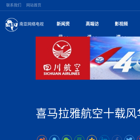
联系我们
网站首页
新闻资
高端访
影视频
南亚网络电视
今日头条
名人访谈
深耕中尼友谊 西藏
微电
“
讯
谈
道
缔结引领边境合作
风
国际新闻
全球人物
美方暂缓对伊军事打
电视
从
议即可取消开战计
局
突发：西藏林芝市墨
视
中国新闻
创业故事
（长江十年行）金
电影
车
10千米
神与长江文化交融
巫
印度马哈拉施特拉邦
日
中
经济新闻
凡人故事
消费火爆出口疲软 
纪录
她
律
尼泊尔国民议会审议
中
困境亟待破局
好评中国丨向实向
扎
拟提高至10万美元
美国促成加沙历史性
环球观察
尼泊尔取消国际藏学
宣传
始
除武装 以色列将逐
专
中
中国政策
尼电动新车市占率全
时政微观察丨以侨
深
苹果公司首次暗示新版
中
一带一路
2026“一带一路”年
微直
地近八成市场
倒
中
为额外算力买单
国际足联：对阿根
“稳”等
巴基斯坦西南部煤矿
为展开调查
持刀闯馆案进入公诉
中
南亚网评
南亚网评｜多重考验
微短
PPA审批持续停滞 
查整改
尼
尼泊尔共产党（联合
泊
喜马拉雅航空十载风
共识推进善治
东西问｜强晓云：“
水电投资承压
被俘尼泊尔青年讲述
推
半数合格党员尚未
日本熊本突发强震致
丝路故事
世界从中国两会探
影视资
高质量合作的“黄金
也不愿归国
面停运
青海海南州兴海县接连
南亚网评：邻国外交
尼泊尔政府推出“真
县7个乡镇设施受损
专
图说南亚
2026年尼泊尔世
源在于国家能力赤
接单啦！“世界超市”
75年沧桑蝶变，西
一位百万卢比得主
美军称已完成最新
尔
情合影
意义？
全球华人
全国侨务工作会议在
执政百日舆情多发 
阿富汗尼姆鲁兹“丝
尼泊尔总理巴伦德拉
尼泊尔巴伦政府将分