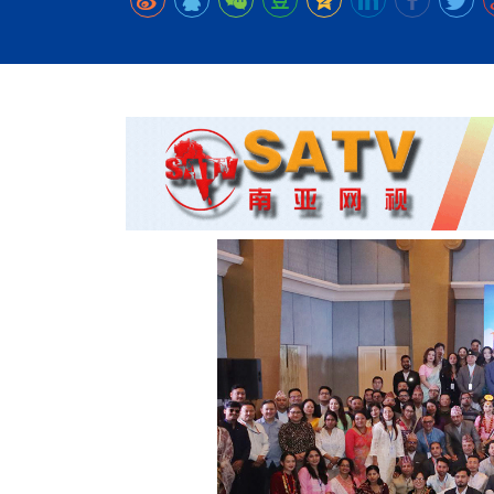
时代侨务工作指明
2026世界人工智能
政、坚守法治善治
域交通与经济
中文日益受各国重视 
会议 着力提振投资
放平衡外交积极信
社会新闻
化解局部紧张局势 
呼吁社会和谐团结
“水立方杯”中文歌
南亚网视丨中资企业
南亚网评丨纵容分裂
天山驼队3000公里
一株菌草跨越山海—
财经·三里河
平陆运河重塑广西
共鸣 展现文化认同
赛精彩摄影集锦（
则才是尼国长久正
关上演古今对话
丝路”实践
尼泊尔24小时连发4
体滑坡为主要灾害
在韩留学人员传承“
神舟二十三号乘组
新政百日观察：尼
丝绸之路：从驼铃再
低空安全司亮相 万
办
高效变革与程序争
的连接与当下的实
尼泊尔互动儿童剧《
加德满都春日盛景
港交所上市热潮彰
彩启迪多元视角
华夏英烈永铭心: 
动 缅怀海外烈士
能源危机叠加日元
尼泊尔孙萨里县爆发
火埋单
紧张 当地延长宵禁
泰国清迈成立“华人
“肯德基指数”回暖
医护人员遇袭引发全
非紧急医疗服务