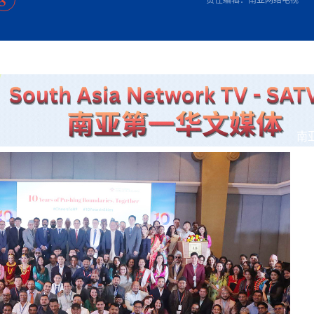
方向
大会开幕
侨胞健康
课程从“试试看”变为“抢着报”
第16届“汉语桥”世界中学生中文比
卷·双脉合流：技艺
者信心
号
投资孟加拉国以帮助它到 2041 年成为发达国家
志愿者：亚运赛场的
尼泊尔赫塔乌达举行大型集会
成锡忠
泊尔赛区比赛在加德满都举行
珍
孟加拉国表示，缅甸必须为罗兴亚人的遣返建立信
中国民族音乐会走进尼泊尔 金钟之星民乐团带来
第十七届“汉语桥” 第四届“汉语秀”
尼泊尔18名大学
耗
《中尼一家亲》微短剧主创首聚 共绘 “一带一路”
南亚网视特别推荐 | 中工国际董事
曲大赛巴西赛区收官：唤起家国
协会第五届“比亚迪杯”篮球比
活动引朝野反思 坚守一中原
“归乡”！今日叩关洛阳，丝路雄
视频：中国援尼医疗队蓝毗尼义诊：
—中国科学家林占熺的“绿色
任和安全
浓郁的中国文化体验(实况3）
赛落幕
款助力相送
友好新篇
沙特阿拉伯与孟加拉国签署合作协议，成立联合商
民网专访
东京奥运会跳高冠
开放新格局
《一周新
一）
道
暖流
“汉语桥”线上团组项目在尼泊尔开始
长篇历史小说《雪
业委员会
会前的奥运会”
2起灾害 致3死21伤 蛇咬、山
卷·双脉合流：技艺
《Jerry on Top》在尼泊尔开拍，父子档首同台引
尼泊尔上马相迪A水电站成功应对今
观众俱
五四”精神主题座谈会在首尔举
确定：朱杨柱、张志远、黎家盈
泊尔沙阿政府激进施政引争议
响到现代文明通道 穿越千年
亿级产业“管理双翼”就位
中国援尼医疗队蓝毗尼义诊：跨国界
巧艺
期待
在一个变暖的世界里，孟加拉国的服装业能“不受
验
议并存
践
气候影响”吗？
视频
甜苹果》加德满都热演 以色
组图：谷地繁花绽放，春意满盈
显香港国际金融中心竞争力
中国网剧正走向“无时差”触达海外观众
多国使馆携侨界举行清明祭扫活
短视频
贬值，日本实体经济正为中东战
南
群体冲突致1死9伤 局势持续
第三届中尼
管控
华侨刘巧儿评剧社”
释放消费市场积极信号
2026新
国抗议 尼泊尔多家医院暂停
视频
直播