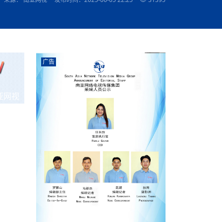
农村的发现
赞讲话（实况）
深化合作
尔代表处）
南亚网视SATV丨《米拉看中国》 第八集：广场舞
8000米之上：一位夏尔巴高山摄影师镜头中的人
赛海外预选赛尼
传承与文明共生 第六章 古道遗
南亚网视《SATV新闻会客厅》专访尼泊尔旅游局
南亚网视 SATV | 遇见环县
从教师到厨师：吉塔在加德满都推广缅甸味道
孟加拉国人被骗赴俄：合法移民沦为俄乌战场“消
选手
“无名英雄”
看世界
南亚网视 SATV |莫迪政府动作不断，对印控克什
中尼建交70周年
照片
(下)
与山
兄弟点红节：尼泊尔手足情深的神圣庆典
局长Mani Raj Lamichhane
尼泊尔赛区选拔
生今日出征大运会：在尼华侨捐
品”
马尔代夫杜拉杜环礁米德岛30吨制冰厂及50吨储
甘肃：探访祁连山——高台马营河大峡谷、小泉丹
长王博接受人
2025年米其林钥匙奖揭晓：不丹三家酒店获殊荣
米尔加强控制，或最终导致印度分裂
台湾乐手牵手大陆剧团 两岸戏腔共鸣
专访喜马拉雅航空总裁周恩永：云端
南亚网视丨百年华诞：绒花（侯艳琪大使）
跨国界的公益
冰设施正式启用
南亚网视 SATV | 环州故城之沙场风云
尼泊尔“疯狂蜂蜜” ：大自然馈赠的野生灵丹妙药
霞
中文志愿者服务博卡拉中尼友谊龙舟赛
军巴希姆：“亚运会就像是奥运
闻综述》
香港卫视南亚网视《一周新闻综述》2023第23期
中尼建交七十周年南亚网
新丝路
南亚网视丨《米拉看中国》第二集 走进中国 认识
从攀登世界之巅到组织巅峰探险：强·达瓦·夏尔巴
乌鸦节：崇敬阎罗使者的传统与象征意义
实施
域天妃：尺尊公主传奇》 第七
南亚网视《SATV新闻会客厅》专访尼泊尔国际电
不丹公务员人工智能技能缺口凸显 亟需开展针对
（总第039期）
视赴青海玉树系列活动报
南亚网视｜成锡忠看世界 俄乌战争会打多久？美
中国
尼泊尔中资企业协会举办第二届“华为杯”篮球赛
与“七峰探险”的传奇
南亚网视丨百年华诞：歌唱祖国（合唱，尼泊尔博
传承与文明共生 第五章 村落藏
影节入围中国影片《巴彦查干》导演复强先生
通讯：尼泊尔费瓦湖上的龙舟赛
年最大洪峰考
性培训
乐部
CCTV-4央视海外观众俱乐部向全球华侨华人拜年
道专题
前高官已经定性，美国想实现三个战略目标
（实况3）
喜马拉雅航空开通拉萨——博克拉航
卡拉华侨人华人协会）
的公益暖流
提哈尔节（灯节）：灯火辉煌与手足情深的节日
了！
香港卫视南亚网视《一周新闻综述》2023第22期
中丝路”再添通道
南亚网视丨《米拉看中国》笫三集：浓情中国 趣
普通市民写给“巴特巴特尼”董事长明·巴杜·古隆的
广告
赛出国际友谊 中国四川龙舟队包揽首届“中尼友谊
直播
俄乌軍事冲突
南亚网视SATV丨基辅多地爆炸：激
（总第038期）
南亚网视｜成锡忠看世界 我的联合国维和行动经
味人生
尼泊尔中资企业协会举办第二届“华为杯”篮球赛
信：您必将再次崛起，而且更加强大
南亚网视丨百年华诞：亲爱的中国我爱你（佳境，
龙舟赛”全部冠军
CCTV-4尼泊尔加德满都观众俱乐部祝全球华侨华
历-经历冲突和政变，确保中国维和人员安全
（实况2）
尼泊尔总理专机出访中国，喜马拉
尼泊尔华侨华人协会推荐）
展示
《欢迎来加德满都过大年》参赛视频 探索秘境尼
成锡忠看世界
南亚网视｜成锡忠看世界 我亲历的
人新年快乐、龙年大吉！
俄乌軍事冲突专题/南亚网视国际丨
香港卫视南亚网视《一周新闻综述》2023第21期
南亚网视丨《米拉看中国》 第四集：大美中国 山
辛哈杜巴宫的故事：从烈焰到重生
中国四川龙舟队包揽首届“中尼友谊龙舟赛”双冠
泊尔
事件一：孟加拉前总统被军人暗杀
署：过去10天超150万乌克兰难民
（总第037期）
亚网视
南亚网视｜成锡忠看世界 佩洛西行程未包含台
河娇娆（上）
尼泊尔中资企业协会举办第二届“华为杯”篮球赛
喜马拉雅航空荣获国际IOSA认证
媒体峰会
第三届中尼媒体峰会：新中国成立75周年恭贺视
走访慰问在尼联谊企业
南亚网视SATV丨“走访在尼联谊企业
CCTV-4主持人2024新年祝词
湾，两大细节显示，她内心并未彻底放弃访台
（实况1）
频
锟铧农业在尼打造中国式高科技示
《欢迎来加德满都过大年》参赛视频 欢迎到加德
南亚网视｜成锡忠看世界 从安倍晋
俄媒：俄军已掌控乌制空权 俄乌代
香港卫视南亚网视《一周新闻综述》2023第20期
春恭贺片
同庆新岁·共享未来——2026新年祝福视频合辑
2022北京冬奥会
好消息！由南亚网视拍摄制作的尼
满都过春节宣传片
看暗杀工具的演变，枪支最流行却
地
（总第036期）
2024年央视春晚宣传片
南亚网视｜成锡忠看世界 佩洛西今晚抵台？美航
贺北京冬奥视频被中国外交部采用
第三届中尼媒体峰会：我爱你中国
南亚网视SATV丨“走访在尼联谊企业
母快速向台海集结，解放军得用实际行动反制
直播
丝合酒店宝石湖宾馆
南亚网视 SATV | 侯艳琪大使出席
尼泊尔华侨华人协会新年恭贺视频
哥拿巴迪砖业有限公司销售量创新
视频：加德满都大学孔子学院举办龙年春节庆祝活
南亚网视｜成锡忠看世界 斯里兰卡
停火撤军问题暂未谈拢，俄乌一致
香港卫视南亚网视《一周新闻综述》2023第19期
《2023中央广播电视总台春节联欢晚会》01（央
国援尼医疗队颁发感谢状仪式
尼泊尔滑雪健儿备战2022北京冬奥
动
第三届中尼媒体峰会：尼泊尔学生合唱“我爱你中
打算继续向中印寻求信贷支持，中
（总第035期）
视授权南亚网视直播）
回放
【直播回放-10】CEAN“比亚迪杯”篮球赛闭幕式
中共百年华诞
专家：中国共产党百年历程中与侨
国”
尼泊尔中国文化中心新年恭贺视频
南亚网视SATV丨“走访在尼联谊企业
俄媒：俄军已掌控乌制空权 俄乌代
南亚网视 SATV | 中国作家雪漠尼
第十三批援尼医疗队 传承中国医疗精
尼泊尔滑雪健儿备战2022北京冬奥
《欢迎来加德满都过大年》短视频参赛作品展播
南亚网视｜成锡忠看世界 巴基斯坦
地
小说精选》新书发布暨座谈交流会
医疗骨干
001号
第三届中尼媒体峰会：祖国颂——庆祝新中国成立
尼泊尔加德满都大学孔子学院新年恭贺视频
频发，如何破局？中方应助巴方提
【直播回放-11】CEAN“比亚迪杯”篮球赛闭幕式
中国共产党百年华诞的世界期待
75周年
闪光时间｜冬奥燃起冰雪热
“狮”书共舞，未来可期——尼文版
南亚网视SATV丨“走访在尼联谊企业
新希望尼泊尔农业经济有限公司新年恭贺视频
南亚网视｜成锡忠看世界 俄乌冲突
【直播回放-7】CEAN“比亚迪杯”篮球赛 冠亚军决
南亚网络电视丨尼泊尔华侨华人协
选》在尼泊尔捐赠活动
深耕尼泊尔市场为尼民众致富带来“新
第三届中尼媒体峰会：歌曲《天佑中华》
国一邻邦濒临崩溃，幕后推手浮出
北京2022年冬奥会和冬残奥会安全
赛（安徽开源队VS中国电建队）
共产党建党100周年王冰洁独唱《
次会议召集加强场馆安保团队建设
南亚网视 SATV |丝合酒店宝石湖
南亚网视SATV丨“走访在尼联谊企业
交通安全隐患