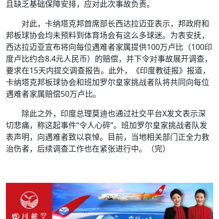
且缺乏基础保障安排，应对此次事故负责。
对此，卡纳塔克邦首席部长西达拉迈亚表示，邦政府和
邦板球协会均未预料到体育场会有这么多球迷。为表安抚，
西达拉迈亚宣布将向每位遇难者家属提供100万卢比（100印
度卢比约合8.4元人民币）的赔偿，并下令对事故展开调查，
要求在15天内提交调查报告。此外，《印度教徒报》报道，
卡纳塔克邦板球协会和班加罗尔皇家挑战者队将共同向每位
遇难者家属赔偿50万卢比。
除此之外，印度总理莫迪也通过社交平台X发文表示深
切悲痛，称这起事件“令人心碎”。班加罗尔皇家挑战者队发
表声明，向遇难者致以哀悼。目前，当地相关部门正全力救
治伤者，后续调查工作也在紧张进行中。（完）