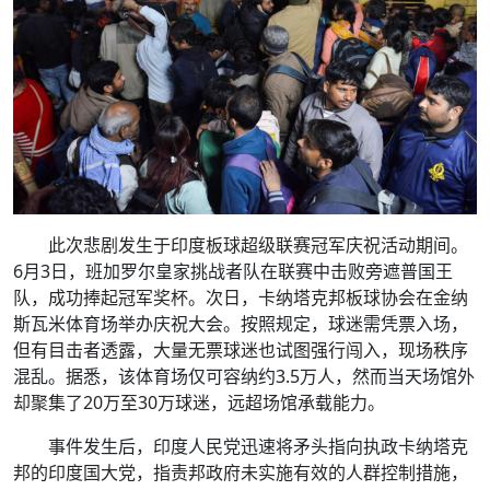
此次悲剧发生于印度板球超级联赛冠军庆祝活动期间。
6月3日，班加罗尔皇家挑战者队在联赛中击败旁遮普国王
队，成功捧起冠军奖杯。次日，卡纳塔克邦板球协会在金纳
斯瓦米体育场举办庆祝大会。按照规定，球迷需凭票入场，
但有目击者透露，大量无票球迷也试图强行闯入，现场秩序
混乱。据悉，该体育场仅可容纳约3.5万人，然而当天场馆外
却聚集了20万至30万球迷，远超场馆承载能力。
事件发生后，印度人民党迅速将矛头指向执政卡纳塔克
邦的印度国大党，指责邦政府未实施有效的人群控制措施，