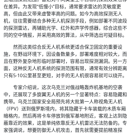
在差异。为发现“低慢小”目标，通常要求雷达的灵敏度更
高，但由此又带来虚警率高的问题。如今为高效探测无人
机，往往需要结合多种无人机探测手段，例如部署不同波段
的探测雷达，再辅助光学、红外和声学传感器，综合这些不
同的空中情报，并采用高效的算法，从中筛选出可疑目标。
然而这类综合反无人机系统更适合保卫固定的重要设
施，在野战环境下，因设备数量多，部署难度相对较大，而
且在野外复杂地形临时部署时，容易出现探测漏洞。另一方
面，这种反无人机系统的探测范围有限，通常有效分辨距离
只有5-10公里甚至更短，对手的无人机很容易就可以绕开。
专家介绍说，这次乌克兰对俄战略轰炸机基地的空袭
中，还展现了多旋翼无人机的另一个显著特点：容易隐藏和
携带。乌克兰国家安全局预先将大批第一人称视角无人机
（FPV）送到俄罗斯境内，将其隐藏于卡车装载的木质车厢
暗格内，然后再将卡车停放到俄军基地附近，客观上达到隐
蔽靠近的效果，这是单纯依靠反无人机雷达无法防备的。专
家强调说，想要防御无人机攻击，首先就需要提前精准探