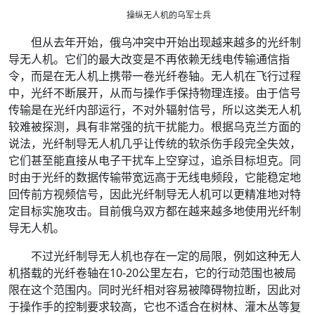
操纵无人机的乌军士兵
但从去年开始，俄乌冲突中开始出现越来越多的光纤制
导无人机。它们的最大改变是不再依赖无线电传输通信指
令，而是在无人机上携带一卷光纤卷轴。无人机在飞行过程
中，光纤不断展开，从而与操作手保持物理连接。由于信号
传输是在光纤内部运行，不对外辐射信号，所以这类无人机
较难被探测，具有非常强的抗干扰能力。根据乌克兰方面的
说法，光纤制导无人机几乎让传统的软杀伤手段完全失效，
它们甚至能直接从电子干扰车上空穿过，追杀目标坦克。同
时由于光纤的数据传输带宽远高于无线电频段，它能稳定地
回传前方视频信号，因此光纤制导无人机可以更精准地对特
定目标实施攻击。目前俄乌双方都在越来越多地使用光纤制
导无人机。
不过光纤制导无人机也存在一定的局限，例如这种无人
机搭载的光纤卷轴在10-20公里左右，它的行动范围也被局
限在这个范围内。同时光纤相对容易被障碍物拉断，因此对
于操作手的控制要求较高，它也不适合在树林、灌木丛等复