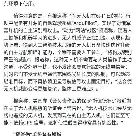
杂环境下使用。
值得注意的是，有报道称乌军无人机在6月1日的特别行
动中配备有开源的自动驾驶系统“ArduPilot”，实现了对俄军
轰炸机的自主识别和攻击。“动力”网站“战区”频道称，随着人
工智能和机器学习的进步，无人机威胁正在加速。从现有趋
势上看，得到人工智能技术加持的无人机具备快速迭代升级
的自主导航和瞄准能力，全程不需要人工参与，“将构成特别
严重的威胁”。报道称，这种无人机不需要与人类操作手主动
沟通，不受外界干扰，也不发出会暴露行踪的无线电信号；
同时它们不受无线电通信范围或光纤长度的限制，可以动态
瞄准目标，而不再依赖卫星导航信号攻击固定目标，“这会使
无人机威胁变得更加复杂，整体上更难应对。”
报道称，美国参联会负责作战的保罗·斯佩德罗少将近期
在关于无人机威胁的听证会上警告说，“无人机技术已经从无
线电遥控的无人机，发展到现在的自主无人机，它们甚至可
能不依赖GPS 信号，这将使拦截变得非常具有挑战性。”
“硬杀伤”手段各有短板