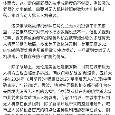
体而言，这些定向能武器的技术成熟度仍不够高，例如激光
武器的功率偏低，需要对无人机持续照射数秒才能将其击
落，难以应对大批无人机来袭。
这次俄战略轰炸机部队在乌克兰无人机空袭中损失惨
重，尽管俄乌双方对于具体损毁数据说法不一，但相关视频
证明，露天停放的俄军战略轰炸机在携带爆炸物的多旋翼无
人机面前相当脆弱。多家美国媒体注意到，美军现役B-52、
B-1B战略轰炸机也都采用露天停放模式，一旦遭到类似无人
机攻击，同样存在防不胜防的情况。
除了战场上，无论是美国还是俄罗斯，目前在城市反无
人机方面也面临更多挑战。“动力”网站“战区”频道称，五角大
楼在2024年10月举行的“猎鹰峰2025”军事反无人机试验中明
确表示，“当前激光、微波、地对空导弹和枪支都不能作为在
美国境内消灭无人机的选择”。包括莫斯科在内的俄罗斯大城
市此前也多次遭到无人机袭击。专家介绍说，在城市中反制
无人机存在很多限制，除了复杂环境带来的监测难题外，城
市里人员和设备密集的特点让各种反制措施都存在顾忌，例