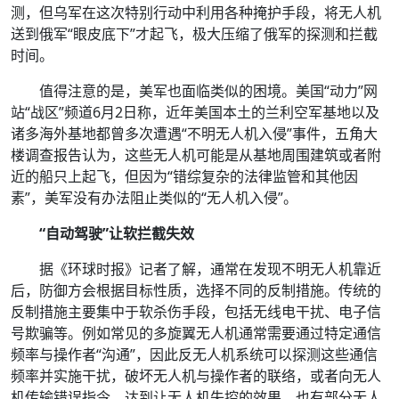
测，但乌军在这次特别行动中利用各种掩护手段，将无人机
送到俄军“眼皮底下”才起飞，极大压缩了俄军的探测和拦截
时间。
值得注意的是，美军也面临类似的困境。美国“动力”网
站“战区”频道6月2日称，近年美国本土的兰利空军基地以及
诸多海外基地都曾多次遭遇“不明无人机入侵”事件，五角大
楼调查报告认为，这些无人机可能是从基地周围建筑或者附
近的船只上起飞，但因为“错综复杂的法律监管和其他因
素”，美军没有办法阻止类似的“无人机入侵”。
“自动驾驶”让软拦截失效
据《环球时报》记者了解，通常在发现不明无人机靠近
后，防御方会根据目标性质，选择不同的反制措施。传统的
反制措施主要集中于软杀伤手段，包括无线电干扰、电子信
号欺骗等。例如常见的多旋翼无人机通常需要通过特定通信
频率与操作者“沟通”，因此反无人机系统可以探测这些通信
频率并实施干扰，破坏无人机与操作者的联络，或者向无人
机传输错误指令，达到让无人机失控的效果。也有部分无人