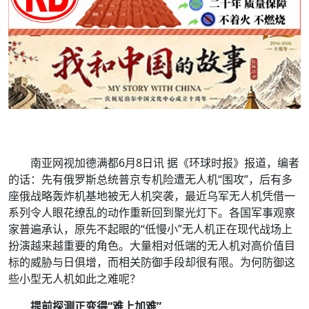
南亚网视加德满都6月8日讯 据《环球时报》报道，编者
的话：先有俄罗斯总统普京专机险遭无人机“围攻”，后有多
座俄战略轰炸机基地被无人机突袭，最近乌军无人机凭借一
系列令人眼花缭乱的动作重新回到聚光灯下。各国军事观察
家普遍承认，原先不起眼的“低慢小”无人机正在现代战场上
扮演越来越重要的角色。大量相对低端的无人机对高价值目
标的威胁与日俱增，而相关防御手段却很有限。为何防御这
些小型无人机如此之难呢？
提前探测正变得“难上加难”