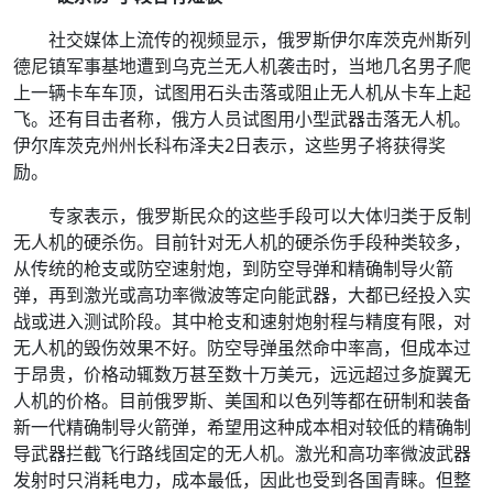
社交媒体上流传的视频显示，俄罗斯伊尔库茨克州斯列
德尼镇军事基地遭到乌克兰无人机袭击时，当地几名男子爬
上一辆卡车车顶，试图用石头击落或阻止无人机从卡车上起
飞。还有目击者称，俄方人员试图用小型武器击落无人机。
伊尔库茨克州州长科布泽夫2日表示，这些男子将获得奖
励。
专家表示，俄罗斯民众的这些手段可以大体归类于反制
无人机的硬杀伤。目前针对无人机的硬杀伤手段种类较多，
从传统的枪支或防空速射炮，到防空导弹和精确制导火箭
弹，再到激光或高功率微波等定向能武器，大都已经投入实
战或进入测试阶段。其中枪支和速射炮射程与精度有限，对
无人机的毁伤效果不好。防空导弹虽然命中率高，但成本过
于昂贵，价格动辄数万甚至数十万美元，远远超过多旋翼无
人机的价格。目前俄罗斯、美国和以色列等都在研制和装备
新一代精确制导火箭弹，希望用这种成本相对较低的精确制
导武器拦截飞行路线固定的无人机。激光和高功率微波武器
发射时只消耗电力，成本最低，因此也受到各国青睐。但整