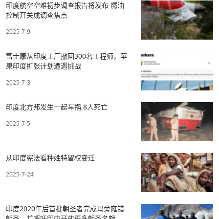
印度航空空难初步调查报告将发布 燃油
控制开关成调查焦点
2025-7-9
富士康从印度工厂撤回300名工程师，苹
果印度扩张计划遭遇挑战
2025-7-3
印度北方邦发生一起车祸 8人死亡
2025-7-5
从印度宪法看种姓特留权变迁
2025-7-24
印度2020年后首批朝圣者完成玛旁雍错
朝圣，并呼吁印中开放更多朝圣名额