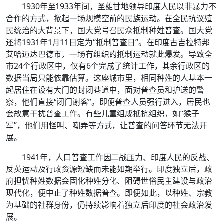
1930年至1933年间，圣雄甘地领导印度人民以非暴力不
合作的方式，掀起一场规模空前的民族运动。在全民抗议殖
民统治的大背景下，国大党号召民众抵制种姓普查。国大党
还将1931年1月11日定为“抵制普查日”。在印度古吉拉特邦
艾哈迈达巴德市，一场有组织的抵制运动就此爆发。导致全
市24个行政区中，仅有6个完成了统计工作，其余行政区的
数据当局只能依靠估算。这座城市里，相同种姓的人基本一
起居住在设有大门的封闭巷道中，面对普查员和护送的警
察，他们直接“闭门谢客”。即便普查人员强行进入，居民也
会故意干扰普查工作。有些儿童组成抵抗组织，如“猴子
军”，他们用怪叫、嘲弄等方式，让普查的问答环节无法开
展。
1941年，人口普查工作因二战压力、印度人民的反战、
反英运动及行政资源短缺而未能如期举行。印度独立后，政
府担忧种姓数据会固化种姓分化、阻碍世俗民主建设与政治
现代化，便中止了种姓数据普查。即便如此，以种姓、宗教
为基础的社群身份，仍持续影响着独立后印度的社会政治发
展。