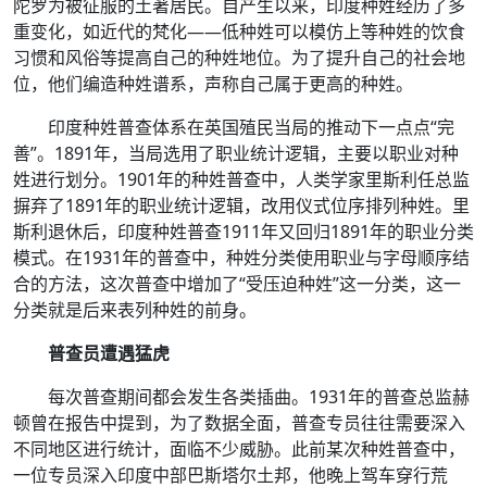
陀罗为被征服的土著居民。自产生以来，印度种姓经历了多
重变化，如近代的梵化——低种姓可以模仿上等种姓的饮食
习惯和风俗等提高自己的种姓地位。为了提升自己的社会地
位，他们编造种姓谱系，声称自己属于更高的种姓。
印度种姓普查体系在英国殖民当局的推动下一点点“完
善”。1891年，当局选用了职业统计逻辑，主要以职业对种
姓进行划分。1901年的种姓普查中，人类学家里斯利任总监
摒弃了1891年的职业统计逻辑，改用仪式位序排列种姓。里
斯利退休后，印度种姓普查1911年又回归1891年的职业分类
模式。在1931年的普查中，种姓分类使用职业与字母顺序结
合的方法，这次普查中增加了“受压迫种姓”这一分类，这一
分类就是后来表列种姓的前身。
普查员遭遇猛虎
每次普查期间都会发生各类插曲。1931年的普查总监赫
顿曾在报告中提到，为了数据全面，普查专员往往需要深入
不同地区进行统计，面临不少威胁。此前某次种姓普查中，
一位专员深入印度中部巴斯塔尔土邦，他晚上驾车穿行荒