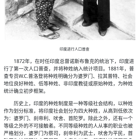
印度进行人口普查
1872年，在时任印度总督诺斯布鲁克的统治下，印度进
行了第一次人口普查，并将种姓纳入统计项目。1881年，普
查专员W.C.普洛登将种姓明确分为婆罗门、拉其普特、社会
地位良好种姓、低等种姓、非印度教徒或原始种姓，为种姓
统计确立初步框架。
历史上，印度的种姓制度是一种等级社会结构，以种姓
作为划分标准，将印度社会划分为四大种姓，从高到低依次
为：婆罗门、刹帝利、吠舍、首陀罗。除此之外，还有一个
等级之外的不可接触者。不同等级种姓的人从事的职业也被
严格划分，婆罗门为祭司，刹帝利为武士，吠舍为平民，首