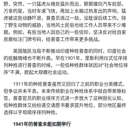
野，突然，一只猛虎从暗处猛扑而出，狠狠撞向汽车前部。
万幸的是，当时车速飞快，再加上水箱过热发出的声响，猛
虎被这些动静吓退，普查员逃过一劫，没耽误后续工作。除
了野生动物的威胁，当地风土民俗也给工作人员带来不少难
题。例如，有些当地人因自己的一些信仰，坚决反对给自家
房屋标注门牌号码，给普查工作带来更多挑战。
英国殖民当局不断推动印度种姓普查的同时，印度社会
的抵触情绪也不断升高。早在1901年，里斯利用仪式位序排
列种姓进行普查的时候，一些低种姓群体就因对“社会地位排
序”不满，掀起大规模社会运动。
1911年的种姓普查虽然又回归了之前的职业分类模式，
但争议并未平息。本来传统职业在种姓体系中就自带荣辱标
签，普查官员的职业排序方式进一步放大了这种固化认知，
低种姓群体又纷纷递交请愿书要求提升地位，部分地区最终
选择以字母顺序排列种姓。
1941年的普查未能如期举行