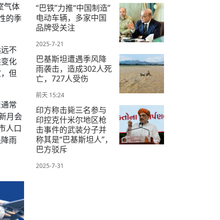
2025-7-30
室气体
“巴铁”力推“中国制造”
电动车辆，多家中国
性的季
品牌受关注
2025-7-21
远远不
巴基斯坦遭遇季风降
候变化
雨袭击，造成302人死
家，但
亡，727人受伤
前天 15:24
屋通常
印方称击毙三名参与
新月会
印控克什米尔地区枪
市人口
击事件的武装分子并
称其是“巴基斯坦人”，
强降雨
巴方驳斥
2025-7-31