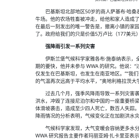
巴基斯坦北部地区50岁的商人萨基布·哈桑
牛场。他的农场牲畜被冲走，给他和家人造成了
在最后一刻发出的唯一警告是，撤离小镇的家园
了。政府给我们的只是价值5万卢比（177美
强降雨引发一系列灾害
伊斯兰堡气候科学家雅各布·施泰纳表示，
期的要快，他并未参与 WWA 的研究。他说
仅发生在巴基斯坦，也发生在南亚地区。”“我们预测
的气温再次远高于平均水平，”奥地利格拉茨大
过去几个月，强季风降雨导致一系列灾害袭
洪水，冲毁了连接尼泊尔和中国的一座重要桥
体滑坡袭击，造成至少四人死亡，数百人失踪
降雨情况的分析表明，气候变化正在加剧洪水
气候科学家发现，大气变暖会容纳更多水
WWA 研究报告主要作者玛丽亚姆·扎卡里亚