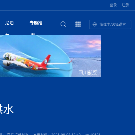
登录
注册
尼泊
专题推
简体中/选择语言
馆发布安全防
复盘：尼印关系转折如何间接影
综合
印度“蟑螂运动”升级：万名学生无视禁令游行 警方
尼泊尔头条
视频| 中国驻尼泊尔使馆举办招待会 隆重庆祝中
首届中尼媒体峰会
尼泊尔本财年发力稳就业 计划创造十万岗位 重拳
“首届中尼媒体峰会”系列报道六：
尔
荐
境局势
催泪瓦斯驱散致180人受伤
国人民解放军建军99周年
整治海外务工诈骗
助农致富
国文化中心成
军西班牙队颁奖
泊尔
华为尼泊尔公司举办2026 科技前沿：媒体对话 助
综合新闻
视频| 南亚网视航拍加德满都：蓝花楹怒放的城市
2023年中尼投资与经贸论
尼泊尔警方破获非法国际电话转接案 四人涉嫌网
中尼投资与经贸论坛举办：总理普
的第二故乡
力尼泊尔数字化转型
坛
络博彩被捕
吉祥灯揭幕
主席班达里
香”约：一座城与一枚香包双向
美国男子涉嫌非法越境进入尼泊尔 在印尼边境被
视频| “锦绣天府·安逸四川”文旅交流座谈会在尼泊
尼泊尔绝食护士抗议进入第五天 卫生部长回应并
“首届中尼媒体峰会”系列报道四：凝
赋能ICT发
家亲》摄制组志愿者演员招聘启
奇谈
巴基斯坦卡拉奇购物中心发生重大火灾 已致至少
旅游头条
晓谈天下丨美国人类学者马立安：深圳精神就是
世界第12高峰布洛阿特峰突发雪崩 知名登山家普
奖项出炉！罗德里斩获金球奖 西
捕
尔加德满都成功举办
视频| 加德满都东出口大升级! 苏雅尔维纳亚克至
承诺继续谈判
进中尼友好
1人死亡
“闯”
中尼友谊龙舟赛
尔萨带队团队失联
国文化中心成
荣誉
尼泊尔巴克塔普尔 新年迎来旅游高峰
杜利凯尔六车道高速加速建设中
网传涉宗教国策协议引争议 尼泊尔官方紧急辟
尔
路”合作与创
域天妃：尺尊公主传奇》 第七
游眼
孟加拉前总理卡莉达·齐亚因病情“非常危急”入院治
徒步旅行
走进蓝毗尼：探寻佛陀诞生地的和平与宁静
尼泊尔春季徒步热升温 官方呼吁加强环保与安全
谣：未签署任何正式协定
雪域，两度西行赴拉萨
印度下调汽油、柴油及航空煤油出口关税 新税率6
视频|湖北十堰绿松石文化展西安举办：一石牵秦
尼泊尔乡域冲突引舆论乱象 多家媒体社交账号传
“首届中尼媒体峰会”系列报道五：尼
四川航空
传承与文明共生 第九章 金顶凝
疗
成都大运会
意识
费发布启事（面
正式实施“世代禁烟令”
开普省安全部队与巴塔恐怖分子冲突升级，造成民
南亚网络电视丨特朗普称如果选举人团投票给拜
高院裁决倒逼产业转型 奇特旺大象骑游存废引争
默默无闻”到全球竞争者
月1日起生效
尼泊尔经济运行简报，金融承压与发展调整并行
楚 青绿赴长安
视频| 朱红漫天：尼泊尔新年最“红”的节日
播煽动性内容遭整治
带一路”
院选举答记者
赛尼泊尔赛区预
原创
斯里兰卡监狱爆发帮派大乱斗 已致25死百余人受
上榜酒店
尼泊尔迎来正宗中国味：福盛中餐厅盛大开业
加德满都旅馆：泰美尔区的传奇与地标
众大规模逃离家园
登，他将离开白宫
视频| 千年雨神巡游：尼泊尔拉托·马钦德拉纳特
议 伦理保护与地方民生两难博弈
展览在尼泊尔
南部族群冲突持续发酵 尼泊尔总理约谈马德西政
行：故土羁绊与青年外流困境交
伤 军方紧急入驻维稳
杭州亚运会
纪实
孟加拉国土豆供过于求，价格跌破每公斤20塔卡
节的信仰与狂欢
木斯塘——从外国人的目的地，到如今尼泊尔人的
“致命一击”有多快
党 议会施压问责并延期复会
最长寿奥运冠军离世
印度多地遭遇极端热浪 新德里气温突破45°C
斯瓦米倡议设立瑜伽部 尼泊尔部长调侃“让腐败分
视频| 英国知名美妆品牌 The Body Shop 在帕坦
视频| 曾经打碟的手 如今签署逮捕令：苏丹·古隆
危机面前放下党派纷争 跨党共识成尼泊尔政坛独
“首届中尼媒体峰会“系列报道三：共
孔院” 短视
国记者看大运：通过体育赛事见
客厅
马尔代夫旅游业势头强劲：入境游客突破180万 中
吃喝玩乐
南亚网视《SATV新闻会客厅》专访喜马拉雅航空
加德满都迎来夜生活新地标：XO俱乐部树立全新
域天妃：尺尊公主传奇》 第七
南亚网视衷心祝愿尼泊尔人民以及全球尼泊尔朋友
旅游热土​
加德满都泰米尔雅乐轩酒店荣获环境管理认证
：趣味竞技燃
巴基斯坦削减LNG进口：取消21船合同并寻求卡
南亚网络电视丨亚洲最穷的国家不丹-拿10元人民
尼泊尔马南县：雪山、圣湖与古寺交织的高原秘境
子去冥想”
Labim Mall 正式开业
的逆袭传奇
特底色
演绎中尼感人故事
国仍是最大客源国
总裁周恩永：云端架虹桥 翼展新丝路
第二届中尼媒体峰会专题
标杆
安艺青、陈俐
传承与文明共生 第八章 塔基藏
斯里兰卡百年最强飓风致茶园成“荒地” 工人生计受
们德赛节快乐！
纪实
塔尔供气调整
孟加拉辍学率上升令人担忧
币，在不丹能干什么
南亚网视SATV｜探访加德满都文殊菩萨修行地勋
春天吞噬了冬
伤留在“记忆阁楼”
尼泊尔孙萨里县族群冲突局势逐步缓和 宵禁持续
文明互鉴 首部直译尼泊尔文版
南京造！
影星维杰“逆袭”登顶！印度一邦政坛迎来大洗牌
尼泊尔肿瘤医
运在欢庆与惜别中落幕
肃环县
不丹举办2025全球和平祈祷节
图说尼泊尔
南亚网视 SATV | 甘肃环县3 3米大锅烹煮66只
山体滑坡地区搜救行动正在进行中
重挫
部（猴庙）感悟朝圣之旅
来尼泊尔徒步为什么购买保险至关重要？
探索奢华：加德满都附近的顶级度假村
实施严防突发事端
尼泊尔持续暴雨致全境交通瘫痪 多条国道关闭 数
尼正式首发
尼泊尔比拉德讷格尔一实习医生坠楼身亡
从雪域高原到尼泊尔：第三届“石榴籽杯”草原足球
【视频】尼泊尔新政府成立以来，都做了些什么？
应对南部骚乱局势 尼泊尔新老总统会晤发声 呼吁
“首届中尼媒体峰会”系列报道二：
洪水
羊，你想不想来一口？
尼泊尔中国新年系列庆祝
赛（尼泊尔赛
带来激情与欢乐
印度洋稳定成为马澳第二次高级官员会谈首要议题​
南亚网视《SATV新闻会客厅》专访中国著名导演
Alev Kebab Sultanate 尼泊尔第一家土耳其中东
​释迦牟尼佛诞辰2569周年：千年智慧的当代回响
化中尼文旅合
访尼泊尔
巴基斯坦旁遮普省遭严重雾霾侵袭，多城空气质量
安徽凌家滩文化图片展在孟加拉国开幕
南亚网络电视丨为何中丹边境通婚普遍？看了不丹
百游客被困
吃太多烤红薯（不是因为容易
邀请赛6月20日山南启幕，跨国球队共逐绿茵
全民克制团结
结硕果
华诞
尼泊尔节日
南亚网视丨百年华诞：草原上升起不落的太阳（关
话动
一个无需择日的吉日：走进尼泊尔的Akshaya
谢飞先生
风味餐厅
风自山谷北--中国甘肃摄影家尼泊尔摄影展览
 加都大学苏
域天妃：尺尊公主传奇》 第七
斯里兰卡飓风死亡人数超过200人
达危险水平
姑娘真实生活，难怪想嫁到中国！
南亚网视SATV丨尼泊尔博达纳大佛塔
探索喜马拉雅山：尼泊尔徒步指南系列 - 系列 I
瓦尔纳巴斯博物馆酒店（Varnabas Museum
外开放
一届亚运会”闭幕，未来，何以
不丹帕罗嘎查乡向日葵产量占全国一半 农户盼增
尼政府延期6国驻外大使任期 总理外长矛盾致大使
利宁，中国水电十一工程局上马相迪电站运维项
Tritiya
"抵尼 加都
南亚网视 SATV | 环州故城！环县
传承与文明共生 第七章 寺壁藏
尔乒乓球选手：中国队太强，想
马尔代夫实施“世代烟草禁令” 教育部长称开创全球
视频 | 中华人民共和国成立75周年庆祝活动在多
hotel）今天开业
州参加亚运会
孟加拉国登革热感染病例超1.5万 死亡58人
大型榨油设备
任命工作停滞
11次登顶珠峰刷新女性纪录！“山地女王”拉克巴·
中国
旅游故事
目）
外国青年“看中国” 巴西圣保罗大学教授-向世界展
第三届中尼媒体峰会
尼泊尔登顶传奇明玛·夏尔巴：从登山者到行业引
赛在加德满都隆
先例
南亚网视 SATV | 加德满都市展开河道垃圾清理活
加德满都“中国美食城”盛大开业 带来地道中餐与超
最美尼泊尔风景图
斯里兰卡铁路系统迎变革：内阁决议招聘女性担任
国举办
—医疗队护航
飞航线
夏巴兹总理将派遣巴基斯坦青年赴沙特参与“2030
南亚网络电视丨印军闯下弥天大祸！机枪扫射联合
南亚网络电视丨中国版的“马尔代夫”，海水清澈风
夏尔巴：荣光背后是半生漂泊与坚韧重生
23名登山者成功登顶乔戈里峰
示不一样的中国
领者 珠峰登山经济重回本土掌控
【相约帕坦杜巴广场】卡蒂克舞节：尼泊尔最古老
动 改善河道生态环境
南亚网视 SATV | 秒懂！环州故城的“由来”
值体验
启中尼文化交流
司机、站长等核心岗位
愿景”项目
国车队，或永久失去入常资格
景如画，宛如画中世界
木斯塘圣塔玛尼酒店被评为“2024最佳新酒店”
破百，印度总理莫迪点赞
不丹赌博与线上诈骗问题严峻 政府加强打击但挑
体育
中尼龙舟赛
视频| 从城市漫步到乡村漫步：外国创作者在中国
喜马拉雅航空
中尼友谊龙舟赛新闻发布会：中国驻尼使馆王欣参
中尼航线迎新契机 喜马拉雅航空与
南亚网视丨百年华诞：少年（合唱，中国电建尼泊
的文化舞蹈盛典，延续三百年的信仰与艺术
诊：温情守护
域天妃：尺尊公主传奇》 第七
尔参赛队员武术比赛赢得喝彩
马尔代夫实施“世代禁烟令” 外国游客也需遵守
第 10 届纹身大会4 月 7 日-9 日在加德满都举行
视频：第16届“汉语桥”世界中学生中文比赛 一号
都
战仍存
源： 喜马拉雅时报
发布时间：2025-08-08 13:42
19626