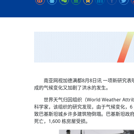
时代侨务工作指明
2026世界人工智能
政、坚守法治善治
域交通与经济
中文日益受各国重视 
会议 着力提振投资
夺世界杯冠军
社会新闻
化解局部紧张局势 
呼吁社会和谐团结
“水立方杯”中文歌
南亚网视丨中资企业
南亚网评丨纵容分裂
天山驼队3000公里
一株菌草跨越山海—
财经·三里河
“肯德基指数”回暖
共鸣 展现文化认同
赛精彩摄影集锦（
则才是尼国长久正
关上演古今对话
丝路”实践
尼泊尔24小时连发4
体滑坡为主要灾害
在韩留学人员传承“
神舟二十三号乘组
新政百日观察：尼
丝绸之路：从驼铃再
从增量扩张到存量提
办
高效变革与程序争
的连接与当下的实
尼泊尔互动儿童剧《
加德满都春日盛景
彩启迪多元视角
华夏英烈永铭心: 
动 缅怀海外烈士
尼泊尔孙萨里县爆发
紧张 当地延长宵禁
泰国清迈成立“华人
医护人员遇袭引发全
非紧急医疗服务
南亚网视加德满都8月8日讯 一项新研究
成的气候变化又加剧了洪水的发生。
世界天气归因组织（World Weather A
科学家，该组织的研究发现，由于气候变化，6 月 2
致巴基斯坦城乡许多建筑物倒塌。巴基斯坦政府报告
死亡，1,600 栋房屋受损。