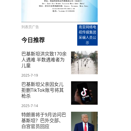
【直播回放-8】CEAN“比亚迪杯”篮球赛 冠亚军决
南亚网络电视丨尼泊尔华侨华人协
走访红狮希望 恰逢企业为员工生日
赛（安徽开源队VS中国电建队）
共产党建党100周年大合唱《我爱
尼泊尔丝合酒店宝石湖宾馆今日开
【直播回放-9】CEAN“比亚迪杯”篮球赛闭幕式
尼泊尔中资企业协会、华侨华人协
泊尔报纸发表建党百年专版
列表页广告
南亚网络电
视传媒集团
采编人员公
今日推荐
示
巴基斯坦洪灾致170余
人遇难 半数遇难者为
儿童
2025-7-19
巴基斯坦父亲因女儿
拒删TikTok账号将其
枪杀
2025-7-14
特朗普将于9月访问巴
基斯坦？巴外交部、
白宫官员回应