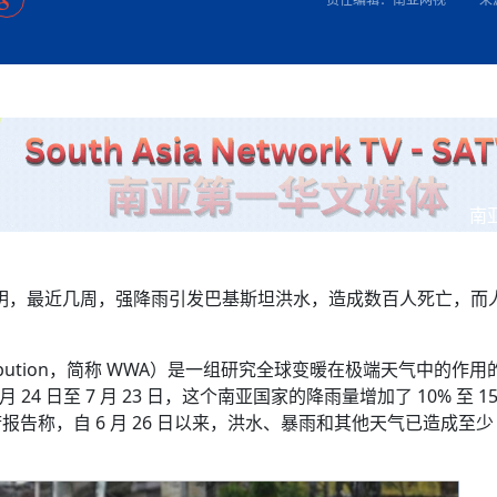
方向
大会开幕
侨胞健康
课程从“试试看”变为“抢着报”
第16届“汉语桥”世界中学生中文比
卷·双脉合流：技艺
者信心
投资孟加拉国以帮助它到 2041 年成为发达国家
志愿者：亚运赛场的
尼泊尔赫塔乌达举行大型集会
成锡忠
泊尔赛区比赛在加德满都举行
珍
孟加拉国表示，缅甸必须为罗兴亚人的遣返建立信
中国民族音乐会走进尼泊尔 金钟之星民乐团带来
第十七届“汉语桥” 第四届“汉语秀”
尼泊尔18名大学
耗
《中尼一家亲》微短剧主创首聚 共绘 “一带一路”
南亚网视特别推荐 | 中工国际董事
曲大赛巴西赛区收官：唤起家国
协会第五届“比亚迪杯”篮球比
活动引朝野反思 坚守一中原
“归乡”！今日叩关洛阳，丝路雄
视频：中国援尼医疗队蓝毗尼义诊：
—中国科学家林占熺的“绿色
任和安全
浓郁的中国文化体验(实况3）
赛落幕
款助力相送
友好新篇
沙特阿拉伯与孟加拉国签署合作协议，成立联合商
民网专访
东京奥运会跳高冠
释放消费市场积极信号
《一周新
一）
道
暖流
“汉语桥”线上团组项目在尼泊尔开始
长篇历史小说《雪
业委员会
会前的奥运会”
2起灾害 致3死21伤 蛇咬、山
卷·双脉合流：技艺
《Jerry on Top》在尼泊尔开拍，父子档首同台引
尼泊尔上马相迪A水电站成功应对今
观众俱
五四”精神主题座谈会在首尔举
确定：朱杨柱、张志远、黎家盈
泊尔沙阿政府激进施政引争议
响到现代文明通道 穿越千年
质 建设现代化人民城市
中国援尼医疗队蓝毗尼义诊：跨国界
巧艺
期待
在一个变暖的世界里，孟加拉国的服装业能“不受
验
议并存
践
气候影响”吗？
视频
甜苹果》加德满都热演 以色
组图：谷地繁花绽放，春意满盈
中国网剧正走向“无时差”触达海外观众
多国使馆携侨界举行清明祭扫活
短视频
南
群体冲突致1死9伤 局势持续
第三届中尼
管控
华侨刘巧儿评剧社”
2026新
国抗议 尼泊尔多家医院暂停
表明，最近几周，强降雨引发巴基斯坦洪水，造成数百人死亡，而
视频
直播
ttribution，简称 WWA）是一组研究全球变暖在极端天气中的作
4 日至 7 月 23 日，这个南亚国家的降雨量增加了 10% 至 1
称，自 6 月 26 日以来，洪水、暴雨和其他天气已造成至少 3