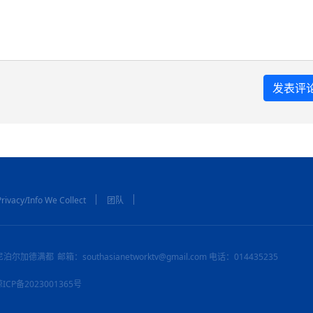
rivacy/Info We Collect
团队
尼泊尔加德满都
邮箱：southasianetworktv@gmail.com 电话：014435235
：琼ICP备2023001365号