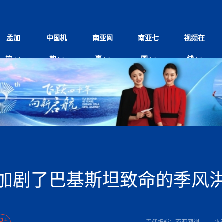
孟加
中国机
南亚网
南亚七
视频在
脱县发生4.6级地震 震源深度
影
中国电影节”在尼泊尔首都加德满都正式开幕 《大
孟加拉头条
微电影《一缕阳光》
中国驻尼使馆
孟加拉国东南部暴雨引发洪灾滑坡 44人遇难超百
文化﹒艺术
尼泊尔雨季将至灾害风险攀升 中使
印度新闻
喜马拉雅地缘博弈
视频
拉
构
事
国
线
杀》导演兼编剧张琪接受南亚网视专访
万人受困 救援受阻
疫重要提醒
响1962年中印边
击 特朗普：美伊尽快达成协
剧
“拆改”到“经营”：中国城市更新如何在存量中破
华侨华人
22集电视剧《山海情》尼语版 第二十二集
中国文化中心
芒果促进中孟贸易关系
娱乐﹒体育
“我和中国的故事——庆祝尼泊尔中
尼泊尔新闻
特朗普为世界杯冠
新尼
深汕微电影《新生活》
划
？
立十周年”征文系列之一：中国是我
航空乘客权利法案 空难赔偿
频丨探秘富贵车业掌舵人巫兴贵的非凡之路
孟加拉国暴发数十年来最严重麻疹疫情 死亡儿童
张茂明大使拜会尼泊尔联邦院新任副
甘肃庆阳二十一载“
沙水拍云崖暖：云南推动长征精
院
轮载初心 实干赴征程——探秘富贵车业掌舵人
旅游文化
中资企业协会
乔治亚·马洛尼抱怨孟加拉国出售劳工签证
生活﹒健康
华为深耕尼泊尔二十余年：以人才培养
巴基斯坦新闻
南亚网视《中尼一
开心
22集电视剧《山海情》尼语版 第二十一集
超过500人
孟加拉国智库学者访华团一行访问南亚研究所
奔赴
2026世界杯各大
微电影《东方梦》
共生
兴贵的非凡之路
展，共筑数字未来
事
2
一建筑倒塌 已致9人死亡
本搅局南海，日学者警告：日本正图谋南下将菲
“我和中国的故事——庆祝尼泊尔中
班牙包揽三大重磅
尼建交70周年系列报道十三丨南亚网视专访尼
张茂明大使拜会尼泊尔内政部长阿亚
尼泊尔数字经济陷入单向发展
片
的柜台 她的世界
娱乐体育
纪录片丨喜马拉雅情缘系列之北大的奥妮卡
华侨华人协会
巴基斯坦世界最佳保龄球阵容：阿夫里迪
本网原创
香港职业生涯协会访尼：聚焦“一带一
孟加拉国新闻
长篇历史小说《雪
新旅
宾打造成桥头堡
“如果我没有戒酒，我就不可能成为一名作家”
立十周年”征文
Siri AI或将收费 重度用户需
友好论坛主席高亮先生
22集电视剧《山海情》尼语版 第二十集
孟加拉国宣布2月举行议会选举 为去年政治动荡后
“中国正在帮助孟加拉国实现梦想”（共创繁荣发展
散记丨八载风雪归
微电影《少年突击队》
业故事
卷·双脉合流：技艺
新向优向绿，中国经济一路向前
根异国，仁心不改--专访尼泊尔华侨友好医院创
南亚网视“2026年新年恭贺视频”免
全球首个！马尔代夫
裁军协议 哈马斯同意全面解
首次全国投票
新时代）
中国动画产业，从“
外交部发言人就尼泊尔联邦议会众议
爆炸致34名矿工死亡
片
生活健康
定制专属纸巾，助力品牌形象升级｜A.B.C.paper
加大孔子学院
港媒：榴莲成为中国年轻消费者时尚选择
中国驻尼使馆
第25届“汉语桥”世界大学生中文比
斯里兰卡新闻
巧
本网
人夏琛琛
纪录片丨喜马拉雅情缘系列之博克拉的“中江表哥”
孟加拉国世界杯任务开始
向在尼中资机构及企业）
步撤军
访尼人权委员会委员比肯·K·达瓦迪莉莉·塔帕：
北京希望吸引更多孟加拉国游客来中国旅游
铭记历史守望和平｜“我的南京”主题
尼建交70周年系列报道十二丨南亚网视专访尼
22集电视剧《山海情》尼语版 第十九集
问
尼泊尔廓尔喀乡村
微电影《我们的答案》
尼泊尔定制服务
选赛圆满落幕
球第二 中国新能源车垄断当
尼泊尔蓝毗尼首届“国际和平节”活动
为桥，同心筑梦
度复盘国家治理危机：政策脱离民生 粗暴执法
中国文化中心隆重开幕
生死时速！毒蛇完成
马列）党员续期进展缓慢 逾
文化教育协会会长哈利仕博士
孟加拉国调整进口政策，服装制造商预计出口额将
王炯会见孟加拉国北达卡市市长阿提库·伊斯拉姆
织
享年101岁，全球
度候选汉字发布 包括“睦”“联”
播
人物访谈
特大孔子学院
国家电投五凌电力控股的孟加拉国首个综合智慧能
成都大运会
特里布文大学孔子学院作品 荣获 “最・
马尔代夫新闻
（成都大运会）外
新闻会
俄乌战场经历 坦言宁愿返俄
达卡周六早上空气质量中等
长篇历史小说《雪
逼民众走向极端
国藏族创业者在尼泊尔的咖啡梦想
纪录片丨喜马拉雅情缘系列之尼泊尔“老广”杰克
穆斯塔菲兹在上一场比赛中创保龄球胜利纪录
中铁二局尼泊尔军方公路十标项目部
完成续期
廷足协在世界杯上的违规违纪行
额外增加50亿美元
孟加拉旅游产业现状
22集电视剧《山海情》尼语版 第十八集
张茂明大使拜会尼泊尔外秘拉伊
源项目开工
频征集活动特等奖
证中国发展奇迹
尼泊尔锐达股份有限公司——合成轻钢树脂瓦
“汉语桥”尼泊尔赛区决赛圆满落幕，
卷·双脉合流：技艺
激情 篝火欢歌庆元旦
尼泊尔首届“中国新年”系列庆祝活动
阶段 外交部再次敦促日方彻
柏林中国文化中心举办诗歌诵读会《
英媒：不要把童年创
尼建交70周年系列报道十一丨南亚网视专访尼
奇葩的孟加拉：女性执政，性交易却合法化，工人
千年典籍赋能中尼
“苏超”冠军奖杯，
接踵而至 巴伦政府亟需凝聚
剧
视频新闻
20集微短剧《爱在加德满都》第2集
援尼医疗队
嫦娥六号暴雨中起飞，诠释嫦娥奔月之美！
杭州亚运会
中国援尼医疗队协调捐赠新车 助力
不丹新闻
境外媒体：杭州亚
中国甘
莎摘得桂冠
巧
尼泊尔281个水电项目遇阻 万亿
“Vinnata”品牌开启征程
泊尔新锐政坛女性高塔姆履职百日谈：大刀阔斧
纪录片丨喜马拉雅情缘系列之幸福的“中间人”
谢哈布丁当选孟加拉国新任总统
天》
张修订尼泊尔央行法 强调财
尔华人华侨协会 促统会 会长
孟加拉国登革热死亡病例升至283例，专家预警11
每天流汗又流血
卡拉姆·阿里90 岁高龄仍不戴眼镜看报纸
《佛国记》于蓝毗
加剧了巴基斯坦致命的季风
院提升服务能力
中国—中亚精神”如何照亮区域
历史首次！孟加拉帕德玛大桥铁路连接线传来好消
第23届“汉语桥”世界大学生中文比
大运会给成都市民
一轮对伊朗的打击行动
穆萨货运双线开通！响应全球，携手开启新篇章
司法改革 深耕青年政治传承
南航与文旅机构共庆中国旅游日，深
青海省玉树藏族自治州商务考察团到
至关重要
多人受伤 列车脱轨、交通全
月后仍处高风险期
冬天，真不建议你
寻发展确定性
讯
图说孟加拉
续集热潮席卷尼泊尔影坛：是故事延续还是单纯逐
中国在尼企业
专访：世界贸易组织官员关注孟加拉国脱离最不发
拉萨⇌加德满都直飞航班每周一班
百年
时代”？
20集微短剧《爱在加德满都》第1集
息
南亚网视祝大家新年快乐：砥砺前行，再创辉煌！
区）决赛圆满落幕
第24届“汉语桥”尼泊尔赛区决赛收官
长篇历史小说《雪
孟加拉国第一座现代化大型污水处理厂竣工 中
作
发生5.7级、5.8级地震 全
纪录片丨喜马拉雅情缘系列之弄堂里的尼泊尔餐厅
12月28日孟加拉国首条轻轨正式开通
斯里兰卡中国文化中心图书馆正式对
胖）
潮评丨“史上最好的
利？
达国家平稳过渡
反复陷入僵局 尼泊尔困局根
援尼医疗队首批中医设备及"侨胞药箱
庆山夺冠
卷·双脉合流：技艺
成都大运会｜尼泊
实账单百万富翁计划” 每日诞生
别会见中印两国驻尼大使 释
南亚网视新闻会客厅片头
方：“一带一路”倡议造福伙伴国又一例证
 暂无人员伤亡
访丨塞中经贸合作迈向产业链深度融合——访塞
尼泊尔武术运动员今日启程赴中国湖
“心向远方”？
界小姐冠军出炉 新晋佳丽同台温
米拉看
字
义乌“焕新”开市
诊疗中心服务能力温情双升级
藏发展之路为何具有世界借鉴
孟加拉国的能源计划因燃料危机而面临天然气困境
视频：尼泊尔层峦叠嶂的朱加尔雪山
第22届“汉语桥”世界大学生中文比
巧
看大熊猫
号
维亚工商会主席查代日
绿茵驰骋展英姿 白衣守护践仁心—
赛前强化训练和交流学习
喜马拉雅航空开通拉萨-加德满都直
重举行
加大孔院举办“儒韵华彩”文化周 开
异域味蕾碰撞 瞬间穿越故乡——汉源餐厅
尼泊尔纪录片《从零到8848》亚特兰大首映 聚焦
“中国正在帮助孟加拉国实现梦想”
孟加拉国反对派不参加下届大选
中尼友谊足球赛
印度代表队奖牌数
京召开 习近平重要指示为新
娱乐
尼泊尔各界呼吁理性看待施
绸之路桥”完工 投入使用提升区
河北第16批援尼医疗队加德满都义
李尚福会见孟加拉国海军参谋长
视频 | 美丽的村庄“多拉乐加特”
新篇章
长篇历史小说《雪
成都大运会：尼泊
·沙阿主持召开资本市场高层
1-0力克阿根廷 时隔16年再
最短登顶路线与气候议题
喜马拉雅航空正式复航重庆=加德满
责任编辑：南亚网视
来