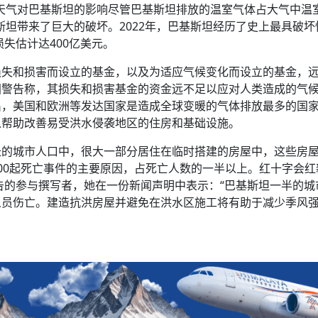
天气对巴基斯坦的影响尽管巴基斯坦排放的温室气体占大气中温
斯坦带来了巨大的破坏。2022年，巴基斯坦经历了史上最具破坏
损失估计达400亿美元。
损失和损害而设立的基金，以及为适应气候变化而设立的基金，
国警告称，其损失和损害基金的资金远不足以应对人类造成的气
出，美国和欧洲等发达国家是造成全球变暖的气体排放最多的国
以帮助改善易受洪水侵袭地区的住房和基础设施。
长的城市人口中，很大一部分居住在临时搭建的房屋中，这些房
00起死亡事件的主要原因，占死亡人数的一半以上。红十字会红
告的参与撰写者，她在一份新闻声明中表示：“巴基斯坦一半的城
人员伤亡。建造抗洪房屋并避免在洪水区施工将有助于减少季风