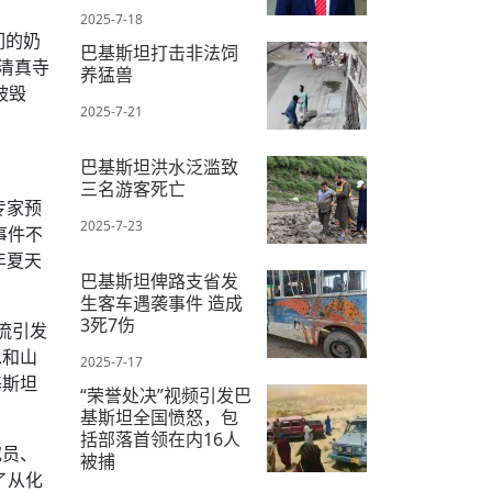
2025-7-18
们的奶
巴基斯坦打击非法饲
清真寺
养猛兽
被毁
2025-7-21
巴基斯坦洪水泛滥致
三名游客死亡
专家预
2025-7-23
事件不
年夏天
巴基斯坦俾路支省发
生客车遇袭事件 造成
3死7伤
流引发
水和山
2025-7-17
基斯坦
“荣誉处决”视频引发巴
基斯坦全国愤怒，包
括部落首领在内16人
究员、
被捕
了从化