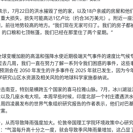
表示，7月22日的洪水摧毁了他的家，以及18户亲戚的房屋和他
重大损失，损失可能高达1亿卢比（约合36万美元）。附近一座
，前往地势较高的地方。“我们现在无家可归了。我们的房子都
元）的口粮和七顶帐篷，我们已经在那里住了两个星期。”
全球变暖加剧的高温和强降水使近期极端天气事件的速度比气候
：“过去几周，我们一直在努力了解一系列令我们困惑的事件，这些
会在 2050 年发生的许多事件在 2025 年就已发生，因为今
学研究山区水资源及相关风险的地球科学家施泰纳说。
击南亚，特别是横跨五个国家的喜马拉雅山脉。7月，冰川湖溢
梁以及几座水电大坝。本周早些时候，印度北部一个村庄遭遇洪
。周四凌晨发布的世界气象组织研究报告的作者表示，他们对巴
灾害。
分，从而导致降雨强度加大。伦敦帝国理工学院环境政策中心研
表示：“气温每升高十分之一度，就会导致季风降雨量增加，这凸显