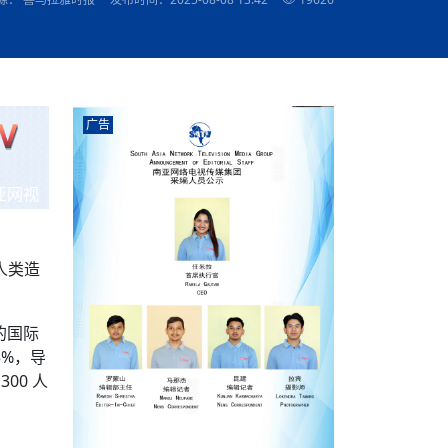
农村的发现
赞讲话（实况）
深化合作
尔代表处）
南亚网视SATV丨《米拉看中国》 第八集：广场舞
8000米之上：一位夏尔巴高山摄影师镜头中的人
赛海外预选赛尼
传承与文明共生 第六章 古道遗
南亚网视《SATV新闻会客厅》专访尼泊尔旅游局
南亚网视 SATV | 遇见环县
从教师到厨师：吉塔在加德满都推广缅甸味道
孟加拉国人被骗赴俄：合法移民沦为俄乌战场“消
选手
“无名英雄”
看世界
南亚网视 SATV |莫迪政府动作不断，对印控克什
中尼建交70周年
照片
(下)
与山
兄弟点红节：尼泊尔手足情深的神圣庆典
局长Mani Raj Lamichhane
尼泊尔赛区选拔
生今日出征大运会：在尼华侨捐
品”
马尔代夫杜拉杜环礁米德岛30吨制冰厂及50吨储
甘肃：探访祁连山——高台马营河大峡谷、小泉丹
长王博接受人
2025年米其林钥匙奖揭晓：不丹三家酒店获殊荣
米尔加强控制，或最终导致印度分裂
台湾乐手牵手大陆剧团 两岸戏腔共鸣
专访喜马拉雅航空总裁周恩永：云端
南亚网视丨百年华诞：绒花（侯艳琪大使）
跨国界的公益
冰设施正式启用
南亚网视 SATV | 环州故城之沙场风云
尼泊尔“疯狂蜂蜜” ：大自然馈赠的野生灵丹妙药
霞
中文志愿者服务博卡拉中尼友谊龙舟赛
军巴希姆：“亚运会就像是奥运
闻综述》
香港卫视南亚网视《一周新闻综述》2023第23期
中尼建交七十周年南亚网
新丝路
南亚网视丨《米拉看中国》第二集 走进中国 认识
从攀登世界之巅到组织巅峰探险：强·达瓦·夏尔巴
乌鸦节：崇敬阎罗使者的传统与象征意义
实施
域天妃：尺尊公主传奇》 第七
南亚网视《SATV新闻会客厅》专访尼泊尔国际电
不丹公务员人工智能技能缺口凸显 亟需开展针对
（总第039期）
视赴青海玉树系列活动报
南亚网视｜成锡忠看世界 俄乌战争会打多久？美
中国
尼泊尔中资企业协会举办第二届“华为杯”篮球赛
与“七峰探险”的传奇
南亚网视丨百年华诞：歌唱祖国（合唱，尼泊尔博
传承与文明共生 第五章 村落藏
影节入围中国影片《巴彦查干》导演复强先生
通讯：尼泊尔费瓦湖上的龙舟赛
年最大洪峰考
性培训
乐部
CCTV-4央视海外观众俱乐部向全球华侨华人拜年
道专题
前高官已经定性，美国想实现三个战略目标
（实况3）
喜马拉雅航空开通拉萨——博克拉航
卡拉华侨人华人协会）
的公益暖流
提哈尔节（灯节）：灯火辉煌与手足情深的节日
了！
香港卫视南亚网视《一周新闻综述》2023第22期
中丝路”再添通道
南亚网视丨《米拉看中国》笫三集：浓情中国 趣
普通市民写给“巴特巴特尼”董事长明·巴杜·古隆的
广告
赛出国际友谊 中国四川龙舟队包揽首届“中尼友谊
直播
俄乌軍事冲突
南亚网视SATV丨基辅多地爆炸：激
（总第038期）
南亚网视｜成锡忠看世界 我的联合国维和行动经
味人生
尼泊尔中资企业协会举办第二届“华为杯”篮球赛
信：您必将再次崛起，而且更加强大
南亚网视丨百年华诞：亲爱的中国我爱你（佳境，
龙舟赛”全部冠军
CCTV-4尼泊尔加德满都观众俱乐部祝全球华侨华
历-经历冲突和政变，确保中国维和人员安全
（实况2）
尼泊尔总理专机出访中国，喜马拉
尼泊尔华侨华人协会推荐）
展示
《欢迎来加德满都过大年》参赛视频 探索秘境尼
成锡忠看世界
南亚网视｜成锡忠看世界 我亲历的
人新年快乐、龙年大吉！
俄乌軍事冲突专题/南亚网视国际丨
香港卫视南亚网视《一周新闻综述》2023第21期
南亚网视丨《米拉看中国》 第四集：大美中国 山
辛哈杜巴宫的故事：从烈焰到重生
中国四川龙舟队包揽首届“中尼友谊龙舟赛”双冠
泊尔
事件一：孟加拉前总统被军人暗杀
署：过去10天超150万乌克兰难民
（总第037期）
亚网视
南亚网视｜成锡忠看世界 佩洛西行程未包含台
河娇娆（上）
尼泊尔中资企业协会举办第二届“华为杯”篮球赛
喜马拉雅航空荣获国际IOSA认证
媒体峰会
第三届中尼媒体峰会：新中国成立75周年恭贺视
走访慰问在尼联谊企业
南亚网视SATV丨“走访在尼联谊企业
CCTV-4主持人2024新年祝词
湾，两大细节显示，她内心并未彻底放弃访台
（实况1）
频
锟铧农业在尼打造中国式高科技示
《欢迎来加德满都过大年》参赛视频 欢迎到加德
南亚网视｜成锡忠看世界 从安倍晋
俄媒：俄军已掌控乌制空权 俄乌代
香港卫视南亚网视《一周新闻综述》2023第20期
春恭贺片
同庆新岁·共享未来——2026新年祝福视频合辑
2022北京冬奥会
好消息！由南亚网视拍摄制作的尼
满都过春节宣传片
看暗杀工具的演变，枪支最流行却
地
（总第036期）
2024年央视春晚宣传片
南亚网视｜成锡忠看世界 佩洛西今晚抵台？美航
贺北京冬奥视频被中国外交部采用
第三届中尼媒体峰会：我爱你中国
南亚网视SATV丨“走访在尼联谊企业
母快速向台海集结，解放军得用实际行动反制
人类造
直播
丝合酒店宝石湖宾馆
南亚网视 SATV | 侯艳琪大使出席
尼泊尔华侨华人协会新年恭贺视频
哥拿巴迪砖业有限公司销售量创新
视频：加德满都大学孔子学院举办龙年春节庆祝活
南亚网视｜成锡忠看世界 斯里兰卡
停火撤军问题暂未谈拢，俄乌一致
香港卫视南亚网视《一周新闻综述》2023第19期
《2023中央广播电视总台春节联欢晚会》01（央
国援尼医疗队颁发感谢状仪式
尼泊尔滑雪健儿备战2022北京冬奥
动
第三届中尼媒体峰会：尼泊尔学生合唱“我爱你中
打算继续向中印寻求信贷支持，中
（总第035期）
视授权南亚网视直播）
回放
【直播回放-10】CEAN“比亚迪杯”篮球赛闭幕式
中共百年华诞
专家：中国共产党百年历程中与侨
国”
尼泊尔中国文化中心新年恭贺视频
南亚网视SATV丨“走访在尼联谊企业
俄媒：俄军已掌控乌制空权 俄乌代
用的国际
南亚网视 SATV | 中国作家雪漠尼
第十三批援尼医疗队 传承中国医疗精
尼泊尔滑雪健儿备战2022北京冬奥
《欢迎来加德满都过大年》短视频参赛作品展播
南亚网视｜成锡忠看世界 巴基斯坦
地
小说精选》新书发布暨座谈交流会
医疗骨干
001号
第三届中尼媒体峰会：祖国颂——庆祝新中国成立
尼泊尔加德满都大学孔子学院新年恭贺视频
频发，如何破局？中方应助巴方提
5%，导
【直播回放-11】CEAN“比亚迪杯”篮球赛闭幕式
中国共产党百年华诞的世界期待
75周年
闪光时间｜冬奥燃起冰雪热
00 人
“狮”书共舞，未来可期——尼文版
南亚网视SATV丨“走访在尼联谊企业
新希望尼泊尔农业经济有限公司新年恭贺视频
南亚网视｜成锡忠看世界 俄乌冲突
【直播回放-7】CEAN“比亚迪杯”篮球赛 冠亚军决
南亚网络电视丨尼泊尔华侨华人协
选》在尼泊尔捐赠活动
深耕尼泊尔市场为尼民众致富带来“新
第三届中尼媒体峰会：歌曲《天佑中华》
国一邻邦濒临崩溃，幕后推手浮出
北京2022年冬奥会和冬残奥会安全
赛（安徽开源队VS中国电建队）
共产党建党100周年王冰洁独唱《
次会议召集加强场馆安保团队建设
南亚网视 SATV |丝合酒店宝石湖
南亚网视SATV丨“走访在尼联谊企业
交通安全隐患