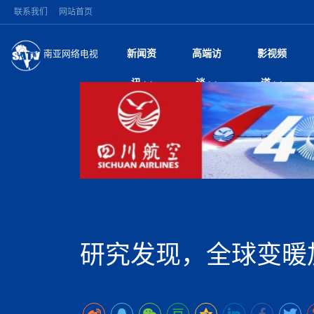
联系我们
网站首页
新闻资
高端访
影视频
南亚网络电视
今日头条
名人访谈
突发：西藏林芝市墨
微电
“
讯
谈
道
10千米
风
国际新闻
全球人物
美方暂缓对伊军事打
电视
从
议即可取消开战计
局
尼泊尔国民议会审议
视
中国新闻
创业故事
（长江十年行）金
电影
车
拟提高至10万美元
神与长江文化交融
巫
印度马哈拉施特拉邦
日
中
经济新闻
凡人故事
消费火爆出口疲软 
纪录
她
律
苹果公司首次暗示新版
中
困境亟待破局
好评中国丨向实向
扎
为额外算力买单
美国促成加沙历史性
环球观察
巴基斯坦西南部煤矿
宣传
始
除武装 以色列将逐
专
中
尼电动新车市占率全
时政微观察丨以侨
深
尼泊尔共产党（联合
中
一带一路
2026“一带一路”年
微直
地近八成市场
被俘尼泊尔青年讲述
倒
中
半数合格党员尚未
国际足联：对阿根
“稳”等
也不愿归国
为展开调查
持刀闯馆案进入公诉
中
南亚网评
南亚网评｜多重考验
微短
PPA审批持续停滞 
查整改
尼
尼泊尔财长瓦格勒主
泊
研究发现，全球变暖
共识推进善治
东西问｜强晓云：“
水电投资承压
美军称已完成最新
推
政与货币政策协调
日本熊本突发强震致
丝路故事
世界从中国两会探
影视资
高质量合作的“黄金
面停运
青海海南州兴海县接连
南亚网评：邻国外交
尼泊尔政府推出“真
尼泊尔巴伦政府将分
县7个乡镇设施受损
专
图说南亚
2026年尼泊尔世
源在于国家能力赤
接单啦！“世界超市”
75年沧桑蝶变，西
一位百万卢比得主
放平衡外交积极信
尔
情合影
意义？
全球华人
全国侨务工作会议在
执政百日舆情多发 
阿富汗尼姆鲁兹“丝
尼泊尔总理巴伦德拉
加时绝杀登顶！西班牙