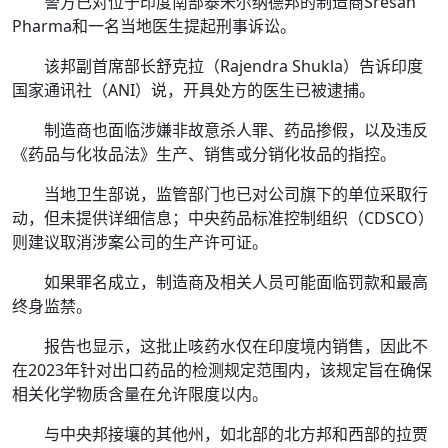
警方已对位于印度南部泰米尔纳德邦的制造商Sresan
Pharma和一名当地医生提起刑事诉讼。
该邦副首席部长舒克拉（Rajendra Shukla）告诉印度
国家通讯社（ANI）说，开具处方的医生已被逮捕。
制造商也面临涉嫌非故意杀人罪、药品掺假，以及违反
《药品与化妆品法》生产、销售或分销化妆品的指控。
当地卫生部说，监管部门也已对公司旗下的单位采取行
动，但未提供详细信息；中央药品标准控制组织（CDSCO）
则建议取消涉案公司的生产许可证。
如果罪名成立，制造商及相关人员可能面临罚款和最高
终身监禁。
报告也显示，这批止咳药水仅在印度境内销售，因此不
在2023年针对出口药品的检测规定范围内，该规定旨在确保
相关化学物质含量在允许限度以内。
与中央邦接壤的其他州，如北部的北方邦和西部的拉贾