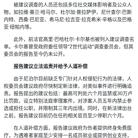
被建议调查的人员还包括多位社交媒体影响者及公众人
物，如拉维·基兰·哈马尔、杜尔加·普拉萨伊、尼什查尔·巴斯
内特、西桑·巴尼亚、希马尼·拉吉亚·拉克希米·辛格以及巴格
亚·纽帕内等。
此外，前法官高里·巴哈杜尔·卡尔基也被列入建议调查名
单。卡尔基曾受政府委任领导“Z世代运动”调查委员会，但其
委员会的报告至今仍未公开。
报告建议立法追责并给予人道补偿
由于尼泊尔目前缺乏专门针对人权侵犯行为的法律，人
权委员会建议政府尽快制定新法律，对类似事件进行明确追
责。报告提出的建议包括：最高可判处六个月监禁或30万卢
比罚款，设立特别法庭审理案件，对涉案人员五年内禁止参
选或担任公职，并限制其三年内出境。同时，在新法律出台
之前，报告建议目前仍在任的相关官员至少停职六个月。
在人道补偿方面，报告建议政府为伤者提供终身免费医
疗，为遇难者家庭至少安排一名成员就业或提供创业支持，