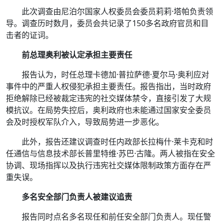
此次调查由尼泊尔国家人权委员会委员莉莉·塔帕负责领
导。调查历时数月，委员会共记录了150多名政府官员和目
击者的证词。
前总理奥利被认定承担主要责任
报告认为，时任总理卡德加·普拉萨德·夏尔马·奥利应对
事件中的严重人权侵犯承担主要责任。报告指出，当时政府
拒绝解除已经被裁定违宪的社交媒体禁令，直接引发了大规
模抗议。在局势失控后，奥利政府也未能通过国家安全委员
会及时授权军队介入，导致局势进一步恶化。
此外，报告还建议调查时任内政部长拉梅什·莱卡克和时
任通信与信息技术部长普里特维·苏巴·古隆。两人被指在安全
协调、现场指挥以及执行违宪社交媒体限制政策方面存在严
重失误。
多名安全部门负责人被建议追责
报告同时点名多名现任和前任安全部门负责人。现任警