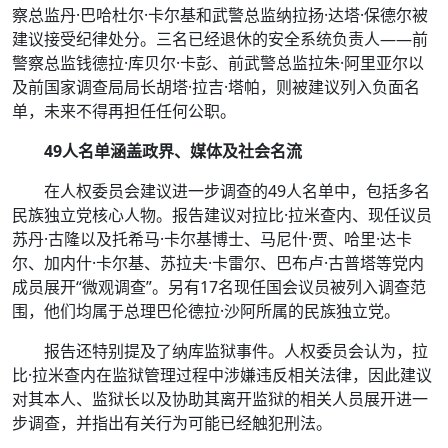
察总监丹·巴哈杜尔·卡尔基和武警总监纳拉扬·达塔·保德尔被
建议接受纪律处分。三名已经退休的安全系统负责人——前
警察总监钱德拉·库贝尔·卡彭、前武警总监拉朱·阿里亚尔以
及前国家调查局局长胡塔·拉吉·塔帕，则被建议列入负面名
单，未来不得再担任任何公职。
49人名单涵盖政界、媒体及社会名流
在人权委员会建议进一步调查的49人名单中，包括多名
民族独立党核心人物。报告建议对拉比·拉米查内、现任议员
苏丹·古隆以及托希马·卡尔基博士、马尼什·贾、哈里·达卡
尔、加内什·卡尔基、苏拉夫·卡雷尔、巴布卢·古普塔等党内
成员展开“微观调查”。另有17名现任国会议员被列入调查范
围，他们均属于总理巴伦德拉·沙阿所属的民族独立党。
报告还特别提及了纳库监狱事件。人权委员会认为，拉
比·拉米查内在监狱管理过程中涉嫌违反相关法律，因此建议
对其本人、监狱长以及协助其离开监狱的相关人员展开进一
步调查，并指出有关行为可能已经触犯刑法。