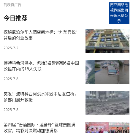
列表页广告
南亚网络电
视传媒集团
采编人员公
今日推荐
示
探秘尼泊尔华人酒店新地标：“九鼎喜悦”
背后的创业故事
2025-7-2
博特科希河洪水：包括3名警察和6名中国
公民在内的18人失联
2025-7-8
突发！波特科西河洪水冲毁中尼友谊桥，
多部门展开救援
2025-7-8
第四届 “汾酒国际・莲舍杯” 篮球赛圆满
收官，精彩对决燃动加德满都