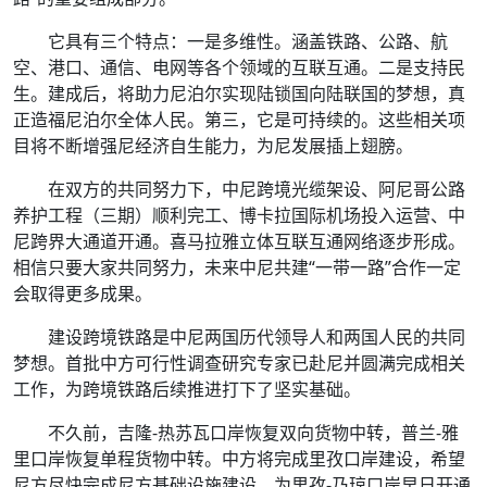
它具有三个特点：一是多维性。涵盖铁路、公路、航
空、港口、通信、电网等各个领域的互联互通。二是支持民
生。建成后，将助力尼泊尔实现陆锁国向陆联国的梦想，真
正造福尼泊尔全体人民。第三，它是可持续的。这些相关项
目将不断增强尼经济自生能力，为尼发展插上翅膀。
在双方的共同努力下，中尼跨境光缆架设、阿尼哥公路
养护工程（三期）顺利完工、博卡拉国际机场投入运营、中
尼跨界大通道开通。喜马拉雅立体互联互通网络逐步形成。
相信只要大家共同努力，未来中尼共建“一带一路”合作一定
会取得更多成果。
建设跨境铁路是中尼两国历代领导人和两国人民的共同
梦想。首批中方可行性调查研究专家已赴尼并圆满完成相关
工作，为跨境铁路后续推进打下了坚实基础。
不久前，吉隆-热苏瓦口岸恢复双向货物中转，普兰-雅
里口岸恢复单程货物中转。中方将完成里孜口岸建设，希望
尼方尽快完成尼方基础设施建设，为里孜-乃琼口岸早日开通