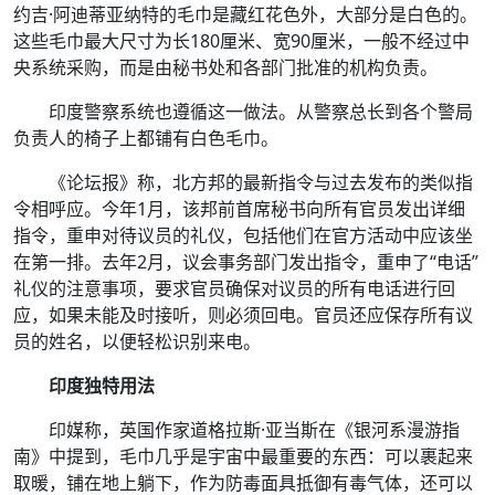
约吉·阿迪蒂亚纳特的毛巾是藏红花色外，大部分是白色的。
这些毛巾最大尺寸为长180厘米、宽90厘米，一般不经过中
央系统采购，而是由秘书处和各部门批准的机构负责。
印度警察系统也遵循这一做法。从警察总长到各个警局
负责人的椅子上都铺有白色毛巾。
《论坛报》称，北方邦的最新指令与过去发布的类似指
令相呼应。今年1月，该邦前首席秘书向所有官员发出详细
指令，重申对待议员的礼仪，包括他们在官方活动中应该坐
在第一排。去年2月，议会事务部门发出指令，重申了“电话”
礼仪的注意事项，要求官员确保对议员的所有电话进行回
应，如果未能及时接听，则必须回电。官员还应保存所有议
员的姓名，以便轻松识别来电。
印度独特用法
印媒称，英国作家道格拉斯·亚当斯在《银河系漫游指
南》中提到，毛巾几乎是宇宙中最重要的东西：可以裹起来
取暖，铺在地上躺下，作为防毒面具抵御有毒气体，还可以