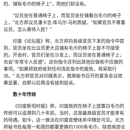
的、铺有毛巾的椅子上”，而他们却没有。
“议员坐在普通椅子上，而官员坐在铺着白毛巾的椅子
上，”北方邦议员潘卡吉·库马尔·马利质疑，“如果官员不尊重
议员，怎么善待人民？”
印度《论坛报》称，北方邦向各级官员下发的指令中提
到，官员坐在比议员更大且铺有毛巾的椅子上是不可接受
的。开会时，官员们坐在沙发上，而议员坐在普通椅子上，
也会“非常令人反感”。这份指令还列出其他应做和不应做的
事项。“如果邦政府收到任何违反指令的报告，将采取行
动。” 北方邦官员对印媒表示，首席秘书召开的紧急会议效
果显著，自那以后再没有接到投诉。
数十年传统
《印度斯坦时报》称，印度政府在椅子上放置白毛巾的
传统可以追溯到几十年前，当时，这是最高级官员才能享有
的待遇。如今，这一做法在印度官僚体系中随处可见。北方
邦秘书处每周一和周四都要更换约1000条毛巾，除首席部长