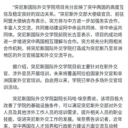
“突尼斯国际外交学院项目充分反映了突中两国的高度互
信及稳定良好的双边关系。”突尼斯外交部大使级官员、前驻
阿盟大使纳吉布表示，突方将与中方进一步加强务实合作，
丰富人文交流，共同推动建设阿中命运共同体、非中命运共
同体。突尼斯国际外交学院前院长古亚表示，项目的成功将
进一步增进突中两国相互理解与合作。突方将充分利用相关
合作机制，将突尼斯国际外交学院打造成为突尼斯乃至非洲
地区的外交官摇篮和外交交流平台。
据介绍，突尼斯国际外交学院目前主要针对在职外交
官、涉外官员开展培训，未来将覆盖阿拉伯国家外交官和非
洲国家外交官培训。自启用以来，学院已举办多场外交官培
训活动。
突尼斯国际外交学院副院长玛哈·埃奈费说，该项目极大
改善了学院的基础设施条件，可以满足突尼斯外交部对外交
人员及其他涉外工作人员的培训需求，提升相关人员的职业
技能，促进突尼斯外交工作的发展。埃奈费告诉记者，近年
来，突中两国在人才培养和行政能力建设方面交流互动频