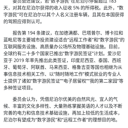
委员会还建议，若“数字游民”在尼泊尔停留超过 183
天，对其在尼泊尔获得的收入征收 5% 的所得税。此外，“数
字游民”可在尼泊尔以其个人名义注册车辆，且其在本国获得
的驾照应得到认可。
报告第 194 条建议，在加德满都、巴塔普尔、博卡拉和
蓝毗尼等主要城市投资建设适合“远程工作者”和“数字游民”的
互联网服务设施、高质量办公场所及物理基础设施。目前，
全球约有二十多个国家已推出“数字游民签证”计划。爱沙尼
亚于 2019 年率先推出此类签证，印度尼西亚、泰国、西班
牙、葡萄牙、阿联酋、马来西亚、格鲁吉亚等国也相继为从
事信息技术相关工作、以“随时随地工作”模式就业的专业人
士提供了诸如“数字游民签证”“电子居留权”“我的第二家园”等
多种签证项目。
委员会认为，凭借尼泊尔优美的自然风光、宜人的气
候、丰富的文化多样性、大量熟练掌握英语的人才以及不断
完善的电力和信息技术基础设施，再加上较低的生活成本，
尼泊尔有望成为“数字游民”和“远程工作者”的理想目的地。