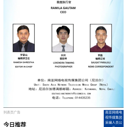
列表页广告
南亚网络电
视传媒集团
采编人员公
今日推荐