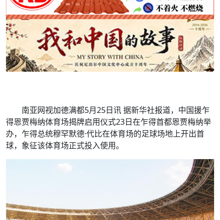
南亚网视加德满都5月25日讯 据新华社报道，中国援乍
得恩贾梅纳体育场揭牌启用仪式23日在乍得首都恩贾梅纳举
办，乍得总统穆罕默德·代比在体育场的足球场地上开出首
球，象征该体育场正式投入使用。