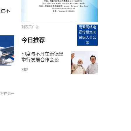
【直播回放-8】CEAN“比亚迪杯”篮球赛 冠亚军决
南亚网络电视丨尼泊尔华侨华人协
走访红狮希望 恰逢企业为员工生日
赛（安徽开源队VS中国电建队）
共产党建党100周年大合唱《我爱
尼泊尔丝合酒店宝石湖宾馆今日开
推进不
【直播回放-9】CEAN“比亚迪杯”篮球赛闭幕式
尼泊尔中资企业协会、华侨华人协
泊尔报纸发表建党百年专版
列表页广告
南亚网络电
视传媒集团
采编人员公
今日推荐
示
印度与不丹在新德里
举行发展合作会谈
雅航空
刚刚
们将在第一