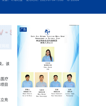
农村的发现
赞讲话（实况）
深化合作
尔代表处）
南亚网视SATV丨《米拉看中国》 第八集：广场舞
8000米之上：一位夏尔巴高山摄影师镜头中的人
赛海外预选赛尼
传承与文明共生 第六章 古道遗
南亚网视《SATV新闻会客厅》专访尼泊尔旅游局
南亚网视 SATV | 遇见环县
从教师到厨师：吉塔在加德满都推广缅甸味道
孟加拉国人被骗赴俄：合法移民沦为俄乌战场“消
选手
“无名英雄”
看世界
南亚网视 SATV |莫迪政府动作不断，对印控克什
中尼建交70周年
照片
(下)
与山
兄弟点红节：尼泊尔手足情深的神圣庆典
局长Mani Raj Lamichhane
尼泊尔赛区选拔
生今日出征大运会：在尼华侨捐
品”
马尔代夫杜拉杜环礁米德岛30吨制冰厂及50吨储
甘肃：探访祁连山——高台马营河大峡谷、小泉丹
长王博接受人
2025年米其林钥匙奖揭晓：不丹三家酒店获殊荣
米尔加强控制，或最终导致印度分裂
台湾乐手牵手大陆剧团 两岸戏腔共鸣
专访喜马拉雅航空总裁周恩永：云端
南亚网视丨百年华诞：绒花（侯艳琪大使）
跨国界的公益
冰设施正式启用
南亚网视 SATV | 环州故城之沙场风云
尼泊尔“疯狂蜂蜜” ：大自然馈赠的野生灵丹妙药
霞
中文志愿者服务博卡拉中尼友谊龙舟赛
军巴希姆：“亚运会就像是奥运
闻综述》
香港卫视南亚网视《一周新闻综述》2023第23期
中尼建交七十周年南亚网
新丝路
南亚网视丨《米拉看中国》第二集 走进中国 认识
从攀登世界之巅到组织巅峰探险：强·达瓦·夏尔巴
乌鸦节：崇敬阎罗使者的传统与象征意义
实施
域天妃：尺尊公主传奇》 第七
南亚网视《SATV新闻会客厅》专访尼泊尔国际电
不丹公务员人工智能技能缺口凸显 亟需开展针对
（总第039期）
视赴青海玉树系列活动报
南亚网视｜成锡忠看世界 俄乌战争会打多久？美
中国
尼泊尔中资企业协会举办第二届“华为杯”篮球赛
与“七峰探险”的传奇
南亚网视丨百年华诞：歌唱祖国（合唱，尼泊尔博
传承与文明共生 第五章 村落藏
影节入围中国影片《巴彦查干》导演复强先生
通讯：尼泊尔费瓦湖上的龙舟赛
年最大洪峰考
性培训
乐部
CCTV-4央视海外观众俱乐部向全球华侨华人拜年
道专题
前高官已经定性，美国想实现三个战略目标
（实况3）
喜马拉雅航空开通拉萨——博克拉航
卡拉华侨人华人协会）
的公益暖流
提哈尔节（灯节）：灯火辉煌与手足情深的节日
了！
香港卫视南亚网视《一周新闻综述》2023第22期
中丝路”再添通道
南亚网视丨《米拉看中国》笫三集：浓情中国 趣
普通市民写给“巴特巴特尼”董事长明·巴杜·古隆的
广告
赛出国际友谊 中国四川龙舟队包揽首届“中尼友谊
直播
俄乌軍事冲突
南亚网视SATV丨基辅多地爆炸：激
（总第038期）
南亚网视｜成锡忠看世界 我的联合国维和行动经
味人生
尼泊尔中资企业协会举办第二届“华为杯”篮球赛
信：您必将再次崛起，而且更加强大
南亚网视丨百年华诞：亲爱的中国我爱你（佳境，
龙舟赛”全部冠军
CCTV-4尼泊尔加德满都观众俱乐部祝全球华侨华
历-经历冲突和政变，确保中国维和人员安全
（实况2）
尼泊尔总理专机出访中国，喜马拉
尼泊尔华侨华人协会推荐）
展示
《欢迎来加德满都过大年》参赛视频 探索秘境尼
成锡忠看世界
南亚网视｜成锡忠看世界 我亲历的
人新年快乐、龙年大吉！
俄乌軍事冲突专题/南亚网视国际丨
香港卫视南亚网视《一周新闻综述》2023第21期
南亚网视丨《米拉看中国》 第四集：大美中国 山
辛哈杜巴宫的故事：从烈焰到重生
中国四川龙舟队包揽首届“中尼友谊龙舟赛”双冠
泊尔
事件一：孟加拉前总统被军人暗杀
署：过去10天超150万乌克兰难民
（总第037期）
亚网视
南亚网视｜成锡忠看世界 佩洛西行程未包含台
河娇娆（上）
尼泊尔中资企业协会举办第二届“华为杯”篮球赛
喜马拉雅航空荣获国际IOSA认证
媒体峰会
第三届中尼媒体峰会：新中国成立75周年恭贺视
走访慰问在尼联谊企业
南亚网视SATV丨“走访在尼联谊企业
CCTV-4主持人2024新年祝词
湾，两大细节显示，她内心并未彻底放弃访台
（实况1）
频
锟铧农业在尼打造中国式高科技示
《欢迎来加德满都过大年》参赛视频 欢迎到加德
南亚网视｜成锡忠看世界 从安倍晋
俄媒：俄军已掌控乌制空权 俄乌代
香港卫视南亚网视《一周新闻综述》2023第20期
春恭贺片
同庆新岁·共享未来——2026新年祝福视频合辑
2022北京冬奥会
好消息！由南亚网视拍摄制作的尼
满都过春节宣传片
看暗杀工具的演变，枪支最流行却
地
（总第036期）
2024年央视春晚宣传片
南亚网视｜成锡忠看世界 佩洛西今晚抵台？美航
贺北京冬奥视频被中国外交部采用
第三届中尼媒体峰会：我爱你中国
南亚网视SATV丨“走访在尼联谊企业
母快速向台海集结，解放军得用实际行动反制
谈，该
直播
丝合酒店宝石湖宾馆
南亚网视 SATV | 侯艳琪大使出席
尼泊尔华侨华人协会新年恭贺视频
哥拿巴迪砖业有限公司销售量创新
视频：加德满都大学孔子学院举办龙年春节庆祝活
南亚网视｜成锡忠看世界 斯里兰卡
停火撤军问题暂未谈拢，俄乌一致
香港卫视南亚网视《一周新闻综述》2023第19期
《2023中央广播电视总台春节联欢晚会》01（央
国援尼医疗队颁发感谢状仪式
尼泊尔滑雪健儿备战2022北京冬奥
动
第三届中尼媒体峰会：尼泊尔学生合唱“我爱你中
打算继续向中印寻求信贷支持，中
（总第035期）
视授权南亚网视直播）
回放
【直播回放-10】CEAN“比亚迪杯”篮球赛闭幕式
中共百年华诞
专家：中国共产党百年历程中与侨
国”
尼泊尔中国文化中心新年恭贺视频
南亚网视SATV丨“走访在尼联谊企业
俄媒：俄军已掌控乌制空权 俄乌代
盖医疗
南亚网视 SATV | 中国作家雪漠尼
第十三批援尼医疗队 传承中国医疗精
尼泊尔滑雪健儿备战2022北京冬奥
《欢迎来加德满都过大年》短视频参赛作品展播
南亚网视｜成锡忠看世界 巴基斯坦
地
小说精选》新书发布暨座谈交流会
医疗骨干
001号
第三届中尼媒体峰会：祖国颂——庆祝新中国成立
尼泊尔加德满都大学孔子学院新年恭贺视频
频发，如何破局？中方应助巴方提
助项目
【直播回放-11】CEAN“比亚迪杯”篮球赛闭幕式
中国共产党百年华诞的世界期待
75周年
闪光时间｜冬奥燃起冰雪热
“狮”书共舞，未来可期——尼文版
南亚网视SATV丨“走访在尼联谊企业
新希望尼泊尔农业经济有限公司新年恭贺视频
南亚网视｜成锡忠看世界 俄乌冲突
【直播回放-7】CEAN“比亚迪杯”篮球赛 冠亚军决
南亚网络电视丨尼泊尔华侨华人协
选》在尼泊尔捐赠活动
深耕尼泊尔市场为尼民众致富带来“新
第三届中尼媒体峰会：歌曲《天佑中华》
国一邻邦濒临崩溃，幕后推手浮出
北京2022年冬奥会和冬残奥会安全
赛（安徽开源队VS中国电建队）
共产党建党100周年王冰洁独唱《
建立充
次会议召集加强场馆安保团队建设
南亚网视 SATV |丝合酒店宝石湖
南亚网视SATV丨“走访在尼联谊企业
交通安全隐患