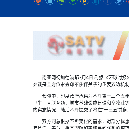
时代侨务工作指明
2026世界人工智能
政、坚守法治善治
域交通与经济
中文日益受各国重视 
会议 着力提振投资
放平衡外交积极信
社会新闻
化解局部紧张局势 
呼吁社会和谐团结
“水立方杯”中文歌
南亚网视丨中资企业
南亚网评丨纵容分裂
天山驼队3000公里
一株菌草跨越山海—
财经·三里河
低空安全司亮相，为
共鸣 展现文化认同
赛精彩摄影集锦（
则才是尼国长久正
关上演古今对话
丝路”实践
尼泊尔24小时连发4
体滑坡为主要灾害
在韩留学人员传承“
神舟二十三号乘组
新政百日观察：尼
丝绸之路：从驼铃再
一张圆桌映照中国
办
高效变革与程序争
的连接与当下的实
尼泊尔互动儿童剧《
加德满都春日盛景
平陆运河重塑广西
彩启迪多元视角
华夏英烈永铭心: 
动 缅怀海外烈士
低空安全司亮相 万
尼泊尔孙萨里县爆发
紧张 当地延长宵禁
泰国清迈成立“华人
港交所上市热潮彰
医护人员遇袭引发全
非紧急医疗服务
南亚网视加德满都7月4日讯 据《环球时报
会谈是全方位审查印不伙伴关系的重要双边机
会谈中，印度政府承诺为不丹第十三个五年计划
卫生、互联互通、城市基础设施建设和畜牧业
的实施情况，随后不丹提交了将在“十三五”期
双方同意根据不断变化的需求，对部分优
满信任、善意、相互理解和密切民间联系的模