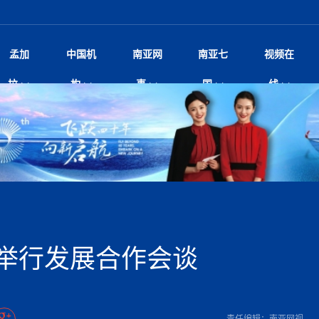
孟加
中国机
南亚网
南亚七
视频在
规待内阁审批 地铁BRT齐上
影
中国电影节”在尼泊尔首都加德满都正式开幕 《大
孟加拉头条
微电影《一缕阳光》
中国驻尼使馆
孟加拉国东南部暴雨引发洪灾滑坡 44人遇难超百
文化﹒艺术
尼泊尔雨季将至灾害风险攀升 中使
印度新闻
喜马拉雅地缘博弈
视频
拉
构
事
国
线
调卡壳
杀》导演兼编剧张琪接受南亚网视专访
万人受困 救援受阻
疫重要提醒
响1962年中印边
击 特朗普：美伊尽快达成协
剧
“拆改”到“经营”：中国城市更新如何在存量中破
华侨华人
22集电视剧《山海情》尼语版 第二十二集
中国文化中心
芒果促进中孟贸易关系
娱乐﹒体育
“我和中国的故事——庆祝尼泊尔中
尼泊尔新闻
特朗普为世界杯冠
新尼
深汕微电影《新生活》
划
？
立十周年”征文系列之一：中国是我
阿里代表团访尼圆满收官 友城
频丨探秘富贵车业掌舵人巫兴贵的非凡之路
孟加拉国暴发数十年来最严重麻疹疫情 死亡儿童
张茂明大使拜会尼泊尔联邦院新任副
甘肃庆阳二十一载“
沙水拍云崖暖：云南推动长征精
院
轮载初心 实干赴征程——探秘富贵车业掌舵人
旅游文化
中资企业协会
乔治亚·马洛尼抱怨孟加拉国出售劳工签证
生活﹒健康
华为深耕尼泊尔二十余年：以人才培养
巴基斯坦新闻
南亚网视《中尼一
开心
开启发展新篇
22集电视剧《山海情》尼语版 第二十一集
超过500人
孟加拉国智库学者访华团一行访问南亚研究所
奔赴
2026世界杯各大
微电影《东方梦》
共生
兴贵的非凡之路
展，共筑数字未来
事
2
一建筑倒塌 已致9人死亡
本搅局南海，日学者警告：日本正图谋南下将菲
“我和中国的故事——庆祝尼泊尔中
班牙包揽三大重磅
尼建交70周年系列报道十三丨南亚网视专访尼
张茂明大使拜会尼泊尔内政部长阿亚
尼泊尔数字经济陷入单向发展
片
的柜台 她的世界
娱乐体育
纪录片丨喜马拉雅情缘系列之北大的奥妮卡
华侨华人协会
巴基斯坦世界最佳保龄球阵容：阿夫里迪
本网原创
香港职业生涯协会访尼：聚焦“一带一
孟加拉国新闻
长篇历史小说《雪
新旅
宾打造成桥头堡
“如果我没有戒酒，我就不可能成为一名作家”
立十周年”征文
脱县发生4.6级地震 震源深度
友好论坛主席高亮先生
22集电视剧《山海情》尼语版 第二十集
孟加拉国宣布2月举行议会选举 为去年政治动荡后
“中国正在帮助孟加拉国实现梦想”（共创繁荣发展
散记丨八载风雪归
微电影《少年突击队》
业故事
卷·双脉合流：技艺
新向优向绿，中国经济一路向前
根异国，仁心不改--专访尼泊尔华侨友好医院创
南亚网视“2026年新年恭贺视频”免
全球首个！马尔代夫
裁军协议 哈马斯同意全面解
首次全国投票
新时代）
中国动画产业，从“
外交部发言人就尼泊尔联邦议会众议
研究会研讨会 重申坚持一个
片
生活健康
定制专属纸巾，助力品牌形象升级｜A.B.C.paper
加大孔子学院
港媒：榴莲成为中国年轻消费者时尚选择
中国驻尼使馆
第25届“汉语桥”世界大学生中文比
斯里兰卡新闻
巧
本网
人夏琛琛
纪录片丨喜马拉雅情缘系列之博克拉的“中江表哥”
孟加拉国世界杯任务开始
向在尼中资机构及企业）
步撤军
访尼人权委员会委员比肯·K·达瓦迪莉莉·塔帕：
北京希望吸引更多孟加拉国游客来中国旅游
铭记历史守望和平｜“我的南京”主题
尼建交70周年系列报道十二丨南亚网视专访尼
22集电视剧《山海情》尼语版 第十九集
问
尼泊尔廓尔喀乡村
微电影《我们的答案》
尼泊尔定制服务
选赛圆满落幕
球第二 中国新能源车垄断当
尼泊尔蓝毗尼首届“国际和平节”活动
为桥，同心筑梦
度复盘国家治理危机：政策脱离民生 粗暴执法
中国文化中心隆重开幕
生死时速！毒蛇完成
航空乘客权利法案 空难赔偿
文化教育协会会长哈利仕博士
孟加拉国调整进口政策，服装制造商预计出口额将
王炯会见孟加拉国北达卡市市长阿提库·伊斯拉姆
织
享年101岁，全球
度候选汉字发布 包括“睦”“联”
播
人物访谈
特大孔子学院
国家电投五凌电力控股的孟加拉国首个综合智慧能
成都大运会
特里布文大学孔子学院作品 荣获 “最・
马尔代夫新闻
（成都大运会）外
新闻会
达卡周六早上空气质量中等
长篇历史小说《雪
逼民众走向极端
国藏族创业者在尼泊尔的咖啡梦想
纪录片丨喜马拉雅情缘系列之尼泊尔“老广”杰克
穆斯塔菲兹在上一场比赛中创保龄球胜利纪录
中铁二局尼泊尔军方公路十标项目部
廷足协在世界杯上的违规违纪行
额外增加50亿美元
孟加拉旅游产业现状
22集电视剧《山海情》尼语版 第十八集
张茂明大使拜会尼泊尔外秘拉伊
源项目开工
频征集活动特等奖
证中国发展奇迹
爆炸致34名矿工死亡
尼泊尔锐达股份有限公司——合成轻钢树脂瓦
“汉语桥”尼泊尔赛区决赛圆满落幕，
卷·双脉合流：技艺
激情 篝火欢歌庆元旦
尼泊尔首届“中国新年”系列庆祝活动
阶段 外交部再次敦促日方彻
柏林中国文化中心举办诗歌诵读会《
英媒：不要把童年创
尼建交70周年系列报道十一丨南亚网视专访尼
奇葩的孟加拉：女性执政，性交易却合法化，工人
千年典籍赋能中尼
“苏超”冠军奖杯，
接踵而至 巴伦政府亟需凝聚
剧
视频新闻
20集微短剧《爱在加德满都》第2集
援尼医疗队
嫦娥六号暴雨中起飞，诠释嫦娥奔月之美！
杭州亚运会
中国援尼医疗队协调捐赠新车 助力
不丹新闻
境外媒体：杭州亚
中国甘
莎摘得桂冠
巧
尼泊尔281个水电项目遇阻 万亿
“Vinnata”品牌开启征程
泊尔新锐政坛女性高塔姆履职百日谈：大刀阔斧
纪录片丨喜马拉雅情缘系列之幸福的“中间人”
谢哈布丁当选孟加拉国新任总统
天》
Siri AI或将收费 重度用户需
尔华人华侨协会 促统会 会长
孟加拉国登革热死亡病例升至283例，专家预警11
每天流汗又流血
卡拉姆·阿里90 岁高龄仍不戴眼镜看报纸
《佛国记》于蓝毗
举行发展合作会谈
院提升服务能力
中国—中亚精神”如何照亮区域
历史首次！孟加拉帕德玛大桥铁路连接线传来好消
第23届“汉语桥”世界大学生中文比
大运会给成都市民
俄乌战场经历 坦言宁愿返俄
穆萨货运双线开通！响应全球，携手开启新篇章
司法改革 深耕青年政治传承
南航与文旅机构共庆中国旅游日，深
青海省玉树藏族自治州商务考察团到
多人受伤 列车脱轨、交通全
月后仍处高风险期
冬天，真不建议你
寻发展确定性
讯
图说孟加拉
续集热潮席卷尼泊尔影坛：是故事延续还是单纯逐
中国在尼企业
专访：世界贸易组织官员关注孟加拉国脱离最不发
拉萨⇌加德满都直飞航班每周一班
百年
时代”？
20集微短剧《爱在加德满都》第1集
息
南亚网视祝大家新年快乐：砥砺前行，再创辉煌！
区）决赛圆满落幕
第24届“汉语桥”尼泊尔赛区决赛收官
长篇历史小说《雪
孟加拉国第一座现代化大型污水处理厂竣工 中
作
发生5.7级、5.8级地震 全
纪录片丨喜马拉雅情缘系列之弄堂里的尼泊尔餐厅
12月28日孟加拉国首条轻轨正式开通
斯里兰卡中国文化中心图书馆正式对
胖）
潮评丨“史上最好的
利？
达国家平稳过渡
反复陷入僵局 尼泊尔困局根
援尼医疗队首批中医设备及"侨胞药箱
庆山夺冠
卷·双脉合流：技艺
成都大运会｜尼泊
实账单百万富翁计划” 每日诞生
南亚网视新闻会客厅片头
方：“一带一路”倡议造福伙伴国又一例证
 暂无人员伤亡
访丨塞中经贸合作迈向产业链深度融合——访塞
尼泊尔武术运动员今日启程赴中国湖
“心向远方”？
界小姐冠军出炉 新晋佳丽同台温
米拉看
字
义乌“焕新”开市
诊疗中心服务能力温情双升级
藏发展之路为何具有世界借鉴
孟加拉国的能源计划因燃料危机而面临天然气困境
视频：尼泊尔层峦叠嶂的朱加尔雪山
第22届“汉语桥”世界大学生中文比
巧
看大熊猫
一轮对伊朗的打击行动
维亚工商会主席查代日
绿茵驰骋展英姿 白衣守护践仁心—
赛前强化训练和交流学习
喜马拉雅航空开通拉萨-加德满都直
重举行
加大孔院举办“儒韵华彩”文化周 开
异域味蕾碰撞 瞬间穿越故乡——汉源餐厅
尼泊尔纪录片《从零到8848》亚特兰大首映 聚焦
“中国正在帮助孟加拉国实现梦想”
孟加拉国反对派不参加下届大选
中尼友谊足球赛
印度代表队奖牌数
京召开 习近平重要指示为新
娱乐
尼泊尔各界呼吁理性看待施
绸之路桥”完工 投入使用提升区
河北第16批援尼医疗队加德满都义
李尚福会见孟加拉国海军参谋长
视频 | 美丽的村庄“多拉乐加特”
新篇章
长篇历史小说《雪
成都大运会：尼泊
·沙阿主持召开资本市场高层
别会见中印两国驻尼大使 释
最短登顶路线与气候议题
喜马拉雅航空正式复航重庆=加德满
责任编辑：南亚网视