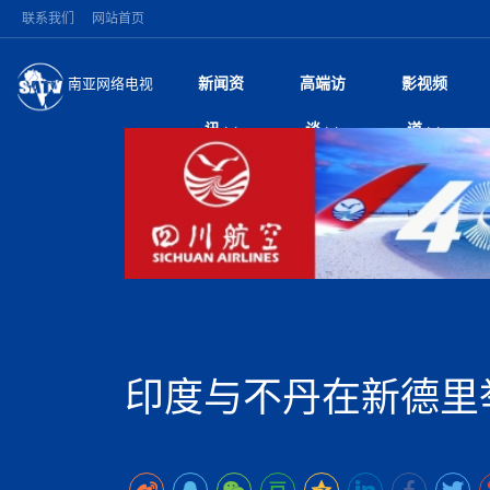
联系我们
网站首页
新闻资
高端访
影视频
南亚网络电视
今日头条
名人访谈
加德满都新版交通总
微电
“
讯
谈
道
马 快速通道军地协
风
国际新闻
全球人物
美方暂缓对伊军事打
电视
从
议即可取消开战计
局
深耕中尼友谊 西藏
视
中国新闻
创业故事
（长江十年行）金
电影
车
缔结引领边境合作
神与长江文化交融
巫
印度马哈拉施特拉邦
日
中
经济新闻
凡人故事
消费火爆出口疲软 
纪录
她
律
突发：西藏林芝市墨
中
困境亟待破局
好评中国丨向实向
扎
10千米
美国促成加沙历史性
环球观察
尼泊尔取消国际藏学
宣传
始
除武装 以色列将逐
专
中
中国政策
尼电动新车市占率全
时政微观察丨以侨
深
尼泊尔国民议会审议
中
一带一路
2026“一带一路”年
微直
地近八成市场
倒
中
拟提高至10万美元
国际足联：对阿根
“稳”等
巴基斯坦西南部煤矿
为展开调查
持刀闯馆案进入公诉
中
南亚网评
南亚网评｜多重考验
微短
PPA审批持续停滞 
查整改
尼
苹果公司首次暗示新版
泊
印度与不丹在新德里
共识推进善治
东西问｜强晓云：“
水电投资承压
被俘尼泊尔青年讲述
推
为额外算力买单
日本熊本突发强震致
丝路故事
世界从中国两会探
影视资
高质量合作的“黄金
也不愿归国
面停运
青海海南州兴海县接连
南亚网评：邻国外交
尼泊尔政府推出“真
县7个乡镇设施受损
专
图说南亚
2026年尼泊尔世
源在于国家能力赤
接单啦！“世界超市”
75年沧桑蝶变，西
一位百万卢比得主
美军称已完成最新
尔
情合影
意义？
全球华人
全国侨务工作会议在
执政百日舆情多发 
阿富汗尼姆鲁兹“丝
尼泊尔总理巴伦德拉
尼泊尔巴伦政府将分