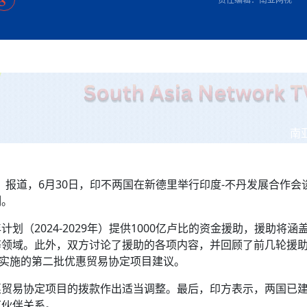
方向
大会开幕
侨胞健康
课程从“试试看”变为“抢着报”
第16届“汉语桥”世界中学生中文比
卷·双脉合流：技艺
者信心
号
投资孟加拉国以帮助它到 2041 年成为发达国家
志愿者：亚运赛场的
尼泊尔赫塔乌达举行大型集会
成锡忠
泊尔赛区比赛在加德满都举行
珍
孟加拉国表示，缅甸必须为罗兴亚人的遣返建立信
中国民族音乐会走进尼泊尔 金钟之星民乐团带来
第十七届“汉语桥” 第四届“汉语秀”
尼泊尔18名大学
耗
《中尼一家亲》微短剧主创首聚 共绘 “一带一路”
南亚网视特别推荐 | 中工国际董事
曲大赛巴西赛区收官：唤起家国
协会第五届“比亚迪杯”篮球比
活动引朝野反思 坚守一中原
“归乡”！今日叩关洛阳，丝路雄
视频：中国援尼医疗队蓝毗尼义诊：
—中国科学家林占熺的“绿色
任和安全
浓郁的中国文化体验(实况3）
赛落幕
款助力相送
友好新篇
沙特阿拉伯与孟加拉国签署合作协议，成立联合商
民网专访
东京奥运会跳高冠
低空经济“起飞”保驾护航
《一周新
一）
道
暖流
“汉语桥”线上团组项目在尼泊尔开始
长篇历史小说《雪
业委员会
会前的奥运会”
2起灾害 致3死21伤 蛇咬、山
卷·双脉合流：技艺
《Jerry on Top》在尼泊尔开拍，父子档首同台引
尼泊尔上马相迪A水电站成功应对今
观众俱
五四”精神主题座谈会在首尔举
确定：朱杨柱、张志远、黎家盈
泊尔沙阿政府激进施政引争议
响到现代文明通道 穿越千年
制造全球新坐标
中国援尼医疗队蓝毗尼义诊：跨国界
巧艺
期待
在一个变暖的世界里，孟加拉国的服装业能“不受
验
议并存
践
气候影响”吗？
视频
甜苹果》加德满都热演 以色
组图：谷地繁花绽放，春意满盈
开放新格局
中国网剧正走向“无时差”触达海外观众
多国使馆携侨界举行清明祭扫活
短视频
亿级产业“管理双翼”就位
南
群体冲突致1死9伤 局势持续
第三届中尼
管控
华侨刘巧儿评剧社”
显香港国际金融中心竞争力
2026新
国抗议 尼泊尔多家医院暂停
》报道，6月30日，印不两国在新德里举行印度-不丹发展合作会
视频
制。
直播
（2024-2029年）提供1000亿卢比的资金援助，援助将涵
等领域。此外，双方讨论了援助的各项内容，并回顾了前几轮援
间实施的第二批优惠贸易协定项目建议。
惠贸易协定项目的拨款作出适当调整。最后，印方表示，两国已
范伙伴关系。