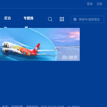
登录
注册
尼泊
专题推
简体中/选择语言
馆发布安全防
复盘：尼印关系转折如何间接影
综合
印度“蟑螂运动”升级：万名学生无视禁令游行 警方
尼泊尔头条
视频| 中国驻尼泊尔使馆举办招待会 隆重庆祝中
首届中尼媒体峰会
尼泊尔加德满都加强控烟措施 保障公众健康和无
“首届中尼媒体峰会”系列报道六：
尔
荐
境局势
催泪瓦斯驱散致180人受伤
国人民解放军建军99周年
烟消费环境
助农致富
国文化中心成
军西班牙队颁奖
泊尔
华为尼泊尔公司举办2026 科技前沿：媒体对话 助
综合新闻
视频| 南亚网视航拍加德满都：蓝花楹怒放的城市
2023年中尼投资与经贸论
尼泊尔拉利特普尔市 客车撞上高架桥致1死19伤
中尼投资与经贸论坛举办：总理普
的第二故乡
力尼泊尔数字化转型
坛
吉祥灯揭幕
主席班达里
香”约：一座城与一枚香包双向
美国男子涉嫌非法越境进入尼泊尔 在印尼边境被
视频| “锦绣天府·安逸四川”文旅交流座谈会在尼泊
尼泊尔油罐车为避让野鹿侧翻起火 消防一小时成
“首届中尼媒体峰会”系列报道四：凝
赋能ICT发
家亲》摄制组志愿者演员招聘启
奇谈
巴基斯坦卡拉奇购物中心发生重大火灾 已致至少
旅游头条
晓谈天下丨美国人类学者马立安：深圳精神就是
世界第12高峰布洛阿特峰突发雪崩 知名登山家普
奖项出炉！罗德里斩获金球奖 西
捕
尔加德满都成功举办
视频| 加德满都东出口大升级! 苏雅尔维纳亚克至
功控制火势
尼泊尔医学教育委员会领导层空缺致入学考试停滞
进中尼友好
1人死亡
“闯”
中尼友谊龙舟赛
尔萨带队团队失联
国文化中心成
荣誉
尼泊尔巴克塔普尔 新年迎来旅游高峰
杜利凯尔六车道高速加速建设中
约6万考生面临不确定性
尔
路”合作与创
域天妃：尺尊公主传奇》 第七
游眼
孟加拉前总理卡莉达·齐亚因病情“非常危急”入院治
徒步旅行
走进蓝毗尼：探寻佛陀诞生地的和平与宁静
尼泊尔春季徒步热升温 官方呼吁加强环保与安全
雪域，两度西行赴拉萨
印度下调汽油、柴油及航空煤油出口关税 新税率6
视频|湖北十堰绿松石文化展西安举办：一石牵秦
尼泊尔本财年发力稳就业 计划创造十万岗位 重拳
“首届中尼媒体峰会”系列报道五：尼
四川航空
传承与文明共生 第九章 金顶凝
疗
成都大运会
意识
费发布启事（面
正式实施“世代禁烟令”
开普省安全部队与巴塔恐怖分子冲突升级，造成民
南亚网络电视丨特朗普称如果选举人团投票给拜
高院裁决倒逼产业转型 奇特旺大象骑游存废引争
默默无闻”到全球竞争者
月1日起生效
尼泊尔经济运行简报，金融承压与发展调整并行
楚 青绿赴长安
视频| 朱红漫天：尼泊尔新年最“红”的节日
整治海外务工诈骗
尼泊尔外交部首办“知识论坛” 推动学术研究与外交
带一路”
院选举答记者
赛尼泊尔赛区预
原创
斯里兰卡监狱爆发帮派大乱斗 已致25死百余人受
上榜酒店
尼泊尔迎来正宗中国味：福盛中餐厅盛大开业
加德满都旅馆：泰美尔区的传奇与地标
众大规模逃离家园
登，他将离开白宫
视频| 千年雨神巡游：尼泊尔拉托·马钦德拉纳特
议 伦理保护与地方民生两难博弈
展览在尼泊尔
决策深度融合
行：故土羁绊与青年外流困境交
伤 军方紧急入驻维稳
杭州亚运会
纪实
孟加拉国土豆供过于求，价格跌破每公斤20塔卡
节的信仰与狂欢
木斯塘——从外国人的目的地，到如今尼泊尔人的
“致命一击”有多快
最长寿奥运冠军离世
印度多地遭遇极端热浪 新德里气温突破45°C
斯瓦米倡议设立瑜伽部 尼泊尔部长调侃“让腐败分
视频| 英国知名美妆品牌 The Body Shop 在帕坦
视频| 曾经打碟的手 如今签署逮捕令：苏丹·古隆
尼泊尔绝食护士抗议进入第五天 卫生部长回应并
“首届中尼媒体峰会“系列报道三：共
孔院” 短视
国记者看大运：通过体育赛事见
客厅
马尔代夫旅游业势头强劲：入境游客突破180万 中
吃喝玩乐
南亚网视《SATV新闻会客厅》专访喜马拉雅航空
加德满都迎来夜生活新地标：XO俱乐部树立全新
域天妃：尺尊公主传奇》 第七
南亚网视衷心祝愿尼泊尔人民以及全球尼泊尔朋友
旅游热土​
加德满都泰米尔雅乐轩酒店荣获环境管理认证
：趣味竞技燃
巴基斯坦削减LNG进口：取消21船合同并寻求卡
南亚网络电视丨亚洲最穷的国家不丹-拿10元人民
尼泊尔马南县：雪山、圣湖与古寺交织的高原秘境
子去冥想”
Labim Mall 正式开业
的逆袭传奇
承诺继续谈判
尼泊尔警方破获非法国际电话转接案 四人涉嫌网
演绎中尼感人故事
国仍是最大客源国
总裁周恩永：云端架虹桥 翼展新丝路
第二届中尼媒体峰会专题
标杆
安艺青、陈俐
传承与文明共生 第八章 塔基藏
斯里兰卡百年最强飓风致茶园成“荒地” 工人生计受
们德赛节快乐！
纪实
塔尔供气调整
孟加拉辍学率上升令人担忧
币，在不丹能干什么
南亚网视SATV｜探访加德满都文殊菩萨修行地勋
春天吞噬了冬
伤留在“记忆阁楼”
络博彩被捕
文明互鉴 首部直译尼泊尔文版
南京造！
影星维杰“逆袭”登顶！印度一邦政坛迎来大洗牌
尼泊尔肿瘤医
运在欢庆与惜别中落幕
肃环县
不丹举办2025全球和平祈祷节
图说尼泊尔
南亚网视 SATV | 甘肃环县3 3米大锅烹煮66只
山体滑坡地区搜救行动正在进行中
重挫
部（猴庙）感悟朝圣之旅
来尼泊尔徒步为什么购买保险至关重要？
探索奢华：加德满都附近的顶级度假村
尼泊尔持续暴雨致全境交通瘫痪 多条国道关闭 数
尼正式首发
尼泊尔比拉德讷格尔一实习医生坠楼身亡
从雪域高原到尼泊尔：第三届“石榴籽杯”草原足球
【视频】尼泊尔新政府成立以来，都做了些什么？
尼泊尔乡域冲突引舆论乱象 多家媒体社交账号传
“首届中尼媒体峰会”系列报道二：
羊，你想不想来一口？
尼泊尔中国新年系列庆祝
赛（尼泊尔赛
带来激情与欢乐
印度洋稳定成为马澳第二次高级官员会谈首要议题​
南亚网视《SATV新闻会客厅》专访中国著名导演
Alev Kebab Sultanate 尼泊尔第一家土耳其中东
​释迦牟尼佛诞辰2569周年：千年智慧的当代回响
化中尼文旅合
访尼泊尔
巴基斯坦旁遮普省遭严重雾霾侵袭，多城空气质量
安徽凌家滩文化图片展在孟加拉国开幕
南亚网络电视丨为何中丹边境通婚普遍？看了不丹
百游客被困
吃太多烤红薯（不是因为容易
邀请赛6月20日山南启幕，跨国球队共逐绿茵
播煽动性内容遭整治
网传涉宗教国策协议引争议 尼泊尔官方紧急辟
结硕果
华诞
尼泊尔节日
南亚网视丨百年华诞：草原上升起不落的太阳（关
话动
一个无需择日的吉日：走进尼泊尔的Akshaya
谢飞先生
风味餐厅
风自山谷北--中国甘肃摄影家尼泊尔摄影展览
 加都大学苏
域天妃：尺尊公主传奇》 第七
斯里兰卡飓风死亡人数超过200人
达危险水平
姑娘真实生活，难怪想嫁到中国！
南亚网视SATV丨尼泊尔博达纳大佛塔
探索喜马拉雅山：尼泊尔徒步指南系列 - 系列 I
瓦尔纳巴斯博物馆酒店（Varnabas Museum
外开放
一届亚运会”闭幕，未来，何以
不丹帕罗嘎查乡向日葵产量占全国一半 农户盼增
谣：未签署任何正式协定
利宁，中国水电十一工程局上马相迪电站运维项
Tritiya
"抵尼 加都
南亚网视 SATV | 环州故城！环县
传承与文明共生 第七章 寺壁藏
尔乒乓球选手：中国队太强，想
马尔代夫实施“世代烟草禁令” 教育部长称开创全球
视频 | 中华人民共和国成立75周年庆祝活动在多
hotel）今天开业
州参加亚运会
孟加拉国登革热感染病例超1.5万 死亡58人
大型榨油设备
11次登顶珠峰刷新女性纪录！“山地女王”拉克巴·
中国
旅游故事
目）
外国青年“看中国” 巴西圣保罗大学教授-向世界展
第三届中尼媒体峰会
尼泊尔登顶传奇明玛·夏尔巴：从登山者到行业引
赛在加德满都隆
先例
南亚网视 SATV | 加德满都市展开河道垃圾清理活
加德满都“中国美食城”盛大开业 带来地道中餐与超
最美尼泊尔风景图
斯里兰卡铁路系统迎变革：内阁决议招聘女性担任
国举办
—医疗队护航
飞航线
夏巴兹总理将派遣巴基斯坦青年赴沙特参与“2030
南亚网络电视丨印军闯下弥天大祸！机枪扫射联合
南亚网络电视丨中国版的“马尔代夫”，海水清澈风
夏尔巴：荣光背后是半生漂泊与坚韧重生
23名登山者成功登顶乔戈里峰
示不一样的中国
领者 珠峰登山经济重回本土掌控
【相约帕坦杜巴广场】卡蒂克舞节：尼泊尔最古老
动 改善河道生态环境
南亚网视 SATV | 秒懂！环州故城的“由来”
值体验
启中尼文化交流
司机、站长等核心岗位
愿景”项目
国车队，或永久失去入常资格
景如画，宛如画中世界
木斯塘圣塔玛尼酒店被评为“2024最佳新酒店”
破百，印度总理莫迪点赞
不丹赌博与线上诈骗问题严峻 政府加强打击但挑
体育
中尼龙舟赛
视频| 从城市漫步到乡村漫步：外国创作者在中国
喜马拉雅航空
中尼友谊龙舟赛新闻发布会：中国驻尼使馆王欣参
中尼航线迎新契机 喜马拉雅航空与
南亚网视丨百年华诞：少年（合唱，中国电建尼泊
的文化舞蹈盛典，延续三百年的信仰与艺术
诊：温情守护
域天妃：尺尊公主传奇》 第七
尔参赛队员武术比赛赢得喝彩
马尔代夫实施“世代禁烟令” 外国游客也需遵守
第 10 届纹身大会4 月 7 日-9 日在加德满都举行
视频：第16届“汉语桥”世界中学生中文比赛 一号
都
战仍存
来源： 环球时报
发布时间：2025-07-04 13:08
28964