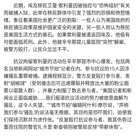
近期，埃及移民艾曼·索利曼因被指控与“恐怖组织”有关
而被捕入狱，此举在移民群体中引发了强烈的恐惧和愤怒情
绪，象征着美国社会更广泛的割裂：一些人认为美国政府的
移民镇压政策是维护国家安全的关键，另一些人则认为移民
是美国生活方式的基石。如果索利曼被遣返回埃及，他极有
可能面临死刑。此外，他被辛辛那提儿童医院“突然”解雇、
被警方殴打，让民众忿忿不平。
抗议拘留索利曼的活动在辛辛那提市中心爆发，包括两
名当地新闻网站“城市节拍”记者在内、参与抗议的15人因涉
嫌骚乱重罪被捕。逮捕视频显示，警方反复殴打参与者、发
射“胡椒球”（受到撞击后可迅速爆裂并释放出大量的粉尘烟
雾以驱散人群），并暴力制服了数名参与者。“美国记者和新
闻业正面临威胁……我们报道抗议活动的努力被故意曲解为
骚乱，这令人失望。”“城市节拍”编辑阿什利·摩尔说，“声称
我们参与‘骚乱’的说法毫无根据，其目的是恐吓我们，迫使我
们保持沉默并为虎作伥。”反复殴打抗议参与者、致其伤势过
重而住院的警官扎卡里·斯泰顿则被警局安排“带薪休假”。