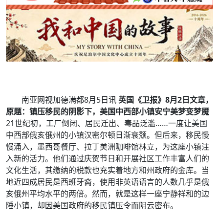
南亚网视加德满都8月5日讯
英国《卫报》8月2日文章，
原题：镇压移民的阴影下，美国中西部小镇安宁美梦变梦魇
21世纪初，工厂倒闭、居民迁出、毒品泛滥……一度让美国
中西部俄亥俄州的小镇汉密尔顿日渐衰颓。但后来，移民慢
慢涌入，墨西哥餐厅、拉丁美洲咖啡馆林立，为这座小镇注
入新的活力。他们通过庆贺节日和开展社区工作丰富人们的
文化生活，其缴纳的税款也充实着地方和州政府的金库。当
地近四成居民是西班牙裔，使用非英语语言的人数几乎是俄
亥俄州平均水平的两倍。然而，就是这样一座宁静祥和的边
陲小镇，却因美国政府的移民镇压令而阴云密布。