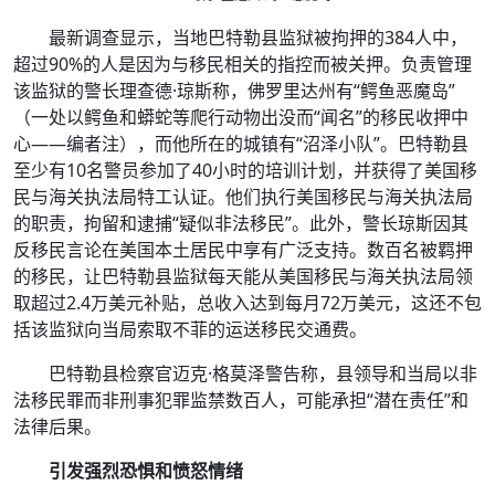
最新调查显示，当地巴特勒县监狱被拘押的384人中，
超过90%的人是因为与移民相关的指控而被关押。负责管理
该监狱的警长理查德·琼斯称，佛罗里达州有“鳄鱼恶魔岛”
（一处以鳄鱼和蟒蛇等爬行动物出没而“闻名”的移民收押中
心——编者注），而他所在的城镇有“沼泽小队”。巴特勒县
至少有10名警员参加了40小时的培训计划，并获得了美国移
民与海关执法局特工认证。他们执行美国移民与海关执法局
的职责，拘留和逮捕“疑似非法移民”。此外，警长琼斯因其
反移民言论在美国本土居民中享有广泛支持。数百名被羁押
的移民，让巴特勒县监狱每天能从美国移民与海关执法局领
取超过2.4万美元补贴，总收入达到每月72万美元，这还不包
括该监狱向当局索取不菲的运送移民交通费。
巴特勒县检察官迈克·格莫泽警告称，县领导和当局以非
法移民罪而非刑事犯罪监禁数百人，可能承担“潜在责任”和
法律后果。
引发强烈恐惧和愤怒情绪