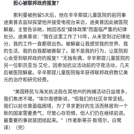
担心被联邦政府报复？
索利曼被拘留5天后，他在辛辛那提儿童医院的前同事
迪奥普去监狱探望他并接受电视台采访，迪奥普因此被医院
解雇。主管告诉她，她因违反“媒体政策”而面临严重的纪律
处分。迪奥普说：“我在这里工作了10年，从未受到过纪律处
分，我的工作一直都很出色。被解雇让我感觉我的世界、我
的生活、我的自我都被撕裂了。是不是我的行为，让医院担
心会受到联邦政府的报复？”无独有偶，辛辛那提儿童医院的
另一位职员亚当·艾伦，因参加抗议活动前的守夜活动，几天
后被医院解雇。辛辛那提儿童医院每年获得联邦政府数亿美
元的治疗和研究经费。
“美国移民与海关执法局在其他州的拘捕活动日益增多，
我们焦虑不堪。”埃尔南德斯说，“但我们的社区非常坚韧。
我们以前也曾面临困境，为了寻求更好的生活而移居到一个
新的国家需要勇气，尽管心存恐惧，但人们仍在继续前进。
最重要的事就是团结起来。”（作者斯蒂芬·斯塔尔，白鹭
译）（完）