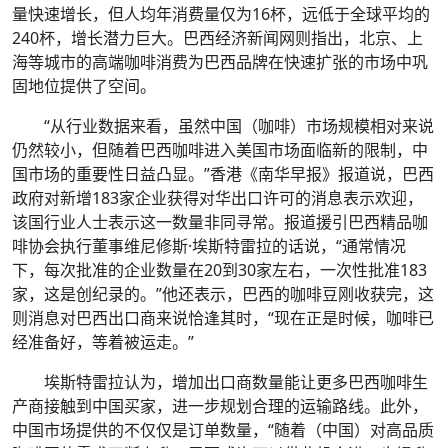
量快速增长，但人均年消费量仅为16杯，远低于全球平均的
240杯，增长潜力巨大。巴西经济新闻网则指出，北京、上
海等城市的高端咖啡消费为巴西品牌在快速扩张的市场中巩
固地位提供了空间。
“从行业数据来看，虽然中国（咖啡）市场规模相对来说
仍然较小，但随着巴西咖啡进入美国市场面临新的限制，中
国市场的重要性日益凸显。”香港《南华早报》报道说，巴西
政府对新增183家企业获得对华出口许可的消息表示欢迎，
该国行业人士表示这一数量非同寻常。报道援引巴西精品咖
啡协会执行董事维尼修斯·埃斯特雷拉的话说，“通常情况
下，每次批准的企业数量在20到30家左右，一次性批准183
家，这是创纪录的。”他还表示，巴西的咖啡豆刚收获完，这
则消息对巴西出口商来说恰逢其时，“现在正是时候，咖啡已
经准备好，等着被运走。”
埃斯特雷拉认为，增加出口商数量能让更多巴西咖啡生
产商接触到中国买家，进一步规划合理的运输路线。此外，
中国市场提供的不仅仅是订单数量，“随着（中国）对高品质