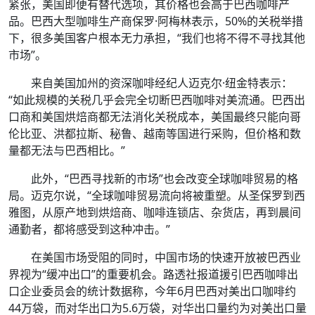
紧张，美国即便有替代选项，其价格也会高于巴西咖啡产
品。巴西大型咖啡生产商保罗·阿梅林表示，50%的关税举措
下，很多美国客户根本无力承担，“我们也将不得不寻找其他
市场”。
来自美国加州的资深咖啡经纪人迈克尔·纽金特表示：
“如此规模的关税几乎会完全切断巴西咖啡对美流通。巴西出
口商和美国烘焙商都无法消化关税成本，美国最终只能向哥
伦比亚、洪都拉斯、秘鲁、越南等国进行采购，但价格和数
量都无法与巴西相比。”
此外，“巴西寻找新的市场”也会改变全球咖啡贸易的格
局。迈克尔说，“全球咖啡贸易流向将被重塑。从圣保罗到西
雅图，从原产地到烘焙商、咖啡连锁店、杂货店，再到晨间
通勤者，都将感受到这种冲击。”
在美国市场受阻的同时，中国市场的快速开放被巴西业
界视为“缓冲出口”的重要机会。路透社报道援引巴西咖啡出
口企业委员会的统计数据称，今年6月巴西对美出口咖啡约
44万袋，而对华出口为5.6万袋，对华出口量约为对美出口量