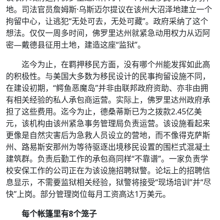
地。司法官员詹姆斯·乌斯迈尔提议在该州大沼泽地建立一个
拘留中心，让逃犯“无处可去，无处可藏”。政府采纳了这个
想法。仅仅一周多时间，佛罗里达州就紧急动用权力从迈阿
密—戴德县征用土地，建造这座“监狱”。
迄今为止，在羁押移民方面，没有哪个州能发挥如此高
的积极性。与美国大多数为移民设计的民事拘留设施不同，
在建设初期，“鳄鱼恶魔岛”并非由联邦政府资助、亦非由拥
有相关经验的私人承包商运营。实际上，佛罗里达州政府承
担了这些费用。迄今为止，德桑蒂斯已为之拨款2.45亿美
元，该机构由该州紧急事务管理局负责运营。该设施看起来
更像是自然灾害后为急救人员设立的营地，而不像得克萨斯
州、路易斯安那州为等待驱逐出境移民设置的围栏式混凝土
建筑群。负责后勤工作的承包商同样“不靠谱”。一家负责学
校安保工作的公司正在为该设施招聘狱警。论坛上的招聘信
息显示，不需要监狱相关经验，狱警将接受“现场培训”并“尽
快”上岗。部分管理岗位每月工资高达1万美元。
每个帐篷里有8个笼子