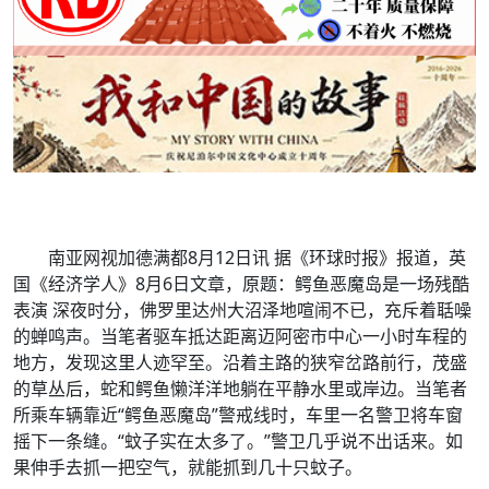
南亚网视加德满都8月12日讯 据《环球时报》报道，英
国《经济学人》8月6日文章，原题：鳄鱼恶魔岛是一场残酷
表演 深夜时分，佛罗里达州大沼泽地喧闹不已，充斥着聒噪
的蝉鸣声。当笔者驱车抵达距离迈阿密市中心一小时车程的
地方，发现这里人迹罕至。沿着主路的狭窄岔路前行，茂盛
的草丛后，蛇和鳄鱼懒洋洋地躺在平静水里或岸边。当笔者
所乘车辆靠近“鳄鱼恶魔岛”警戒线时，车里一名警卫将车窗
摇下一条缝。“蚊子实在太多了。”警卫几乎说不出话来。如
果伸手去抓一把空气，就能抓到几十只蚊子。