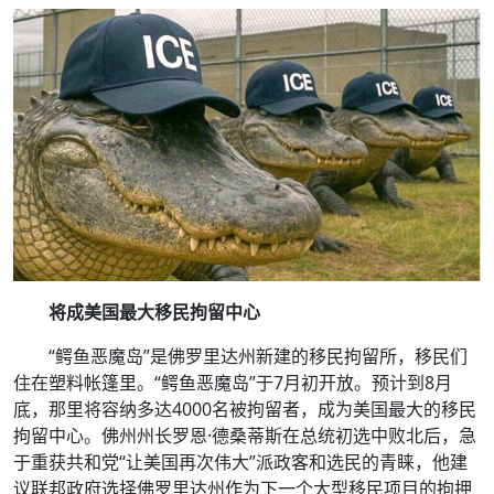
将成美国最大移民拘留中心
“鳄鱼恶魔岛”是佛罗里达州新建的移民拘留所，移民们
住在塑料帐篷里。“鳄鱼恶魔岛”于7月初开放。预计到8月
底，那里将容纳多达4000名被拘留者，成为美国最大的移民
拘留中心。佛州州长罗恩·德桑蒂斯在总统初选中败北后，急
于重获共和党“让美国再次伟大”派政客和选民的青睐，他建
议联邦政府选择佛罗里达州作为下一个大型移民项目的拘押