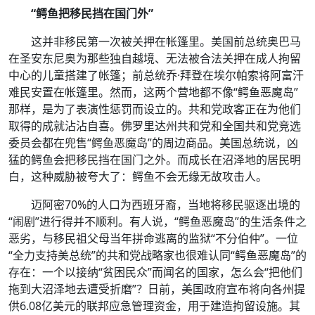
“鳄鱼把移民挡在国门外”
这并非移民第一次被关押在帐篷里。美国前总统奥巴马
在圣安东尼奥为那些独自越境、无法被合法关押在成人拘留
中心的儿童搭建了帐篷；前总统乔·拜登在埃尔帕索将阿富汗
难民安置在帐篷里。然而，这两个营地都不像“鳄鱼恶魔岛”
那样，是为了表演性惩罚而设立的。共和党政客正在为他们
取得的成就沾沾自喜。佛罗里达州共和党和全国共和党竞选
委员会都在兜售“鳄鱼恶魔岛”的周边商品。美国总统说，凶
猛的鳄鱼会把移民挡在国门之外。而成长在沼泽地的居民明
白，这种威胁被夸大了：鳄鱼不会无缘无故攻击人。
迈阿密70%的人口为西班牙裔，当地将移民驱逐出境的
“闹剧”进行得并不顺利。有人说，“鳄鱼恶魔岛”的生活条件之
恶劣，与移民祖父母当年拼命逃离的监狱“不分伯仲”。一位
“全力支持美总统”的共和党战略家也很难认同“鳄鱼恶魔岛”的
存在：一个以接纳“贫困民众”而闻名的国家，怎么会“把他们
拖到大沼泽地去遭受折磨”？日前，美国政府宣布将向各州提
供6.08亿美元的联邦应急管理资金，用于建造拘留设施。其