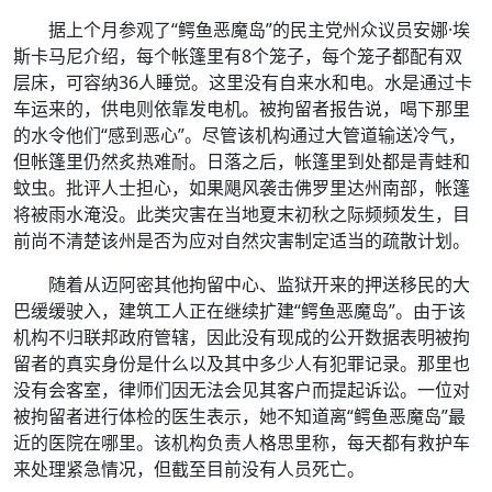
据上个月参观了“鳄鱼恶魔岛”的民主党州众议员安娜·埃
斯卡马尼介绍，每个帐篷里有8个笼子，每个笼子都配有双
层床，可容纳36人睡觉。这里没有自来水和电。水是通过卡
车运来的，供电则依靠发电机。被拘留者报告说，喝下那里
的水令他们“感到恶心”。尽管该机构通过大管道输送冷气，
但帐篷里仍然炙热难耐。日落之后，帐篷里到处都是青蛙和
蚊虫。批评人士担心，如果飓风袭击佛罗里达州南部，帐篷
将被雨水淹没。此类灾害在当地夏末初秋之际频频发生，目
前尚不清楚该州是否为应对自然灾害制定适当的疏散计划。
随着从迈阿密其他拘留中心、监狱开来的押送移民的大
巴缓缓驶入，建筑工人正在继续扩建“鳄鱼恶魔岛”。由于该
机构不归联邦政府管辖，因此没有现成的公开数据表明被拘
留者的真实身份是什么以及其中多少人有犯罪记录。那里也
没有会客室，律师们因无法会见其客户而提起诉讼。一位对
被拘留者进行体检的医生表示，她不知道离“鳄鱼恶魔岛”最
近的医院在哪里。该机构负责人格思里称，每天都有救护车
来处理紧急情况，但截至目前没有人员死亡。