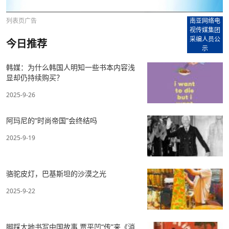
列表页广告
南亚网络电
视传媒集团
采编人员公
今日推荐
示
韩媒：为什么韩国人明知一些书本内容浅
显却仍持续购买？
2025-9-26
阿玛尼的“时尚帝国”会终结吗
2025-9-19
骆驼皮灯，巴基斯坦的沙漠之光
2025-9-22
脚踩大地书写中国故事 贾平凹“传”来《消