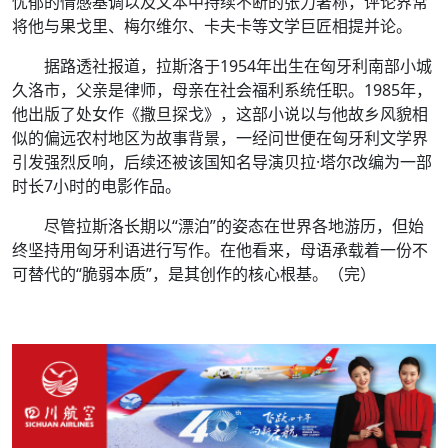
忧郁的情感基调以及文本中持续不断的张力著称，评论界常
将他与果戈里、梅尔维尔、卡夫卡等文学巨匠相提并论。
据路透社报道，拉斯洛于1954年出生在匈牙利南部小城
久洛市，父亲是律师，母亲在社会福利系统任职。1985年，
他出版了处女作《撒旦探戈》，这部小说以与他故乡风貌相
似的偏远农村地区为故事背景，一经问世便在匈牙利文学界
引发强烈反响，后续还被该国知名导演贝拉·塔尔改编为一部
时长7小时的电影作品。
尽管拉斯洛长期以“漂泊”的姿态在世界各地游历，但始
终坚持用匈牙利语进行写作。在他看来，母语承载着一份不
可替代的“脆弱本质”，是其创作的核心根基。（完）