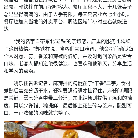
出餐，郭铁柱在前厅招呼客人。餐厅面积不大，十几张桌子
总是坐得满满的，由于人手有限，每天只营业六七个小时。
餐厅也加入当地的外卖平台，周边区域半小时左右就能送
达。
“我的名字自带东北‘老铁’的亲切感，店里的服务也延续
了这份热情。”郭铁柱说，食客们众口难调，他会提前确认每
个人对葱、蒜、香菜和辣椒的偏好，并及时询问菜品是否合
口味。老客人都知道他很健谈，也喜欢和他聊天，分享生活
和学习的点滴。
姚乐佳告诉记者，麻辣拌的精髓在于“干香”二字。食材
煮熟后需充分沥干水，酱料要调得稠才挂得住。麻酱的调配
是关键，需七分香中带三分涩，东北辣椒则提供了温和的辣
度。再以少许醋、糖提鲜，最后撒上花生碎与芝麻，酸甜可
口、干香浓郁的风味就完整了。