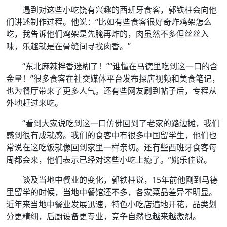
遇到对这些小吃饶有兴趣的西班牙食客，郭铁柱会向他
们讲述制作过程。他说：“比如有些食客很好奇炸鸡架怎么
吃，我告诉他们鸡架是先腌再炸的，肉虽然不多但丝丝入
味，乐趣就是在骨缝间寻找肉香。”
“东北麻辣拌香迷糊了！”“谁懂在马德里吃到这一口的含
金量！”很多食客在社交媒体平台发布探店视频和美食笔记，
也为餐厅带来了更多人气。还有些网友刷到帖子后，专程从
外地赶过来吃。
“看到大家说吃到这一口仿佛回到了老家的路边摊，我们
感到很有成就感。我们的食客中有很多中国留学生，他们也
常说在这吃饭就像回到家里一样亲切。还有些西班牙食客每
周都会来，他们表示已经对这些小吃上瘾了。”姚乐佳说。
谈及当地中餐业的变化，郭铁柱说，15年前他刚到马德
里留学的时候，当地中餐馆还不多，各家菜品差异不明显。
近年来当地中餐业发展迅速，特色小吃店遍地开花，品类划
分更精细，后厨设备更专业，竞争自然也越来越激烈。