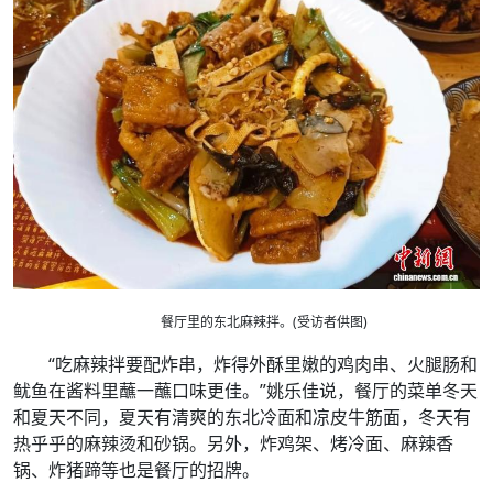
餐厅里的东北麻辣拌。(受访者供图)
“吃麻辣拌要配炸串，炸得外酥里嫩的鸡肉串、火腿肠和
鱿鱼在酱料里蘸一蘸口味更佳。”姚乐佳说，餐厅的菜单冬天
和夏天不同，夏天有清爽的东北冷面和凉皮牛筋面，冬天有
热乎乎的麻辣烫和砂锅。另外，炸鸡架、烤冷面、麻辣香
锅、炸猪蹄等也是餐厅的招牌。