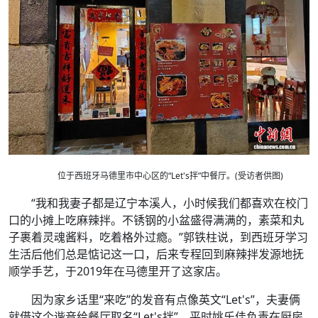
位于西班牙马德里市中心区的“Let's拌”中餐厅。(受访者供图)
“我和我妻子都是辽宁本溪人，小时候我们都喜欢在校门
口的小摊上吃麻辣拌。不锈钢的小盆盛得满满的，素菜和丸
子裹着灵魂酱料，吃着格外过瘾。”郭铁柱说，到西班牙学习
生活后他们总是惦记这一口，后来专程回到麻辣拌发源地抚
顺学手艺，于2019年在马德里开了这家店。
因为家乡话里“来吃”的发音有点像英文“Let's”，夫妻俩
就借这个谐音给餐厅取名“Let's拌”。平时姚乐佳负责在厨房