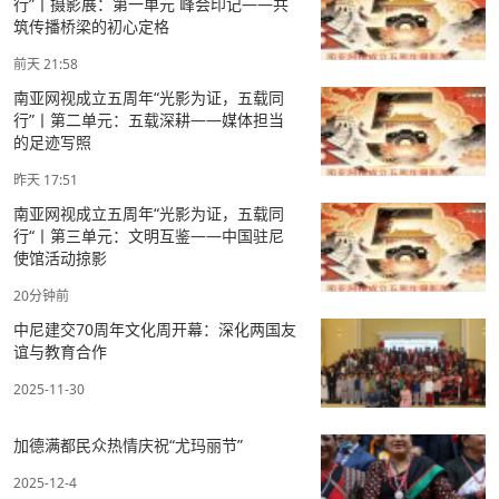
⾏”丨摄影展：第⼀单元 峰会印记——共
筑传播桥梁的初⼼定格
前天 21:58
南亚⽹视成⽴五周年“光影为证，五载同
⾏”丨第⼆单元：五载深耕——媒体担当
的⾜迹写照
昨天 17:51
南亚⽹视成⽴五周年“光影为证，五载同
⾏“丨第三单元：⽂明互鉴——中国驻尼
使馆活动掠影
20分钟前
中尼建交70周年文化周开幕：深化两国友
谊与教育合作
2025-11-30
加德满都民众热情庆祝“尤玛丽节”
2025-12-4