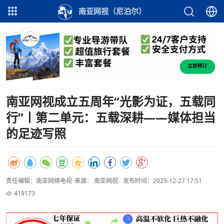
南亚网视（尼泊尔）
南亚⽹视成⽴五周年“光影为证，五载同
⾏”丨第⼆单元：五载深耕——媒体担当
的⾜迹写照
责任编辑：南亚网络电视
来源： 南亚网视
发布时间：2025-12-27 17:51
419173