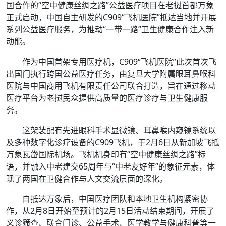
国合作的“空中健康丝绸之路”公益医疗项目在老挝首都万象
正式启动，中国自主研发的C909“飞机医院”抵达当地并开展
系列公益医疗服务，为推动“一带一路”卫生健康合作注入新
动能。
作为中国首架专用医疗机，C909“飞机医院”此次首次飞
出国门执行跨国公益医疗任务，由复旦大学附属眼耳鼻喉科
医院与中国商用飞机有限责任公司联合打造，旨在通过移动
医疗平台为老挝民众提供高质量的医疗诊疗与卫生健康服
务。
这架装配有先进眼科手术显微镜、耳鼻喉内窥镜系统以
及多种数字化诊疗设备的C909飞机，于2月6日从新加坡飞抵
万象瓦岱国际机场。飞机机身印有“空中健康丝绸之路”标
语，并融入中老建交65周年与“中老友好年”的象征元素，体
现了两国在卫健合作与人文交流层面的深化。
自抵达万象后，中国医疗团队和本地卫生机构紧密协
作，从2月8日开始至预计的2月15日活动结束期间，开展了
义诊筛查、联合门诊、公益手术、医学教学与健康科普等一