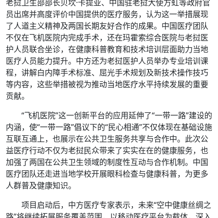
老挝卫生部部长贝坎·卡提亚、中国驻老挝大使方虹等政府官
员出席并高度评价中国提供的医疗服务，认为这一举措展现
了人道主义精神及两国长期友好合作的成果。中国医疗团队
不仅在飞机医院内完成手术，还在玛霍索综合医院与老挝医
护人员联合坐诊，在健康科普教育和技术培训层面助力当地
医疗人员能力提升。中方还为老挝医护人员举办专业培训课
程，讲解白内障手术标准、屈光手术规划及新技术操作技巧
等内容，这些举措被视为推动当地医疗水平持续发展的重要
贡献。
“飞机医院”这一创新平台的应用延伸了“一带一路”建设的
内涵，使“一带一路”倡议下的“民心相通”不仅体现在基础设施
互联互通上，也展示在公共卫生服务共享与合作中。此次公
益医疗行动不仅为老挝民众带来了实实在在的健康服务，也
加强了两国在公共卫生领域的制度性互动与合作机制。中国
医疗团队还走进当地学校开展眼科检查与健康科普，为更多
人群普及健康知识。
项目启动后，中方医疗专家表示，未来“空中健康丝绸之
路”将继续拓展服务覆盖范围，以移动医疗平台为载体，深入