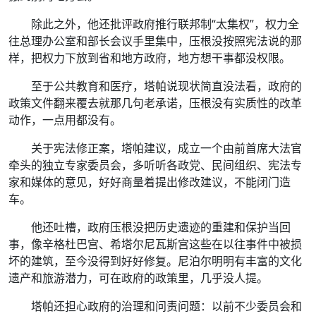
除此之外，他还批评政府推行联邦制“太集权”，权力全
往总理办公室和部长会议手里集中，压根没按照宪法说的那
样，把权力下放到省和地方政府，地方想干事都没权限。
至于公共教育和医疗，塔帕说现状简直没法看，政府的
政策文件翻来覆去就那几句老承诺，压根没有实质性的改革
动作，一点用都没有。
关于宪法修正案，塔帕建议，成立一个由前首席大法官
牵头的独立专家委员会，多听听各政党、民间组织、宪法专
家和媒体的意见，好好商量着提出修改建议，不能闭门造
车。
他还吐槽，政府压根没把历史遗迹的重建和保护当回
事，像辛格杜巴宫、希塔尔尼瓦斯宫这些在以往事件中被损
坏的建筑，至今没得到好好修复。尼泊尔明明有丰富的文化
遗产和旅游潜力，可在政府的政策里，几乎没人提。
塔帕还担心政府的治理和问责问题：以前不少委员会和