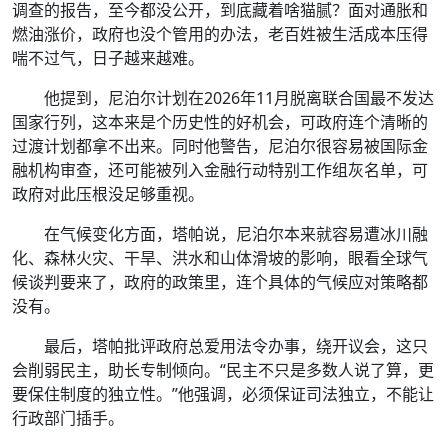
调查的报告，至今都没公开，到底藏着啥猫腻？面对通胀和
燃油涨价，政府也没个管用的办法，老百姓被生活成本压得
喘不过气，日子越来越难。
他提到，尼泊尔计划在2026年11月脱离联合国最不发达
国家行列，这本来是个历史性的好机会，可政府连个清晰的
过渡计划都拿不出来。同时他警告，尼泊尔很容易被国际金
融机构审查，还可能被列入金融行动特别工作组灰名单，可
政府对此压根没足够重视。
在气候变化方面，塔帕说，尼泊尔本来就容易遭冰川融
化、森林火灾、干旱、洪水和山体滑坡的影响，眼看全球气
候谈判要来了，政府的政策里，连个具体的气候应对策略都
没有。
最后，塔帕批评政府总爱用法令办事，绕开议会，这只
会削弱民主，助长专制倾向。“民主不只是多数人说了算，更
要保住制度的独立性。”他强调，必须保证司法独立，不能让
行政部门插手。