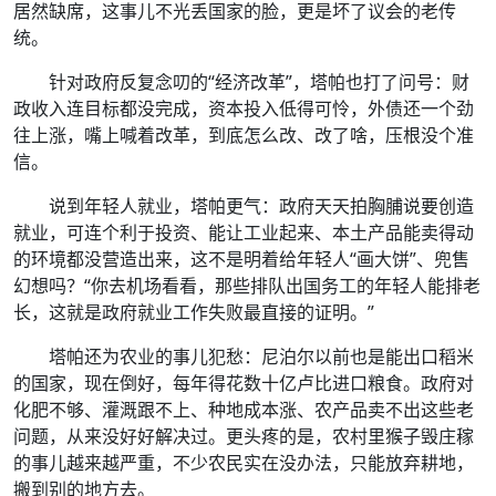
居然缺席，这事儿不光丢国家的脸，更是坏了议会的老传
统。
针对政府反复念叨的“经济改革”，塔帕也打了问号：财
政收入连目标都没完成，资本投入低得可怜，外债还一个劲
往上涨，嘴上喊着改革，到底怎么改、改了啥，压根没个准
信。
说到年轻人就业，塔帕更气：政府天天拍胸脯说要创造
就业，可连个利于投资、能让工业起来、本土产品能卖得动
的环境都没营造出来，这不是明着给年轻人“画大饼”、兜售
幻想吗？“你去机场看看，那些排队出国务工的年轻人能排老
长，这就是政府就业工作失败最直接的证明。”
塔帕还为农业的事儿犯愁：尼泊尔以前也是能出口稻米
的国家，现在倒好，每年得花数十亿卢比进口粮食。政府对
化肥不够、灌溉跟不上、种地成本涨、农产品卖不出这些老
问题，从来没好好解决过。更头疼的是，农村里猴子毁庄稼
的事儿越来越严重，不少农民实在没办法，只能放弃耕地，
搬到别的地方去。