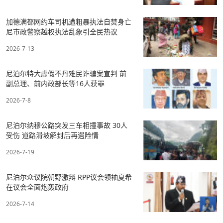
加德满都网约车司机遭粗暴执法自焚身亡
尼市政警察越权执法乱象引全民热议
2026-7-13
尼泊尔特大虚假不丹难民诈骗案宣判 前
副总理、前内政部长等16人获罪
2026-7-8
尼泊尔纳穆公路突发三车相撞事故 30人
受伤 道路滑坡解封后再遇险情
2026-7-19
尼泊尔众议院朝野激辩 RPP议会领袖夏希
在议会全面炮轰政府
2026-7-14