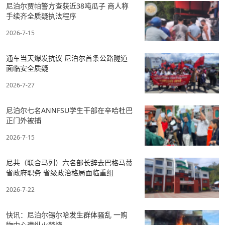
尼泊尔贾帕警方查获近38吨瓜子 商人称
手续齐全质疑执法程序
2026-7-15
通车当天爆发抗议 尼泊尔首条公路隧道
面临安全质疑
2026-7-27
尼泊尔七名ANNFSU学生干部在辛哈杜巴
正门外被捕
2026-7-15
尼共（联合马列）六名部长辞去巴格马蒂
省政府职务 省级政治格局面临重组
2026-7-22
快讯：尼泊尔锡尔哈发生群体骚乱 一购
物中心遭纵火焚烧