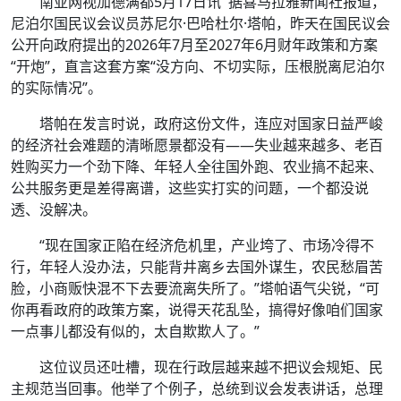
南亚网视加德满都5月17日讯 据喜马拉雅新闻社报道，
尼泊尔国民议会议员苏尼尔·巴哈杜尔·塔帕，昨天在国民议会
公开向政府提出的2026年7月至2027年6月财年政策和方案
“开炮”，直言这套方案“没方向、不切实际，压根脱离尼泊尔
的实际情况”。
塔帕在发言时说，政府这份文件，连应对国家日益严峻
的经济社会难题的清晰愿景都没有——失业越来越多、老百
姓购买力一个劲下降、年轻人全往国外跑、农业搞不起来、
公共服务更是差得离谱，这些实打实的问题，一个都没说
透、没解决。
“现在国家正陷在经济危机里，产业垮了、市场冷得不
行，年轻人没办法，只能背井离乡去国外谋生，农民愁眉苦
脸，小商贩快混不下去要流离失所了。”塔帕语气尖锐，“可
你再看政府的政策方案，说得天花乱坠，搞得好像咱们国家
一点事儿都没有似的，太自欺欺人了。”
这位议员还吐槽，现在行政层越来越不把议会规矩、民
主规范当回事。他举了个例子，总统到议会发表讲话，总理