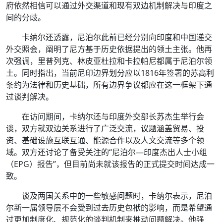
府依然相信可以通过外交渠道和现有双边机制解决与印度之
间的分歧。
卡纳尔还透露，尼泊尔此前已经分别向印度和中国递交
外交照会，阐明了尼方基于历史依据提出的领土主张。他再
次强调，里普列克、林皮亚杜拉和卡拉帕尼都属于尼泊尔领
土。同时指出，当前尼印边界划分应以1816年签署的苏高利
条约为法律和历史基础，所有边界争议都应在这一框架下通
过谈判解决。
在访问期间，卡纳尔还与印度外交部长苏杰生举行会
谈，双方就双边关系进行了广泛交流，议题涵盖贸易、投
资、基础设施互联互通、能源合作以及人文交流等多个领
域。双方还讨论了备受关注的“尼泊尔—印度杰出人士小组
（EPG）报告”，但目前尚未就该报告的正式提交时间达成一
致。
谈及两国关系中的一些敏感问题时，卡纳尔表示，尼泊
尔新一届领导层不会受到过去历史包袱的影响，而是希望通
过更加制度化、规范化的谈判机制来推动问题解决。他强