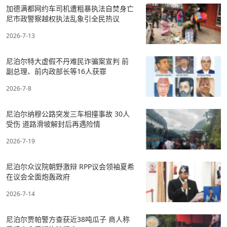
加德满都网约车司机遭粗暴执法自焚身亡
尼市政警察越权执法乱象引全民热议
2026-7-13
尼泊尔特大虚假不丹难民诈骗案宣判 前
副总理、前内政部长等16人获罪
2026-7-8
尼泊尔纳穆公路突发三车相撞事故 30人
受伤 道路滑坡解封后再遇险情
2026-7-19
尼泊尔众议院朝野激辩 RPP议会领袖夏希
在议会全面炮轰政府
2026-7-14
尼泊尔贾帕警方查获近38吨瓜子 商人称