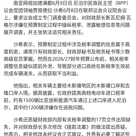
南亚网视加德满都6月9日讯 尼泊尔民族民主党（RPP）
议会党团领袖贾南德拉·沙希6月8日在联邦议会众议院会议
上，要求议会成立专门调查委员会，对财政部长斯瓦尼姆·瓦
格尔涉嫌在预算制定过程中操纵税率、泄露敏感信息等问题
展开调查，并主张依法追究相关责任。
沙希表示，预算制定过程中涉及税率调整的信息属于高
度机密，通常只有财政部长、财政部秘书及税务秘书等少数
高级官员掌握。然而在2026/27财年预算公布前，相关税率
调整信息疑似提前外泄，导致部分进口商抢在新税率生效前
完成车辆清关，从而获取不当利益。
他指出，相关车辆主要经木斯塘地区的木斯塘口岸和吉
隆口岸入境。据其披露，在政府提高高档电动车进口税率
前，约有1500辆比亚迪新能源汽车通过上述口岸进入尼泊
尔，其中约1200辆涉嫌存在逃税问题。
沙希还质疑财政部内部有关税率调整的17页文件出现缺
失，并对财政部长多次修改《拨款法案》的做法提出质疑。
他表示，相关修改未经议会正式审议，外界有必要了解这些