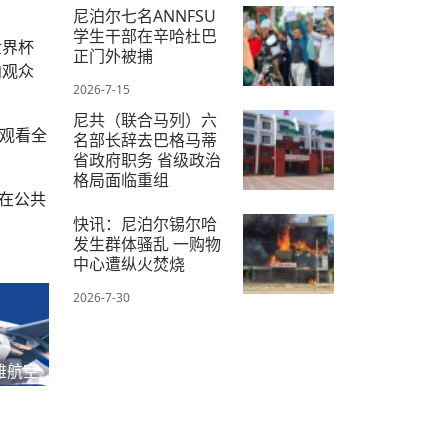
尼泊尔七名ANNFSU
学生干部在辛哈杜巴
世界杯
正门外被捕
向观众
2026-7-15
尼共（联合马列）六
需观看全
名部长辞去巴格马蒂
省政府职务 省级政治
格局面临重组
在公共
2026-7-22
快讯：尼泊尔锡尔哈
发生群体骚乱 一购物
中心遭纵火焚烧
2026-7-30
雅航空