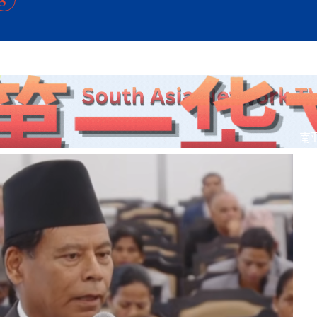
方向
大会开幕
侨胞健康
课程从“试试看”变为“抢着报”
第16届“汉语桥”世界中学生中文比
卷·双脉合流：技艺
者信心
号
投资孟加拉国以帮助它到 2041 年成为发达国家
志愿者：亚运赛场的
尼泊尔赫塔乌达举行大型集会
成锡忠
泊尔赛区比赛在加德满都举行
珍
孟加拉国表示，缅甸必须为罗兴亚人的遣返建立信
中国民族音乐会走进尼泊尔 金钟之星民乐团带来
第十七届“汉语桥” 第四届“汉语秀”
尼泊尔18名大学
耗
《中尼一家亲》微短剧主创首聚 共绘 “一带一路”
南亚网视特别推荐 | 中工国际董事
曲大赛巴西赛区收官：唤起家国
协会第五届“比亚迪杯”篮球比
活动引朝野反思 坚守一中原
“归乡”！今日叩关洛阳，丝路雄
视频：中国援尼医疗队蓝毗尼义诊：
—中国科学家林占熺的“绿色
任和安全
浓郁的中国文化体验(实况3）
赛落幕
款助力相送
友好新篇
沙特阿拉伯与孟加拉国签署合作协议，成立联合商
民网专访
东京奥运会跳高冠
开放新格局
《一周新
一）
道
暖流
“汉语桥”线上团组项目在尼泊尔开始
长篇历史小说《雪
业委员会
会前的奥运会”
2起灾害 致3死21伤 蛇咬、山
卷·双脉合流：技艺
《Jerry on Top》在尼泊尔开拍，父子档首同台引
尼泊尔上马相迪A水电站成功应对今
观众俱
五四”精神主题座谈会在首尔举
确定：朱杨柱、张志远、黎家盈
泊尔沙阿政府激进施政引争议
响到现代文明通道 穿越千年
亿级产业“管理双翼”就位
中国援尼医疗队蓝毗尼义诊：跨国界
巧艺
期待
在一个变暖的世界里，孟加拉国的服装业能“不受
验
议并存
践
气候影响”吗？
视频
甜苹果》加德满都热演 以色
组图：谷地繁花绽放，春意满盈
显香港国际金融中心竞争力
中国网剧正走向“无时差”触达海外观众
多国使馆携侨界举行清明祭扫活
短视频
贬值，日本实体经济正为中东战
南
群体冲突致1死9伤 局势持续
第三届中尼
管控
华侨刘巧儿评剧社”
释放消费市场积极信号
2026新
国抗议 尼泊尔多家医院暂停
视频
直播