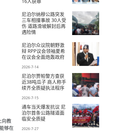
16人获罪
2026-7-8
尼泊尔纳穆公路突发
三车相撞事故 30人受
伤 道路滑坡解封后再
遇险情
2026-7-19
尼泊尔众议院朝野激
辩 RPP议会领袖夏希
在议会全面炮轰政府
2026-7-14
尼泊尔贾帕警方查获
近38吨瓜子 商人称手
续齐全质疑执法程序
2026-7-15
通车当天爆发抗议 尼
泊尔首条公路隧道面
临安全质疑
上向教
能够在
2026-7-27