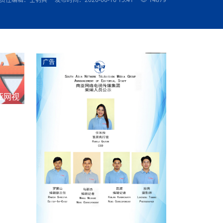
农村的发现
赞讲话（实况）
深化合作
尔代表处）
南亚网视SATV丨《米拉看中国》 第八集：广场舞
8000米之上：一位夏尔巴高山摄影师镜头中的人
赛海外预选赛尼
传承与文明共生 第六章 古道遗
南亚网视《SATV新闻会客厅》专访尼泊尔旅游局
南亚网视 SATV | 遇见环县
从教师到厨师：吉塔在加德满都推广缅甸味道
孟加拉国人被骗赴俄：合法移民沦为俄乌战场“消
选手
“无名英雄”
看世界
南亚网视 SATV |莫迪政府动作不断，对印控克什
中尼建交70周年
照片
(下)
与山
兄弟点红节：尼泊尔手足情深的神圣庆典
局长Mani Raj Lamichhane
尼泊尔赛区选拔
生今日出征大运会：在尼华侨捐
品”
马尔代夫杜拉杜环礁米德岛30吨制冰厂及50吨储
甘肃：探访祁连山——高台马营河大峡谷、小泉丹
长王博接受人
2025年米其林钥匙奖揭晓：不丹三家酒店获殊荣
米尔加强控制，或最终导致印度分裂
台湾乐手牵手大陆剧团 两岸戏腔共鸣
专访喜马拉雅航空总裁周恩永：云端
南亚网视丨百年华诞：绒花（侯艳琪大使）
跨国界的公益
冰设施正式启用
南亚网视 SATV | 环州故城之沙场风云
尼泊尔“疯狂蜂蜜” ：大自然馈赠的野生灵丹妙药
霞
中文志愿者服务博卡拉中尼友谊龙舟赛
军巴希姆：“亚运会就像是奥运
闻综述》
香港卫视南亚网视《一周新闻综述》2023第23期
中尼建交七十周年南亚网
新丝路
南亚网视丨《米拉看中国》第二集 走进中国 认识
从攀登世界之巅到组织巅峰探险：强·达瓦·夏尔巴
乌鸦节：崇敬阎罗使者的传统与象征意义
实施
域天妃：尺尊公主传奇》 第七
南亚网视《SATV新闻会客厅》专访尼泊尔国际电
不丹公务员人工智能技能缺口凸显 亟需开展针对
（总第039期）
视赴青海玉树系列活动报
南亚网视｜成锡忠看世界 俄乌战争会打多久？美
中国
尼泊尔中资企业协会举办第二届“华为杯”篮球赛
与“七峰探险”的传奇
南亚网视丨百年华诞：歌唱祖国（合唱，尼泊尔博
传承与文明共生 第五章 村落藏
影节入围中国影片《巴彦查干》导演复强先生
通讯：尼泊尔费瓦湖上的龙舟赛
年最大洪峰考
性培训
乐部
CCTV-4央视海外观众俱乐部向全球华侨华人拜年
道专题
前高官已经定性，美国想实现三个战略目标
（实况3）
喜马拉雅航空开通拉萨——博克拉航
卡拉华侨人华人协会）
的公益暖流
提哈尔节（灯节）：灯火辉煌与手足情深的节日
了！
香港卫视南亚网视《一周新闻综述》2023第22期
中丝路”再添通道
南亚网视丨《米拉看中国》笫三集：浓情中国 趣
普通市民写给“巴特巴特尼”董事长明·巴杜·古隆的
广告
赛出国际友谊 中国四川龙舟队包揽首届“中尼友谊
直播
俄乌軍事冲突
南亚网视SATV丨基辅多地爆炸：激
（总第038期）
南亚网视｜成锡忠看世界 我的联合国维和行动经
味人生
尼泊尔中资企业协会举办第二届“华为杯”篮球赛
信：您必将再次崛起，而且更加强大
南亚网视丨百年华诞：亲爱的中国我爱你（佳境，
龙舟赛”全部冠军
CCTV-4尼泊尔加德满都观众俱乐部祝全球华侨华
历-经历冲突和政变，确保中国维和人员安全
（实况2）
尼泊尔总理专机出访中国，喜马拉
尼泊尔华侨华人协会推荐）
展示
《欢迎来加德满都过大年》参赛视频 探索秘境尼
成锡忠看世界
南亚网视｜成锡忠看世界 我亲历的
人新年快乐、龙年大吉！
俄乌軍事冲突专题/南亚网视国际丨
香港卫视南亚网视《一周新闻综述》2023第21期
南亚网视丨《米拉看中国》 第四集：大美中国 山
辛哈杜巴宫的故事：从烈焰到重生
中国四川龙舟队包揽首届“中尼友谊龙舟赛”双冠
泊尔
事件一：孟加拉前总统被军人暗杀
署：过去10天超150万乌克兰难民
（总第037期）
亚网视
南亚网视｜成锡忠看世界 佩洛西行程未包含台
河娇娆（上）
尼泊尔中资企业协会举办第二届“华为杯”篮球赛
喜马拉雅航空荣获国际IOSA认证
媒体峰会
第三届中尼媒体峰会：新中国成立75周年恭贺视
走访慰问在尼联谊企业
南亚网视SATV丨“走访在尼联谊企业
CCTV-4主持人2024新年祝词
湾，两大细节显示，她内心并未彻底放弃访台
（实况1）
频
锟铧农业在尼打造中国式高科技示
《欢迎来加德满都过大年》参赛视频 欢迎到加德
南亚网视｜成锡忠看世界 从安倍晋
俄媒：俄军已掌控乌制空权 俄乌代
香港卫视南亚网视《一周新闻综述》2023第20期
春恭贺片
同庆新岁·共享未来——2026新年祝福视频合辑
2022北京冬奥会
好消息！由南亚网视拍摄制作的尼
满都过春节宣传片
看暗杀工具的演变，枪支最流行却
地
（总第036期）
2024年央视春晚宣传片
南亚网视｜成锡忠看世界 佩洛西今晚抵台？美航
贺北京冬奥视频被中国外交部采用
第三届中尼媒体峰会：我爱你中国
南亚网视SATV丨“走访在尼联谊企业
母快速向台海集结，解放军得用实际行动反制
直播
丝合酒店宝石湖宾馆
南亚网视 SATV | 侯艳琪大使出席
尼泊尔华侨华人协会新年恭贺视频
哥拿巴迪砖业有限公司销售量创新
视频：加德满都大学孔子学院举办龙年春节庆祝活
南亚网视｜成锡忠看世界 斯里兰卡
停火撤军问题暂未谈拢，俄乌一致
香港卫视南亚网视《一周新闻综述》2023第19期
《2023中央广播电视总台春节联欢晚会》01（央
国援尼医疗队颁发感谢状仪式
尼泊尔滑雪健儿备战2022北京冬奥
动
第三届中尼媒体峰会：尼泊尔学生合唱“我爱你中
打算继续向中印寻求信贷支持，中
（总第035期）
视授权南亚网视直播）
回放
【直播回放-10】CEAN“比亚迪杯”篮球赛闭幕式
中共百年华诞
专家：中国共产党百年历程中与侨
国”
尼泊尔中国文化中心新年恭贺视频
南亚网视SATV丨“走访在尼联谊企业
俄媒：俄军已掌控乌制空权 俄乌代
南亚网视 SATV | 中国作家雪漠尼
第十三批援尼医疗队 传承中国医疗精
尼泊尔滑雪健儿备战2022北京冬奥
《欢迎来加德满都过大年》短视频参赛作品展播
南亚网视｜成锡忠看世界 巴基斯坦
地
小说精选》新书发布暨座谈交流会
医疗骨干
001号
第三届中尼媒体峰会：祖国颂——庆祝新中国成立
尼泊尔加德满都大学孔子学院新年恭贺视频
频发，如何破局？中方应助巴方提
【直播回放-11】CEAN“比亚迪杯”篮球赛闭幕式
中国共产党百年华诞的世界期待
75周年
闪光时间｜冬奥燃起冰雪热
“狮”书共舞，未来可期——尼文版
南亚网视SATV丨“走访在尼联谊企业
新希望尼泊尔农业经济有限公司新年恭贺视频
南亚网视｜成锡忠看世界 俄乌冲突
【直播回放-7】CEAN“比亚迪杯”篮球赛 冠亚军决
南亚网络电视丨尼泊尔华侨华人协
选》在尼泊尔捐赠活动
深耕尼泊尔市场为尼民众致富带来“新
第三届中尼媒体峰会：歌曲《天佑中华》
国一邻邦濒临崩溃，幕后推手浮出
北京2022年冬奥会和冬残奥会安全
赛（安徽开源队VS中国电建队）
共产党建党100周年王冰洁独唱《
次会议召集加强场馆安保团队建设
南亚网视 SATV |丝合酒店宝石湖
南亚网视SATV丨“走访在尼联谊企业
交通安全隐患