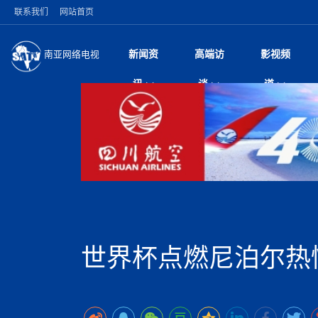
联系我们
网站首页
新闻资
高端访
影视频
南亚网络电视
今日头条
名人访谈
深耕中尼友谊 西藏
微电
“
讯
谈
道
缔结引领边境合作
风
国际新闻
全球人物
美方暂缓对伊军事打
电视
从
议即可取消开战计
局
突发：西藏林芝市墨
视
中国新闻
创业故事
（长江十年行）金
电影
车
10千米
神与长江文化交融
巫
印度马哈拉施特拉邦
日
中
经济新闻
凡人故事
消费火爆出口疲软 
纪录
她
律
尼泊尔国民议会审议
中
困境亟待破局
好评中国丨向实向
扎
拟提高至10万美元
美国促成加沙历史性
环球观察
尼泊尔取消国际藏学
宣传
始
除武装 以色列将逐
专
中
中国政策
尼电动新车市占率全
时政微观察丨以侨
深
苹果公司首次暗示新版
中
一带一路
2026“一带一路”年
微直
地近八成市场
倒
中
为额外算力买单
国际足联：对阿根
“稳”等
巴基斯坦西南部煤矿
为展开调查
持刀闯馆案进入公诉
中
南亚网评
南亚网评｜多重考验
微短
PPA审批持续停滞 
查整改
尼
尼泊尔共产党（联合
泊
世界杯点燃尼泊尔热
共识推进善治
东西问｜强晓云：“
水电投资承压
被俘尼泊尔青年讲述
推
半数合格党员尚未
日本熊本突发强震致
丝路故事
世界从中国两会探
影视资
高质量合作的“黄金
也不愿归国
面停运
青海海南州兴海县接连
南亚网评：邻国外交
尼泊尔政府推出“真
县7个乡镇设施受损
专
图说南亚
2026年尼泊尔世
源在于国家能力赤
接单啦！“世界超市”
75年沧桑蝶变，西
一位百万卢比得主
美军称已完成最新
尔
情合影
意义？
全球华人
全国侨务工作会议在
执政百日舆情多发 
阿富汗尼姆鲁兹“丝
尼泊尔总理巴伦德拉
尼泊尔巴伦政府将分