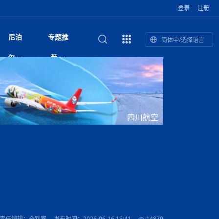
登录
注册
尼泊
专题推
简体中/选择语言
馆发布安全防
复盘：尼印关系转折如何间接影
综合
印度“蟑螂运动”升级：万名学生无视禁令游行 警方
尼泊尔头条
视频| 中国驻尼泊尔使馆举办招待会 隆重庆祝中
首届中尼媒体峰会
尼泊尔加德满都加强控烟措施 保障公众健康和无
“首届中尼媒体峰会”系列报道六：
尔
荐
境局势
催泪瓦斯驱散致180人受伤
国人民解放军建军99周年
烟消费环境
助农致富
国文化中心成
军西班牙队颁奖
泊尔
华为尼泊尔公司举办2026 科技前沿：媒体对话 助
综合新闻
视频| 南亚网视航拍加德满都：蓝花楹怒放的城市
2023年中尼投资与经贸论
尼泊尔拉利特普尔市 客车撞上高架桥致1死19伤
中尼投资与经贸论坛举办：总理普
的第二故乡
力尼泊尔数字化转型
坛
吉祥灯揭幕
主席班达里
香”约：一座城与一枚香包双向
美国男子涉嫌非法越境进入尼泊尔 在印尼边境被
视频| “锦绣天府·安逸四川”文旅交流座谈会在尼泊
尼泊尔油罐车为避让野鹿侧翻起火 消防一小时成
“首届中尼媒体峰会”系列报道四：凝
赋能ICT发
家亲》摄制组志愿者演员招聘启
奇谈
巴基斯坦卡拉奇购物中心发生重大火灾 已致至少
旅游头条
晓谈天下丨美国人类学者马立安：深圳精神就是
世界第12高峰布洛阿特峰突发雪崩 知名登山家普
奖项出炉！罗德里斩获金球奖 西
捕
尔加德满都成功举办
视频| 加德满都东出口大升级! 苏雅尔维纳亚克至
功控制火势
尼泊尔医学教育委员会领导层空缺致入学考试停滞
进中尼友好
1人死亡
“闯”
中尼友谊龙舟赛
尔萨带队团队失联
国文化中心成
荣誉
尼泊尔巴克塔普尔 新年迎来旅游高峰
杜利凯尔六车道高速加速建设中
约6万考生面临不确定性
尔
路”合作与创
域天妃：尺尊公主传奇》 第七
游眼
孟加拉前总理卡莉达·齐亚因病情“非常危急”入院治
徒步旅行
走进蓝毗尼：探寻佛陀诞生地的和平与宁静
尼泊尔春季徒步热升温 官方呼吁加强环保与安全
雪域，两度西行赴拉萨
印度下调汽油、柴油及航空煤油出口关税 新税率6
视频|湖北十堰绿松石文化展西安举办：一石牵秦
尼泊尔本财年发力稳就业 计划创造十万岗位 重拳
“首届中尼媒体峰会”系列报道五：尼
四川航空
传承与文明共生 第九章 金顶凝
疗
成都大运会
意识
费发布启事（面
正式实施“世代禁烟令”
开普省安全部队与巴塔恐怖分子冲突升级，造成民
南亚网络电视丨特朗普称如果选举人团投票给拜
高院裁决倒逼产业转型 奇特旺大象骑游存废引争
默默无闻”到全球竞争者
月1日起生效
尼泊尔经济运行简报，金融承压与发展调整并行
楚 青绿赴长安
视频| 朱红漫天：尼泊尔新年最“红”的节日
整治海外务工诈骗
尼泊尔外交部首办“知识论坛” 推动学术研究与外交
带一路”
院选举答记者
赛尼泊尔赛区预
原创
斯里兰卡监狱爆发帮派大乱斗 已致25死百余人受
上榜酒店
尼泊尔迎来正宗中国味：福盛中餐厅盛大开业
加德满都旅馆：泰美尔区的传奇与地标
众大规模逃离家园
登，他将离开白宫
视频| 千年雨神巡游：尼泊尔拉托·马钦德拉纳特
议 伦理保护与地方民生两难博弈
展览在尼泊尔
决策深度融合
行：故土羁绊与青年外流困境交
伤 军方紧急入驻维稳
杭州亚运会
纪实
孟加拉国土豆供过于求，价格跌破每公斤20塔卡
节的信仰与狂欢
木斯塘——从外国人的目的地，到如今尼泊尔人的
“致命一击”有多快
最长寿奥运冠军离世
印度多地遭遇极端热浪 新德里气温突破45°C
斯瓦米倡议设立瑜伽部 尼泊尔部长调侃“让腐败分
视频| 英国知名美妆品牌 The Body Shop 在帕坦
视频| 曾经打碟的手 如今签署逮捕令：苏丹·古隆
尼泊尔绝食护士抗议进入第五天 卫生部长回应并
“首届中尼媒体峰会“系列报道三：共
孔院” 短视
国记者看大运：通过体育赛事见
客厅
马尔代夫旅游业势头强劲：入境游客突破180万 中
吃喝玩乐
南亚网视《SATV新闻会客厅》专访喜马拉雅航空
加德满都迎来夜生活新地标：XO俱乐部树立全新
域天妃：尺尊公主传奇》 第七
南亚网视衷心祝愿尼泊尔人民以及全球尼泊尔朋友
旅游热土​
加德满都泰米尔雅乐轩酒店荣获环境管理认证
：趣味竞技燃
巴基斯坦削减LNG进口：取消21船合同并寻求卡
南亚网络电视丨亚洲最穷的国家不丹-拿10元人民
尼泊尔马南县：雪山、圣湖与古寺交织的高原秘境
子去冥想”
Labim Mall 正式开业
的逆袭传奇
承诺继续谈判
尼泊尔警方破获非法国际电话转接案 四人涉嫌网
演绎中尼感人故事
国仍是最大客源国
总裁周恩永：云端架虹桥 翼展新丝路
第二届中尼媒体峰会专题
标杆
安艺青、陈俐
传承与文明共生 第八章 塔基藏
斯里兰卡百年最强飓风致茶园成“荒地” 工人生计受
们德赛节快乐！
纪实
塔尔供气调整
孟加拉辍学率上升令人担忧
币，在不丹能干什么
南亚网视SATV｜探访加德满都文殊菩萨修行地勋
春天吞噬了冬
伤留在“记忆阁楼”
络博彩被捕
文明互鉴 首部直译尼泊尔文版
南京造！
影星维杰“逆袭”登顶！印度一邦政坛迎来大洗牌
尼泊尔肿瘤医
运在欢庆与惜别中落幕
肃环县
不丹举办2025全球和平祈祷节
图说尼泊尔
南亚网视 SATV | 甘肃环县3 3米大锅烹煮66只
山体滑坡地区搜救行动正在进行中
重挫
部（猴庙）感悟朝圣之旅
来尼泊尔徒步为什么购买保险至关重要？
探索奢华：加德满都附近的顶级度假村
尼泊尔持续暴雨致全境交通瘫痪 多条国道关闭 数
尼正式首发
尼泊尔比拉德讷格尔一实习医生坠楼身亡
从雪域高原到尼泊尔：第三届“石榴籽杯”草原足球
【视频】尼泊尔新政府成立以来，都做了些什么？
尼泊尔乡域冲突引舆论乱象 多家媒体社交账号传
“首届中尼媒体峰会”系列报道二：
羊，你想不想来一口？
尼泊尔中国新年系列庆祝
赛（尼泊尔赛
带来激情与欢乐
印度洋稳定成为马澳第二次高级官员会谈首要议题​
南亚网视《SATV新闻会客厅》专访中国著名导演
Alev Kebab Sultanate 尼泊尔第一家土耳其中东
​释迦牟尼佛诞辰2569周年：千年智慧的当代回响
化中尼文旅合
访尼泊尔
巴基斯坦旁遮普省遭严重雾霾侵袭，多城空气质量
安徽凌家滩文化图片展在孟加拉国开幕
南亚网络电视丨为何中丹边境通婚普遍？看了不丹
百游客被困
吃太多烤红薯（不是因为容易
邀请赛6月20日山南启幕，跨国球队共逐绿茵
播煽动性内容遭整治
网传涉宗教国策协议引争议 尼泊尔官方紧急辟
结硕果
华诞
尼泊尔节日
南亚网视丨百年华诞：草原上升起不落的太阳（关
话动
一个无需择日的吉日：走进尼泊尔的Akshaya
谢飞先生
风味餐厅
风自山谷北--中国甘肃摄影家尼泊尔摄影展览
 加都大学苏
域天妃：尺尊公主传奇》 第七
斯里兰卡飓风死亡人数超过200人
达危险水平
姑娘真实生活，难怪想嫁到中国！
南亚网视SATV丨尼泊尔博达纳大佛塔
探索喜马拉雅山：尼泊尔徒步指南系列 - 系列 I
瓦尔纳巴斯博物馆酒店（Varnabas Museum
外开放
一届亚运会”闭幕，未来，何以
不丹帕罗嘎查乡向日葵产量占全国一半 农户盼增
谣：未签署任何正式协定
利宁，中国水电十一工程局上马相迪电站运维项
Tritiya
"抵尼 加都
南亚网视 SATV | 环州故城！环县
传承与文明共生 第七章 寺壁藏
尔乒乓球选手：中国队太强，想
马尔代夫实施“世代烟草禁令” 教育部长称开创全球
视频 | 中华人民共和国成立75周年庆祝活动在多
hotel）今天开业
州参加亚运会
孟加拉国登革热感染病例超1.5万 死亡58人
大型榨油设备
11次登顶珠峰刷新女性纪录！“山地女王”拉克巴·
中国
旅游故事
目）
外国青年“看中国” 巴西圣保罗大学教授-向世界展
第三届中尼媒体峰会
尼泊尔登顶传奇明玛·夏尔巴：从登山者到行业引
赛在加德满都隆
先例
南亚网视 SATV | 加德满都市展开河道垃圾清理活
加德满都“中国美食城”盛大开业 带来地道中餐与超
最美尼泊尔风景图
斯里兰卡铁路系统迎变革：内阁决议招聘女性担任
国举办
—医疗队护航
飞航线
夏巴兹总理将派遣巴基斯坦青年赴沙特参与“2030
南亚网络电视丨印军闯下弥天大祸！机枪扫射联合
南亚网络电视丨中国版的“马尔代夫”，海水清澈风
夏尔巴：荣光背后是半生漂泊与坚韧重生
23名登山者成功登顶乔戈里峰
示不一样的中国
领者 珠峰登山经济重回本土掌控
【相约帕坦杜巴广场】卡蒂克舞节：尼泊尔最古老
动 改善河道生态环境
南亚网视 SATV | 秒懂！环州故城的“由来”
值体验
启中尼文化交流
司机、站长等核心岗位
愿景”项目
国车队，或永久失去入常资格
景如画，宛如画中世界
木斯塘圣塔玛尼酒店被评为“2024最佳新酒店”
破百，印度总理莫迪点赞
不丹赌博与线上诈骗问题严峻 政府加强打击但挑
体育
中尼龙舟赛
视频| 从城市漫步到乡村漫步：外国创作者在中国
喜马拉雅航空
中尼友谊龙舟赛新闻发布会：中国驻尼使馆王欣参
中尼航线迎新契机 喜马拉雅航空与
南亚网视丨百年华诞：少年（合唱，中国电建尼泊
的文化舞蹈盛典，延续三百年的信仰与艺术
诊：温情守护
域天妃：尺尊公主传奇》 第七
尔参赛队员武术比赛赢得喝彩
马尔代夫实施“世代禁烟令” 外国游客也需遵守
第 10 届纹身大会4 月 7 日-9 日在加德满都举行
视频：第16届“汉语桥”世界中学生中文比赛 一号
都
战仍存
责任编辑：仝钊宾
发布时间：2026-06-16 15:41
14879