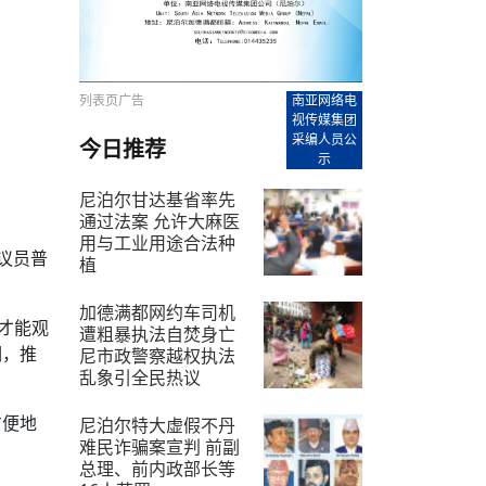
【直播回放-8】CEAN“比亚迪杯”篮球赛 冠亚军决
南亚网络电视丨尼泊尔华侨华人协
走访红狮希望 恰逢企业为员工生日
赛（安徽开源队VS中国电建队）
共产党建党100周年大合唱《我爱
尼泊尔丝合酒店宝石湖宾馆今日开
【直播回放-9】CEAN“比亚迪杯”篮球赛闭幕式
尼泊尔中资企业协会、华侨华人协
泊尔报纸发表建党百年专版
列表页广告
南亚网络电
视传媒集团
采编人员公
今日推荐
示
尼泊尔甘达基省率先
通过法案 允许大麻医
用与工业用途合法种
议员普
植
2026-7-10
加德满都网约车司机
才能观
遭粗暴执法自焚身亡
调，推
尼市政警察越权执法
乱象引全民热议
2026-7-13
方便地
尼泊尔特大虚假不丹
难民诈骗案宣判 前副
总理、前内政部长等