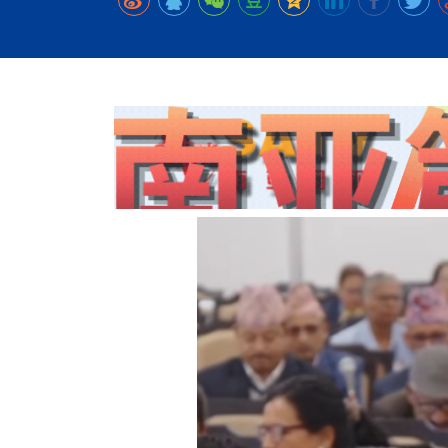
时代侨务工作指明
2026世界人工智能
政、坚守法治善治
域交通与经济
中文日益受各国重视 
会议 着力提振投资
放平衡外交积极信
社会新闻
化解局部紧张局势 
呼吁社会和谐团结
“水立方杯”中文歌
南亚网视丨中资企业
南亚网评丨纵容分裂
天山驼队3000公里
一株菌草跨越山海—
财经·三里河
平陆运河重塑广西
共鸣 展现文化认同
赛精彩摄影集锦（
则才是尼国长久正
关上演古今对话
丝路”实践
尼泊尔24小时连发4
体滑坡为主要灾害
在韩留学人员传承“
神舟二十三号乘组
新政百日观察：尼
丝绸之路：从驼铃再
低空安全司亮相 万
办
高效变革与程序争
的连接与当下的实
尼泊尔互动儿童剧《
加德满都春日盛景
港交所上市热潮彰
彩启迪多元视角
华夏英烈永铭心: 
动 缅怀海外烈士
能源危机叠加日元
尼泊尔孙萨里县爆发
火埋单
紧张 当地延长宵禁
泰国清迈成立“华人
“肯德基指数”回暖
医护人员遇袭引发全
非紧急医疗服务