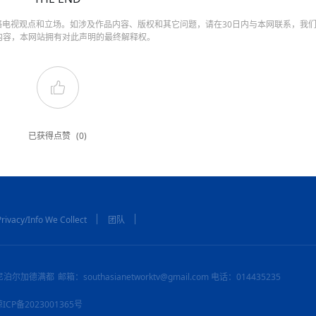
电视观点和立场。如涉及作品内容、版权和其它问题，请在30日内与本网联系，我
内容，本网站拥有对此声明的最终解释权。
已获得点赞
(0)
rivacy/Info We Collect
团队
尼泊尔加德满都
邮箱：southasianetworktv@gmail.com 电话：014435235
：琼ICP备2023001365号