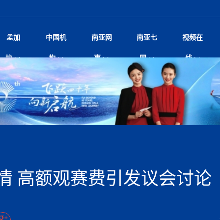
孟加
中国机
南亚网
南亚七
视频在
阿里代表团访尼圆满收官 友城
影
中国电影节”在尼泊尔首都加德满都正式开幕 《大
孟加拉头条
微电影《一缕阳光》
中国驻尼使馆
孟加拉国东南部暴雨引发洪灾滑坡 44人遇难超百
文化﹒艺术
尼泊尔雨季将至灾害风险攀升 中使
印度新闻
喜马拉雅地缘博弈
视频
拉
构
事
国
线
开启发展新篇
杀》导演兼编剧张琪接受南亚网视专访
万人受困 救援受阻
疫重要提醒
响1962年中印边
击 特朗普：美伊尽快达成协
剧
“拆改”到“经营”：中国城市更新如何在存量中破
华侨华人
22集电视剧《山海情》尼语版 第二十二集
中国文化中心
芒果促进中孟贸易关系
娱乐﹒体育
“我和中国的故事——庆祝尼泊尔中
尼泊尔新闻
特朗普为世界杯冠
新尼
深汕微电影《新生活》
划
？
立十周年”征文系列之一：中国是我
脱县发生4.6级地震 震源深度
频丨探秘富贵车业掌舵人巫兴贵的非凡之路
孟加拉国暴发数十年来最严重麻疹疫情 死亡儿童
张茂明大使拜会尼泊尔联邦院新任副
甘肃庆阳二十一载“
沙水拍云崖暖：云南推动长征精
院
轮载初心 实干赴征程——探秘富贵车业掌舵人
旅游文化
中资企业协会
乔治亚·马洛尼抱怨孟加拉国出售劳工签证
生活﹒健康
华为深耕尼泊尔二十余年：以人才培养
巴基斯坦新闻
南亚网视《中尼一
开心
22集电视剧《山海情》尼语版 第二十一集
超过500人
孟加拉国智库学者访华团一行访问南亚研究所
奔赴
2026世界杯各大
微电影《东方梦》
共生
兴贵的非凡之路
展，共筑数字未来
事
2
一建筑倒塌 已致9人死亡
本搅局南海，日学者警告：日本正图谋南下将菲
“我和中国的故事——庆祝尼泊尔中
班牙包揽三大重磅
尼建交70周年系列报道十三丨南亚网视专访尼
张茂明大使拜会尼泊尔内政部长阿亚
尼泊尔数字经济陷入单向发展
片
的柜台 她的世界
娱乐体育
纪录片丨喜马拉雅情缘系列之北大的奥妮卡
华侨华人协会
巴基斯坦世界最佳保龄球阵容：阿夫里迪
本网原创
香港职业生涯协会访尼：聚焦“一带一
孟加拉国新闻
长篇历史小说《雪
新旅
宾打造成桥头堡
“如果我没有戒酒，我就不可能成为一名作家”
立十周年”征文
航空乘客权利法案 空难赔偿
友好论坛主席高亮先生
22集电视剧《山海情》尼语版 第二十集
孟加拉国宣布2月举行议会选举 为去年政治动荡后
“中国正在帮助孟加拉国实现梦想”（共创繁荣发展
散记丨八载风雪归
微电影《少年突击队》
业故事
卷·双脉合流：技艺
新向优向绿，中国经济一路向前
根异国，仁心不改--专访尼泊尔华侨友好医院创
南亚网视“2026年新年恭贺视频”免
全球首个！马尔代夫
裁军协议 哈马斯同意全面解
首次全国投票
新时代）
中国动画产业，从“
外交部发言人就尼泊尔联邦议会众议
研究会研讨会 重申坚持一个
片
生活健康
定制专属纸巾，助力品牌形象升级｜A.B.C.paper
加大孔子学院
港媒：榴莲成为中国年轻消费者时尚选择
中国驻尼使馆
第25届“汉语桥”世界大学生中文比
斯里兰卡新闻
巧
本网
人夏琛琛
纪录片丨喜马拉雅情缘系列之博克拉的“中江表哥”
孟加拉国世界杯任务开始
向在尼中资机构及企业）
步撤军
访尼人权委员会委员比肯·K·达瓦迪莉莉·塔帕：
北京希望吸引更多孟加拉国游客来中国旅游
铭记历史守望和平｜“我的南京”主题
尼建交70周年系列报道十二丨南亚网视专访尼
22集电视剧《山海情》尼语版 第十九集
问
尼泊尔廓尔喀乡村
微电影《我们的答案》
尼泊尔定制服务
选赛圆满落幕
球第二 中国新能源车垄断当
尼泊尔蓝毗尼首届“国际和平节”活动
为桥，同心筑梦
度复盘国家治理危机：政策脱离民生 粗暴执法
中国文化中心隆重开幕
生死时速！毒蛇完成
Siri AI或将收费 重度用户需
文化教育协会会长哈利仕博士
孟加拉国调整进口政策，服装制造商预计出口额将
王炯会见孟加拉国北达卡市市长阿提库·伊斯拉姆
织
享年101岁，全球
度候选汉字发布 包括“睦”“联”
播
人物访谈
特大孔子学院
国家电投五凌电力控股的孟加拉国首个综合智慧能
成都大运会
特里布文大学孔子学院作品 荣获 “最・
马尔代夫新闻
（成都大运会）外
新闻会
达卡周六早上空气质量中等
长篇历史小说《雪
逼民众走向极端
国藏族创业者在尼泊尔的咖啡梦想
纪录片丨喜马拉雅情缘系列之尼泊尔“老广”杰克
穆斯塔菲兹在上一场比赛中创保龄球胜利纪录
中铁二局尼泊尔军方公路十标项目部
廷足协在世界杯上的违规违纪行
额外增加50亿美元
孟加拉旅游产业现状
22集电视剧《山海情》尼语版 第十八集
张茂明大使拜会尼泊尔外秘拉伊
源项目开工
频征集活动特等奖
证中国发展奇迹
爆炸致34名矿工死亡
尼泊尔锐达股份有限公司——合成轻钢树脂瓦
“汉语桥”尼泊尔赛区决赛圆满落幕，
卷·双脉合流：技艺
激情 篝火欢歌庆元旦
尼泊尔首届“中国新年”系列庆祝活动
阶段 外交部再次敦促日方彻
柏林中国文化中心举办诗歌诵读会《
英媒：不要把童年创
尼建交70周年系列报道十一丨南亚网视专访尼
奇葩的孟加拉：女性执政，性交易却合法化，工人
千年典籍赋能中尼
“苏超”冠军奖杯，
接踵而至 巴伦政府亟需凝聚
剧
视频新闻
20集微短剧《爱在加德满都》第2集
援尼医疗队
嫦娥六号暴雨中起飞，诠释嫦娥奔月之美！
杭州亚运会
中国援尼医疗队协调捐赠新车 助力
不丹新闻
境外媒体：杭州亚
中国甘
莎摘得桂冠
巧
尼泊尔281个水电项目遇阻 万亿
“Vinnata”品牌开启征程
泊尔新锐政坛女性高塔姆履职百日谈：大刀阔斧
纪录片丨喜马拉雅情缘系列之幸福的“中间人”
谢哈布丁当选孟加拉国新任总统
天》
马列）党员续期进展缓慢 逾
尔华人华侨协会 促统会 会长
孟加拉国登革热死亡病例升至283例，专家预警11
每天流汗又流血
卡拉姆·阿里90 岁高龄仍不戴眼镜看报纸
《佛国记》于蓝毗
情 高额观赛费引发议会讨论
院提升服务能力
中国—中亚精神”如何照亮区域
历史首次！孟加拉帕德玛大桥铁路连接线传来好消
第23届“汉语桥”世界大学生中文比
大运会给成都市民
俄乌战场经历 坦言宁愿返俄
穆萨货运双线开通！响应全球，携手开启新篇章
司法改革 深耕青年政治传承
南航与文旅机构共庆中国旅游日，深
青海省玉树藏族自治州商务考察团到
完成续期
多人受伤 列车脱轨、交通全
月后仍处高风险期
冬天，真不建议你
寻发展确定性
讯
图说孟加拉
续集热潮席卷尼泊尔影坛：是故事延续还是单纯逐
中国在尼企业
专访：世界贸易组织官员关注孟加拉国脱离最不发
拉萨⇌加德满都直飞航班每周一班
百年
时代”？
20集微短剧《爱在加德满都》第1集
息
南亚网视祝大家新年快乐：砥砺前行，再创辉煌！
区）决赛圆满落幕
第24届“汉语桥”尼泊尔赛区决赛收官
长篇历史小说《雪
孟加拉国第一座现代化大型污水处理厂竣工 中
作
发生5.7级、5.8级地震 全
纪录片丨喜马拉雅情缘系列之弄堂里的尼泊尔餐厅
12月28日孟加拉国首条轻轨正式开通
斯里兰卡中国文化中心图书馆正式对
胖）
潮评丨“史上最好的
利？
达国家平稳过渡
反复陷入僵局 尼泊尔困局根
援尼医疗队首批中医设备及"侨胞药箱
庆山夺冠
卷·双脉合流：技艺
成都大运会｜尼泊
实账单百万富翁计划” 每日诞生
南亚网视新闻会客厅片头
方：“一带一路”倡议造福伙伴国又一例证
 暂无人员伤亡
访丨塞中经贸合作迈向产业链深度融合——访塞
尼泊尔武术运动员今日启程赴中国湖
“心向远方”？
界小姐冠军出炉 新晋佳丽同台温
米拉看
字
义乌“焕新”开市
诊疗中心服务能力温情双升级
藏发展之路为何具有世界借鉴
孟加拉国的能源计划因燃料危机而面临天然气困境
视频：尼泊尔层峦叠嶂的朱加尔雪山
第22届“汉语桥”世界大学生中文比
巧
看大熊猫
一轮对伊朗的打击行动
维亚工商会主席查代日
绿茵驰骋展英姿 白衣守护践仁心—
赛前强化训练和交流学习
喜马拉雅航空开通拉萨-加德满都直
重举行
加大孔院举办“儒韵华彩”文化周 开
异域味蕾碰撞 瞬间穿越故乡——汉源餐厅
尼泊尔纪录片《从零到8848》亚特兰大首映 聚焦
“中国正在帮助孟加拉国实现梦想”
孟加拉国反对派不参加下届大选
中尼友谊足球赛
印度代表队奖牌数
京召开 习近平重要指示为新
娱乐
尼泊尔各界呼吁理性看待施
绸之路桥”完工 投入使用提升区
河北第16批援尼医疗队加德满都义
李尚福会见孟加拉国海军参谋长
视频 | 美丽的村庄“多拉乐加特”
新篇章
长篇历史小说《雪
成都大运会：尼泊
·沙阿主持召开资本市场高层
别会见中印两国驻尼大使 释
最短登顶路线与气候议题
喜马拉雅航空正式复航重庆=加德满