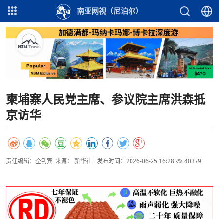
南亚网视（尼泊尔）
柬埔寨人民党主席、参议院主席洪森抵
京访华
责任编辑：仝钊宾
来源： 新华社
发布时间：2026-06-25 16:28
40379