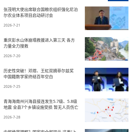
张茂明大使出席联合国粮农组织强化尼泊
尔农业体系项目启动研讨会
2026-7-21
重庆彭水山体崩塌救援进入第三天 各方
力量全力搜救
2026-7-20
历史性突破！邓煜、王虹双摘菲尔兹奖
中国籍数学家终结百年空白
2026-7-25
青海海南州兴海县接连发生5.7级、5.8级
地震 全县7个乡镇设施受损 暂无人员伤亡
2026-7-28
内部绝密押题？国家安全部提示 这类“上