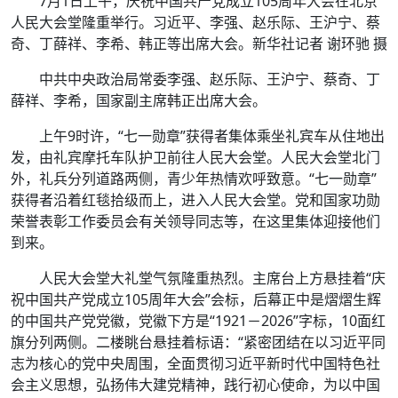
7月1日上午，庆祝中国共产党成立105周年大会在北京
人民大会堂隆重举行。习近平、李强、赵乐际、王沪宁、蔡
奇、丁薛祥、李希、韩正等出席大会。新华社记者 谢环驰 摄
中共中央政治局常委李强、赵乐际、王沪宁、蔡奇、丁
薛祥、李希，国家副主席韩正出席大会。
上午9时许，“七一勋章”获得者集体乘坐礼宾车从住地出
发，由礼宾摩托车队护卫前往人民大会堂。人民大会堂北门
外，礼兵分列道路两侧，青少年热情欢呼致意。“七一勋章”
获得者沿着红毯拾级而上，进入人民大会堂。党和国家功勋
荣誉表彰工作委员会有关领导同志等，在这里集体迎接他们
到来。
人民大会堂大礼堂气氛隆重热烈。主席台上方悬挂着“庆
祝中国共产党成立105周年大会”会标，后幕正中是熠熠生辉
的中国共产党党徽，党徽下方是“1921－2026”字标，10面红
旗分列两侧。二楼眺台悬挂着标语：“紧密团结在以习近平同
志为核心的党中央周围，全面贯彻习近平新时代中国特色社
会主义思想，弘扬伟大建党精神，践行初心使命，为以中国