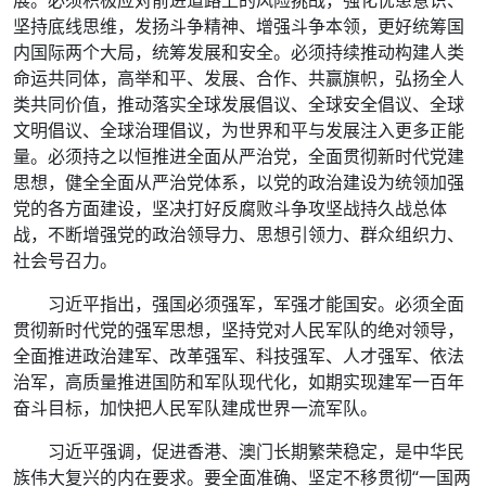
展。必须积极应对前进道路上的风险挑战，强化忧患意识、
坚持底线思维，发扬斗争精神、增强斗争本领，更好统筹国
内国际两个大局，统筹发展和安全。必须持续推动构建人类
命运共同体，高举和平、发展、合作、共赢旗帜，弘扬全人
类共同价值，推动落实全球发展倡议、全球安全倡议、全球
文明倡议、全球治理倡议，为世界和平与发展注入更多正能
量。必须持之以恒推进全面从严治党，全面贯彻新时代党建
思想，健全全面从严治党体系，以党的政治建设为统领加强
党的各方面建设，坚决打好反腐败斗争攻坚战持久战总体
战，不断增强党的政治领导力、思想引领力、群众组织力、
社会号召力。
习近平指出，强国必须强军，军强才能国安。必须全面
贯彻新时代党的强军思想，坚持党对人民军队的绝对领导，
全面推进政治建军、改革强军、科技强军、人才强军、依法
治军，高质量推进国防和军队现代化，如期实现建军一百年
奋斗目标，加快把人民军队建成世界一流军队。
习近平强调，促进香港、澳门长期繁荣稳定，是中华民
族伟大复兴的内在要求。要全面准确、坚定不移贯彻“一国两