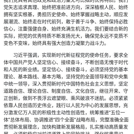
我们党具有其他政党和政治力量无可比拟的优秀特质。我们
党矢志追求真理、始终把准前进方向，深深植根人民、始终
拥有坚实根基，勇担历史使命、始终掌握战略主动，顺应发
展潮流、始终走在时代前列，敢于善于斗争、始终保持必胜
信心，注重强健自身、始终充满生机活力。我们要结合新的
实际，把党的优秀特质不断发扬光大，确保党永远不变质不
变色不变味，始终具有强大创造力凝聚力战斗力。
习近平强调，实现新时代新征程党的使命任务，要求全
体中国共产党人坚定信心、接续奋斗，不断创造无愧于时代
和人民的新业绩。坚定信心、接续奋斗，必须坚持党的基本
理论、基本路线、基本方略，坚持党的全面领导和党中央集
中统一领导，深入贯彻新时代中国特色社会主义思想，坚定
道路自信、理论自信、制度自信、文化自信，继往开来、守
正创新，做到不畏浮云遮望眼、乘风破浪不迷航。必须紧紧
依靠人民创造历史伟业，践行以人民为中心的发展思想，充
分激发亿万人民的积极性主动性创造性，统筹推进“五位一
体”总体布局、协调推进“四个全面”战略布局，完整准确全面
贯彻新发展理念，加快构建新发展格局，扎实推动高质量发