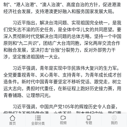
制”、“港人治港”、“澳人治澳”、高度自治的方针，促进港澳
经济社会发展，支持港澳更好融入和服务国家发展大局。
习近平指出，解决台湾问题、实现祖国完全统一，是我
们党矢志不渝的历史任务，是全体中华儿女的共同愿望。要
深入贯彻新时代党解决台湾问题的总体方略，坚持一个中国
原则和“九二共识”，团结广大台湾同胞，深化两岸交流合作
和融合发展，坚决打击“台独”分裂势力，反对外部势力干
涉，坚定推进祖国统一大业。
习近平强调，青年是实现中华民族伟大复兴的生力军。
全党要重视青年、关心青年、支持青年，为青年成长成才创
造条件。新时代中国青年要坚定不移听党话、跟党走，树立
远大志向，勇担时代重任，在新征程上跑好历史接力赛，用
青春铺路、让理想闪光。
习近平强调，中国共产党105年的辉煌历史令人自豪，
但我们决不能骄傲自满、止步不前。到本世纪中叶，我们要
全面建成社会主义现代化强国、实现第二个百年奋斗目标。
视频
专题
我的
首页
全部分类