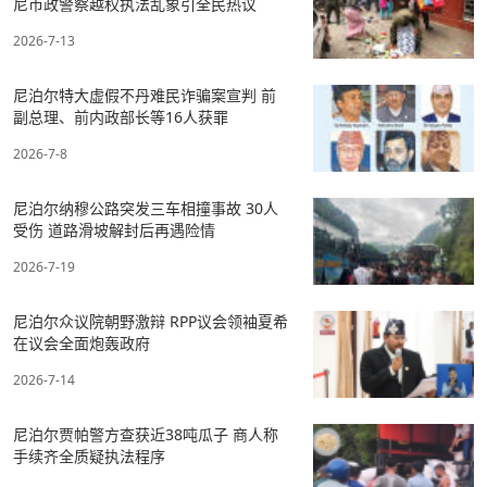
尼市政警察越权执法乱象引全民热议
2026-7-13
尼泊尔特大虚假不丹难民诈骗案宣判 前
副总理、前内政部长等16人获罪
2026-7-8
尼泊尔纳穆公路突发三车相撞事故 30人
受伤 道路滑坡解封后再遇险情
2026-7-19
尼泊尔众议院朝野激辩 RPP议会领袖夏希
在议会全面炮轰政府
2026-7-14
尼泊尔贾帕警方查获近38吨瓜子 商人称
手续齐全质疑执法程序