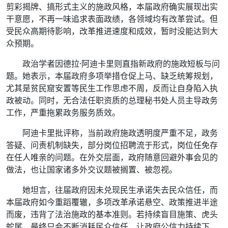
剪彩揭牌、搞形式主义的施政风格，本届政府确实展现出实
干意愿，不再一味追求表面政绩，各领域均有改革尝试。但
受民众高期待影响，改革推进速度和成效，暂时没能达到大
众预期。
政治学者因德拉·阿迪卡里则直指新政府的施政短板与问
题。她表示，本届政府多项举措仓促上马、缺乏统筹规划，
尤其是贫民窟安置等民生工作思虑不周，反而让自身陷入执
政被动。同时，无合法任职资质的总理秘书处人员主导政务
工作，严重拖累政务服务质效。
阿迪卡里批评称，当前政府施政透明度严重不足，政务
答疑、问责机制缺失，部分岗位招聘流于形式，岗位任免存
在任人唯亲的问题。在外交层面，政府随意回避外事会见的
做法，也让国家诸多外交议题被搁置、被忽视。
她坦言，往届政府因未兑现民生承诺失去民众信任，而
本届政府如今重蹈覆辙，多项改革承诺悬空、政策推进半途
而废，违背了法治施政的基本准则。若持续盲目施策、虎头
蛇尾，最终只会不断消耗民众信任，让政府公信力持续下