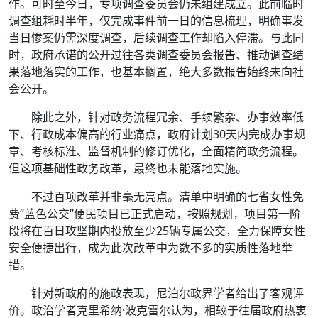
作。可时至今日，专项调查委员会仍未组建成立。此前临时
调查组耗时半年，仅完成事件前一日的信息梳理，明确事发
当日惨案仍需深度调查，后续调查工作却陷入停滞。与此同
时，政府承诺的公开过往各类调查委员会报告、推动调查结
果落地落实的工作，也基本搁置，绝大多数报告始终未向社
会公开。
除此之外，针对政务流程冗余、手续繁杂、办事效率低
下、行政成本偏高的行业痛点，政府计划30天内完成办事规
章、考核标准、监督机制的修订优化，全面精简政务流程。
但这项基础性政务改革，最终也未能落地实施。
不过百项改革并非毫无亮点。清单中明确的七省女性免
费“蓝色公交”便民项目已正式启动，按照规划，项目第一阶
段将在百日攻坚期内投放至少25辆专属公交，全力保障女性
安全便捷出行，成为此次改革中为数不多的实质性落地举
措。
针对新政府的施政表现，尼泊尔政界学者给出了客观评
价。政治学者克里希纳·波克雷尔认为，相较于往届政府热衷