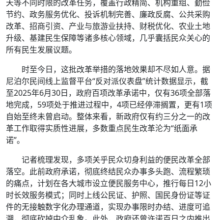
天等不同时限的改革任务，覆盖行政精简、机构重组、勤俭
节约、政务服务优化、投诉机制完善、廉政反腐、公共采购
改革、招商引资、产业与旅游业扶持、财税优化、农业土地
升级、基建民生保障等诸多核心领域，几乎囊括民众关心的
所有民生发展议题。
时至今日，这批改革举措的落地效果却不尽如人意。据
尼泊尔民间线上监督平台“反对派仪表盘”统计数据显示，截
至2025年6月30日，政府百项改革承诺中，仅有36项全部落
地完成，59项处于推进过程中，4项已经停滞搁置，更有1项
自始至终未曾启动。整体来看，新政府仅有约三分之一的改
革工作取得实质性进展，多数重点民生改革沦为“纸面承
诺”。
记者梳理发现，多项关乎民众切身利益的便民改革全部
落空。此前政府承诺，彻底终结民众办事多头跑、流程繁琐
的痛点，计划在各大城市设立便民服务中心，推行每日12小
时长效服务模式；同时上线公民证、护照、国民身份证等证
件的无接触数字化办理通道，实现办事限时办结、进度可追
溯，彻底砍掉中介乱象。此外，政府还曾许诺百日之内推出