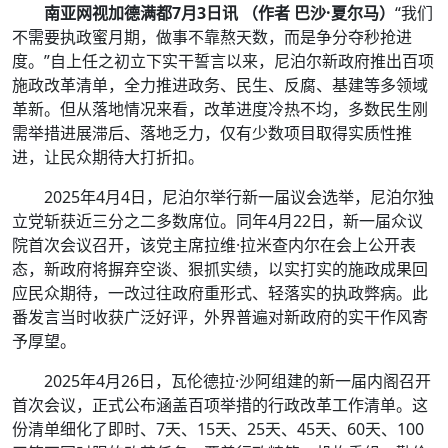
南亚网视加德满都7月3日讯 （
作
者
巴沙·夏尔马
）
“我们
不需要执政蜜月期，做事不靠熬天数，而是争分夺秒抢进
度。”自上任之初立下实干誓言以来，尼泊尔新政府推出百项
施政改革清单，全力推进政务、民生、反腐、基建等多领域
革新。但从落地情况来看，改革进度冷热不均，多数民生刚
需举措进展滞后、落地乏力，仅有少数项目取得实质性推
进，让民众期待大打折扣。
2025年4月4日，尼泊尔举行新一届议会选举，尼泊尔独
立党斩获近三分之二多数席位。同年4月22日，新一届众议
院首次会议召开，该党主席拉维·拉米查内尔在会上公开表
态，新政府将摒弃空谈、狠抓实绩，以实打实的施政成果回
应民众期待，一改过往政府重形式、轻落实的执政弊病。此
番发言当时收获广泛好评，外界普遍对新政府的实干作风寄
予厚望。
2025年4月26日，瓦伦德拉·沙阿组建的新一届内阁召开
首次会议，正式公布涵盖百项举措的行政改革工作清单。这
份清单细化了即时、7天、15天、25天、45天、60天、100