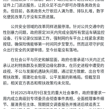
证件上门送达服务，让民众足不出户即可办理各类政务业
务。但目前，各类政务大厅依旧人满为患、排队扎堆，数字
化便民改革几乎没有实质进展。
公共安全领域的改革同样进展停滞。针对公共交通中的
性别暴力问题，政府原定30天内完成全国所有营运车辆监控
设备、行车记录仪加装工作，强制网约车平台上线紧急求助
按钮，确保险情能够第一时间同步至警方。然而这项守护民
众出行安全的关键举措，至今丝毫没有落地。
在社会公平与历史和解层面，政府也曾承诺15天内正式
承认达利特族群及长期受边缘化群体，在历史进程中遭受的
歧视、不公与发展机遇缺失问题，通过官方致歉、出台专项
帮扶政策，搭建社会包容、公平发展的新格局。但截至目
前，相关官方表态和帮扶政策均未兑现。
针对2025年8月9日发生的重大社会事件，政府曾要求一
周内成立高级别专项委员会彻查事件真相，全面梳理事件细
节、厘清责任主体、限期提交调查报告并推进后续追责工