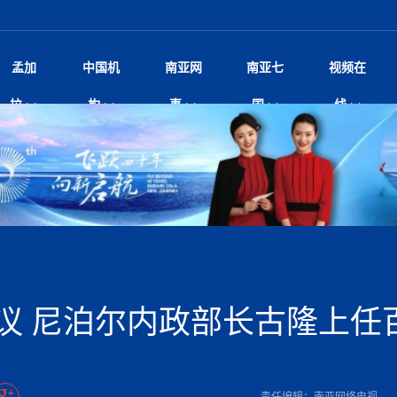
孟加
中国机
南亚网
南亚七
视频在
——南亚网视上线运营六周年
影
中国电影节”在尼泊尔首都加德满都正式开幕 《大
孟加拉头条
微电影《一缕阳光》
中国驻尼使馆
孟加拉国东南部暴雨引发洪灾滑坡 44人遇难超百
文化﹒艺术
尼泊尔雨季将至灾害风险攀升 中使
印度新闻
喜马拉雅地缘博弈
视频
拉
构
事
国
线
杀》导演兼编剧张琪接受南亚网视专访
万人受困 救援受阻
疫重要提醒
响1962年中印边
击 特朗普：美伊尽快达成协
剧
“拆改”到“经营”：中国城市更新如何在存量中破
华侨华人
22集电视剧《山海情》尼语版 第二十二集
中国文化中心
芒果促进中孟贸易关系
娱乐﹒体育
“我和中国的故事——庆祝尼泊尔中
尼泊尔新闻
特朗普为世界杯冠
新尼
深汕微电影《新生活》
划
？
立十周年”征文系列之一：中国是我
规待内阁审批 地铁BRT齐上
频丨探秘富贵车业掌舵人巫兴贵的非凡之路
孟加拉国暴发数十年来最严重麻疹疫情 死亡儿童
张茂明大使拜会尼泊尔联邦院新任副
甘肃庆阳二十一载“
沙水拍云崖暖：云南推动长征精
院
轮载初心 实干赴征程——探秘富贵车业掌舵人
旅游文化
中资企业协会
乔治亚·马洛尼抱怨孟加拉国出售劳工签证
生活﹒健康
华为深耕尼泊尔二十余年：以人才培养
巴基斯坦新闻
南亚网视《中尼一
开心
调卡壳
22集电视剧《山海情》尼语版 第二十一集
超过500人
孟加拉国智库学者访华团一行访问南亚研究所
奔赴
2026世界杯各大
微电影《东方梦》
共生
兴贵的非凡之路
展，共筑数字未来
事
2
一建筑倒塌 已致9人死亡
本搅局南海，日学者警告：日本正图谋南下将菲
“我和中国的故事——庆祝尼泊尔中
班牙包揽三大重磅
尼建交70周年系列报道十三丨南亚网视专访尼
张茂明大使拜会尼泊尔内政部长阿亚
尼泊尔数字经济陷入单向发展
片
的柜台 她的世界
娱乐体育
纪录片丨喜马拉雅情缘系列之北大的奥妮卡
华侨华人协会
巴基斯坦世界最佳保龄球阵容：阿夫里迪
本网原创
香港职业生涯协会访尼：聚焦“一带一
孟加拉国新闻
长篇历史小说《雪
新旅
宾打造成桥头堡
“如果我没有戒酒，我就不可能成为一名作家”
立十周年”征文
阿里代表团访尼圆满收官 友城
友好论坛主席高亮先生
22集电视剧《山海情》尼语版 第二十集
孟加拉国宣布2月举行议会选举 为去年政治动荡后
“中国正在帮助孟加拉国实现梦想”（共创繁荣发展
散记丨八载风雪归
微电影《少年突击队》
业故事
卷·双脉合流：技艺
新向优向绿，中国经济一路向前
根异国，仁心不改--专访尼泊尔华侨友好医院创
南亚网视“2026年新年恭贺视频”免
全球首个！马尔代夫
开启发展新篇
裁军协议 哈马斯同意全面解
首次全国投票
新时代）
中国动画产业，从“
外交部发言人就尼泊尔联邦议会众议
研究会研讨会 重申坚持一个
片
生活健康
定制专属纸巾，助力品牌形象升级｜A.B.C.paper
加大孔子学院
港媒：榴莲成为中国年轻消费者时尚选择
中国驻尼使馆
第25届“汉语桥”世界大学生中文比
斯里兰卡新闻
巧
本网
人夏琛琛
纪录片丨喜马拉雅情缘系列之博克拉的“中江表哥”
孟加拉国世界杯任务开始
向在尼中资机构及企业）
步撤军
访尼人权委员会委员比肯·K·达瓦迪莉莉·塔帕：
北京希望吸引更多孟加拉国游客来中国旅游
铭记历史守望和平｜“我的南京”主题
尼建交70周年系列报道十二丨南亚网视专访尼
22集电视剧《山海情》尼语版 第十九集
问
尼泊尔廓尔喀乡村
微电影《我们的答案》
尼泊尔定制服务
选赛圆满落幕
球第二 中国新能源车垄断当
尼泊尔蓝毗尼首届“国际和平节”活动
为桥，同心筑梦
度复盘国家治理危机：政策脱离民生 粗暴执法
中国文化中心隆重开幕
生死时速！毒蛇完成
脱县发生4.6级地震 震源深度
文化教育协会会长哈利仕博士
孟加拉国调整进口政策，服装制造商预计出口额将
王炯会见孟加拉国北达卡市市长阿提库·伊斯拉姆
织
享年101岁，全球
度候选汉字发布 包括“睦”“联”
播
人物访谈
特大孔子学院
国家电投五凌电力控股的孟加拉国首个综合智慧能
成都大运会
特里布文大学孔子学院作品 荣获 “最・
马尔代夫新闻
（成都大运会）外
新闻会
达卡周六早上空气质量中等
长篇历史小说《雪
逼民众走向极端
国藏族创业者在尼泊尔的咖啡梦想
纪录片丨喜马拉雅情缘系列之尼泊尔“老广”杰克
穆斯塔菲兹在上一场比赛中创保龄球胜利纪录
中铁二局尼泊尔军方公路十标项目部
廷足协在世界杯上的违规违纪行
额外增加50亿美元
孟加拉旅游产业现状
22集电视剧《山海情》尼语版 第十八集
张茂明大使拜会尼泊尔外秘拉伊
源项目开工
频征集活动特等奖
证中国发展奇迹
爆炸致34名矿工死亡
尼泊尔锐达股份有限公司——合成轻钢树脂瓦
“汉语桥”尼泊尔赛区决赛圆满落幕，
卷·双脉合流：技艺
激情 篝火欢歌庆元旦
尼泊尔首届“中国新年”系列庆祝活动
阶段 外交部再次敦促日方彻
柏林中国文化中心举办诗歌诵读会《
英媒：不要把童年创
尼建交70周年系列报道十一丨南亚网视专访尼
奇葩的孟加拉：女性执政，性交易却合法化，工人
千年典籍赋能中尼
“苏超”冠军奖杯，
接踵而至 巴伦政府亟需凝聚
剧
视频新闻
20集微短剧《爱在加德满都》第2集
援尼医疗队
嫦娥六号暴雨中起飞，诠释嫦娥奔月之美！
杭州亚运会
中国援尼医疗队协调捐赠新车 助力
不丹新闻
境外媒体：杭州亚
中国甘
莎摘得桂冠
巧
尼泊尔281个水电项目遇阻 万亿
“Vinnata”品牌开启征程
泊尔新锐政坛女性高塔姆履职百日谈：大刀阔斧
纪录片丨喜马拉雅情缘系列之幸福的“中间人”
谢哈布丁当选孟加拉国新任总统
天》
航空乘客权利法案 空难赔偿
尔华人华侨协会 促统会 会长
孟加拉国登革热死亡病例升至283例，专家预警11
每天流汗又流血
卡拉姆·阿里90 岁高龄仍不戴眼镜看报纸
《佛国记》于蓝毗
议 尼泊尔内政部长古隆上任
院提升服务能力
中国—中亚精神”如何照亮区域
历史首次！孟加拉帕德玛大桥铁路连接线传来好消
第23届“汉语桥”世界大学生中文比
大运会给成都市民
俄乌战场经历 坦言宁愿返俄
穆萨货运双线开通！响应全球，携手开启新篇章
司法改革 深耕青年政治传承
南航与文旅机构共庆中国旅游日，深
青海省玉树藏族自治州商务考察团到
多人受伤 列车脱轨、交通全
月后仍处高风险期
冬天，真不建议你
寻发展确定性
讯
图说孟加拉
续集热潮席卷尼泊尔影坛：是故事延续还是单纯逐
中国在尼企业
专访：世界贸易组织官员关注孟加拉国脱离最不发
拉萨⇌加德满都直飞航班每周一班
百年
时代”？
20集微短剧《爱在加德满都》第1集
息
南亚网视祝大家新年快乐：砥砺前行，再创辉煌！
区）决赛圆满落幕
第24届“汉语桥”尼泊尔赛区决赛收官
长篇历史小说《雪
孟加拉国第一座现代化大型污水处理厂竣工 中
作
发生5.7级、5.8级地震 全
纪录片丨喜马拉雅情缘系列之弄堂里的尼泊尔餐厅
12月28日孟加拉国首条轻轨正式开通
斯里兰卡中国文化中心图书馆正式对
胖）
潮评丨“史上最好的
利？
达国家平稳过渡
反复陷入僵局 尼泊尔困局根
援尼医疗队首批中医设备及"侨胞药箱
庆山夺冠
卷·双脉合流：技艺
成都大运会｜尼泊
实账单百万富翁计划” 每日诞生
南亚网视新闻会客厅片头
方：“一带一路”倡议造福伙伴国又一例证
 暂无人员伤亡
访丨塞中经贸合作迈向产业链深度融合——访塞
尼泊尔武术运动员今日启程赴中国湖
“心向远方”？
界小姐冠军出炉 新晋佳丽同台温
米拉看
字
义乌“焕新”开市
诊疗中心服务能力温情双升级
藏发展之路为何具有世界借鉴
孟加拉国的能源计划因燃料危机而面临天然气困境
视频：尼泊尔层峦叠嶂的朱加尔雪山
第22届“汉语桥”世界大学生中文比
巧
看大熊猫
一轮对伊朗的打击行动
维亚工商会主席查代日
绿茵驰骋展英姿 白衣守护践仁心—
赛前强化训练和交流学习
喜马拉雅航空开通拉萨-加德满都直
重举行
加大孔院举办“儒韵华彩”文化周 开
异域味蕾碰撞 瞬间穿越故乡——汉源餐厅
尼泊尔纪录片《从零到8848》亚特兰大首映 聚焦
“中国正在帮助孟加拉国实现梦想”
孟加拉国反对派不参加下届大选
中尼友谊足球赛
印度代表队奖牌数
京召开 习近平重要指示为新
娱乐
尼泊尔各界呼吁理性看待施
绸之路桥”完工 投入使用提升区
河北第16批援尼医疗队加德满都义
李尚福会见孟加拉国海军参谋长
视频 | 美丽的村庄“多拉乐加特”
新篇章
长篇历史小说《雪
成都大运会：尼泊
·沙阿主持召开资本市场高层
别会见中印两国驻尼大使 释
最短登顶路线与气候议题
喜马拉雅航空正式复航重庆=加德满
责任编辑：南亚网络电视