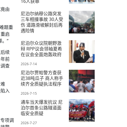
16人获罪
究竟由
2026-7-8
尼泊尔纳穆公路突发
三车相撞事故 30人受
伤 道路滑坡解封后再
实难题重
遇险情
，重启
2026-7-19
。”
尼泊尔众议院朝野激
辩 RPP议会领袖夏希
在后续
在议会全面炮轰政府
多年前
2026-7-14
进调查
尼泊尔贾帕警方查获
近38吨瓜子 商人称手
续齐全质疑执法程序
务难
法陷入
2026-7-15
通车当天爆发抗议 尼
泊尔首条公路隧道面
临安全质疑
基专项调
2026-7-27
武装警