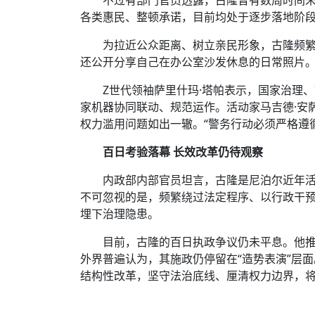
各类惠民、整顿承诺，目前均处于逐步落地阶
为拉近公众距离、树立亲民形象，古隆频
还公开分享自己在办公室沙发休息的日常照片。
Z世代领袖萨里什玛·塔帕表示，国家治理
家机器协同联动、规范运作。活动家马吉德·安
权力滥用问题如出一辙。“警务行动必须严格遵
百日考验落幕 长效改革仍待观察
内政部内部官员坦言，古隆是尼泊尔近年
不可忽视的是，频繁绕过法定程序、以行政干
埋下治理隐患。
目前，古隆的百日执政争议仍未平息。他
外界普遍认为，其施政仍停留在“造势表演”层
结构性改革，坚守法治底线、厘清权力边界，