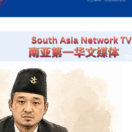
方向
大会开幕
侨胞健康
课程从“试试看”变为“抢着报”
第16届“汉语桥”世界中学生中文比
卷·双脉合流：技艺
者信心
号
投资孟加拉国以帮助它到 2041 年成为发达国家
志愿者：亚运赛场的
尼泊尔赫塔乌达举行大型集会
成锡忠
泊尔赛区比赛在加德满都举行
珍
孟加拉国表示，缅甸必须为罗兴亚人的遣返建立信
中国民族音乐会走进尼泊尔 金钟之星民乐团带来
第十七届“汉语桥” 第四届“汉语秀”
尼泊尔18名大学
耗
《中尼一家亲》微短剧主创首聚 共绘 “一带一路”
南亚网视特别推荐 | 中工国际董事
曲大赛巴西赛区收官：唤起家国
协会第五届“比亚迪杯”篮球比
活动引朝野反思 坚守一中原
“归乡”！今日叩关洛阳，丝路雄
视频：中国援尼医疗队蓝毗尼义诊：
—中国科学家林占熺的“绿色
任和安全
浓郁的中国文化体验(实况3）
赛落幕
款助力相送
友好新篇
沙特阿拉伯与孟加拉国签署合作协议，成立联合商
民网专访
东京奥运会跳高冠
行稳致远
《一周新
一）
道
暖流
“汉语桥”线上团组项目在尼泊尔开始
长篇历史小说《雪
业委员会
会前的奥运会”
2起灾害 致3死21伤 蛇咬、山
卷·双脉合流：技艺
《Jerry on Top》在尼泊尔开拍，父子档首同台引
尼泊尔上马相迪A水电站成功应对今
观众俱
五四”精神主题座谈会在首尔举
确定：朱杨柱、张志远、黎家盈
泊尔沙阿政府激进施政引争议
响到现代文明通道 穿越千年
低空经济“起飞”保驾护航
中国援尼医疗队蓝毗尼义诊：跨国界
巧艺
期待
在一个变暖的世界里，孟加拉国的服装业能“不受
验
议并存
践
气候影响”吗？
视频
甜苹果》加德满都热演 以色
组图：谷地繁花绽放，春意满盈
制造全球新坐标
中国网剧正走向“无时差”触达海外观众
多国使馆携侨界举行清明祭扫活
短视频
开放新格局
南
群体冲突致1死9伤 局势持续
第三届中尼
管控
华侨刘巧儿评剧社”
亿级产业“管理双翼”就位
2026新
国抗议 尼泊尔多家医院暂停
视频
直播