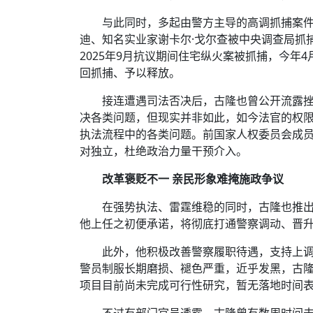
与此同时，多起由警方主导的高调抓捕案件
迪、知名实业家谢卡尔·戈尔查被中央调查局抓
2025年9月抗议期间住宅纵火案被抓捕，今年
回抓捕、予以释放。
接连遭遇司法否决后，古隆也曾公开流露挫
决各类问题，但现实并非如此，如今法官的权限
执法流程中的各类问题。前国家人权委员会成员
对独立，杜绝政治力量干预介入。
改革褒贬不一 亲民形象难掩施政争议
在强势执法、雷霆维稳的同时，古隆也推
他上任之初便承诺，将彻底打通警察调动、晋
此外，他积极改善警察履职待遇，支持上
警员制服长期磨损、褪色严重，近乎发黑，古
项目目前尚未完成可行性研究，暂无落地时间
不过有部门官员透露，古隆曾有数周时间