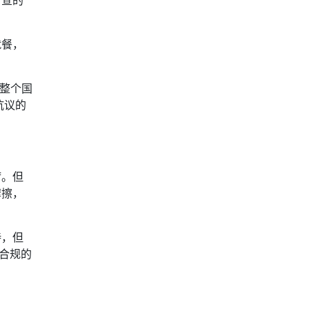
就餐，
要整个国
抗议的
疴。但
摩擦，
待，但
合规的