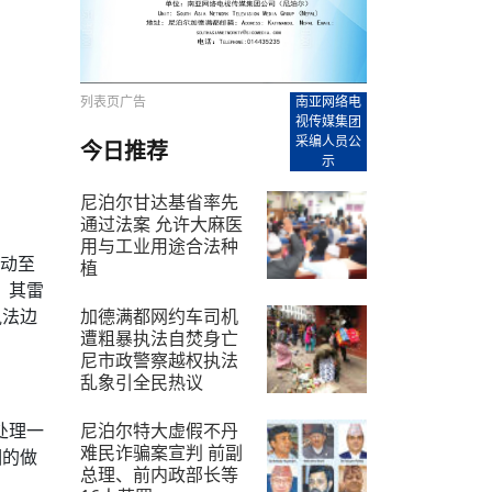
【直播回放-8】CEAN“比亚迪杯”篮球赛 冠亚军决
南亚网络电视丨尼泊尔华侨华人协
走访红狮希望 恰逢企业为员工生日
赛（安徽开源队VS中国电建队）
共产党建党100周年大合唱《我爱
尼泊尔丝合酒店宝石湖宾馆今日开
【直播回放-9】CEAN“比亚迪杯”篮球赛闭幕式
尼泊尔中资企业协会、华侨华人协
泊尔报纸发表建党百年专版
列表页广告
南亚网络电
视传媒集团
采编人员公
今日推荐
示
尼泊尔甘达基省率先
通过法案 允许大麻医
用与工业用途合法种
行动至
植
，其雷
2026-7-10
加德满都网约车司机
执法边
遭粗暴执法自焚身亡
尼市政警察越权执法
乱象引全民热议
2026-7-13
尼泊尔特大虚假不丹
处理一
难民诈骗案宣判 前副
相的做
总理、前内政部长等