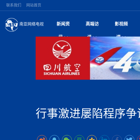
联系我们
网站首页
新闻资
高端访
影视频
南亚网络电视
今日头条
名人访谈
雪山为证 丝路有声
微电
“
讯
谈
道
纪实
风
国际新闻
全球人物
美方暂缓对伊军事打
电视
从
议即可取消开战计
局
加德满都新版交通总
视
中国新闻
创业故事
（长江十年行）金
电影
车
马 快速通道军地协
神与长江文化交融
巫
印度马哈拉施特拉邦
日
中
经济新闻
凡人故事
消费火爆出口疲软 
纪录
她
律
深耕中尼友谊 西藏
中
困境亟待破局
好评中国丨向实向
扎
缔结引领边境合作
美国促成加沙历史性
环球观察
尼泊尔取消国际藏学
宣传
始
除武装 以色列将逐
专
中
中国政策
尼电动新车市占率全
时政微观察丨以侨
深
突发：西藏林芝市墨
中
一带一路
2026“一带一路”年
微直
地近八成市场
倒
中
10千米
国际足联：对阿根
“稳”等
巴基斯坦西南部煤矿
为展开调查
持刀闯馆案进入公诉
中
南亚网评
南亚网评｜多重考验
微短
PPA审批持续停滞 
查整改
尼
尼泊尔国民议会审议
泊
行事激进屡陷程序争
共识推进善治
东西问｜强晓云：“
水电投资承压
被俘尼泊尔青年讲述
推
拟提高至10万美元
日本熊本突发强震致
丝路故事
世界从中国两会探
影视资
高质量合作的“黄金
也不愿归国
面停运
青海海南州兴海县接连
南亚网评：邻国外交
尼泊尔政府推出“真
县7个乡镇设施受损
专
图说南亚
2026年尼泊尔世
源在于国家能力赤
接单啦！“世界超市”
75年沧桑蝶变，西
一位百万卢比得主
美军称已完成最新
尔
情合影
意义？
全球华人
全国侨务工作会议在
执政百日舆情多发 
阿富汗尼姆鲁兹“丝
尼泊尔总理巴伦德拉
尼泊尔巴伦政府将分