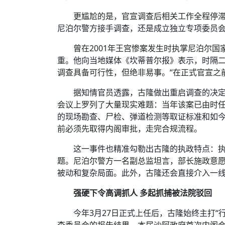
更尴尬的是，官宣调查后相关工作全程停
尼泊尔警方接手调查，还是成立独立专项委员
曾在2001年王宫惨案发生时执掌尼泊尔国
重。他向当地媒体《坎蒂普尔报》表示，时隔
调查具备可行性，但绝非易事。“在正式官宣之
据知情官员透露，古隆做出重启调查的决
会议上罗列了大量现实难题：当年该案已由时
的现场勘查、尸检、弹道检测等取证标准和如
前必须先取得内阁审批，走完合规流程。
这一事件也精准勾勒出古隆的执政特点：
题。尼泊尔警方一名副总监坦言，部长施政意
被动和复杂局面。此外，古隆还会直接介入一
强硬下令高调抓人 多起抓捕被法院驳回
今年3月27日正式上任后，古隆始终主打“
查委员会的报告结果。本届沙阿政府首次内阁