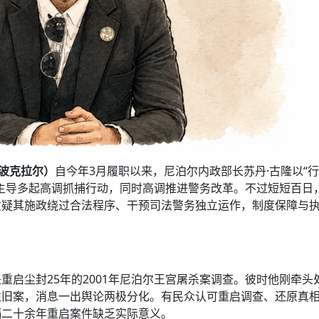
·波克拉尔
）
自今年3月履职以来，尼泊尔内政部长苏丹·古隆以“
主导多起高调抓捕行动，同时高调推进警务改革。不过短短百日
质疑其施政绕过合法程序、干预司法警务独立运作，制度保障与
重启尘封25年的2001年尼泊尔王宫屠杀案调查。彼时他刚牵头
性旧案，消息一出舆论两极分化。有民众认可重启调查、还原真
隔二十余年重启案件缺乏实际意义。