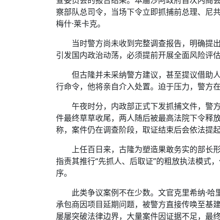
察部队总司令，当场下令立即抓捕前总理、尼共
梅什·莱卡克。
当时警方尚未收到完整调查报告，明确提
引发国内政治动荡，必须提前开展全面风险评
但古隆并未采纳警方建议，甚至提议借助
行命令，他将亲自介入处置。迫于压力，警方
午夜时分，内政部正式下发抓捕文件，警
件最终草草收尾，两人随后被最高法院下令释放
称，案件仍在调查阶段，取证结束后会依法提
上任百日来，古隆为塑造果敢务实的部长
指责其推行“先抓人、后取证”的粗放执法模式
序。
此类争议案例不在少数。文官克里希纳·哈
承包商因项目延期问题，被警方直接传唤至基建
屡屡突破法律边界，大量案件因证据不足，最