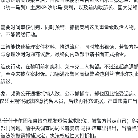
（统一马列）主席KP·沙尔马·奥利，以及前内政部长、国大党领
出需要时间审核研判，同时预警：抓捕奥利这类重量级政治人物
估，不能贸然行动。
人工智能快速梳理案件材料、推进流程，同时放出狠话，若警方
在与总理沙阿沟通商议后，最终向内政部申请书面正式指令。
方连夜行动，在黎明前将奥利、莱卡克二人拘留。不过这起高调
，至今未被立案起诉。加德满都警区高级警监迪利普·吉米尔对
起诉讼。
形象，频繁公开通报抓捕人数、公示抓捕令，却也因此饱受诟病
，仅凭主观怀疑就随意拘留人员，后续再补充证据，严重违背正当
里·普什卡尔因私自给总理发短信谋求职位，被警方带走审讯；多
部门问询。前中央调查局局长赫曼塔·马拉·塔库里指出，当前警
终被法院撤销抓捕决定，执法权威性大打折扣。