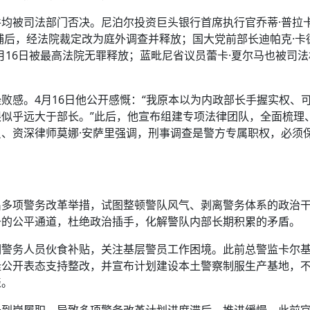
均被司法部门否决。尼泊尔投资巨头银行首席执行官乔蒂·普拉卡
捕后，经法院裁定改为庭外调查并释放；国大党前部长迪帕克·卡
4月16日被最高法院无罪释放；蓝毗尼省议员蕾卡·夏尔马也被司
败感。4月16日他公开感慨：“我原本以为内政部长手握实权、
似乎远大于部长。”此后，他宣布组建专项法律团队，全面梳理
、资深律师莫娜·安萨里强调，刑事调查是警方专属职权，必须
出多项警务改革举措，试图整顿警队风气、剥离警务体系的政治
升的公平通道，杜绝政治插手，化解警队内部长期积累的矛盾。
调警务人员伙食补贴，关注基层警员工作困境。此前总警监卡尔
隆公开表态支持整改，并宣布计划建设本土警察制服生产基地，
表。
未到岗履职，导致多项警务改革计划进度滞后、推进缓慢，此前