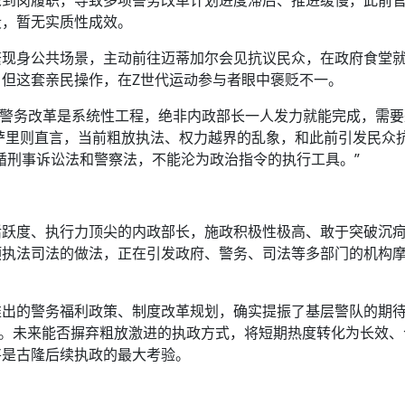
段，暂无实质性成效。
繁现身公共场景，主动前往迈蒂加尔会见抗议民众，在政府食堂
但这套亲民操作，在Z世代运动参与者眼中褒贬不一。
、警务改革是系统性工程，绝非内政部长一人发力就能完成，需
萨里则直言，当前粗放执法、权力越界的乱象，和此前引发民众
循刑事诉讼法和警察法，不能沦为政治指令的执行工具。”
活跃度、执行力顶尖的内政部长，施政积极性极高、敢于突破沉
预执法司法的做法，正在引发政府、警务、司法等多部门的机构
推出的警务福利政策、制度改革规划，确实提振了基层警队的期
面。未来能否摒弃粗放激进的执政方式，将短期热度转化为长效、
将是古隆后续执政的最大考验。