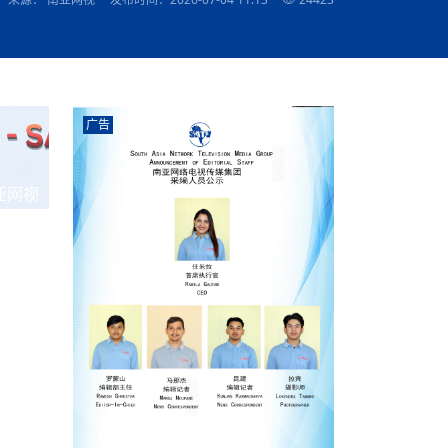
农村的发现
赞讲话（实况）
深化合作
尔代表处）
南亚网视SATV丨《米拉看中国》 第八集：广场舞
8000米之上：一位夏尔巴高山摄影师镜头中的人
赛海外预选赛尼
传承与文明共生 第六章 古道遗
南亚网视《SATV新闻会客厅》专访尼泊尔旅游局
南亚网视 SATV | 遇见环县
从教师到厨师：吉塔在加德满都推广缅甸味道
孟加拉国人被骗赴俄：合法移民沦为俄乌战场“消
选手
“无名英雄”
看世界
南亚网视 SATV |莫迪政府动作不断，对印控克什
中尼建交70周年
照片
(下)
与山
兄弟点红节：尼泊尔手足情深的神圣庆典
局长Mani Raj Lamichhane
尼泊尔赛区选拔
生今日出征大运会：在尼华侨捐
品”
马尔代夫杜拉杜环礁米德岛30吨制冰厂及50吨储
甘肃：探访祁连山——高台马营河大峡谷、小泉丹
长王博接受人
2025年米其林钥匙奖揭晓：不丹三家酒店获殊荣
米尔加强控制，或最终导致印度分裂
台湾乐手牵手大陆剧团 两岸戏腔共鸣
专访喜马拉雅航空总裁周恩永：云端
南亚网视丨百年华诞：绒花（侯艳琪大使）
跨国界的公益
冰设施正式启用
南亚网视 SATV | 环州故城之沙场风云
尼泊尔“疯狂蜂蜜” ：大自然馈赠的野生灵丹妙药
霞
中文志愿者服务博卡拉中尼友谊龙舟赛
军巴希姆：“亚运会就像是奥运
闻综述》
香港卫视南亚网视《一周新闻综述》2023第23期
中尼建交七十周年南亚网
新丝路
南亚网视丨《米拉看中国》第二集 走进中国 认识
从攀登世界之巅到组织巅峰探险：强·达瓦·夏尔巴
乌鸦节：崇敬阎罗使者的传统与象征意义
实施
域天妃：尺尊公主传奇》 第七
南亚网视《SATV新闻会客厅》专访尼泊尔国际电
不丹公务员人工智能技能缺口凸显 亟需开展针对
（总第039期）
视赴青海玉树系列活动报
南亚网视｜成锡忠看世界 俄乌战争会打多久？美
中国
尼泊尔中资企业协会举办第二届“华为杯”篮球赛
与“七峰探险”的传奇
南亚网视丨百年华诞：歌唱祖国（合唱，尼泊尔博
传承与文明共生 第五章 村落藏
影节入围中国影片《巴彦查干》导演复强先生
通讯：尼泊尔费瓦湖上的龙舟赛
年最大洪峰考
性培训
乐部
CCTV-4央视海外观众俱乐部向全球华侨华人拜年
道专题
前高官已经定性，美国想实现三个战略目标
（实况3）
喜马拉雅航空开通拉萨——博克拉航
卡拉华侨人华人协会）
的公益暖流
提哈尔节（灯节）：灯火辉煌与手足情深的节日
了！
香港卫视南亚网视《一周新闻综述》2023第22期
中丝路”再添通道
南亚网视丨《米拉看中国》笫三集：浓情中国 趣
普通市民写给“巴特巴特尼”董事长明·巴杜·古隆的
广告
赛出国际友谊 中国四川龙舟队包揽首届“中尼友谊
直播
俄乌軍事冲突
南亚网视SATV丨基辅多地爆炸：激
（总第038期）
南亚网视｜成锡忠看世界 我的联合国维和行动经
味人生
尼泊尔中资企业协会举办第二届“华为杯”篮球赛
信：您必将再次崛起，而且更加强大
南亚网视丨百年华诞：亲爱的中国我爱你（佳境，
龙舟赛”全部冠军
CCTV-4尼泊尔加德满都观众俱乐部祝全球华侨华
历-经历冲突和政变，确保中国维和人员安全
（实况2）
尼泊尔总理专机出访中国，喜马拉
尼泊尔华侨华人协会推荐）
展示
《欢迎来加德满都过大年》参赛视频 探索秘境尼
成锡忠看世界
南亚网视｜成锡忠看世界 我亲历的
人新年快乐、龙年大吉！
俄乌軍事冲突专题/南亚网视国际丨
香港卫视南亚网视《一周新闻综述》2023第21期
南亚网视丨《米拉看中国》 第四集：大美中国 山
辛哈杜巴宫的故事：从烈焰到重生
中国四川龙舟队包揽首届“中尼友谊龙舟赛”双冠
泊尔
事件一：孟加拉前总统被军人暗杀
署：过去10天超150万乌克兰难民
（总第037期）
亚网视
南亚网视｜成锡忠看世界 佩洛西行程未包含台
河娇娆（上）
尼泊尔中资企业协会举办第二届“华为杯”篮球赛
喜马拉雅航空荣获国际IOSA认证
媒体峰会
第三届中尼媒体峰会：新中国成立75周年恭贺视
走访慰问在尼联谊企业
南亚网视SATV丨“走访在尼联谊企业
CCTV-4主持人2024新年祝词
湾，两大细节显示，她内心并未彻底放弃访台
（实况1）
频
锟铧农业在尼打造中国式高科技示
《欢迎来加德满都过大年》参赛视频 欢迎到加德
南亚网视｜成锡忠看世界 从安倍晋
俄媒：俄军已掌控乌制空权 俄乌代
香港卫视南亚网视《一周新闻综述》2023第20期
春恭贺片
同庆新岁·共享未来——2026新年祝福视频合辑
2022北京冬奥会
好消息！由南亚网视拍摄制作的尼
满都过春节宣传片
看暗杀工具的演变，枪支最流行却
地
（总第036期）
2024年央视春晚宣传片
南亚网视｜成锡忠看世界 佩洛西今晚抵台？美航
贺北京冬奥视频被中国外交部采用
第三届中尼媒体峰会：我爱你中国
南亚网视SATV丨“走访在尼联谊企业
母快速向台海集结，解放军得用实际行动反制
直播
丝合酒店宝石湖宾馆
南亚网视 SATV | 侯艳琪大使出席
尼泊尔华侨华人协会新年恭贺视频
哥拿巴迪砖业有限公司销售量创新
视频：加德满都大学孔子学院举办龙年春节庆祝活
南亚网视｜成锡忠看世界 斯里兰卡
停火撤军问题暂未谈拢，俄乌一致
香港卫视南亚网视《一周新闻综述》2023第19期
《2023中央广播电视总台春节联欢晚会》01（央
国援尼医疗队颁发感谢状仪式
尼泊尔滑雪健儿备战2022北京冬奥
动
第三届中尼媒体峰会：尼泊尔学生合唱“我爱你中
打算继续向中印寻求信贷支持，中
（总第035期）
视授权南亚网视直播）
回放
【直播回放-10】CEAN“比亚迪杯”篮球赛闭幕式
中共百年华诞
专家：中国共产党百年历程中与侨
国”
尼泊尔中国文化中心新年恭贺视频
南亚网视SATV丨“走访在尼联谊企业
俄媒：俄军已掌控乌制空权 俄乌代
南亚网视 SATV | 中国作家雪漠尼
第十三批援尼医疗队 传承中国医疗精
尼泊尔滑雪健儿备战2022北京冬奥
《欢迎来加德满都过大年》短视频参赛作品展播
南亚网视｜成锡忠看世界 巴基斯坦
地
小说精选》新书发布暨座谈交流会
医疗骨干
001号
第三届中尼媒体峰会：祖国颂——庆祝新中国成立
尼泊尔加德满都大学孔子学院新年恭贺视频
频发，如何破局？中方应助巴方提
【直播回放-11】CEAN“比亚迪杯”篮球赛闭幕式
中国共产党百年华诞的世界期待
75周年
闪光时间｜冬奥燃起冰雪热
“狮”书共舞，未来可期——尼文版
南亚网视SATV丨“走访在尼联谊企业
新希望尼泊尔农业经济有限公司新年恭贺视频
南亚网视｜成锡忠看世界 俄乌冲突
【直播回放-7】CEAN“比亚迪杯”篮球赛 冠亚军决
南亚网络电视丨尼泊尔华侨华人协
选》在尼泊尔捐赠活动
深耕尼泊尔市场为尼民众致富带来“新
第三届中尼媒体峰会：歌曲《天佑中华》
国一邻邦濒临崩溃，幕后推手浮出
北京2022年冬奥会和冬残奥会安全
赛（安徽开源队VS中国电建队）
共产党建党100周年王冰洁独唱《
次会议召集加强场馆安保团队建设
南亚网视 SATV |丝合酒店宝石湖
南亚网视SATV丨“走访在尼联谊企业
交通安全隐患