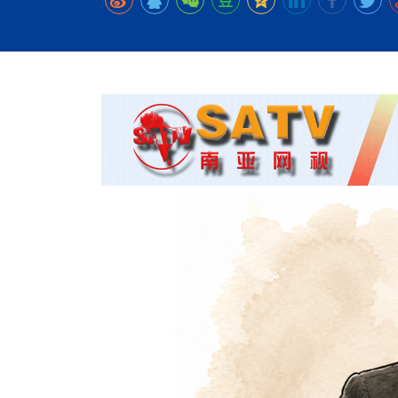
时代侨务工作指明
2026世界人工智能
政、坚守法治善治
域交通与经济
中文日益受各国重视 
会议 着力提振投资
放平衡外交积极信
社会新闻
化解局部紧张局势 
呼吁社会和谐团结
“水立方杯”中文歌
南亚网视丨中资企业
南亚网评丨纵容分裂
天山驼队3000公里
一株菌草跨越山海—
财经·三里河
法治护航民营经济
共鸣 展现文化认同
赛精彩摄影集锦（
则才是尼国长久正
关上演古今对话
丝路”实践
尼泊尔24小时连发4
体滑坡为主要灾害
在韩留学人员传承“
神舟二十三号乘组
新政百日观察：尼
丝绸之路：从驼铃再
低空安全司亮相，为
办
高效变革与程序争
的连接与当下的实
尼泊尔互动儿童剧《
加德满都春日盛景
一张圆桌映照中国
彩启迪多元视角
华夏英烈永铭心: 
动 缅怀海外烈士
平陆运河重塑广西
尼泊尔孙萨里县爆发
紧张 当地延长宵禁
泰国清迈成立“华人
低空安全司亮相 万
医护人员遇袭引发全
非紧急医疗服务