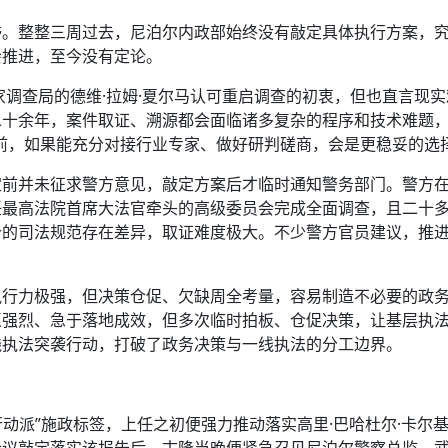
滞。整整三周过去，尼泊尔内政部始终没有敲定具体执行方案，
会推进，至今没有定论。
家调查局的德维·拉姆·夏尔马认可重启调查的初衷，但也直言现
二十余年，案件取证、溯源都会面临诸多复杂的程序和技术难题
前，如果能充分对接行业专家、做好研判磋商，会是更稳妥的选择
定前并未征求警方意见，敲定方案后才临时通知警务部门。警方
任最高法院首席大法官牵头的高级委员会完成全面调查，且二十
今的司法规范存在差异，取证难度极大。不少警方官员建议，推
执行力极强，但决策仓促、欠缺周全考量，容易制造不必要的政
愿强烈、急于落地成效，但多次临时拍板、仓促决策，让基层执
线执法突袭行动，打破了政务决策与一线执法的分工边界。
行动派”施政标签，上任之初便强力推动落实高里·巴哈杜尔·卡尔
会议敲定落实该报告后，古隆当晚便紧急召见尼泊尔警察总监、