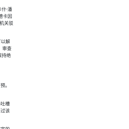
什·潘
德卡因
法机关驳
可以解
、审查
保持绝
干预。
基吐槽
不过该
官宣的