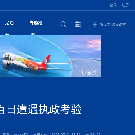
登录
注册
尼泊
专题推
简体中/选择语言
馆发布安全防
复盘：尼印关系转折如何间接影
综合
印度“蟑螂运动”升级：万名学生无视禁令游行 警方
尼泊尔头条
视频| 中国驻尼泊尔使馆举办招待会 隆重庆祝中
首届中尼媒体峰会
尼泊尔内政部长古隆坦言：任职4个月“没能好好工
“首届中尼媒体峰会”系列报道六：
尔
荐
境局势
催泪瓦斯驱散致180人受伤
国人民解放军建军99周年
作”
助农致富
国文化中心成
军西班牙队颁奖
泊尔
华为尼泊尔公司举办2026 科技前沿：媒体对话 助
综合新闻
视频| 南亚网视航拍加德满都：蓝花楹怒放的城市
2023年中尼投资与经贸论
印度陆军总司令将访尼 尼泊尔将授予其荣誉军官
中尼投资与经贸论坛举办：总理普
的第二故乡
力尼泊尔数字化转型
坛
军衔
吉祥灯揭幕
主席班达里
香”约：一座城与一枚香包双向
美国男子涉嫌非法越境进入尼泊尔 在印尼边境被
视频| “锦绣天府·安逸四川”文旅交流座谈会在尼泊
尼泊尔纳税人激励计划首期抽奖揭晓 消费者购物
“首届中尼媒体峰会”系列报道四：凝
赋能ICT发
家亲》摄制组志愿者演员招聘启
奇谈
巴基斯坦卡拉奇购物中心发生重大火灾 已致至少
旅游头条
晓谈天下丨美国人类学者马立安：深圳精神就是
世界第12高峰布洛阿特峰突发雪崩 知名登山家普
奖项出炉！罗德里斩获金球奖 西
捕
尔加德满都成功举办
视频| 加德满都东出口大升级! 苏雅尔维纳亚克至
250卢比喜中100万卢比大奖
进中尼友好
1人死亡
“闯”
中尼友谊龙舟赛
尔萨带队团队失联
国文化中心成
荣誉
尼泊尔巴克塔普尔 新年迎来旅游高峰
杜利凯尔六车道高速加速建设中
尼泊尔拟扩大国家服务团训练范围 8至12年级学生
尔
路”合作与创
域天妃：尺尊公主传奇》 第七
游眼
孟加拉前总理卡莉达·齐亚因病情“非常危急”入院治
徒步旅行
走进蓝毗尼：探寻佛陀诞生地的和平与宁静
尼泊尔春季徒步热升温 官方呼吁加强环保与安全
可自愿参加
雪域，两度西行赴拉萨
印度下调汽油、柴油及航空煤油出口关税 新税率6
视频|湖北十堰绿松石文化展西安举办：一石牵秦
尼泊尔加德满都加强控烟措施 保障公众健康和无
“首届中尼媒体峰会”系列报道五：尼
四川航空
传承与文明共生 第九章 金顶凝
疗
成都大运会
意识
费发布启事（面
正式实施“世代禁烟令”
开普省安全部队与巴塔恐怖分子冲突升级，造成民
南亚网络电视丨特朗普称如果选举人团投票给拜
高院裁决倒逼产业转型 奇特旺大象骑游存废引争
默默无闻”到全球竞争者
月1日起生效
尼泊尔经济运行简报，金融承压与发展调整并行
楚 青绿赴长安
视频| 朱红漫天：尼泊尔新年最“红”的节日
烟消费环境
带一路”
院选举答记者
赛尼泊尔赛区预
原创
斯里兰卡监狱爆发帮派大乱斗 已致25死百余人受
上榜酒店
尼泊尔迎来正宗中国味：福盛中餐厅盛大开业
加德满都旅馆：泰美尔区的传奇与地标
众大规模逃离家园
登，他将离开白宫
视频| 千年雨神巡游：尼泊尔拉托·马钦德拉纳特
议 伦理保护与地方民生两难博弈
展览在尼泊尔
救护车变“运毒车” 尼泊尔科西省大麻走私问题引关
行：故土羁绊与青年外流困境交
伤 军方紧急入驻维稳
杭州亚运会
纪实
孟加拉国土豆供过于求，价格跌破每公斤20塔卡
节的信仰与狂欢
木斯塘——从外国人的目的地，到如今尼泊尔人的
“致命一击”有多快
注
最长寿奥运冠军离世
印度多地遭遇极端热浪 新德里气温突破45°C
斯瓦米倡议设立瑜伽部 尼泊尔部长调侃“让腐败分
视频| 英国知名美妆品牌 The Body Shop 在帕坦
视频| 曾经打碟的手 如今签署逮捕令：苏丹·古隆
尼泊尔油罐车为避让野鹿侧翻起火 消防一小时成
“首届中尼媒体峰会“系列报道三：共
孔院” 短视
国记者看大运：通过体育赛事见
客厅
马尔代夫旅游业势头强劲：入境游客突破180万 中
吃喝玩乐
南亚网视《SATV新闻会客厅》专访喜马拉雅航空
加德满都迎来夜生活新地标：XO俱乐部树立全新
域天妃：尺尊公主传奇》 第七
南亚网视衷心祝愿尼泊尔人民以及全球尼泊尔朋友
旅游热土​
加德满都泰米尔雅乐轩酒店荣获环境管理认证
：趣味竞技燃
巴基斯坦削减LNG进口：取消21船合同并寻求卡
南亚网络电视丨亚洲最穷的国家不丹-拿10元人民
尼泊尔马南县：雪山、圣湖与古寺交织的高原秘境
子去冥想”
Labim Mall 正式开业
的逆袭传奇
功控制火势
演绎中尼感人故事
国仍是最大客源国
总裁周恩永：云端架虹桥 翼展新丝路
第二届中尼媒体峰会专题
标杆
安艺青、陈俐
传承与文明共生 第八章 塔基藏
斯里兰卡百年最强飓风致茶园成“荒地” 工人生计受
们德赛节快乐！
纪实
塔尔供气调整
孟加拉辍学率上升令人担忧
币，在不丹能干什么
南亚网视SATV｜探访加德满都文殊菩萨修行地勋
春天吞噬了冬
伤留在“记忆阁楼”
尼泊尔丹库塔警方查获647公斤大麻 两名涉案人员
文明互鉴 首部直译尼泊尔文版
南京造！
影星维杰“逆袭”登顶！印度一邦政坛迎来大洗牌
尼泊尔肿瘤医
运在欢庆与惜别中落幕
肃环县
不丹举办2025全球和平祈祷节
图说尼泊尔
南亚网视 SATV | 甘肃环县3 3米大锅烹煮66只
山体滑坡地区搜救行动正在进行中
重挫
部（猴庙）感悟朝圣之旅
来尼泊尔徒步为什么购买保险至关重要？
探索奢华：加德满都附近的顶级度假村
被捕
尼泊尔持续暴雨致全境交通瘫痪 多条国道关闭 数
尼正式首发
尼泊尔比拉德讷格尔一实习医生坠楼身亡
从雪域高原到尼泊尔：第三届“石榴籽杯”草原足球
【视频】尼泊尔新政府成立以来，都做了些什么？
尼泊尔本财年发力稳就业 计划创造十万岗位 重拳
“首届中尼媒体峰会”系列报道二：
百日遭遇执政考验
羊，你想不想来一口？
尼泊尔中国新年系列庆祝
赛（尼泊尔赛
带来激情与欢乐
印度洋稳定成为马澳第二次高级官员会谈首要议题​
南亚网视《SATV新闻会客厅》专访中国著名导演
Alev Kebab Sultanate 尼泊尔第一家土耳其中东
​释迦牟尼佛诞辰2569周年：千年智慧的当代回响
化中尼文旅合
访尼泊尔
巴基斯坦旁遮普省遭严重雾霾侵袭，多城空气质量
安徽凌家滩文化图片展在孟加拉国开幕
南亚网络电视丨为何中丹边境通婚普遍？看了不丹
百游客被困
吃太多烤红薯（不是因为容易
邀请赛6月20日山南启幕，跨国球队共逐绿茵
整治海外务工诈骗
结硕果
华诞
尼泊尔节日
南亚网视丨百年华诞：草原上升起不落的太阳（关
话动
一个无需择日的吉日：走进尼泊尔的Akshaya
谢飞先生
风味餐厅
风自山谷北--中国甘肃摄影家尼泊尔摄影展览
 加都大学苏
域天妃：尺尊公主传奇》 第七
斯里兰卡飓风死亡人数超过200人
达危险水平
姑娘真实生活，难怪想嫁到中国！
南亚网视SATV丨尼泊尔博达纳大佛塔
探索喜马拉雅山：尼泊尔徒步指南系列 - 系列 I
瓦尔纳巴斯博物馆酒店（Varnabas Museum
外开放
一届亚运会”闭幕，未来，何以
不丹帕罗嘎查乡向日葵产量占全国一半 农户盼增
尼泊尔拉利特普尔市 客车撞上高架桥致1死19伤
利宁，中国水电十一工程局上马相迪电站运维项
Tritiya
"抵尼 加都
南亚网视 SATV | 环州故城！环县
传承与文明共生 第七章 寺壁藏
尔乒乓球选手：中国队太强，想
马尔代夫实施“世代烟草禁令” 教育部长称开创全球
视频 | 中华人民共和国成立75周年庆祝活动在多
hotel）今天开业
州参加亚运会
孟加拉国登革热感染病例超1.5万 死亡58人
大型榨油设备
11次登顶珠峰刷新女性纪录！“山地女王”拉克巴·
中国
旅游故事
目）
外国青年“看中国” 巴西圣保罗大学教授-向世界展
第三届中尼媒体峰会
尼泊尔登顶传奇明玛·夏尔巴：从登山者到行业引
赛在加德满都隆
先例
南亚网视 SATV | 加德满都市展开河道垃圾清理活
加德满都“中国美食城”盛大开业 带来地道中餐与超
最美尼泊尔风景图
斯里兰卡铁路系统迎变革：内阁决议招聘女性担任
国举办
—医疗队护航
飞航线
夏巴兹总理将派遣巴基斯坦青年赴沙特参与“2030
南亚网络电视丨印军闯下弥天大祸！机枪扫射联合
南亚网络电视丨中国版的“马尔代夫”，海水清澈风
夏尔巴：荣光背后是半生漂泊与坚韧重生
23名登山者成功登顶乔戈里峰
示不一样的中国
领者 珠峰登山经济重回本土掌控
【相约帕坦杜巴广场】卡蒂克舞节：尼泊尔最古老
动 改善河道生态环境
南亚网视 SATV | 秒懂！环州故城的“由来”
值体验
启中尼文化交流
司机、站长等核心岗位
愿景”项目
国车队，或永久失去入常资格
景如画，宛如画中世界
木斯塘圣塔玛尼酒店被评为“2024最佳新酒店”
破百，印度总理莫迪点赞
不丹赌博与线上诈骗问题严峻 政府加强打击但挑
体育
中尼龙舟赛
视频| 从城市漫步到乡村漫步：外国创作者在中国
喜马拉雅航空
中尼友谊龙舟赛新闻发布会：中国驻尼使馆王欣参
中尼航线迎新契机 喜马拉雅航空与
南亚网视丨百年华诞：少年（合唱，中国电建尼泊
的文化舞蹈盛典，延续三百年的信仰与艺术
诊：温情守护
域天妃：尺尊公主传奇》 第七
尔参赛队员武术比赛赢得喝彩
马尔代夫实施“世代禁烟令” 外国游客也需遵守
第 10 届纹身大会4 月 7 日-9 日在加德满都举行
视频：第16届“汉语桥”世界中学生中文比赛 一号
都
战仍存
来源： 南亚网视
发布时间：2026-07-04 11:13
24423