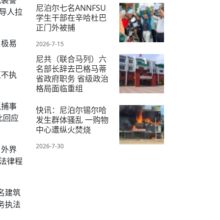
尼泊尔七名ANNFSU
导人拉
学生干部在辛哈杜巴
正门外被捕
，极易
2026-7-15
尼共（联合马列）六
名部长辞去巴格马蒂
拒不执
省政府职务 省级政治
格局面临重组
2026-7-22
抓捕事
快讯：尼泊尔锡尔哈
此回应
发生群体骚乱 一购物
中心遭纵火焚烧
2026-7-30
。外界
法律程
名建筑
务执法