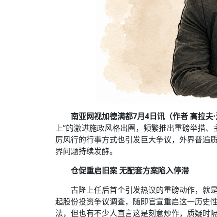
南亚网视加德满都7月4日讯（
作
者
高拉夫
上”的激进施政风格出圈，频繁推出重磅举措、
厉风行的行事方式也引发巨大争议，外界普遍
界问题持续发酵。
仓促重启旧案 无配套方案陷入停滞
古隆上任后首个引发热议的重磅动作，就是
起股份投资争议调查，随即官宣重启这一历史
法，但也有不少人直言这是刻意炒作，质疑时