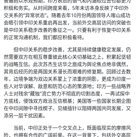
普遍抱以乐观预期，印方表态的语气和内涵较过去也都更为
积极和务实。从时间跨度来看，5年未访本身反映了中印外
交关系的“异常状态”。随着去年10月份两国领导人喀山成功
会晤引领中印关系重启再出发，当前外交高层访问的突破也
是中印关系稳步改善的象征之一。只要有利于恢复中印关系
的正常沟通机制，我们都应积极看待。
但中印关系的稳步改善，尤其是持续健康稳定发展，仍
然需要双方在相互尊重彼此核心关切基础之上，积累起坚韧
的战略互信。此次苏杰生访华之旅成为舆论焦点绝非偶然，
其背后经历的是两国关系漫长而艰难的修复期。回顾过去数
年，边境争端为双边关系蒙上了浓重的阴影，更成为印度一
些人对华误解、敌意和防范心态的策源地；印方一些战略界
人士对残余“藏独”流亡势力不彻底的切割态度，一再试探中
方底线，侵蚀双方政治互信根基；美国等一些国家长期企图
在中印间隙中寻找楔子、见缝插针以阻碍两国共同发展，又
添另一层干扰因素。
当前，中印正处于一个交叉点上，既面临现实的摩擦风
险，也拥有合作的广阔前景。在这一背景下，包括外交高层