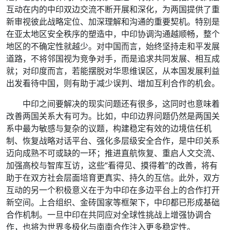
互动在内的中印双边交流不断开展和深化，为两国提供了重
新审视彼此战略定位、加深理解和沟通的重要契机。特别是
在亚太地区安全秩序的塑造中，中印协调沟通越顺畅，整个
地区的不确定性就越少。对中国而言，始终坚持走和平发展
道路，不将邻国视为竞争对手，而是追求共同发展、相互成
就；对印度而言，若能摆脱对华思维误区，从本国发展利益
出发看待中国，则有助于减少误判、增加互利合作的机会。
中印之间要解决的现实问题还有很多，这同时也意味着
改善两国关系大有可为。比如，中印边界问题仍然是两国关
系中最为敏感与复杂的议题，构建稳定有效的边境信任机
制、恢复战略对话平台、强化多层级安全合作，是中印关系
迈向成熟不可或缺的一环；推进直航恢复、重启人文交流、
加强高校与智库互访，这些“看得见、摸得着”的改善，将有
助于在双方社会层面培育更真实、持久的互信。此外，双方
互动的另一个积极意义在于为中印在多边平台上的合作打开
新空间。上合组织、金砖国家等框架下，中印都已形成基础
合作机制。一旦中印在共同应对全球性挑战上增强协调合
作，也将为世界多极化与南南合作注入更多稳定性。