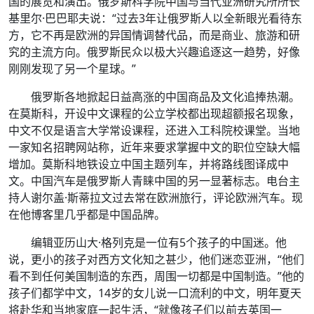
国的展览和演出。俄罗斯科学院中国与当代亚洲研究所所长
基里尔·巴巴耶夫说：“过去3年让俄罗斯人以全新眼光看待东
方，它不再是欧洲的异国情调替代品，而是商业、旅游和研
究的主流方向。俄罗斯民众以极大兴趣追逐这一趋势，好像
刚刚发现了另一个星球。”
俄罗斯各地掀起日益高涨的中国商品及文化追捧热潮。
在莫斯科，开设中文课程的公立学校都出现超额报名现象，
中文不仅是语言大学常设课程，还进入工科院校课堂。当地
一家知名招聘网站称，近年来要求掌握中文的职位空缺大幅
增加。莫斯科地铁设立中国主题列车，并将路线图译成中
文。中国汽车是俄罗斯人青睐中国的另一显著标志。电台主
持人谢尔盖·斯蒂拉文过去常在欧洲旅行，评论欧洲汽车。现
在他博客里几乎都是中国品牌。
编辑亚历山大·格列克是一位有5个孩子的中国迷。他
说，更小的孩子对西方文化知之甚少，他们迷恋亚洲，“他们
看不到任何美国制造的东西，周围一切都是中国制造。”他的
孩子们都学中文，14岁的女儿说一口流利的中文，明年夏天
将赴华和当地家庭一起生活，“就像孩子们以前去英国一