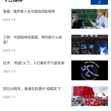
示
美媒：俄罗斯人在中国找到新榜样
2025-7-4
丁刚：中国咖啡进美国，带的是什么味
道？
2025-7-2
社评：“机超”火了，人们看的不只是热闹
2025-7-3
回归28周年，香港在机遇中“成蝶高飞”
2025-7-2