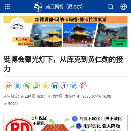
南亚网视（尼泊尔）
链博会聚光灯下，从库克到黄仁勋的接
力
责任编辑：南亚网视
来源： 环球时报
发布时间：2025-07-16 16:09
50904