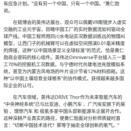
有应急计划。“没有另一个中国，只有一个中国。”黄仁勋
说。
在链博会的英伟达展台，观众可以佩戴VR眼镜步入虚实
交融的工业元宇宙，目睹中国工厂的实时数据流如何驱动全
球产线。中国工程师用四川水电站实况数据训练出的物理AI
模型，让西门子的机械臂可以在虚拟空间预演0.01毫米精度
的焊接，这种“以中国场景定义全球标准”的范式，恰是黄仁
勋商业密码的核心组件。英伟达Omniverse平台接入三一重
工70%的挖掘机工况数据，与宁德时代共建电池充放模拟系
统，甚至为内蒙古风电场的叶片设计节省12%材料损耗。这
种“以中国土壤培育全球根系”的协作模式，获得越来越多国
际企业的认可。
在汽车领域，英伟达DRIVE Thor作为未来智能汽车的
“中央神经系统”已与比亚迪、小鹏汽车 、广汽埃安旗下的昊
铂 、理想汽车 和 极氪多家中国头部新能源车企展开合作。
这种深耕产业真实的路径，使黄仁勋面对分析师质疑时直
言：“切断中国技术迭代？那等于抽走全球创新的氧气。”