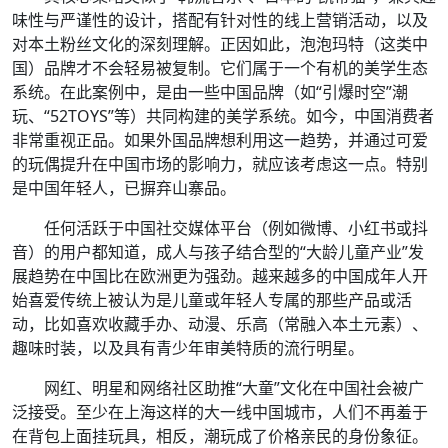
味性与严谨性的设计，搭配有针对性的线上营销活动，以及
对本土粉丝文化的深刻理解。正因如此，泡泡玛特（这类中
国）品牌才不会轻易被复制。它们属于一个有机的美学生态
系统。在此案例中，是由一些中国品牌（如“引爆时空”潮
玩、“52TOYS”等）共同构建的美学系统。如今，中国消费者
非常重视正品。如果外国品牌想利用这一趋势，并通过可爱
的玩偶提升在中国市场的影响力，就应该考虑这一点。特别
是中国年轻人，已摒弃山寨品。
任何活跃于中国社交媒体平台（例如微博、小红书或抖
音）的用户都知道，成人与孩子结合型的“大龄儿童产业”发
展趋势在中国比在欧洲更为强劲。越来越多的中国成年人开
始喜爱传统上被认为是儿童或年轻人专属的那些产品或活
动，比如喜欢收藏手办、动漫、乐高（常融入本土元素）、
趣味时装，以及具有青少年审美特质的流行明星。
网红、明星和网络社区助推“大童”文化在中国社会被广
泛接受。至少在上海这样的大一线中国城市，人们不再羞于
在背包上面挂玩具，相反，潮玩成了价格亲民的身份象征。