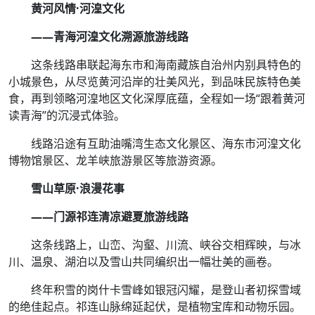
黄河风情·河湟文化
——青海河湟文化溯源旅游线路
这条线路串联起海东市和海南藏族自治州内别具特色的
小城景色，从尽览黄河沿岸的壮美风光，到品味民族特色美
食，再到领略河湟地区文化深厚底蕴，全程如一场“跟着黄河
读青海”的沉浸式体验。
线路沿途有互助油嘴湾生态文化景区、海东市河湟文化
博物馆景区、龙羊峡旅游景区等旅游资源。
雪山草原·浪漫花事
——门源祁连清凉避夏旅游线路
这条线路上，山峦、沟壑、川流、峡谷交相辉映，与冰
川、温泉、湖泊以及雪山共同编织出一幅壮美的画卷。
终年积雪的岗什卡雪峰如银冠闪耀，是登山者初探雪域
的绝佳起点。祁连山脉绵延起伏，是植物宝库和动物乐园。