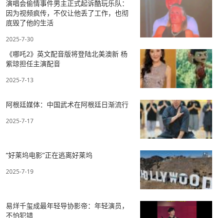
演唱会偷情事件男主正式起诉酷玩乐队：
因为视频疯传，不仅让他丢了工作，也彻
底毁了他的生活
2025-7-30
《哪吒2》英文配音版将登陆北美澳新 杨
紫琼担任主演配音
2025-7-13
阿根廷媒体：中国武术在阿根廷日渐流行
2025-7-17
“好莱坞电影”正在逃离好莱坞
2025-7-19
易烊千玺成最年轻导协影帝：年轻演员，
不怕犯错