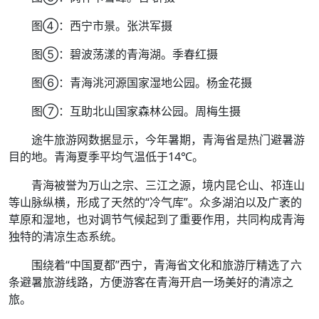
图④：西宁市景。张洪军摄
图⑤：碧波荡漾的青海湖。季春红摄
图⑥：青海洮河源国家湿地公园。杨金花摄
图⑦：互助北山国家森林公园。周梅生摄
途牛旅游网数据显示，今年暑期，青海省是热门避暑游
目的地。青海夏季平均气温低于14℃。
青海被誉为万山之宗、三江之源，境内昆仑山、祁连山
等山脉纵横，形成了天然的“冷气库”。众多湖泊以及广袤的
草原和湿地，也对调节气候起到了重要作用，共同构成青海
独特的清凉生态系统。
围绕着“中国夏都”西宁，青海省文化和旅游厅精选了六
条避暑旅游线路，方便游客在青海开启一场美好的清凉之
旅。