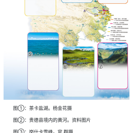
图①：茶卡盐湖。杨金花摄
图②：贵德县境内的黄河。资料图片
图③：岗什卡雪峰。官 群摄