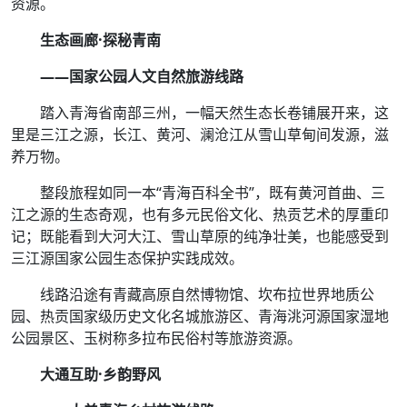
资源。
生态画廊·探秘青南
——国家公园人文自然旅游线路
踏入青海省南部三州，一幅天然生态长卷铺展开来，这
里是三江之源，长江、黄河、澜沧江从雪山草甸间发源，滋
养万物。
整段旅程如同一本“青海百科全书”，既有黄河首曲、三
江之源的生态奇观，也有多元民俗文化、热贡艺术的厚重印
记；既能看到大河大江、雪山草原的纯净壮美，也能感受到
三江源国家公园生态保护实践成效。
线路沿途有青藏高原自然博物馆、坎布拉世界地质公
园、热贡国家级历史文化名城旅游区、青海洮河源国家湿地
公园景区、玉树称多拉布民俗村等旅游资源。
大通互助·乡韵野风