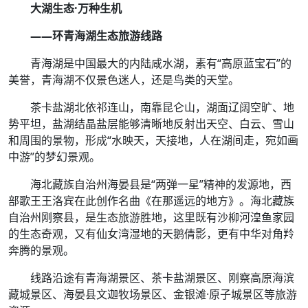
大湖生态·万种生机
——环青海湖生态旅游线路
青海湖是中国最大的内陆咸水湖，素有“高原蓝宝石”的
美誉，青海湖不仅景色迷人，还是鸟类的天堂。
茶卡盐湖北依祁连山，南靠昆仑山，湖面辽阔空旷、地
势平坦，盐湖结晶盐层能够清晰地反射出天空、白云、雪山
和周围的景物，形成“水映天，天接地，人在湖间走，宛如画
中游”的梦幻景观。
海北藏族自治州海晏县是“两弹一星”精神的发源地，西
部歌王王洛宾在此创作名曲《在那遥远的地方》。海北藏族
自治州刚察县，是生态旅游胜地，这里既有沙柳河湟鱼家园
的生态奇观，又有仙女湾湿地的天鹅倩影，更有中华对角羚
奔腾的景观。
线路沿途有青海湖景区、茶卡盐湖景区、刚察高原海滨
藏城景区、海晏县文迦牧场景区、金银滩·原子城景区等旅游