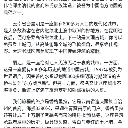
伟宅邸由清代的富商朱氏家族建造，被誉为中国南方宅园的
典范之一。
云南省会昆明是一座拥有800多万人口的现代化城市，
是大多数游客在省内继续北上途中歇脚的好地方。在昆明过
夜后，便可搭乘高铁继续北上。下一站是大理古城，你可以
免费登上城门，从高处俯瞰全城的飞檐翘角，尽享绝佳视
野。大理老城区完美展现了中国传统建筑的精髓。
丽江，是一座绝对让人无法无动于衷的城市。一方面，
这是一座拥有800多年历史的地道中国古城，1997年被列为
世界遗产，因完善的水系规划和300多座明清时期建造的古
桥被誉为“东方威尼斯”。但另一方面，盛名又让这座城市不
堪重负，街道上挤满了旅游商铺和熙熙攘攘的人群。
我们旅程的终点是香格里拉，它是云南省迪庆藏族自治
州的首府，海拔3380米，是通往青藏高原的门户。香格里拉
还有让成千上万朝圣者慕名而来的噶丹·松赞林寺，这座建筑
承载着厚重的历史，极具镜头感，雪白与赤红的土坯墙、金