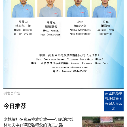
列表页广告
南亚网络电
视传媒集团
采编人员公
今日推荐
示
少林精神在喜马拉雅绽放——记尼泊尔少
林功夫中心释延弘师父的功夫之路