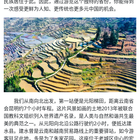
民族居住于此。因此，通过游览这个独特的省份，你能得到
一次感受更鲜为人知、更传统也更多元中国的机会。
我们从南向北出发，第一站便是元阳梯田，距离云南省
会昆明约7个小时车程。这片风景如画的土地2013年被联合
国教科文组织列入世界遗产名录，是人类与自然和谐共生最
美的典范之一。从元阳向北沿公路行驶约2小时，便抵达建
水县。建水曾是云南和越南贸易路线上的重要驿站，如今游
客驻足此地，多是为了朱家花园。这座位于老城区中心的宏