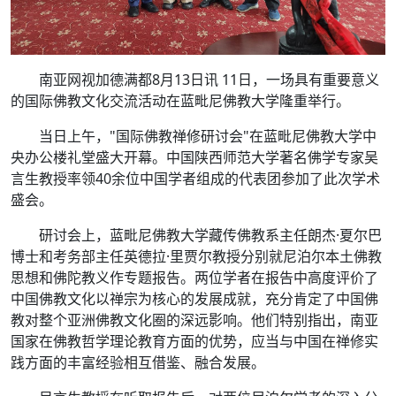
南亚网视加德满都8月13日讯 11日，一场具有重要意义
的国际佛教文化交流活动在蓝毗尼佛教大学隆重举行。
当日上午，"国际佛教禅修研讨会"在蓝毗尼佛教大学中
央办公楼礼堂盛大开幕。中国陕西师范大学著名佛学专家吴
言生教授率领40余位中国学者组成的代表团参加了此次学术
盛会。
研讨会上，蓝毗尼佛教大学藏传佛教系主任朗杰·夏尔巴
博士和考务部主任英德拉·里贾尔教授分别就尼泊尔本土佛教
思想和佛陀教义作专题报告。两位学者在报告中高度评价了
中国佛教文化以禅宗为核心的发展成就，充分肯定了中国佛
教对整个亚洲佛教文化圈的深远影响。他们特别指出，南亚
国家在佛教哲学理论教育方面的优势，应当与中国在禅修实
践方面的丰富经验相互借鉴、融合发展。