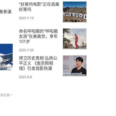
“好莱坞电影”正在逃离
好莱坞
德普参演
2025-7-19
命名呼啦圈的“呼啦圈
女孩”在美离世，享年
101岁
2025-7-29
捍卫历史真相 弘扬公
平正义 《南京照相
雅航空
馆》引发观影热潮
2025-8-8
们将在第一