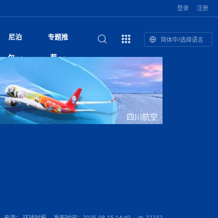
登录
注册
尼泊
专题推
简体中/选择语言
和南亚”国际
复盘：尼印关系转折如何间接影
综合
印度“蟑螂运动”升级：万名学生无视禁令游行 警方
尼泊尔头条
视频| 中国驻尼泊尔使馆举办招待会 隆重庆祝中
首届中尼媒体峰会
尼泊尔土地所有权有多大？地下矿产、文物和毒品
“首届中尼媒体峰会”系列报道六：
尔
荐
境局势
催泪瓦斯驱散致180人受伤
国人民解放军建军99周年
法律这样规定
助农致富
国文化中心成
军西班牙队颁奖
泊尔
华为尼泊尔公司举办2026 科技前沿：媒体对话 助
综合新闻
视频| 南亚网视航拍加德满都：蓝花楹怒放的城市
2023年中尼投资与经贸论
印度陆军总司令将访尼 尼泊尔将授予其荣誉军官
中尼投资与经贸论坛举办：总理普
的第二故乡
力尼泊尔数字化转型
坛
军衔
吉祥灯揭幕
馆发布安全防
香”约：一座城与一枚香包双向
美国男子涉嫌非法越境进入尼泊尔 在印尼边境被
视频| “锦绣天府·安逸四川”文旅交流座谈会在尼泊
频繁服务器宕机暴露顽疾 尼泊尔数字治理遭遇系
“首届中尼媒体峰会”系列报道四：凝
赋能ICT发
家亲》摄制组志愿者演员招聘启
奇谈
巴基斯坦卡拉奇购物中心发生重大火灾 已致至少
旅游头条
晓谈天下丨美国人类学者马立安：深圳精神就是
世界第12高峰布洛阿特峰突发雪崩 知名登山家普
奖项出炉！罗德里斩获金球奖 西
捕
尔加德满都成功举办
视频| 加德满都东出口大升级! 苏雅尔维纳亚克至
统性失败
进中尼友好
1人死亡
“闯”
中尼友谊龙舟赛
尔萨带队团队失联
国文化中心成
荣誉
尼泊尔巴克塔普尔 新年迎来旅游高峰
杜利凯尔六车道高速加速建设中
尼泊尔拟扩大国家服务团训练范围 8至12年级学生
路”合作与创
域天妃：尺尊公主传奇》 第七
游眼
孟加拉前总理卡莉达·齐亚因病情“非常危急”入院治
徒步旅行
走进蓝毗尼：探寻佛陀诞生地的和平与宁静
尼泊尔春季徒步热升温 官方呼吁加强环保与安全
可自愿参加
主席班达里
雪域，两度西行赴拉萨
印度下调汽油、柴油及航空煤油出口关税 新税率6
视频|湖北十堰绿松石文化展西安举办：一石牵秦
尼泊尔内政部长古隆坦言：任职4个月“没能好好工
“首届中尼媒体峰会”系列报道五：尼
四川航空
传承与文明共生 第九章 金顶凝
疗
成都大运会
意识
费发布启事（面
正式实施“世代禁烟令”
开普省安全部队与巴塔恐怖分子冲突升级，造成民
南亚网络电视丨特朗普称如果选举人团投票给拜
高院裁决倒逼产业转型 奇特旺大象骑游存废引争
默默无闻”到全球竞争者
月1日起生效
尼泊尔经济运行简报，金融承压与发展调整并行
楚 青绿赴长安
视频| 朱红漫天：尼泊尔新年最“红”的节日
作”
带一路”
赛尼泊尔赛区预
会：山海情反馈影响
原创
斯里兰卡监狱爆发帮派大乱斗 已致25死百余人受
上榜酒店
尼泊尔迎来正宗中国味：福盛中餐厅盛大开业
加德满都旅馆：泰美尔区的传奇与地标
众大规模逃离家园
登，他将离开白宫
视频| 千年雨神巡游：尼泊尔拉托·马钦德拉纳特
议 伦理保护与地方民生两难博弈
展览在尼泊尔
救护车变“运毒车” 尼泊尔科西省大麻走私问题引关
尔
行：故土羁绊与青年外流困境交
伤 军方紧急入驻维稳
杭州亚运会
纪实
孟加拉国土豆供过于求，价格跌破每公斤20塔卡
节的信仰与狂欢
木斯塘——从外国人的目的地，到如今尼泊尔人的
“致命一击”有多快
注
最长寿奥运冠军离世
印度多地遭遇极端热浪 新德里气温突破45°C
斯瓦米倡议设立瑜伽部 尼泊尔部长调侃“让腐败分
视频| 英国知名美妆品牌 The Body Shop 在帕坦
视频| 曾经打碟的手 如今签署逮捕令：苏丹·古隆
尼泊尔纳税人激励计划首期抽奖揭晓 消费者购物
“首届中尼媒体峰会“系列报道三：共
孔院” 短视
国记者看大运：通过体育赛事见
客厅
马尔代夫旅游业势头强劲：入境游客突破180万 中
吃喝玩乐
南亚网视《SATV新闻会客厅》专访喜马拉雅航空
加德满都迎来夜生活新地标：XO俱乐部树立全新
域天妃：尺尊公主传奇》 第七
会：向少华发言致辞
南亚网视衷心祝愿尼泊尔人民以及全球尼泊尔朋友
旅游热土​
加德满都泰米尔雅乐轩酒店荣获环境管理认证
：趣味竞技燃
巴基斯坦削减LNG进口：取消21船合同并寻求卡
南亚网络电视丨亚洲最穷的国家不丹-拿10元人民
尼泊尔马南县：雪山、圣湖与古寺交织的高原秘境
子去冥想”
Labim Mall 正式开业
的逆袭传奇
250卢比喜中100万卢比大奖
演绎中尼感人故事
院选举答记者
国仍是最大客源国
总裁周恩永：云端架虹桥 翼展新丝路
第二届中尼媒体峰会专题
标杆
安艺青、陈俐
传承与文明共生 第八章 塔基藏
斯里兰卡百年最强飓风致茶园成“荒地” 工人生计受
们德赛节快乐！
纪实
塔尔供气调整
孟加拉辍学率上升令人担忧
币，在不丹能干什么
南亚网视SATV｜探访加德满都文殊菩萨修行地勋
春天吞噬了冬
伤留在“记忆阁楼”
尼泊尔丹库塔警方查获647公斤大麻 两名涉案人员
文明互鉴 首部直译尼泊尔文版
南京造！
影星维杰“逆袭”登顶！印度一邦政坛迎来大洗牌
尼泊尔肿瘤医
运在欢庆与惜别中落幕
肃环县
不丹举办2025全球和平祈祷节
图说尼泊尔
南亚网视 SATV | 甘肃环县3 3米大锅烹煮66只
山体滑坡地区搜救行动正在进行中
重挫
会：张兴年宣读环喜马拉雅研究
部（猴庙）感悟朝圣之旅
来尼泊尔徒步为什么购买保险至关重要？
探索奢华：加德满都附近的顶级度假村
被捕
尼泊尔持续暴雨致全境交通瘫痪 多条国道关闭 数
尼正式首发
尼泊尔比拉德讷格尔一实习医生坠楼身亡
从雪域高原到尼泊尔：第三届“石榴籽杯”草原足球
【视频】尼泊尔新政府成立以来，都做了些什么？
尼泊尔加德满都加强控烟措施 保障公众健康和无
“首届中尼媒体峰会”系列报道二：
羊，你想不想来一口？
尼泊尔中国新年系列庆祝
赛（尼泊尔赛
带来激情与欢乐
印度洋稳定成为马澳第二次高级官员会谈首要议题​
南亚网视《SATV新闻会客厅》专访中国著名导演
Alev Kebab Sultanate 尼泊尔第一家土耳其中东
​释迦牟尼佛诞辰2569周年：千年智慧的当代回响
化中尼文旅合
访尼泊尔
巴基斯坦旁遮普省遭严重雾霾侵袭，多城空气质量
安徽凌家滩文化图片展在孟加拉国开幕
南亚网络电视丨为何中丹边境通婚普遍？看了不丹
百游客被困
吃太多烤红薯（不是因为容易
邀请赛6月20日山南启幕，跨国球队共逐绿茵
烟消费环境
结硕果
击案 至少6人遇难枪手身份为
华诞
尼泊尔节日
南亚网视丨百年华诞：草原上升起不落的太阳（关
话动
一个无需择日的吉日：走进尼泊尔的Akshaya
一届亚运会”闭幕，未来，何以
谢飞先生
风味餐厅
风自山谷北--中国甘肃摄影家尼泊尔摄影展览
 加都大学苏
域天妃：尺尊公主传奇》 第七
斯里兰卡飓风死亡人数超过200人
达危险水平
姑娘真实生活，难怪想嫁到中国！
南亚网视SATV丨尼泊尔博达纳大佛塔
探索喜马拉雅山：尼泊尔徒步指南系列 - 系列 I
瓦尔纳巴斯博物馆酒店（Varnabas Museum
外开放
不丹帕罗嘎查乡向日葵产量占全国一半 农户盼增
尼泊尔拉利特普尔市 客车撞上高架桥致1死19伤
利宁，中国水电十一工程局上马相迪电站运维项
Tritiya
"抵尼 加都
南亚网视 SATV | 环州故城！环县
传承与文明共生 第七章 寺壁藏
尔乒乓球选手：中国队太强，想
马尔代夫实施“世代烟草禁令” 教育部长称开创全球
会：朱锋参赞致辞
视频 | 中华人民共和国成立75周年庆祝活动在多
hotel）今天开业
州参加亚运会
孟加拉国登革热感染病例超1.5万 死亡58人
大型榨油设备
11次登顶珠峰刷新女性纪录！“山地女王”拉克巴·
中国
旅游故事
目）
外国青年“看中国” 巴西圣保罗大学教授-向世界展
第三届中尼媒体峰会
尼泊尔登顶传奇明玛·夏尔巴：从登山者到行业引
赛在加德满都隆
先例
南亚网视 SATV | 加德满都市展开河道垃圾清理活
加德满都“中国美食城”盛大开业 带来地道中餐与超
最美尼泊尔风景图
斯里兰卡铁路系统迎变革：内阁决议招聘女性担任
国举办
—医疗队护航
飞航线
夏巴兹总理将派遣巴基斯坦青年赴沙特参与“2030
南亚网络电视丨印军闯下弥天大祸！机枪扫射联合
南亚网络电视丨中国版的“马尔代夫”，海水清澈风
夏尔巴：荣光背后是半生漂泊与坚韧重生
23名登山者成功登顶乔戈里峰
示不一样的中国
领者 珠峰登山经济重回本土掌控
【相约帕坦杜巴广场】卡蒂克舞节：尼泊尔最古老
破百，印度总理莫迪点赞
动 改善河道生态环境
南亚网视 SATV | 秒懂！环州故城的“由来”
值体验
启中尼文化交流
司机、站长等核心岗位
会：柯绍致辞并发布倡议书
 沙阿总理将一对一会见中印美
愿景”项目
国车队，或永久失去入常资格
景如画，宛如画中世界
木斯塘圣塔玛尼酒店被评为“2024最佳新酒店”
不丹赌博与线上诈骗问题严峻 政府加强打击但挑
体育
中尼龙舟赛
视频| 从城市漫步到乡村漫步：外国创作者在中国
喜马拉雅航空
中尼友谊龙舟赛新闻发布会：中国驻尼使馆王欣参
中尼航线迎新契机 喜马拉雅航空与
南亚网视丨百年华诞：少年（合唱，中国电建尼泊
的文化舞蹈盛典，延续三百年的信仰与艺术
诊：温情守护
域天妃：尺尊公主传奇》 第七
尔参赛队员武术比赛赢得喝彩
马尔代夫实施“世代禁烟令” 外国游客也需遵守
第 10 届纹身大会4 月 7 日-9 日在加德满都举行
视频：第16届“汉语桥”世界中学生中文比赛 一号
都
战仍存
来源： 环球时报
发布时间：2025-08-15 14:49
22232