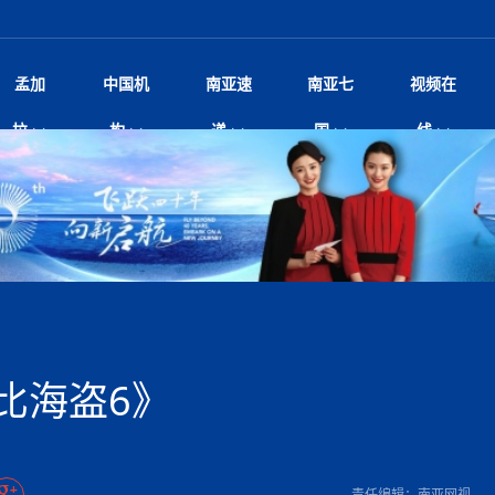
孟加
中国机
南亚速
南亚七
视频在
尼泊尔总理沙阿将单独会见中
影
中国电影节”在尼泊尔首都加德满都正式开幕 《大
孟加拉头条
微电影《一缕阳光》
中国驻尼使馆
孟加拉国东南部暴雨引发洪灾滑坡 44人遇难超百
文化﹒艺术
张茂明大使出席“全球多极化下的中国
印度新闻
喜马拉雅地缘博弈
视频
拉
构
递
国
线
杀》导演兼编剧张琪接受南亚网视专访
万人受困 救援受阻
研讨会
响1962年中印边
击案致9人死亡 14岁枪手先杀
剧
媒独家专访｜内政部长苏丹·古龙：回应警暴争
华侨华人
22集电视剧《山海情》尼语版 第二十二集
中国文化中心
芒果促进中孟贸易关系
娱乐﹒体育
“我和中国的故事——庆祝尼泊尔中
尼泊尔新闻
特朗普为世界杯冠
新尼
深汕微电影《新生活》
、Z世代正义、宗教冲突与施政质疑
立十周年”征文系列之一：中国是我
 尼泊尔沙阿政府深陷治理危
频丨探秘富贵车业掌舵人巫兴贵的非凡之路
孟加拉国暴发数十年来最严重麻疹疫情 死亡儿童
尼泊尔雨季将至灾害风险攀升 中使
甘肃庆阳二十一载“
沙水拍云崖暖：云南推动长征精
院
轮载初心 实干赴征程——探秘富贵车业掌舵人
旅游文化
中资企业协会
乔治亚·马洛尼抱怨孟加拉国出售劳工签证
生活﹒健康
华为深耕尼泊尔二十余年：以人才培养
巴基斯坦新闻
南亚网视《中尼一
开心
22集电视剧《山海情》尼语版 第二十一集
超过500人
孟加拉国智库学者访华团一行访问南亚研究所
疫重要提醒
奔赴
2026世界杯各大
微电影《东方梦》
共生
兴贵的非凡之路
展，共筑数字未来
事
2
击 特朗普：美伊尽快达成协
“拆改”到“经营”：中国城市更新如何在存量中破
“我和中国的故事——庆祝尼泊尔中
班牙包揽三大重磅
尼建交70周年系列报道十三丨南亚网视专访尼
尼泊尔数字经济陷入单向发展
片
的柜台 她的世界
娱乐体育
纪录片丨喜马拉雅情缘系列之北大的奥妮卡
华侨华人协会
巴基斯坦世界最佳保龄球阵容：阿夫里迪
本网原创
香港职业生涯协会访尼：聚焦“一带一
孟加拉国新闻
长篇历史小说《雪
新旅
划
？
“如果我没有戒酒，我就不可能成为一名作家”
立十周年”征文
行医用及工业用大麻种植法案
友好论坛主席高亮先生
22集电视剧《山海情》尼语版 第二十集
孟加拉国宣布2月举行议会选举 为去年政治动荡后
“中国正在帮助孟加拉国实现梦想”（共创繁荣发展
张茂明大使拜会尼泊尔联邦院新任副
散记丨八载风雪归
微电影《少年突击队》
业故事
卷·双脉合流：技艺
新向优向绿，中国经济一路向前
根异国，仁心不改--专访尼泊尔华侨友好医院创
南亚网视“2026年新年恭贺视频”免
全球首个！马尔代夫
证
首次全国投票
新时代）
中国动画产业，从“
爆炸致34名矿工死亡
片
生活健康
定制专属纸巾，助力品牌形象升级｜A.B.C.paper
加大孔子学院
港媒：榴莲成为中国年轻消费者时尚选择
媒体峰会
第25届“汉语桥”世界大学生中文比
斯里兰卡新闻
巧
第四届中尼媒体峰
本网
人夏琛琛
纪录片丨喜马拉雅情缘系列之博克拉的“中江表哥”
孟加拉国世界杯任务开始
向在尼中资机构及企业）
一建筑倒塌 已致9人死亡
本搅局南海，日学者警告：日本正图谋南下将菲
北京希望吸引更多孟加拉国游客来中国旅游
铭记历史守望和平｜“我的南京”主题
尼建交70周年系列报道十二丨南亚网视专访尼
22集电视剧《山海情》尼语版 第十九集
张茂明大使拜会尼泊尔内政部长阿亚
尼泊尔廓尔喀乡村
微电影《我们的答案》
尼泊尔定制服务
选赛圆满落幕
球第二 中国新能源车垄断当
尼泊尔蓝毗尼首届“国际和平节”活动
为桥，同心筑梦
宾打造成桥头堡
中国文化中心隆重开幕
生死时速！毒蛇完成
达现场回应媒体提问 激进言
文化教育协会会长哈利仕博士
孟加拉国调整进口政策，服装制造商预计出口额将
王炯会见孟加拉国北达卡市市长阿提库·伊斯拉姆
织
享年101岁，全球
度候选汉字发布 包括“睦”“联”
播
人物访谈
特大孔子学院
国家电投五凌电力控股的孟加拉国首个综合智慧能
成都大运会
特里布文大学孔子学院作品 荣获 “最・
马尔代夫新闻
（成都大运会）外
新闻会
俄乌战场经历 坦言宁愿返俄
达卡周六早上空气质量中等
长篇历史小说《雪
第四届中尼媒体峰
国藏族创业者在尼泊尔的咖啡梦想
纪录片丨喜马拉雅情缘系列之尼泊尔“老广”杰克
穆斯塔菲兹在上一场比赛中创保龄球胜利纪录
中铁二局尼泊尔军方公路十标项目部
裁军协议 哈马斯同意全面解
额外增加50亿美元
孟加拉旅游产业现状
22集电视剧《山海情》尼语版 第十八集
外交部发言人就尼泊尔联邦议会众议
源项目开工
频征集活动特等奖
证中国发展奇迹
尼泊尔锐达股份有限公司——合成轻钢树脂瓦
“汉语桥”尼泊尔赛区决赛圆满落幕，
卷·双脉合流：技艺
激情 篝火欢歌庆元旦
尼泊尔首届“中国新年”系列庆祝活动
步撤军
阶段 外交部再次敦促日方彻
访尼人权委员会委员比肯·K·达瓦迪莉莉·塔帕：
柏林中国文化中心举办诗歌诵读会《
英媒：不要把童年创
尼建交70周年系列报道十一丨南亚网视专访尼
奇葩的孟加拉：女性执政，性交易却合法化，工人
问
千年典籍赋能中尼
“苏超”冠军奖杯，
接踵而至 巴伦政府亟需凝聚
剧
视频新闻
20集微短剧《爱在加德满都》第2集
援尼医疗队
嫦娥六号暴雨中起飞，诠释嫦娥奔月之美！
杭州亚运会
中国援尼医疗队协调捐赠新车 助力
不丹新闻
境外媒体：杭州亚
中国甘
莎摘得桂冠
巧
尼泊尔281个水电项目遇阻 万亿
“Vinnata”品牌开启征程
第四届中尼媒体峰
度复盘国家治理危机：政策脱离民生 粗暴执法
纪录片丨喜马拉雅情缘系列之幸福的“中间人”
谢哈布丁当选孟加拉国新任总统
天》
生校车事故 致包括司机在内6
尔华人华侨协会 促统会 会长
孟加拉国登革热死亡病例升至283例，专家预警11
每天流汗又流血
卡拉姆·阿里90 岁高龄仍不戴眼镜看报纸
《佛国记》于蓝毗
比海盗6》
院提升服务能力
中国—中亚精神”如何照亮区域
历史首次！孟加拉帕德玛大桥铁路连接线传来好消
第23届“汉语桥”世界大学生中文比
大运会给成都市民
一轮对伊朗的打击行动
穆萨货运双线开通！响应全球，携手开启新篇章
报告
逼民众走向极端
南航与文旅机构共庆中国旅游日，深
青海省玉树藏族自治州商务考察团到
廷足协在世界杯上的违规违纪行
月后仍处高风险期
冬天，真不建议你
寻发展确定性
讯
图说孟加拉
续集热潮席卷尼泊尔影坛：是故事延续还是单纯逐
中国在尼企业
专访：世界贸易组织官员关注孟加拉国脱离最不发
南亚车界
拉萨⇌加德满都直飞航班每周一班
泰国高中发生恶性枪
百年
时代”？
20集微短剧《爱在加德满都》第1集
息
南亚网视祝大家新年快乐：砥砺前行，再创辉煌！
区）决赛圆满落幕
潮评丨“史上最好的
第24届“汉语桥”尼泊尔赛区决赛收官
长篇历史小说《雪
孟加拉国第一座现代化大型污水处理厂竣工 中
作
发生5.7级、5.8级地震 全
纪录片丨喜马拉雅情缘系列之弄堂里的尼泊尔餐厅
12月28日孟加拉国首条轻轨正式开通
斯里兰卡中国文化中心图书馆正式对
胖）
利？
达国家平稳过渡
学生
反复陷入僵局 尼泊尔困局根
援尼医疗队首批中医设备及"侨胞药箱
“心向远方”？
庆山夺冠
卷·双脉合流：技艺
成都大运会｜尼泊
实账单百万富翁计划” 每日诞生
别会见中印两国驻尼大使 释
南亚网视新闻会客厅片头
方：“一带一路”倡议造福伙伴国又一例证
第四届中尼媒体峰
 暂无人员伤亡
泊尔新锐政坛女性高塔姆履职百日谈：大刀阔斧
尼泊尔武术运动员今日启程赴中国湖
界小姐冠军出炉 新晋佳丽同台温
米拉看
字
义乌“焕新”开市
诊疗中心服务能力温情双升级
藏发展之路为何具有世界借鉴
孟加拉国的能源计划因燃料危机而面临天然气困境
视频：尼泊尔层峦叠嶂的朱加尔雪山
第22届“汉语桥”世界大学生中文比
巧
看大熊猫
号
司法改革 深耕青年政治传承
绿茵驰骋展英姿 白衣守护践仁心—
赛前强化训练和交流学习
喜马拉雅航空开通拉萨-加德满都直
重举行
印度代表队奖牌数
加大孔院举办“儒韵华彩”文化周 开
异域味蕾碰撞 瞬间穿越故乡——汉源餐厅
尼泊尔纪录片《从零到8848》亚特兰大首映 聚焦
“中国正在帮助孟加拉国实现梦想”
孟加拉国反对派不参加下届大选
中尼友谊足球赛
第四届中尼媒体峰
打破自我外交惯例
京召开 习近平重要指示为新
娱乐
尼泊尔各界呼吁理性看待施
绸之路桥”完工 投入使用提升区
河北第16批援尼医疗队加德满都义
李尚福会见孟加拉国海军参谋长
视频 | 美丽的村庄“多拉乐加特”
新篇章
长篇历史小说《雪
成都大运会：尼泊
·沙阿主持召开资本市场高层
1-0力克阿根廷 时隔16年再
最短登顶路线与气候议题
外交代表
喜马拉雅航空正式复航重庆=加德满
责任编辑：南亚网视