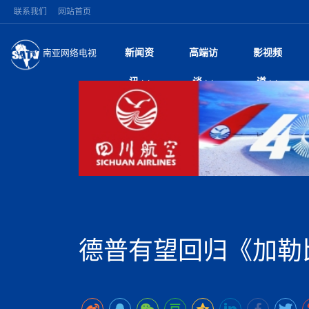
联系我们
网站首页
新闻资
高端访
影视频
南亚网络电视
今日头条
名人访谈
打破自我外交惯例 
微电
“
讯
谈
道
印美使节
风
国际新闻
全球人物
泰国暖武里府校园枪
电视
尼
祖父母后血洗校园
议
执政逾四月争议不断
视
中国新闻
创业故事
（长江十年行）金
电影
车
机遭多方质疑
神与长江文化交融
巫
美方暂缓对伊军事打
从
中
经济新闻
凡人故事
消费火爆出口疲软 
纪录
她
议即可取消开战计
局
尼泊尔甘达基省颁
中
困境亟待破局
好评中国丨向实向
扎
省首席部长正式认
环球观察
巴基斯坦西南部煤矿
宣传
始
印度马哈拉施特拉邦
日
中
尼电动新车市占率全
时政微观察丨以侨
律
尼泊尔前总理普拉昌
中
一带一路
2026“一带一路”年
微直
地近八成市场
被俘尼泊尔青年讲述
中
语引发广泛讨论
美国促成加沙历史性
“稳”等
也不愿归国
除武装 以色列将逐
持刀闯馆案进入公诉
专
中
南亚网评
南亚网评｜多重考验
微短
PPA审批持续停滞 
查整改
深
尼泊尔马奥塔里县发
泊
德普有望回归《加勒
共识推进善治
东西问｜强晓云：“
水电投资承压
美军称已完成最新
倒
人受伤
国际足联：对阿根
丝路故事
世界从中国两会探
影视资
高质量合作的“黄金
为展开调查
青海海南州兴海县接连
南亚网评：邻国外交
尼泊尔政府推出“真
尼泊尔巴伦政府将分
县7个乡镇设施受损
尼
图说南亚
2026年尼泊尔世
源在于国家能力赤
接单啦！“世界超市”
75年沧桑蝶变，西
一位百万卢比得主
放平衡外交积极信
推
情合影
意义？
全球华人
全国侨务工作会议在
执政百日舆情多发 
阿富汗尼姆鲁兹“丝
尼泊尔总理巴伦德拉
加时绝杀登顶！西班牙