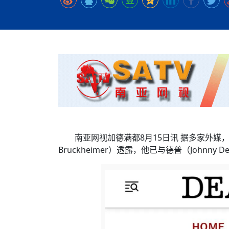
时代侨务工作指明
2026世界人工智能
政、坚守法治善治
域交通与经济
中文日益受各国重视 
会议 着力提振投资
夺世界杯冠军
社会新闻
化解局部紧张局势 
呼吁社会和谐团结
“水立方杯”中文歌
南亚网视丨中资企业
南亚网评丨纵容分裂
天山驼队3000公里
一株菌草跨越山海—
财经·三里河
平陆运河即将建成通
共鸣 展现文化认同
赛精彩摄影集锦（
则才是尼国长久正
关上演古今对话
丝路”实践
助力
尼泊尔24小时连发4
体滑坡为主要灾害
在韩留学人员传承“
神舟二十三号乘组
新政百日观察：尼
丝绸之路：从驼铃再
办
高效变革与程序争
的连接与当下的实
倾听民企心声，国
尼泊尔互动儿童剧《
加德满都春日盛景
彩启迪多元视角
华夏英烈永铭心: 
三大运营商推出词元
动 缅怀海外烈士
尼泊尔孙萨里县爆发
法治护航民营经济
紧张 当地延长宵禁
泰国清迈成立“华人
低空安全司亮相，为
医护人员遇袭引发全
非紧急医疗服务
南亚网视加德满都8月15日讯 据多家外媒
Bruckheimer）透露，他已与德普（John