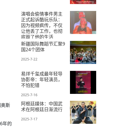
演唱会偷情事件男主
正式起诉酷玩乐队：
因为视频疯传，不仅
让他丢了工作，也彻
底毁了他的生活
新疆国际舞蹈节汇聚9
2025-7-30
国24个团体
2025-7-22
易烊千玺成最年轻导
协影帝：年轻演员，
不怕犯错
2025-7-16
阿根廷媒体：中国武
围奥斯
术在阿根廷日渐流行
2025-7-17
6年的