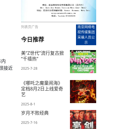
【直播回放-8】CEAN“比亚迪杯”篮球赛 冠亚军决
南亚网络电视丨尼泊尔华侨华人协
走访红狮希望 恰逢企业为员工生日
赛（安徽开源队VS中国电建队）
共产党建党100周年大合唱《我爱
尼泊尔丝合酒店宝石湖宾馆今日开
【直播回放-9】CEAN“比亚迪杯”篮球赛闭幕式
尼泊尔中资企业协会、华侨华人协
泊尔报纸发表建党百年专版
列表页广告
南亚网络电
视传媒集团
采编人员公
今日推荐
示
美“Z世代”流行复古掀
“千禧热”
本内
很接近
2025-7-28
《哪吒之魔童闹海》
定档8月2日上线爱奇
艺
2025-8-1
岁月不败经典
2025-7-16