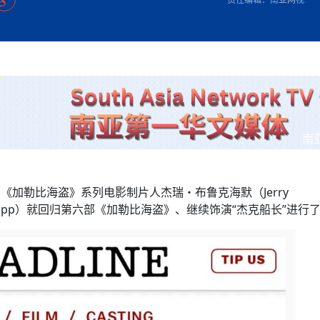
方向
大会开幕
侨胞健康
课程从“试试看”变为“抢着报”
第16届“汉语桥”世界中学生中文比
卷·双脉合流：技艺
志愿者：亚运赛场的
者信心
投资孟加拉国以帮助它到 2041 年成为发达国家
尼泊尔赫塔乌达举行大型集会
成锡忠
泊尔赛区比赛在加德满都举行
珍
孟加拉国表示，缅甸必须为罗兴亚人的遣返建立信
中国民族音乐会走进尼泊尔 金钟之星民乐团带来
第十七届“汉语桥” 第四届“汉语秀”
尼泊尔18名大学
耗
《中尼一家亲》微短剧主创首聚 共绘 “一带一路”
雪山为证 丝路有
南亚网视特别推荐 | 中工国际董事
曲大赛巴西赛区收官：唤起家国
协会第五届“比亚迪杯”篮球比
活动引朝野反思 坚守一中原
“归乡”！今日叩关洛阳，丝路雄
视频：中国援尼医疗队蓝毗尼义诊：
—中国科学家林占熺的“绿色
任和安全
浓郁的中国文化体验(实况3）
赛落幕
款助力相送
东京奥运会跳高冠
友好新篇
纪实
沙特阿拉伯与孟加拉国签署合作协议，成立联合商
民网专访
航 广西对接东盟贸易又添新
《一周新
一）
道
暖流
“汉语桥”线上团组项目在尼泊尔开始
长篇历史小说《雪
会前的奥运会”
业委员会
2起灾害 致3死21伤 蛇咬、山
卷·双脉合流：技艺
《Jerry on Top》在尼泊尔开拍，父子档首同台引
加德满都新版交通总
尼泊尔上马相迪A水电站成功应对今
观众俱
五四”精神主题座谈会在首尔举
确定：朱杨柱、张志远、黎家盈
泊尔沙阿政府激进施政引争议
响到现代文明通道 穿越千年
中国援尼医疗队蓝毗尼义诊：跨国界
巧艺
期待
马 快速通道军地协
在一个变暖的世界里，孟加拉国的服装业能“不受
验
议并存
践
家发改委多维发力护航民营经济
气候影响”吗？
视频
甜苹果》加德满都热演 以色
组图：谷地繁花绽放，春意满盈
中国网剧正走向“无时差”触达海外观众
深耕中尼友谊 西藏
多国使馆携侨界举行清明祭扫活
套餐 为智能经济发展注动力
缔结引领边境合作
短视频
南
群体冲突致1死9伤 局势持续
行稳致远
第三届中尼
管控
华侨刘巧儿评剧社”
低空经济“起飞”保驾护航
2026新
国抗议 尼泊尔多家医院暂停
，《加勒比海盗》系列电影制片人杰瑞・布鲁克海默（Jerry
视频
ny Depp）就回归第六部《加勒比海盗》、继续饰演“杰克船长”进行
直播