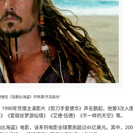
德普在《加勒比海盗》中饰演“杰克船长”
，1990年凭借主演影片《剪刀手爱德华》声名鹊起，他曾3次入
》《爱丽丝梦游仙境》《艾德·伍德》《不一样的天空》等。
加勒比海盗》电影，该系列电影全球票房超过45亿美元。其中，200