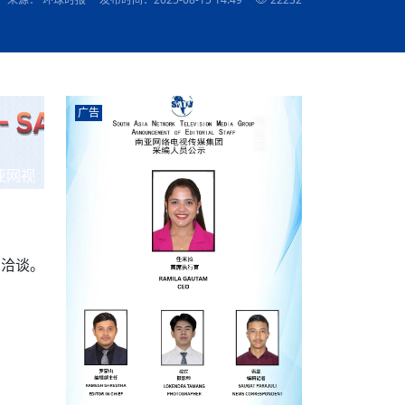
农村的发现
赞讲话（实况）
深化合作
尔代表处）
南亚网视SATV丨《米拉看中国》 第八集：广场舞
8000米之上：一位夏尔巴高山摄影师镜头中的人
赛海外预选赛尼
传承与文明共生 第六章 古道遗
“无名英雄”
南亚网视《SATV新闻会客厅》专访尼泊尔旅游局
南亚网视 SATV | 遇见环县
从教师到厨师：吉塔在加德满都推广缅甸味道
孟加拉国人被骗赴俄：合法移民沦为俄乌战场“消
选手
看世界
南亚网视 SATV |莫迪政府动作不断，对印控克什
中尼建交70周年
照片
(下)
与山
兄弟点红节：尼泊尔手足情深的神圣庆典
局长Mani Raj Lamichhane
尼泊尔赛区选拔
生今日出征大运会：在尼华侨捐
品”
马尔代夫杜拉杜环礁米德岛30吨制冰厂及50吨储
甘肃：探访祁连山——高台马营河大峡谷、小泉丹
声——南亚网视上线运营六周年
长王博接受人
2025年米其林钥匙奖揭晓：不丹三家酒店获殊荣
米尔加强控制，或最终导致印度分裂
台湾乐手牵手大陆剧团 两岸戏腔共鸣
专访喜马拉雅航空总裁周恩永：云端
南亚网视丨百年华诞：绒花（侯艳琪大使）
跨国界的公益
军巴希姆：“亚运会就像是奥运
冰设施正式启用
南亚网视 SATV | 环州故城之沙场风云
尼泊尔“疯狂蜂蜜” ：大自然馈赠的野生灵丹妙药
霞
中文志愿者服务博卡拉中尼友谊龙舟赛
闻综述》
香港卫视南亚网视《一周新闻综述》2023第23期
中尼建交七十周年南亚网
新丝路
南亚网视丨《米拉看中国》第二集 走进中国 认识
从攀登世界之巅到组织巅峰探险：强·达瓦·夏尔巴
乌鸦节：崇敬阎罗使者的传统与象征意义
实施
域天妃：尺尊公主传奇》 第七
南亚网视《SATV新闻会客厅》专访尼泊尔国际电
不丹公务员人工智能技能缺口凸显 亟需开展针对
（总第039期）
视赴青海玉树系列活动报
南亚网视｜成锡忠看世界 俄乌战争会打多久？美
中国
尼泊尔中资企业协会举办第二届“华为杯”篮球赛
与“七峰探险”的传奇
南亚网视丨百年华诞：歌唱祖国（合唱，尼泊尔博
传承与文明共生 第五章 村落藏
影节入围中国影片《巴彦查干》导演复强先生
通讯：尼泊尔费瓦湖上的龙舟赛
规待内阁审批 地铁BRT齐上
年最大洪峰考
性培训
乐部
CCTV-4央视海外观众俱乐部向全球华侨华人拜年
道专题
前高官已经定性，美国想实现三个战略目标
（实况3）
喜马拉雅航空开通拉萨——博克拉航
卡拉华侨人华人协会）
的公益暖流
提哈尔节（灯节）：灯火辉煌与手足情深的节日
调卡壳
了！
香港卫视南亚网视《一周新闻综述》2023第22期
中丝路”再添通道
南亚网视丨《米拉看中国》笫三集：浓情中国 趣
普通市民写给“巴特巴特尼”董事长明·巴杜·古隆的
广告
赛出国际友谊 中国四川龙舟队包揽首届“中尼友谊
直播
俄乌軍事冲突
南亚网视SATV丨基辅多地爆炸：激
（总第038期）
南亚网视｜成锡忠看世界 我的联合国维和行动经
味人生
尼泊尔中资企业协会举办第二届“华为杯”篮球赛
信：您必将再次崛起，而且更加强大
南亚网视丨百年华诞：亲爱的中国我爱你（佳境，
龙舟赛”全部冠军
阿里代表团访尼圆满收官 友城
CCTV-4尼泊尔加德满都观众俱乐部祝全球华侨华
历-经历冲突和政变，确保中国维和人员安全
（实况2）
尼泊尔总理专机出访中国，喜马拉
尼泊尔华侨华人协会推荐）
开启发展新篇
展示
《欢迎来加德满都过大年》参赛视频 探索秘境尼
成锡忠看世界
南亚网视｜成锡忠看世界 我亲历的
人新年快乐、龙年大吉！
俄乌軍事冲突专题/南亚网视国际丨
香港卫视南亚网视《一周新闻综述》2023第21期
南亚网视丨《米拉看中国》 第四集：大美中国 山
辛哈杜巴宫的故事：从烈焰到重生
中国四川龙舟队包揽首届“中尼友谊龙舟赛”双冠
泊尔
事件一：孟加拉前总统被军人暗杀
署：过去10天超150万乌克兰难民
（总第037期）
亚网视
南亚网视｜成锡忠看世界 佩洛西行程未包含台
河娇娆（上）
尼泊尔中资企业协会举办第二届“华为杯”篮球赛
喜马拉雅航空荣获国际IOSA认证
媒体峰会
第三届中尼媒体峰会：新中国成立75周年恭贺视
走访慰问在尼联谊企业
南亚网视SATV丨“走访在尼联谊企业
CCTV-4主持人2024新年祝词
湾，两大细节显示，她内心并未彻底放弃访台
（实况1）
频
锟铧农业在尼打造中国式高科技示
《欢迎来加德满都过大年》参赛视频 欢迎到加德
南亚网视｜成锡忠看世界 从安倍晋
俄媒：俄军已掌控乌制空权 俄乌代
香港卫视南亚网视《一周新闻综述》2023第20期
春恭贺片
同庆新岁·共享未来——2026新年祝福视频合辑
2022北京冬奥会
好消息！由南亚网视拍摄制作的尼
满都过春节宣传片
看暗杀工具的演变，枪支最流行却
地
（总第036期）
2024年央视春晚宣传片
南亚网视｜成锡忠看世界 佩洛西今晚抵台？美航
贺北京冬奥视频被中国外交部采用
第三届中尼媒体峰会：我爱你中国
南亚网视SATV丨“走访在尼联谊企业
母快速向台海集结，解放军得用实际行动反制
直播
丝合酒店宝石湖宾馆
南亚网视 SATV | 侯艳琪大使出席
尼泊尔华侨华人协会新年恭贺视频
哥拿巴迪砖业有限公司销售量创新
视频：加德满都大学孔子学院举办龙年春节庆祝活
南亚网视｜成锡忠看世界 斯里兰卡
停火撤军问题暂未谈拢，俄乌一致
香港卫视南亚网视《一周新闻综述》2023第19期
《2023中央广播电视总台春节联欢晚会》01（央
了洽谈。
国援尼医疗队颁发感谢状仪式
尼泊尔滑雪健儿备战2022北京冬奥
动
第三届中尼媒体峰会：尼泊尔学生合唱“我爱你中
打算继续向中印寻求信贷支持，中
（总第035期）
视授权南亚网视直播）
回放
【直播回放-10】CEAN“比亚迪杯”篮球赛闭幕式
中共百年华诞
专家：中国共产党百年历程中与侨
国”
尼泊尔中国文化中心新年恭贺视频
南亚网视SATV丨“走访在尼联谊企业
俄媒：俄军已掌控乌制空权 俄乌代
南亚网视 SATV | 中国作家雪漠尼
第十三批援尼医疗队 传承中国医疗精
尼泊尔滑雪健儿备战2022北京冬奥
《欢迎来加德满都过大年》短视频参赛作品展播
南亚网视｜成锡忠看世界 巴基斯坦
地
小说精选》新书发布暨座谈交流会
医疗骨干
001号
第三届中尼媒体峰会：祖国颂——庆祝新中国成立
尼泊尔加德满都大学孔子学院新年恭贺视频
频发，如何破局？中方应助巴方提
【直播回放-11】CEAN“比亚迪杯”篮球赛闭幕式
中国共产党百年华诞的世界期待
75周年
闪光时间｜冬奥燃起冰雪热
“狮”书共舞，未来可期——尼文版
南亚网视SATV丨“走访在尼联谊企业
新希望尼泊尔农业经济有限公司新年恭贺视频
南亚网视｜成锡忠看世界 俄乌冲突
【直播回放-7】CEAN“比亚迪杯”篮球赛 冠亚军决
南亚网络电视丨尼泊尔华侨华人协
选》在尼泊尔捐赠活动
深耕尼泊尔市场为尼民众致富带来“新
第三届中尼媒体峰会：歌曲《天佑中华》
国一邻邦濒临崩溃，幕后推手浮出
北京2022年冬奥会和冬残奥会安全
赛（安徽开源队VS中国电建队）
共产党建党100周年王冰洁独唱《
次会议召集加强场馆安保团队建设
南亚网视 SATV |丝合酒店宝石湖
南亚网视SATV丨“走访在尼联谊企业
交通安全隐患