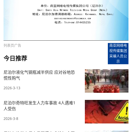
列表页广告
南亚网络电
视传媒集团
采编人员公
今日推荐
示
尼泊尔液化气钢瓶减半供应 应对谷地恐
慌性购气
2026-3-13
尼泊尔奇特旺发生人力车事故 4人遇难1
人受伤
2026-3-8