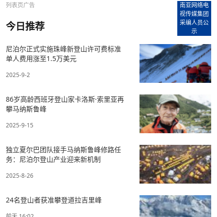
列表页广告
南亚网络电
视传媒集团
采编人员公
今日推荐
示
尼泊尔正式实施珠峰新登山许可费标准
单人费用涨至1.5万美元
2025-9-2
86岁高龄西班牙登山家卡洛斯·索里亚再
攀马纳斯鲁峰
2025-9-15
独立夏尔巴团队接手马纳斯鲁峰修路任
务：尼泊尔登山产业迎来新机制
2025-8-26
24名登山者获准攀登道拉吉里峰
前天 16:02