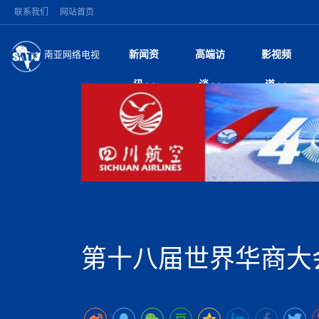
联系我们
网站首页
新闻资
高端访
影视频
南亚网络电视
今日头条
名人访谈
突发：西藏林芝市墨
微电
“
讯
谈
道
10千米
风
国际新闻
全球人物
美方暂缓对伊军事打
电视
从
议即可取消开战计
局
尼泊尔国民议会审议
视
中国新闻
创业故事
（长江十年行）金
电影
车
拟提高至10万美元
神与长江文化交融
巫
印度马哈拉施特拉邦
日
中
经济新闻
凡人故事
消费火爆出口疲软 
纪录
她
律
苹果公司首次暗示新版
中
困境亟待破局
好评中国丨向实向
扎
为额外算力买单
美国促成加沙历史性
环球观察
巴基斯坦西南部煤矿
宣传
始
除武装 以色列将逐
专
中
尼电动新车市占率全
时政微观察丨以侨
深
尼泊尔共产党（联合
中
一带一路
2026“一带一路”年
微直
地近八成市场
被俘尼泊尔青年讲述
倒
中
半数合格党员尚未
国际足联：对阿根
“稳”等
也不愿归国
为展开调查
持刀闯馆案进入公诉
中
南亚网评
南亚网评｜多重考验
微短
PPA审批持续停滞 
查整改
尼
尼泊尔财长瓦格勒主
泊
第十八届世界华商大
共识推进善治
东西问｜强晓云：“
水电投资承压
美军称已完成最新
推
政与货币政策协调
日本熊本突发强震致
丝路故事
世界从中国两会探
影视资
高质量合作的“黄金
面停运
青海海南州兴海县接连
南亚网评：邻国外交
尼泊尔政府推出“真
尼泊尔巴伦政府将分
县7个乡镇设施受损
专
图说南亚
2026年尼泊尔世
源在于国家能力赤
接单啦！“世界超市”
75年沧桑蝶变，西
一位百万卢比得主
放平衡外交积极信
尔
情合影
意义？
全球华人
全国侨务工作会议在
执政百日舆情多发 
阿富汗尼姆鲁兹“丝
尼泊尔总理巴伦德拉
加时绝杀登顶！西班牙