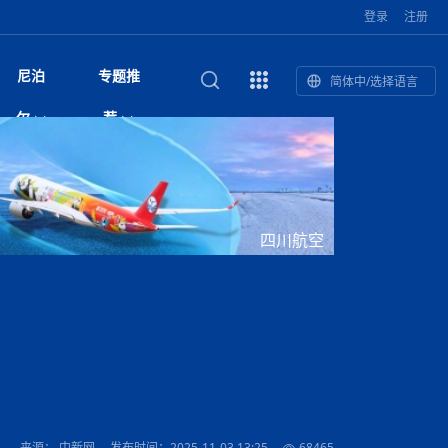
登录
注册
尼泊
专题推
简体中/选择语言
馆发布安全防
复盘：尼印关系转折如何间接影
综合
印度“蟑螂运动”升级：万名学生无视禁令游行 警方
尼泊尔头条
视频| 中国驻尼泊尔使馆举办招待会 隆重庆祝中
首届中尼媒体峰会
尼泊尔本财年发力稳就业 计划创造十万岗位 重拳
“首届中尼媒体峰会”系列报道六：
尔
荐
境局势
催泪瓦斯驱散致180人受伤
国人民解放军建军99周年
整治海外务工诈骗
助农致富
国文化中心成
军西班牙队颁奖
泊尔
华为尼泊尔公司举办2026 科技前沿：媒体对话 助
综合新闻
视频| 南亚网视航拍加德满都：蓝花楹怒放的城市
2023年中尼投资与经贸论
尼泊尔警方破获非法国际电话转接案 四人涉嫌网
中尼投资与经贸论坛举办：总理普
的第二故乡
力尼泊尔数字化转型
坛
络博彩被捕
吉祥灯揭幕
主席班达里
香”约：一座城与一枚香包双向
美国男子涉嫌非法越境进入尼泊尔 在印尼边境被
视频| “锦绣天府·安逸四川”文旅交流座谈会在尼泊
尼泊尔绝食护士抗议进入第五天 卫生部长回应并
“首届中尼媒体峰会”系列报道四：凝
赋能ICT发
家亲》摄制组志愿者演员招聘启
奇谈
巴基斯坦卡拉奇购物中心发生重大火灾 已致至少
旅游头条
晓谈天下丨美国人类学者马立安：深圳精神就是
世界第12高峰布洛阿特峰突发雪崩 知名登山家普
奖项出炉！罗德里斩获金球奖 西
捕
尔加德满都成功举办
视频| 加德满都东出口大升级! 苏雅尔维纳亚克至
承诺继续谈判
进中尼友好
1人死亡
“闯”
中尼友谊龙舟赛
尔萨带队团队失联
国文化中心成
荣誉
尼泊尔巴克塔普尔 新年迎来旅游高峰
杜利凯尔六车道高速加速建设中
网传涉宗教国策协议引争议 尼泊尔官方紧急辟
尔
路”合作与创
域天妃：尺尊公主传奇》 第七
游眼
孟加拉前总理卡莉达·齐亚因病情“非常危急”入院治
徒步旅行
走进蓝毗尼：探寻佛陀诞生地的和平与宁静
尼泊尔春季徒步热升温 官方呼吁加强环保与安全
谣：未签署任何正式协定
雪域，两度西行赴拉萨
印度下调汽油、柴油及航空煤油出口关税 新税率6
视频|湖北十堰绿松石文化展西安举办：一石牵秦
尼泊尔乡域冲突引舆论乱象 多家媒体社交账号传
“首届中尼媒体峰会”系列报道五：尼
四川航空
传承与文明共生 第九章 金顶凝
疗
成都大运会
意识
费发布启事（面
正式实施“世代禁烟令”
开普省安全部队与巴塔恐怖分子冲突升级，造成民
南亚网络电视丨特朗普称如果选举人团投票给拜
高院裁决倒逼产业转型 奇特旺大象骑游存废引争
默默无闻”到全球竞争者
月1日起生效
尼泊尔经济运行简报，金融承压与发展调整并行
楚 青绿赴长安
视频| 朱红漫天：尼泊尔新年最“红”的节日
播煽动性内容遭整治
带一路”
院选举答记者
赛尼泊尔赛区预
原创
斯里兰卡监狱爆发帮派大乱斗 已致25死百余人受
上榜酒店
尼泊尔迎来正宗中国味：福盛中餐厅盛大开业
加德满都旅馆：泰美尔区的传奇与地标
众大规模逃离家园
登，他将离开白宫
视频| 千年雨神巡游：尼泊尔拉托·马钦德拉纳特
议 伦理保护与地方民生两难博弈
展览在尼泊尔
南部族群冲突持续发酵 尼泊尔总理约谈马德西政
行：故土羁绊与青年外流困境交
伤 军方紧急入驻维稳
杭州亚运会
纪实
孟加拉国土豆供过于求，价格跌破每公斤20塔卡
节的信仰与狂欢
木斯塘——从外国人的目的地，到如今尼泊尔人的
“致命一击”有多快
党 议会施压问责并延期复会
最长寿奥运冠军离世
印度多地遭遇极端热浪 新德里气温突破45°C
斯瓦米倡议设立瑜伽部 尼泊尔部长调侃“让腐败分
视频| 英国知名美妆品牌 The Body Shop 在帕坦
视频| 曾经打碟的手 如今签署逮捕令：苏丹·古隆
危机面前放下党派纷争 跨党共识成尼泊尔政坛独
“首届中尼媒体峰会“系列报道三：共
孔院” 短视
国记者看大运：通过体育赛事见
客厅
马尔代夫旅游业势头强劲：入境游客突破180万 中
吃喝玩乐
南亚网视《SATV新闻会客厅》专访喜马拉雅航空
加德满都迎来夜生活新地标：XO俱乐部树立全新
域天妃：尺尊公主传奇》 第七
南亚网视衷心祝愿尼泊尔人民以及全球尼泊尔朋友
旅游热土​
加德满都泰米尔雅乐轩酒店荣获环境管理认证
：趣味竞技燃
巴基斯坦削减LNG进口：取消21船合同并寻求卡
南亚网络电视丨亚洲最穷的国家不丹-拿10元人民
尼泊尔马南县：雪山、圣湖与古寺交织的高原秘境
子去冥想”
Labim Mall 正式开业
的逆袭传奇
特底色
演绎中尼感人故事
国仍是最大客源国
总裁周恩永：云端架虹桥 翼展新丝路
第二届中尼媒体峰会专题
标杆
安艺青、陈俐
传承与文明共生 第八章 塔基藏
斯里兰卡百年最强飓风致茶园成“荒地” 工人生计受
们德赛节快乐！
纪实
塔尔供气调整
孟加拉辍学率上升令人担忧
币，在不丹能干什么
南亚网视SATV｜探访加德满都文殊菩萨修行地勋
春天吞噬了冬
伤留在“记忆阁楼”
尼泊尔孙萨里县族群冲突局势逐步缓和 宵禁持续
文明互鉴 首部直译尼泊尔文版
南京造！
影星维杰“逆袭”登顶！印度一邦政坛迎来大洗牌
尼泊尔肿瘤医
运在欢庆与惜别中落幕
肃环县
不丹举办2025全球和平祈祷节
图说尼泊尔
南亚网视 SATV | 甘肃环县3 3米大锅烹煮66只
山体滑坡地区搜救行动正在进行中
重挫
部（猴庙）感悟朝圣之旅
来尼泊尔徒步为什么购买保险至关重要？
探索奢华：加德满都附近的顶级度假村
实施严防突发事端
尼泊尔持续暴雨致全境交通瘫痪 多条国道关闭 数
尼正式首发
尼泊尔比拉德讷格尔一实习医生坠楼身亡
从雪域高原到尼泊尔：第三届“石榴籽杯”草原足球
【视频】尼泊尔新政府成立以来，都做了些什么？
应对南部骚乱局势 尼泊尔新老总统会晤发声 呼吁
“首届中尼媒体峰会”系列报道二：
羊，你想不想来一口？
尼泊尔中国新年系列庆祝
赛（尼泊尔赛
带来激情与欢乐
印度洋稳定成为马澳第二次高级官员会谈首要议题​
南亚网视《SATV新闻会客厅》专访中国著名导演
Alev Kebab Sultanate 尼泊尔第一家土耳其中东
​释迦牟尼佛诞辰2569周年：千年智慧的当代回响
化中尼文旅合
访尼泊尔
巴基斯坦旁遮普省遭严重雾霾侵袭，多城空气质量
安徽凌家滩文化图片展在孟加拉国开幕
南亚网络电视丨为何中丹边境通婚普遍？看了不丹
百游客被困
吃太多烤红薯（不是因为容易
邀请赛6月20日山南启幕，跨国球队共逐绿茵
全民克制团结
结硕果
华诞
尼泊尔节日
南亚网视丨百年华诞：草原上升起不落的太阳（关
话动
一个无需择日的吉日：走进尼泊尔的Akshaya
谢飞先生
风味餐厅
风自山谷北--中国甘肃摄影家尼泊尔摄影展览
 加都大学苏
域天妃：尺尊公主传奇》 第七
斯里兰卡飓风死亡人数超过200人
达危险水平
姑娘真实生活，难怪想嫁到中国！
南亚网视SATV丨尼泊尔博达纳大佛塔
探索喜马拉雅山：尼泊尔徒步指南系列 - 系列 I
瓦尔纳巴斯博物馆酒店（Varnabas Museum
外开放
一届亚运会”闭幕，未来，何以
不丹帕罗嘎查乡向日葵产量占全国一半 农户盼增
尼政府延期6国驻外大使任期 总理外长矛盾致大使
利宁，中国水电十一工程局上马相迪电站运维项
Tritiya
"抵尼 加都
南亚网视 SATV | 环州故城！环县
传承与文明共生 第七章 寺壁藏
尔乒乓球选手：中国队太强，想
马尔代夫实施“世代烟草禁令” 教育部长称开创全球
视频 | 中华人民共和国成立75周年庆祝活动在多
hotel）今天开业
州参加亚运会
孟加拉国登革热感染病例超1.5万 死亡58人
大型榨油设备
任命工作停滞
11次登顶珠峰刷新女性纪录！“山地女王”拉克巴·
中国
旅游故事
目）
外国青年“看中国” 巴西圣保罗大学教授-向世界展
第三届中尼媒体峰会
尼泊尔登顶传奇明玛·夏尔巴：从登山者到行业引
赛在加德满都隆
先例
南亚网视 SATV | 加德满都市展开河道垃圾清理活
加德满都“中国美食城”盛大开业 带来地道中餐与超
最美尼泊尔风景图
斯里兰卡铁路系统迎变革：内阁决议招聘女性担任
国举办
—医疗队护航
飞航线
夏巴兹总理将派遣巴基斯坦青年赴沙特参与“2030
南亚网络电视丨印军闯下弥天大祸！机枪扫射联合
南亚网络电视丨中国版的“马尔代夫”，海水清澈风
夏尔巴：荣光背后是半生漂泊与坚韧重生
23名登山者成功登顶乔戈里峰
示不一样的中国
领者 珠峰登山经济重回本土掌控
【相约帕坦杜巴广场】卡蒂克舞节：尼泊尔最古老
动 改善河道生态环境
南亚网视 SATV | 秒懂！环州故城的“由来”
值体验
启中尼文化交流
司机、站长等核心岗位
愿景”项目
国车队，或永久失去入常资格
景如画，宛如画中世界
木斯塘圣塔玛尼酒店被评为“2024最佳新酒店”
破百，印度总理莫迪点赞
不丹赌博与线上诈骗问题严峻 政府加强打击但挑
体育
中尼龙舟赛
视频| 从城市漫步到乡村漫步：外国创作者在中国
喜马拉雅航空
中尼友谊龙舟赛新闻发布会：中国驻尼使馆王欣参
中尼航线迎新契机 喜马拉雅航空与
南亚网视丨百年华诞：少年（合唱，中国电建尼泊
的文化舞蹈盛典，延续三百年的信仰与艺术
诊：温情守护
域天妃：尺尊公主传奇》 第七
尔参赛队员武术比赛赢得喝彩
马尔代夫实施“世代禁烟令” 外国游客也需遵守
第 10 届纹身大会4 月 7 日-9 日在加德满都举行
视频：第16届“汉语桥”世界中学生中文比赛 一号
都
战仍存
来源： 中新网
发布时间：2025-11-03 13:25
68465