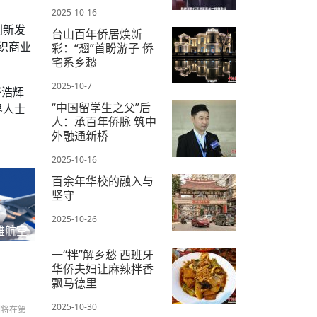
2025-10-16
创新发
台山百年侨居焕新
织商业
彩：“翘”首盼游子 侨
宅系乡愁
2025-10-7
岑浩辉
“中国留学生之父”后
界人士
人：承百年侨脉 筑中
外融通新桥
2025-10-16
百余年华校的融入与
坚守
2025-10-26
雅航空
一“拌”解乡愁 西班牙
华侨夫妇让麻辣拌香
飘马德里
2025-10-30
们将在第一