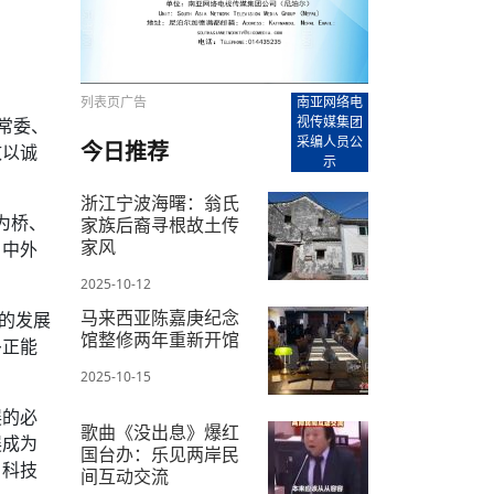
【直播回放-8】CEAN“比亚迪杯”篮球赛 冠亚军决
南亚网络电视丨尼泊尔华侨华人协
走访红狮希望 恰逢企业为员工生日
赛（安徽开源队VS中国电建队）
共产党建党100周年大合唱《我爱
尼泊尔丝合酒店宝石湖宾馆今日开
【直播回放-9】CEAN“比亚迪杯”篮球赛闭幕式
尼泊尔中资企业协会、华侨华人协
泊尔报纸发表建党百年专版
列表页广告
南亚网络电
视传媒集团
常委、
采编人员公
今日推荐
致以诚
示
浙江宁波海曙：翁氏
为桥、
家族后裔寻根故土传
家风
、中外
2025-10-12
马来西亚陈嘉庚纪念
的发展
馆整修两年重新开馆
多正能
2025-10-15
展的必
歌曲《没出息》爆红
展成为
国台办：乐见两岸民
、科技
间互动交流