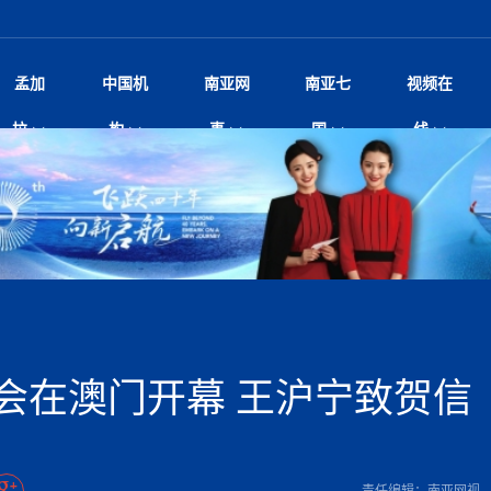
孟加
中国机
南亚网
南亚七
视频在
脱县发生4.6级地震 震源深度
影
中国电影节”在尼泊尔首都加德满都正式开幕 《大
孟加拉头条
微电影《一缕阳光》
中国驻尼使馆
孟加拉国东南部暴雨引发洪灾滑坡 44人遇难超百
文化﹒艺术
尼泊尔雨季将至灾害风险攀升 中使
印度新闻
喜马拉雅地缘博弈
视频
拉
构
事
国
线
杀》导演兼编剧张琪接受南亚网视专访
万人受困 救援受阻
疫重要提醒
响1962年中印边
击 特朗普：美伊尽快达成协
剧
“拆改”到“经营”：中国城市更新如何在存量中破
华侨华人
22集电视剧《山海情》尼语版 第二十二集
中国文化中心
芒果促进中孟贸易关系
娱乐﹒体育
“我和中国的故事——庆祝尼泊尔中
尼泊尔新闻
特朗普为世界杯冠
新尼
深汕微电影《新生活》
划
？
立十周年”征文系列之一：中国是我
航空乘客权利法案 空难赔偿
频丨探秘富贵车业掌舵人巫兴贵的非凡之路
孟加拉国暴发数十年来最严重麻疹疫情 死亡儿童
张茂明大使拜会尼泊尔联邦院新任副
甘肃庆阳二十一载“
沙水拍云崖暖：云南推动长征精
院
轮载初心 实干赴征程——探秘富贵车业掌舵人
旅游文化
中资企业协会
乔治亚·马洛尼抱怨孟加拉国出售劳工签证
生活﹒健康
华为深耕尼泊尔二十余年：以人才培养
巴基斯坦新闻
南亚网视《中尼一
开心
22集电视剧《山海情》尼语版 第二十一集
超过500人
孟加拉国智库学者访华团一行访问南亚研究所
奔赴
2026世界杯各大
微电影《东方梦》
共生
兴贵的非凡之路
展，共筑数字未来
事
2
一建筑倒塌 已致9人死亡
本搅局南海，日学者警告：日本正图谋南下将菲
“我和中国的故事——庆祝尼泊尔中
班牙包揽三大重磅
尼建交70周年系列报道十三丨南亚网视专访尼
张茂明大使拜会尼泊尔内政部长阿亚
尼泊尔数字经济陷入单向发展
片
的柜台 她的世界
娱乐体育
纪录片丨喜马拉雅情缘系列之北大的奥妮卡
华侨华人协会
巴基斯坦世界最佳保龄球阵容：阿夫里迪
本网原创
香港职业生涯协会访尼：聚焦“一带一
孟加拉国新闻
长篇历史小说《雪
新旅
宾打造成桥头堡
“如果我没有戒酒，我就不可能成为一名作家”
立十周年”征文
Siri AI或将收费 重度用户需
友好论坛主席高亮先生
22集电视剧《山海情》尼语版 第二十集
孟加拉国宣布2月举行议会选举 为去年政治动荡后
“中国正在帮助孟加拉国实现梦想”（共创繁荣发展
散记丨八载风雪归
微电影《少年突击队》
业故事
卷·双脉合流：技艺
新向优向绿，中国经济一路向前
根异国，仁心不改--专访尼泊尔华侨友好医院创
南亚网视“2026年新年恭贺视频”免
全球首个！马尔代夫
裁军协议 哈马斯同意全面解
首次全国投票
新时代）
中国动画产业，从“
外交部发言人就尼泊尔联邦议会众议
爆炸致34名矿工死亡
片
生活健康
定制专属纸巾，助力品牌形象升级｜A.B.C.paper
加大孔子学院
港媒：榴莲成为中国年轻消费者时尚选择
中国驻尼使馆
第25届“汉语桥”世界大学生中文比
斯里兰卡新闻
巧
本网
人夏琛琛
纪录片丨喜马拉雅情缘系列之博克拉的“中江表哥”
孟加拉国世界杯任务开始
向在尼中资机构及企业）
步撤军
访尼人权委员会委员比肯·K·达瓦迪莉莉·塔帕：
北京希望吸引更多孟加拉国游客来中国旅游
铭记历史守望和平｜“我的南京”主题
尼建交70周年系列报道十二丨南亚网视专访尼
22集电视剧《山海情》尼语版 第十九集
问
尼泊尔廓尔喀乡村
微电影《我们的答案》
尼泊尔定制服务
选赛圆满落幕
球第二 中国新能源车垄断当
尼泊尔蓝毗尼首届“国际和平节”活动
为桥，同心筑梦
度复盘国家治理危机：政策脱离民生 粗暴执法
中国文化中心隆重开幕
生死时速！毒蛇完成
马列）党员续期进展缓慢 逾
文化教育协会会长哈利仕博士
孟加拉国调整进口政策，服装制造商预计出口额将
王炯会见孟加拉国北达卡市市长阿提库·伊斯拉姆
织
享年101岁，全球
度候选汉字发布 包括“睦”“联”
播
人物访谈
特大孔子学院
国家电投五凌电力控股的孟加拉国首个综合智慧能
成都大运会
特里布文大学孔子学院作品 荣获 “最・
马尔代夫新闻
（成都大运会）外
新闻会
俄乌战场经历 坦言宁愿返俄
达卡周六早上空气质量中等
长篇历史小说《雪
逼民众走向极端
国藏族创业者在尼泊尔的咖啡梦想
纪录片丨喜马拉雅情缘系列之尼泊尔“老广”杰克
穆斯塔菲兹在上一场比赛中创保龄球胜利纪录
中铁二局尼泊尔军方公路十标项目部
完成续期
廷足协在世界杯上的违规违纪行
额外增加50亿美元
孟加拉旅游产业现状
22集电视剧《山海情》尼语版 第十八集
张茂明大使拜会尼泊尔外秘拉伊
源项目开工
频征集活动特等奖
证中国发展奇迹
尼泊尔锐达股份有限公司——合成轻钢树脂瓦
“汉语桥”尼泊尔赛区决赛圆满落幕，
卷·双脉合流：技艺
激情 篝火欢歌庆元旦
尼泊尔首届“中国新年”系列庆祝活动
阶段 外交部再次敦促日方彻
柏林中国文化中心举办诗歌诵读会《
英媒：不要把童年创
尼建交70周年系列报道十一丨南亚网视专访尼
奇葩的孟加拉：女性执政，性交易却合法化，工人
千年典籍赋能中尼
“苏超”冠军奖杯，
接踵而至 巴伦政府亟需凝聚
剧
视频新闻
20集微短剧《爱在加德满都》第2集
援尼医疗队
嫦娥六号暴雨中起飞，诠释嫦娥奔月之美！
杭州亚运会
中国援尼医疗队协调捐赠新车 助力
不丹新闻
境外媒体：杭州亚
中国甘
莎摘得桂冠
巧
尼泊尔281个水电项目遇阻 万亿
“Vinnata”品牌开启征程
泊尔新锐政坛女性高塔姆履职百日谈：大刀阔斧
纪录片丨喜马拉雅情缘系列之幸福的“中间人”
谢哈布丁当选孟加拉国新任总统
天》
张修订尼泊尔央行法 强调财
尔华人华侨协会 促统会 会长
孟加拉国登革热死亡病例升至283例，专家预警11
每天流汗又流血
卡拉姆·阿里90 岁高龄仍不戴眼镜看报纸
《佛国记》于蓝毗
会在澳门开幕 王沪宁致贺信
院提升服务能力
中国—中亚精神”如何照亮区域
历史首次！孟加拉帕德玛大桥铁路连接线传来好消
第23届“汉语桥”世界大学生中文比
大运会给成都市民
一轮对伊朗的打击行动
穆萨货运双线开通！响应全球，携手开启新篇章
司法改革 深耕青年政治传承
南航与文旅机构共庆中国旅游日，深
青海省玉树藏族自治州商务考察团到
至关重要
多人受伤 列车脱轨、交通全
月后仍处高风险期
冬天，真不建议你
寻发展确定性
讯
图说孟加拉
续集热潮席卷尼泊尔影坛：是故事延续还是单纯逐
中国在尼企业
专访：世界贸易组织官员关注孟加拉国脱离最不发
拉萨⇌加德满都直飞航班每周一班
百年
时代”？
20集微短剧《爱在加德满都》第1集
息
南亚网视祝大家新年快乐：砥砺前行，再创辉煌！
区）决赛圆满落幕
第24届“汉语桥”尼泊尔赛区决赛收官
长篇历史小说《雪
孟加拉国第一座现代化大型污水处理厂竣工 中
作
发生5.7级、5.8级地震 全
纪录片丨喜马拉雅情缘系列之弄堂里的尼泊尔餐厅
12月28日孟加拉国首条轻轨正式开通
斯里兰卡中国文化中心图书馆正式对
胖）
潮评丨“史上最好的
利？
达国家平稳过渡
反复陷入僵局 尼泊尔困局根
援尼医疗队首批中医设备及"侨胞药箱
庆山夺冠
卷·双脉合流：技艺
成都大运会｜尼泊
实账单百万富翁计划” 每日诞生
别会见中印两国驻尼大使 释
南亚网视新闻会客厅片头
方：“一带一路”倡议造福伙伴国又一例证
 暂无人员伤亡
访丨塞中经贸合作迈向产业链深度融合——访塞
尼泊尔武术运动员今日启程赴中国湖
“心向远方”？
界小姐冠军出炉 新晋佳丽同台温
米拉看
字
义乌“焕新”开市
诊疗中心服务能力温情双升级
藏发展之路为何具有世界借鉴
孟加拉国的能源计划因燃料危机而面临天然气困境
视频：尼泊尔层峦叠嶂的朱加尔雪山
第22届“汉语桥”世界大学生中文比
巧
看大熊猫
号
维亚工商会主席查代日
绿茵驰骋展英姿 白衣守护践仁心—
赛前强化训练和交流学习
喜马拉雅航空开通拉萨-加德满都直
重举行
加大孔院举办“儒韵华彩”文化周 开
异域味蕾碰撞 瞬间穿越故乡——汉源餐厅
尼泊尔纪录片《从零到8848》亚特兰大首映 聚焦
“中国正在帮助孟加拉国实现梦想”
孟加拉国反对派不参加下届大选
中尼友谊足球赛
印度代表队奖牌数
京召开 习近平重要指示为新
娱乐
尼泊尔各界呼吁理性看待施
绸之路桥”完工 投入使用提升区
河北第16批援尼医疗队加德满都义
李尚福会见孟加拉国海军参谋长
视频 | 美丽的村庄“多拉乐加特”
新篇章
长篇历史小说《雪
成都大运会：尼泊
·沙阿主持召开资本市场高层
1-0力克阿根廷 时隔16年再
最短登顶路线与气候议题
喜马拉雅航空正式复航重庆=加德满
责任编辑：南亚网视