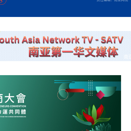
方向
大会开幕
侨胞健康
课程从“试试看”变为“抢着报”
第16届“汉语桥”世界中学生中文比
卷·双脉合流：技艺
者信心
投资孟加拉国以帮助它到 2041 年成为发达国家
志愿者：亚运赛场的
尼泊尔赫塔乌达举行大型集会
成锡忠
泊尔赛区比赛在加德满都举行
珍
孟加拉国表示，缅甸必须为罗兴亚人的遣返建立信
中国民族音乐会走进尼泊尔 金钟之星民乐团带来
第十七届“汉语桥” 第四届“汉语秀”
尼泊尔18名大学
耗
《中尼一家亲》微短剧主创首聚 共绘 “一带一路”
南亚网视特别推荐 | 中工国际董事
曲大赛巴西赛区收官：唤起家国
协会第五届“比亚迪杯”篮球比
活动引朝野反思 坚守一中原
“归乡”！今日叩关洛阳，丝路雄
视频：中国援尼医疗队蓝毗尼义诊：
—中国科学家林占熺的“绿色
任和安全
浓郁的中国文化体验(实况3）
赛落幕
款助力相送
友好新篇
沙特阿拉伯与孟加拉国签署合作协议，成立联合商
民网专访
东京奥运会跳高冠
释放消费市场积极信号
《一周新
一）
道
暖流
“汉语桥”线上团组项目在尼泊尔开始
长篇历史小说《雪
业委员会
会前的奥运会”
2起灾害 致3死21伤 蛇咬、山
卷·双脉合流：技艺
《Jerry on Top》在尼泊尔开拍，父子档首同台引
尼泊尔上马相迪A水电站成功应对今
观众俱
五四”精神主题座谈会在首尔举
确定：朱杨柱、张志远、黎家盈
泊尔沙阿政府激进施政引争议
响到现代文明通道 穿越千年
质 建设现代化人民城市
中国援尼医疗队蓝毗尼义诊：跨国界
巧艺
期待
在一个变暖的世界里，孟加拉国的服装业能“不受
验
议并存
践
气候影响”吗？
视频
甜苹果》加德满都热演 以色
组图：谷地繁花绽放，春意满盈
中国网剧正走向“无时差”触达海外观众
多国使馆携侨界举行清明祭扫活
短视频
南
群体冲突致1死9伤 局势持续
第三届中尼
管控
华侨刘巧儿评剧社”
2026新
国抗议 尼泊尔多家医院暂停
视频
直播