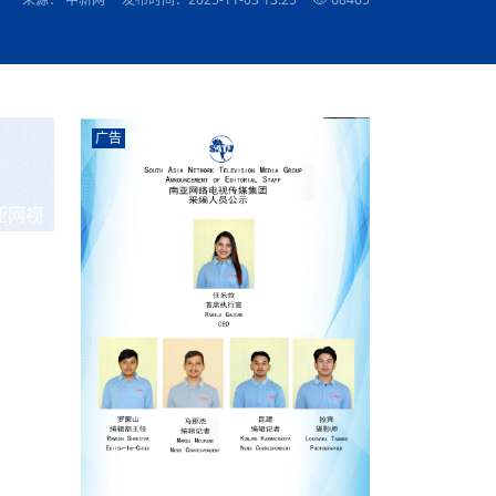
农村的发现
赞讲话（实况）
深化合作
尔代表处）
南亚网视SATV丨《米拉看中国》 第八集：广场舞
8000米之上：一位夏尔巴高山摄影师镜头中的人
赛海外预选赛尼
传承与文明共生 第六章 古道遗
南亚网视《SATV新闻会客厅》专访尼泊尔旅游局
南亚网视 SATV | 遇见环县
从教师到厨师：吉塔在加德满都推广缅甸味道
孟加拉国人被骗赴俄：合法移民沦为俄乌战场“消
选手
“无名英雄”
看世界
南亚网视 SATV |莫迪政府动作不断，对印控克什
中尼建交70周年
照片
(下)
与山
兄弟点红节：尼泊尔手足情深的神圣庆典
局长Mani Raj Lamichhane
尼泊尔赛区选拔
生今日出征大运会：在尼华侨捐
品”
马尔代夫杜拉杜环礁米德岛30吨制冰厂及50吨储
甘肃：探访祁连山——高台马营河大峡谷、小泉丹
长王博接受人
2025年米其林钥匙奖揭晓：不丹三家酒店获殊荣
米尔加强控制，或最终导致印度分裂
台湾乐手牵手大陆剧团 两岸戏腔共鸣
专访喜马拉雅航空总裁周恩永：云端
南亚网视丨百年华诞：绒花（侯艳琪大使）
跨国界的公益
冰设施正式启用
南亚网视 SATV | 环州故城之沙场风云
尼泊尔“疯狂蜂蜜” ：大自然馈赠的野生灵丹妙药
霞
中文志愿者服务博卡拉中尼友谊龙舟赛
军巴希姆：“亚运会就像是奥运
闻综述》
香港卫视南亚网视《一周新闻综述》2023第23期
中尼建交七十周年南亚网
新丝路
南亚网视丨《米拉看中国》第二集 走进中国 认识
从攀登世界之巅到组织巅峰探险：强·达瓦·夏尔巴
乌鸦节：崇敬阎罗使者的传统与象征意义
实施
域天妃：尺尊公主传奇》 第七
南亚网视《SATV新闻会客厅》专访尼泊尔国际电
不丹公务员人工智能技能缺口凸显 亟需开展针对
（总第039期）
视赴青海玉树系列活动报
南亚网视｜成锡忠看世界 俄乌战争会打多久？美
中国
尼泊尔中资企业协会举办第二届“华为杯”篮球赛
与“七峰探险”的传奇
南亚网视丨百年华诞：歌唱祖国（合唱，尼泊尔博
传承与文明共生 第五章 村落藏
影节入围中国影片《巴彦查干》导演复强先生
通讯：尼泊尔费瓦湖上的龙舟赛
年最大洪峰考
性培训
乐部
CCTV-4央视海外观众俱乐部向全球华侨华人拜年
道专题
前高官已经定性，美国想实现三个战略目标
（实况3）
喜马拉雅航空开通拉萨——博克拉航
卡拉华侨人华人协会）
的公益暖流
提哈尔节（灯节）：灯火辉煌与手足情深的节日
了！
香港卫视南亚网视《一周新闻综述》2023第22期
中丝路”再添通道
南亚网视丨《米拉看中国》笫三集：浓情中国 趣
普通市民写给“巴特巴特尼”董事长明·巴杜·古隆的
广告
赛出国际友谊 中国四川龙舟队包揽首届“中尼友谊
直播
俄乌軍事冲突
南亚网视SATV丨基辅多地爆炸：激
（总第038期）
南亚网视｜成锡忠看世界 我的联合国维和行动经
味人生
尼泊尔中资企业协会举办第二届“华为杯”篮球赛
信：您必将再次崛起，而且更加强大
南亚网视丨百年华诞：亲爱的中国我爱你（佳境，
龙舟赛”全部冠军
CCTV-4尼泊尔加德满都观众俱乐部祝全球华侨华
历-经历冲突和政变，确保中国维和人员安全
（实况2）
尼泊尔总理专机出访中国，喜马拉
尼泊尔华侨华人协会推荐）
展示
《欢迎来加德满都过大年》参赛视频 探索秘境尼
成锡忠看世界
南亚网视｜成锡忠看世界 我亲历的
人新年快乐、龙年大吉！
俄乌軍事冲突专题/南亚网视国际丨
香港卫视南亚网视《一周新闻综述》2023第21期
南亚网视丨《米拉看中国》 第四集：大美中国 山
辛哈杜巴宫的故事：从烈焰到重生
中国四川龙舟队包揽首届“中尼友谊龙舟赛”双冠
泊尔
事件一：孟加拉前总统被军人暗杀
署：过去10天超150万乌克兰难民
（总第037期）
亚网视
南亚网视｜成锡忠看世界 佩洛西行程未包含台
河娇娆（上）
尼泊尔中资企业协会举办第二届“华为杯”篮球赛
喜马拉雅航空荣获国际IOSA认证
媒体峰会
第三届中尼媒体峰会：新中国成立75周年恭贺视
走访慰问在尼联谊企业
南亚网视SATV丨“走访在尼联谊企业
CCTV-4主持人2024新年祝词
湾，两大细节显示，她内心并未彻底放弃访台
（实况1）
频
锟铧农业在尼打造中国式高科技示
《欢迎来加德满都过大年》参赛视频 欢迎到加德
南亚网视｜成锡忠看世界 从安倍晋
俄媒：俄军已掌控乌制空权 俄乌代
香港卫视南亚网视《一周新闻综述》2023第20期
春恭贺片
同庆新岁·共享未来——2026新年祝福视频合辑
2022北京冬奥会
好消息！由南亚网视拍摄制作的尼
满都过春节宣传片
看暗杀工具的演变，枪支最流行却
地
（总第036期）
2024年央视春晚宣传片
南亚网视｜成锡忠看世界 佩洛西今晚抵台？美航
贺北京冬奥视频被中国外交部采用
第三届中尼媒体峰会：我爱你中国
南亚网视SATV丨“走访在尼联谊企业
母快速向台海集结，解放军得用实际行动反制
直播
丝合酒店宝石湖宾馆
南亚网视 SATV | 侯艳琪大使出席
尼泊尔华侨华人协会新年恭贺视频
哥拿巴迪砖业有限公司销售量创新
视频：加德满都大学孔子学院举办龙年春节庆祝活
南亚网视｜成锡忠看世界 斯里兰卡
停火撤军问题暂未谈拢，俄乌一致
香港卫视南亚网视《一周新闻综述》2023第19期
《2023中央广播电视总台春节联欢晚会》01（央
国援尼医疗队颁发感谢状仪式
尼泊尔滑雪健儿备战2022北京冬奥
动
第三届中尼媒体峰会：尼泊尔学生合唱“我爱你中
打算继续向中印寻求信贷支持，中
（总第035期）
视授权南亚网视直播）
回放
【直播回放-10】CEAN“比亚迪杯”篮球赛闭幕式
中共百年华诞
专家：中国共产党百年历程中与侨
国”
尼泊尔中国文化中心新年恭贺视频
南亚网视SATV丨“走访在尼联谊企业
俄媒：俄军已掌控乌制空权 俄乌代
南亚网视 SATV | 中国作家雪漠尼
第十三批援尼医疗队 传承中国医疗精
尼泊尔滑雪健儿备战2022北京冬奥
《欢迎来加德满都过大年》短视频参赛作品展播
南亚网视｜成锡忠看世界 巴基斯坦
地
小说精选》新书发布暨座谈交流会
医疗骨干
001号
第三届中尼媒体峰会：祖国颂——庆祝新中国成立
尼泊尔加德满都大学孔子学院新年恭贺视频
频发，如何破局？中方应助巴方提
【直播回放-11】CEAN“比亚迪杯”篮球赛闭幕式
中国共产党百年华诞的世界期待
75周年
闪光时间｜冬奥燃起冰雪热
“狮”书共舞，未来可期——尼文版
南亚网视SATV丨“走访在尼联谊企业
新希望尼泊尔农业经济有限公司新年恭贺视频
南亚网视｜成锡忠看世界 俄乌冲突
【直播回放-7】CEAN“比亚迪杯”篮球赛 冠亚军决
南亚网络电视丨尼泊尔华侨华人协
选》在尼泊尔捐赠活动
深耕尼泊尔市场为尼民众致富带来“新
第三届中尼媒体峰会：歌曲《天佑中华》
国一邻邦濒临崩溃，幕后推手浮出
北京2022年冬奥会和冬残奥会安全
赛（安徽开源队VS中国电建队）
共产党建党100周年王冰洁独唱《
次会议召集加强场馆安保团队建设
南亚网视 SATV |丝合酒店宝石湖
南亚网视SATV丨“走访在尼联谊企业
交通安全隐患