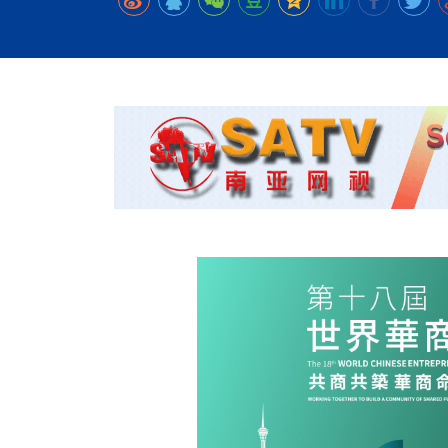
时代侨务工作指明
2026世界人工智能
政、坚守法治善治
域交通与经济
中文日益受各国重视 
会议 着力提振投资
夺世界杯冠军
社会新闻
化解局部紧张局势 
呼吁社会和谐团结
“水立方杯”中文歌
南亚网视丨中资企业
南亚网评丨纵容分裂
天山驼队3000公里
一株菌草跨越山海—
财经·三里河
“肯德基指数”回暖
共鸣 展现文化认同
赛精彩摄影集锦（
则才是尼国长久正
关上演古今对话
丝路”实践
尼泊尔24小时连发4
体滑坡为主要灾害
在韩留学人员传承“
神舟二十三号乘组
新政百日观察：尼
丝绸之路：从驼铃再
从增量扩张到存量提
办
高效变革与程序争
的连接与当下的实
尼泊尔互动儿童剧《
加德满都春日盛景
彩启迪多元视角
华夏英烈永铭心: 
动 缅怀海外烈士
尼泊尔孙萨里县爆发
紧张 当地延长宵禁
泰国清迈成立“华人
医护人员遇袭引发全
非紧急医疗服务