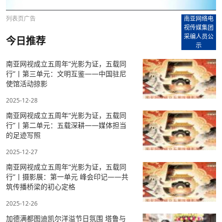
列表页广告
南亚网络电
视传媒集团
采编人员公
今日推荐
示
南亚⽹视成⽴五周年“光影为证，五载同
⾏”丨第三单元：⽂明互鉴——中国驻尼
使馆活动掠影
2025-12-28
南亚⽹视成⽴五周年“光影为证，五载同
⾏”丨第⼆单元：五载深耕——媒体担当
的⾜迹写照
2025-12-27
南亚⽹视成⽴五周年“光影为证，五载同
⾏”丨摄影展：第⼀单元 峰会印记——共
筑传播桥梁的初⼼定格
2025-12-26
加德满都图迪凯尔洋溢节日氛围 塔鲁与