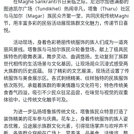
在Maghe Sankranti节日来临之际，尼泊尔加德满都的
图迪凯尔广场（Tundikhel）热闹非凡，塔鲁（Tharu）社区
与马加尔（Magar）族民众齐聚一堂，共同庆祝传统Maghi
节，用丰富多彩的民俗活动展现族群文化魅力，传递节日喜
悦。
活动现场，身着色彩艳丽传统服饰的族人们成为一道亮
丽风景线。塔鲁族与马加尔族民众轮番登场，献上了极具民
族特色的歌舞表演，舞步灵动、曲调悠扬，生动复刻了族群
世代相传的生活场景与文化基因，让现场观众沉浸式感受两
大族群的历史底蕴。 除了精彩的文艺展演，现场还设置了传
统服饰与美食展示区。各式刺绣精美、纹样独特的民族服饰
依次陈列，承载着族群的审美情趣与文化符号；特色传统美
食香气四溢，吸引不少民众驻足品尝，在味觉与视觉的双重
体验中，让传统文化触手可及。
为进一步弘扬塔鲁族传统文化，塔鲁族民众特意打造了
装饰精美的花车参与庆典。花车上，身着传统服饰的族人姿
态优雅，沿途展示族群文化元素，引得现场掌声与欢呼声不
断。各族群众穿梭在广场上，赏表演、品美食、话情谊，整