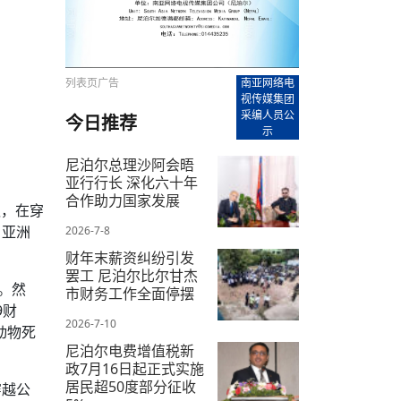
【直播回放-8】CEAN“比亚迪杯”篮球赛 冠亚军决
南亚网络电视丨尼泊尔华侨华人协
走访红狮希望 恰逢企业为员工生日
赛（安徽开源队VS中国电建队）
共产党建党100周年大合唱《我爱
尼泊尔丝合酒店宝石湖宾馆今日开
【直播回放-9】CEAN“比亚迪杯”篮球赛闭幕式
尼泊尔中资企业协会、华侨华人协
泊尔报纸发表建党百年专版
列表页广告
南亚网络电
视传媒集团
采编人员公
今日推荐
示
尼泊尔总理沙阿会晤
亚行行长 深化六十年
合作助力国家发展
议，在穿
、亚洲
2026-7-8
财年末薪资纠纷引发
罢工 尼泊尔比尔甘杰
。然
市财务工作全面停摆
9财
2026-7-10
动物死
尼泊尔电费增值税新
政7月16日起正式实施
居民超50度部分征收
穿越公