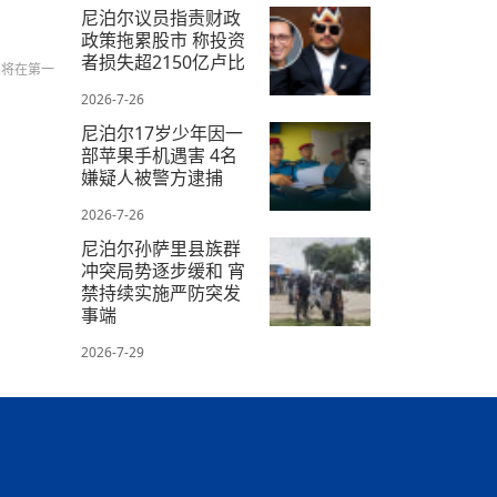
2026-7-28
尼泊尔议员指责财政
政策拖累股市 称投资
者损失超2150亿卢比
们将在第一
2026-7-26
尼泊尔17岁少年因一
部苹果手机遇害 4名
嫌疑人被警方逮捕
2026-7-26
尼泊尔孙萨里县族群
冲突局势逐步缓和 宵
禁持续实施严防突发
事端
2026-7-29