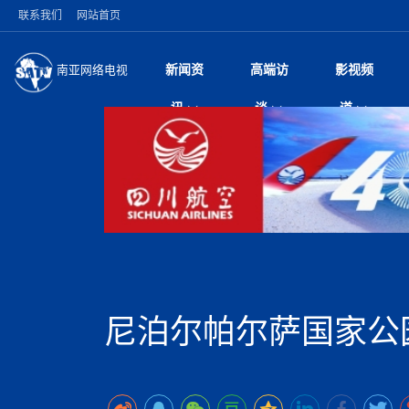
联系我们
网站首页
新闻资
高端访
影视频
南亚网络电视
今日头条
名人访谈
深耕中尼友谊 西藏
微电
“
讯
谈
道
缔结引领边境合作
风
国际新闻
全球人物
美方暂缓对伊军事打
电视
从
议即可取消开战计
局
突发：西藏林芝市墨
视
中国新闻
创业故事
（长江十年行）金
电影
车
10千米
神与长江文化交融
巫
印度马哈拉施特拉邦
日
中
经济新闻
凡人故事
消费火爆出口疲软 
纪录
她
律
尼泊尔国民议会审议
中
困境亟待破局
好评中国丨向实向
扎
拟提高至10万美元
美国促成加沙历史性
环球观察
尼泊尔取消国际藏学
宣传
始
除武装 以色列将逐
专
中
中国政策
尼电动新车市占率全
时政微观察丨以侨
深
苹果公司首次暗示新版
中
一带一路
2026“一带一路”年
微直
地近八成市场
倒
中
为额外算力买单
国际足联：对阿根
“稳”等
巴基斯坦西南部煤矿
为展开调查
持刀闯馆案进入公诉
中
南亚网评
南亚网评｜多重考验
微短
PPA审批持续停滞 
查整改
尼
尼泊尔共产党（联合
泊
尼泊尔帕尔萨国家公
共识推进善治
东西问｜强晓云：“
水电投资承压
被俘尼泊尔青年讲述
推
半数合格党员尚未
日本熊本突发强震致
丝路故事
世界从中国两会探
影视资
高质量合作的“黄金
也不愿归国
面停运
青海海南州兴海县接连
南亚网评：邻国外交
尼泊尔政府推出“真
县7个乡镇设施受损
专
图说南亚
2026年尼泊尔世
源在于国家能力赤
接单啦！“世界超市”
75年沧桑蝶变，西
一位百万卢比得主
美军称已完成最新
尔
情合影
意义？
全球华人
全国侨务工作会议在
执政百日舆情多发 
阿富汗尼姆鲁兹“丝
尼泊尔总理巴伦德拉
尼泊尔巴伦政府将分