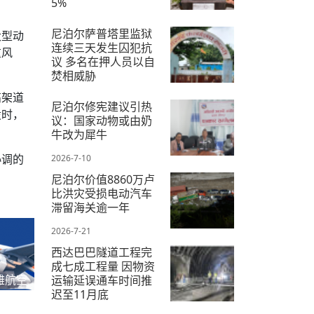
5%
2026-7-16
尼泊尔萨普塔里监狱
大型动
连续三天发生囚犯抗
重风
议 多名在押人员以自
焚相威胁
高架道
2026-7-18
尼泊尔修宪建议引热
设时，
议：国家动物或由奶
牛改为犀牛
协调的
2026-7-10
尼泊尔价值8860万卢
比洪灾受损电动汽车
滞留海关逾一年
2026-7-21
西达巴巴隧道工程完
成七成工程量 因物资
雅航空
运输延误通车时间推
迟至11月底