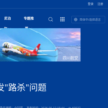
登录
注册
尼泊
专题推
简体中/选择语言
馆发布安全防
复盘：尼印关系转折如何间接影
综合
印度“蟑螂运动”升级：万名学生无视禁令游行 警方
尼泊尔头条
视频| 中国驻尼泊尔使馆举办招待会 隆重庆祝中
首届中尼媒体峰会
尼泊尔加德满都加强控烟措施 保障公众健康和无
“首届中尼媒体峰会”系列报道六：
尔
荐
境局势
催泪瓦斯驱散致180人受伤
国人民解放军建军99周年
烟消费环境
助农致富
国文化中心成
军西班牙队颁奖
泊尔
华为尼泊尔公司举办2026 科技前沿：媒体对话 助
综合新闻
视频| 南亚网视航拍加德满都：蓝花楹怒放的城市
2023年中尼投资与经贸论
尼泊尔拉利特普尔市 客车撞上高架桥致1死19伤
中尼投资与经贸论坛举办：总理普
的第二故乡
力尼泊尔数字化转型
坛
吉祥灯揭幕
主席班达里
香”约：一座城与一枚香包双向
美国男子涉嫌非法越境进入尼泊尔 在印尼边境被
视频| “锦绣天府·安逸四川”文旅交流座谈会在尼泊
尼泊尔油罐车为避让野鹿侧翻起火 消防一小时成
“首届中尼媒体峰会”系列报道四：凝
赋能ICT发
家亲》摄制组志愿者演员招聘启
奇谈
巴基斯坦卡拉奇购物中心发生重大火灾 已致至少
旅游头条
晓谈天下丨美国人类学者马立安：深圳精神就是
世界第12高峰布洛阿特峰突发雪崩 知名登山家普
奖项出炉！罗德里斩获金球奖 西
捕
尔加德满都成功举办
视频| 加德满都东出口大升级! 苏雅尔维纳亚克至
功控制火势
尼泊尔医学教育委员会领导层空缺致入学考试停滞
进中尼友好
1人死亡
“闯”
中尼友谊龙舟赛
尔萨带队团队失联
国文化中心成
荣誉
尼泊尔巴克塔普尔 新年迎来旅游高峰
杜利凯尔六车道高速加速建设中
约6万考生面临不确定性
尔
路”合作与创
域天妃：尺尊公主传奇》 第七
游眼
孟加拉前总理卡莉达·齐亚因病情“非常危急”入院治
徒步旅行
走进蓝毗尼：探寻佛陀诞生地的和平与宁静
尼泊尔春季徒步热升温 官方呼吁加强环保与安全
雪域，两度西行赴拉萨
印度下调汽油、柴油及航空煤油出口关税 新税率6
视频|湖北十堰绿松石文化展西安举办：一石牵秦
尼泊尔本财年发力稳就业 计划创造十万岗位 重拳
“首届中尼媒体峰会”系列报道五：尼
四川航空
传承与文明共生 第九章 金顶凝
疗
成都大运会
意识
费发布启事（面
正式实施“世代禁烟令”
开普省安全部队与巴塔恐怖分子冲突升级，造成民
南亚网络电视丨特朗普称如果选举人团投票给拜
高院裁决倒逼产业转型 奇特旺大象骑游存废引争
默默无闻”到全球竞争者
月1日起生效
尼泊尔经济运行简报，金融承压与发展调整并行
楚 青绿赴长安
视频| 朱红漫天：尼泊尔新年最“红”的节日
整治海外务工诈骗
尼泊尔外交部首办“知识论坛” 推动学术研究与外交
带一路”
院选举答记者
赛尼泊尔赛区预
原创
斯里兰卡监狱爆发帮派大乱斗 已致25死百余人受
上榜酒店
尼泊尔迎来正宗中国味：福盛中餐厅盛大开业
加德满都旅馆：泰美尔区的传奇与地标
众大规模逃离家园
登，他将离开白宫
视频| 千年雨神巡游：尼泊尔拉托·马钦德拉纳特
议 伦理保护与地方民生两难博弈
展览在尼泊尔
决策深度融合
行：故土羁绊与青年外流困境交
伤 军方紧急入驻维稳
杭州亚运会
纪实
孟加拉国土豆供过于求，价格跌破每公斤20塔卡
节的信仰与狂欢
木斯塘——从外国人的目的地，到如今尼泊尔人的
“致命一击”有多快
最长寿奥运冠军离世
印度多地遭遇极端热浪 新德里气温突破45°C
斯瓦米倡议设立瑜伽部 尼泊尔部长调侃“让腐败分
视频| 英国知名美妆品牌 The Body Shop 在帕坦
视频| 曾经打碟的手 如今签署逮捕令：苏丹·古隆
尼泊尔绝食护士抗议进入第五天 卫生部长回应并
“首届中尼媒体峰会“系列报道三：共
孔院” 短视
国记者看大运：通过体育赛事见
客厅
马尔代夫旅游业势头强劲：入境游客突破180万 中
吃喝玩乐
南亚网视《SATV新闻会客厅》专访喜马拉雅航空
加德满都迎来夜生活新地标：XO俱乐部树立全新
域天妃：尺尊公主传奇》 第七
南亚网视衷心祝愿尼泊尔人民以及全球尼泊尔朋友
旅游热土​
加德满都泰米尔雅乐轩酒店荣获环境管理认证
：趣味竞技燃
巴基斯坦削减LNG进口：取消21船合同并寻求卡
南亚网络电视丨亚洲最穷的国家不丹-拿10元人民
尼泊尔马南县：雪山、圣湖与古寺交织的高原秘境
子去冥想”
Labim Mall 正式开业
的逆袭传奇
承诺继续谈判
尼泊尔警方破获非法国际电话转接案 四人涉嫌网
演绎中尼感人故事
国仍是最大客源国
总裁周恩永：云端架虹桥 翼展新丝路
第二届中尼媒体峰会专题
标杆
安艺青、陈俐
传承与文明共生 第八章 塔基藏
斯里兰卡百年最强飓风致茶园成“荒地” 工人生计受
们德赛节快乐！
纪实
塔尔供气调整
孟加拉辍学率上升令人担忧
币，在不丹能干什么
南亚网视SATV｜探访加德满都文殊菩萨修行地勋
春天吞噬了冬
伤留在“记忆阁楼”
络博彩被捕
文明互鉴 首部直译尼泊尔文版
南京造！
影星维杰“逆袭”登顶！印度一邦政坛迎来大洗牌
尼泊尔肿瘤医
运在欢庆与惜别中落幕
肃环县
不丹举办2025全球和平祈祷节
图说尼泊尔
南亚网视 SATV | 甘肃环县3 3米大锅烹煮66只
山体滑坡地区搜救行动正在进行中
重挫
部（猴庙）感悟朝圣之旅
来尼泊尔徒步为什么购买保险至关重要？
探索奢华：加德满都附近的顶级度假村
尼泊尔持续暴雨致全境交通瘫痪 多条国道关闭 数
尼正式首发
尼泊尔比拉德讷格尔一实习医生坠楼身亡
从雪域高原到尼泊尔：第三届“石榴籽杯”草原足球
【视频】尼泊尔新政府成立以来，都做了些什么？
尼泊尔乡域冲突引舆论乱象 多家媒体社交账号传
“首届中尼媒体峰会”系列报道二：
"路杀"问题
羊，你想不想来一口？
尼泊尔中国新年系列庆祝
赛（尼泊尔赛
带来激情与欢乐
印度洋稳定成为马澳第二次高级官员会谈首要议题​
南亚网视《SATV新闻会客厅》专访中国著名导演
Alev Kebab Sultanate 尼泊尔第一家土耳其中东
​释迦牟尼佛诞辰2569周年：千年智慧的当代回响
化中尼文旅合
访尼泊尔
巴基斯坦旁遮普省遭严重雾霾侵袭，多城空气质量
安徽凌家滩文化图片展在孟加拉国开幕
南亚网络电视丨为何中丹边境通婚普遍？看了不丹
百游客被困
吃太多烤红薯（不是因为容易
邀请赛6月20日山南启幕，跨国球队共逐绿茵
播煽动性内容遭整治
网传涉宗教国策协议引争议 尼泊尔官方紧急辟
结硕果
华诞
尼泊尔节日
南亚网视丨百年华诞：草原上升起不落的太阳（关
话动
一个无需择日的吉日：走进尼泊尔的Akshaya
谢飞先生
风味餐厅
风自山谷北--中国甘肃摄影家尼泊尔摄影展览
 加都大学苏
域天妃：尺尊公主传奇》 第七
斯里兰卡飓风死亡人数超过200人
达危险水平
姑娘真实生活，难怪想嫁到中国！
南亚网视SATV丨尼泊尔博达纳大佛塔
探索喜马拉雅山：尼泊尔徒步指南系列 - 系列 I
瓦尔纳巴斯博物馆酒店（Varnabas Museum
外开放
一届亚运会”闭幕，未来，何以
不丹帕罗嘎查乡向日葵产量占全国一半 农户盼增
谣：未签署任何正式协定
利宁，中国水电十一工程局上马相迪电站运维项
Tritiya
"抵尼 加都
南亚网视 SATV | 环州故城！环县
传承与文明共生 第七章 寺壁藏
尔乒乓球选手：中国队太强，想
马尔代夫实施“世代烟草禁令” 教育部长称开创全球
视频 | 中华人民共和国成立75周年庆祝活动在多
hotel）今天开业
州参加亚运会
孟加拉国登革热感染病例超1.5万 死亡58人
大型榨油设备
11次登顶珠峰刷新女性纪录！“山地女王”拉克巴·
中国
旅游故事
目）
外国青年“看中国” 巴西圣保罗大学教授-向世界展
第三届中尼媒体峰会
尼泊尔登顶传奇明玛·夏尔巴：从登山者到行业引
赛在加德满都隆
先例
南亚网视 SATV | 加德满都市展开河道垃圾清理活
加德满都“中国美食城”盛大开业 带来地道中餐与超
最美尼泊尔风景图
斯里兰卡铁路系统迎变革：内阁决议招聘女性担任
国举办
—医疗队护航
飞航线
夏巴兹总理将派遣巴基斯坦青年赴沙特参与“2030
南亚网络电视丨印军闯下弥天大祸！机枪扫射联合
南亚网络电视丨中国版的“马尔代夫”，海水清澈风
夏尔巴：荣光背后是半生漂泊与坚韧重生
23名登山者成功登顶乔戈里峰
示不一样的中国
领者 珠峰登山经济重回本土掌控
【相约帕坦杜巴广场】卡蒂克舞节：尼泊尔最古老
动 改善河道生态环境
南亚网视 SATV | 秒懂！环州故城的“由来”
值体验
启中尼文化交流
司机、站长等核心岗位
愿景”项目
国车队，或永久失去入常资格
景如画，宛如画中世界
木斯塘圣塔玛尼酒店被评为“2024最佳新酒店”
破百，印度总理莫迪点赞
不丹赌博与线上诈骗问题严峻 政府加强打击但挑
体育
中尼龙舟赛
视频| 从城市漫步到乡村漫步：外国创作者在中国
喜马拉雅航空
中尼友谊龙舟赛新闻发布会：中国驻尼使馆王欣参
中尼航线迎新契机 喜马拉雅航空与
南亚网视丨百年华诞：少年（合唱，中国电建尼泊
的文化舞蹈盛典，延续三百年的信仰与艺术
诊：温情守护
域天妃：尺尊公主传奇》 第七
尔参赛队员武术比赛赢得喝彩
马尔代夫实施“世代禁烟令” 外国游客也需遵守
第 10 届纹身大会4 月 7 日-9 日在加德满都举行
视频：第16届“汉语桥”世界中学生中文比赛 一号
都
战仍存
责任编辑：仝钊宾
发布时间：2026-05-12 15:44
60537