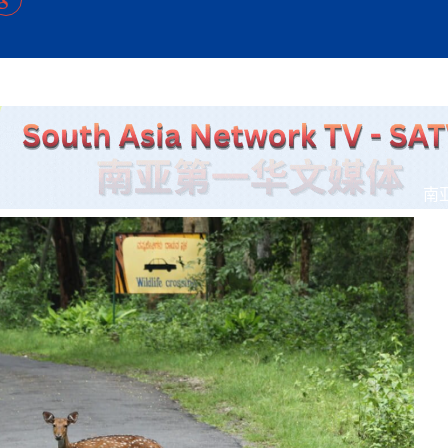
方向
大会开幕
侨胞健康
课程从“试试看”变为“抢着报”
第16届“汉语桥”世界中学生中文比
卷·双脉合流：技艺
者信心
号
投资孟加拉国以帮助它到 2041 年成为发达国家
志愿者：亚运赛场的
尼泊尔赫塔乌达举行大型集会
成锡忠
泊尔赛区比赛在加德满都举行
珍
孟加拉国表示，缅甸必须为罗兴亚人的遣返建立信
中国民族音乐会走进尼泊尔 金钟之星民乐团带来
第十七届“汉语桥” 第四届“汉语秀”
尼泊尔18名大学
耗
《中尼一家亲》微短剧主创首聚 共绘 “一带一路”
南亚网视特别推荐 | 中工国际董事
曲大赛巴西赛区收官：唤起家国
协会第五届“比亚迪杯”篮球比
活动引朝野反思 坚守一中原
“归乡”！今日叩关洛阳，丝路雄
视频：中国援尼医疗队蓝毗尼义诊：
—中国科学家林占熺的“绿色
任和安全
浓郁的中国文化体验(实况3）
赛落幕
款助力相送
友好新篇
沙特阿拉伯与孟加拉国签署合作协议，成立联合商
民网专访
东京奥运会跳高冠
制造全球新坐标
《一周新
一）
道
暖流
“汉语桥”线上团组项目在尼泊尔开始
长篇历史小说《雪
业委员会
会前的奥运会”
2起灾害 致3死21伤 蛇咬、山
卷·双脉合流：技艺
《Jerry on Top》在尼泊尔开拍，父子档首同台引
尼泊尔上马相迪A水电站成功应对今
观众俱
五四”精神主题座谈会在首尔举
确定：朱杨柱、张志远、黎家盈
泊尔沙阿政府激进施政引争议
响到现代文明通道 穿越千年
开放新格局
中国援尼医疗队蓝毗尼义诊：跨国界
巧艺
期待
在一个变暖的世界里，孟加拉国的服装业能“不受
验
议并存
践
气候影响”吗？
视频
甜苹果》加德满都热演 以色
组图：谷地繁花绽放，春意满盈
亿级产业“管理双翼”就位
中国网剧正走向“无时差”触达海外观众
多国使馆携侨界举行清明祭扫活
短视频
显香港国际金融中心竞争力
南
群体冲突致1死9伤 局势持续
第三届中尼
管控
华侨刘巧儿评剧社”
贬值，日本实体经济正为中东战
2026新
国抗议 尼泊尔多家医院暂停
视频
直播