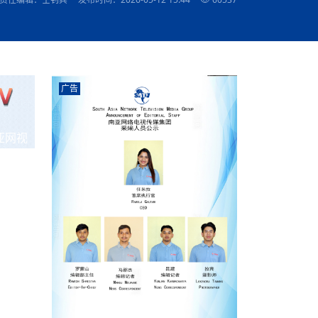
农村的发现
赞讲话（实况）
深化合作
尔代表处）
南亚网视SATV丨《米拉看中国》 第八集：广场舞
8000米之上：一位夏尔巴高山摄影师镜头中的人
赛海外预选赛尼
传承与文明共生 第六章 古道遗
南亚网视《SATV新闻会客厅》专访尼泊尔旅游局
南亚网视 SATV | 遇见环县
从教师到厨师：吉塔在加德满都推广缅甸味道
孟加拉国人被骗赴俄：合法移民沦为俄乌战场“消
选手
“无名英雄”
看世界
南亚网视 SATV |莫迪政府动作不断，对印控克什
中尼建交70周年
照片
(下)
与山
兄弟点红节：尼泊尔手足情深的神圣庆典
局长Mani Raj Lamichhane
尼泊尔赛区选拔
生今日出征大运会：在尼华侨捐
品”
马尔代夫杜拉杜环礁米德岛30吨制冰厂及50吨储
甘肃：探访祁连山——高台马营河大峡谷、小泉丹
长王博接受人
2025年米其林钥匙奖揭晓：不丹三家酒店获殊荣
米尔加强控制，或最终导致印度分裂
台湾乐手牵手大陆剧团 两岸戏腔共鸣
专访喜马拉雅航空总裁周恩永：云端
南亚网视丨百年华诞：绒花（侯艳琪大使）
跨国界的公益
冰设施正式启用
南亚网视 SATV | 环州故城之沙场风云
尼泊尔“疯狂蜂蜜” ：大自然馈赠的野生灵丹妙药
霞
中文志愿者服务博卡拉中尼友谊龙舟赛
军巴希姆：“亚运会就像是奥运
闻综述》
香港卫视南亚网视《一周新闻综述》2023第23期
中尼建交七十周年南亚网
新丝路
南亚网视丨《米拉看中国》第二集 走进中国 认识
从攀登世界之巅到组织巅峰探险：强·达瓦·夏尔巴
乌鸦节：崇敬阎罗使者的传统与象征意义
实施
域天妃：尺尊公主传奇》 第七
南亚网视《SATV新闻会客厅》专访尼泊尔国际电
不丹公务员人工智能技能缺口凸显 亟需开展针对
（总第039期）
视赴青海玉树系列活动报
南亚网视｜成锡忠看世界 俄乌战争会打多久？美
中国
尼泊尔中资企业协会举办第二届“华为杯”篮球赛
与“七峰探险”的传奇
南亚网视丨百年华诞：歌唱祖国（合唱，尼泊尔博
传承与文明共生 第五章 村落藏
影节入围中国影片《巴彦查干》导演复强先生
通讯：尼泊尔费瓦湖上的龙舟赛
年最大洪峰考
性培训
乐部
CCTV-4央视海外观众俱乐部向全球华侨华人拜年
道专题
前高官已经定性，美国想实现三个战略目标
（实况3）
喜马拉雅航空开通拉萨——博克拉航
卡拉华侨人华人协会）
的公益暖流
提哈尔节（灯节）：灯火辉煌与手足情深的节日
了！
香港卫视南亚网视《一周新闻综述》2023第22期
中丝路”再添通道
南亚网视丨《米拉看中国》笫三集：浓情中国 趣
普通市民写给“巴特巴特尼”董事长明·巴杜·古隆的
广告
赛出国际友谊 中国四川龙舟队包揽首届“中尼友谊
直播
俄乌軍事冲突
南亚网视SATV丨基辅多地爆炸：激
（总第038期）
南亚网视｜成锡忠看世界 我的联合国维和行动经
味人生
尼泊尔中资企业协会举办第二届“华为杯”篮球赛
信：您必将再次崛起，而且更加强大
南亚网视丨百年华诞：亲爱的中国我爱你（佳境，
龙舟赛”全部冠军
CCTV-4尼泊尔加德满都观众俱乐部祝全球华侨华
历-经历冲突和政变，确保中国维和人员安全
（实况2）
尼泊尔总理专机出访中国，喜马拉
尼泊尔华侨华人协会推荐）
展示
《欢迎来加德满都过大年》参赛视频 探索秘境尼
成锡忠看世界
南亚网视｜成锡忠看世界 我亲历的
人新年快乐、龙年大吉！
俄乌軍事冲突专题/南亚网视国际丨
香港卫视南亚网视《一周新闻综述》2023第21期
南亚网视丨《米拉看中国》 第四集：大美中国 山
辛哈杜巴宫的故事：从烈焰到重生
中国四川龙舟队包揽首届“中尼友谊龙舟赛”双冠
泊尔
事件一：孟加拉前总统被军人暗杀
署：过去10天超150万乌克兰难民
（总第037期）
亚网视
南亚网视｜成锡忠看世界 佩洛西行程未包含台
河娇娆（上）
尼泊尔中资企业协会举办第二届“华为杯”篮球赛
喜马拉雅航空荣获国际IOSA认证
媒体峰会
第三届中尼媒体峰会：新中国成立75周年恭贺视
走访慰问在尼联谊企业
南亚网视SATV丨“走访在尼联谊企业
CCTV-4主持人2024新年祝词
湾，两大细节显示，她内心并未彻底放弃访台
（实况1）
频
锟铧农业在尼打造中国式高科技示
《欢迎来加德满都过大年》参赛视频 欢迎到加德
南亚网视｜成锡忠看世界 从安倍晋
俄媒：俄军已掌控乌制空权 俄乌代
香港卫视南亚网视《一周新闻综述》2023第20期
春恭贺片
同庆新岁·共享未来——2026新年祝福视频合辑
2022北京冬奥会
好消息！由南亚网视拍摄制作的尼
满都过春节宣传片
看暗杀工具的演变，枪支最流行却
地
（总第036期）
2024年央视春晚宣传片
南亚网视｜成锡忠看世界 佩洛西今晚抵台？美航
贺北京冬奥视频被中国外交部采用
第三届中尼媒体峰会：我爱你中国
南亚网视SATV丨“走访在尼联谊企业
母快速向台海集结，解放军得用实际行动反制
直播
丝合酒店宝石湖宾馆
南亚网视 SATV | 侯艳琪大使出席
尼泊尔华侨华人协会新年恭贺视频
哥拿巴迪砖业有限公司销售量创新
视频：加德满都大学孔子学院举办龙年春节庆祝活
南亚网视｜成锡忠看世界 斯里兰卡
停火撤军问题暂未谈拢，俄乌一致
香港卫视南亚网视《一周新闻综述》2023第19期
《2023中央广播电视总台春节联欢晚会》01（央
国援尼医疗队颁发感谢状仪式
尼泊尔滑雪健儿备战2022北京冬奥
动
第三届中尼媒体峰会：尼泊尔学生合唱“我爱你中
打算继续向中印寻求信贷支持，中
（总第035期）
视授权南亚网视直播）
回放
【直播回放-10】CEAN“比亚迪杯”篮球赛闭幕式
中共百年华诞
专家：中国共产党百年历程中与侨
国”
尼泊尔中国文化中心新年恭贺视频
南亚网视SATV丨“走访在尼联谊企业
俄媒：俄军已掌控乌制空权 俄乌代
南亚网视 SATV | 中国作家雪漠尼
第十三批援尼医疗队 传承中国医疗精
尼泊尔滑雪健儿备战2022北京冬奥
《欢迎来加德满都过大年》短视频参赛作品展播
南亚网视｜成锡忠看世界 巴基斯坦
地
小说精选》新书发布暨座谈交流会
医疗骨干
001号
第三届中尼媒体峰会：祖国颂——庆祝新中国成立
尼泊尔加德满都大学孔子学院新年恭贺视频
频发，如何破局？中方应助巴方提
【直播回放-11】CEAN“比亚迪杯”篮球赛闭幕式
中国共产党百年华诞的世界期待
75周年
闪光时间｜冬奥燃起冰雪热
“狮”书共舞，未来可期——尼文版
南亚网视SATV丨“走访在尼联谊企业
新希望尼泊尔农业经济有限公司新年恭贺视频
南亚网视｜成锡忠看世界 俄乌冲突
【直播回放-7】CEAN“比亚迪杯”篮球赛 冠亚军决
南亚网络电视丨尼泊尔华侨华人协
选》在尼泊尔捐赠活动
深耕尼泊尔市场为尼民众致富带来“新
第三届中尼媒体峰会：歌曲《天佑中华》
国一邻邦濒临崩溃，幕后推手浮出
北京2022年冬奥会和冬残奥会安全
赛（安徽开源队VS中国电建队）
共产党建党100周年王冰洁独唱《
次会议召集加强场馆安保团队建设
南亚网视 SATV |丝合酒店宝石湖
南亚网视SATV丨“走访在尼联谊企业
交通安全隐患