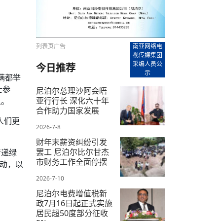
【直播回放-8】CEAN“比亚迪杯”篮球赛 冠亚军决
南亚网络电视丨尼泊尔华侨华人协
走访红狮希望 恰逢企业为员工生日
赛（安徽开源队VS中国电建队）
共产党建党100周年大合唱《我爱
尼泊尔丝合酒店宝石湖宾馆今日开
【直播回放-9】CEAN“比亚迪杯”篮球赛闭幕式
尼泊尔中资企业协会、华侨华人协
泊尔报纸发表建党百年专版
列表页广告
南亚网络电
视传媒集团
采编人员公
今日推荐
示
满都举
士参
尼泊尔总理沙阿会晤
亚行行长 深化六十年
义。
合作助力国家发展
人们更
2026-7-8
财年末薪资纠纷引发
罢工 尼泊尔比尔甘杰
传递绿
市财务工作全面停摆
活动，以
2026-7-10
尼泊尔电费增值税新
政7月16日起正式实施
居民超50度部分征收