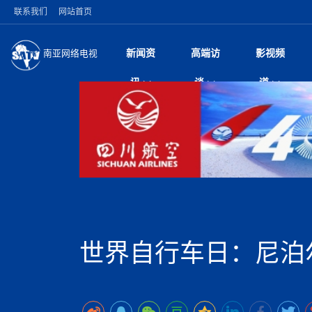
联系我们
网站首页
新闻资
高端访
影视频
南亚网络电视
今日头条
名人访谈
张茂明大使出席“全
微电
“
讯
谈
道
研讨会
风
国际新闻
全球人物
美方暂缓对伊军事打
电视
从
议即可取消开战计
局
雪山为证 丝路有声
视
中国新闻
创业故事
（长江十年行）金
电影
车
纪实
神与长江文化交融
巫
印度马哈拉施特拉邦
日
中
经济新闻
凡人故事
消费火爆出口疲软 
纪录
她
律
加德满都新版交通总
中
困境亟待破局
好评中国丨向实向
扎
马 快速通道军地协
美国促成加沙历史性
环球观察
尼泊尔取消国际藏学
宣传
始
除武装 以色列将逐
专
中
中国政策
尼电动新车市占率全
时政微观察丨以侨
深
深耕中尼友谊 西藏
中
一带一路
2026“一带一路”年
微直
地近八成市场
倒
中
缔结引领边境合作
国际足联：对阿根
“稳”等
巴基斯坦西南部煤矿
为展开调查
持刀闯馆案进入公诉
中
南亚网评
南亚网评｜多重考验
微短
PPA审批持续停滞 
查整改
尼
突发：西藏林芝市墨
泊
世界自行车日：尼泊
共识推进善治
东西问｜强晓云：“
水电投资承压
被俘尼泊尔青年讲述
推
10千米
日本熊本突发强震致
丝路故事
世界从中国两会探
影视资
高质量合作的“黄金
也不愿归国
面停运
青海海南州兴海县接连
南亚网评：邻国外交
尼泊尔政府推出“真
县7个乡镇设施受损
专
图说南亚
2026年尼泊尔世
源在于国家能力赤
接单啦！“世界超市”
75年沧桑蝶变，西
一位百万卢比得主
美军称已完成最新
尔
情合影
意义？
全球华人
全国侨务工作会议在
执政百日舆情多发 
阿富汗尼姆鲁兹“丝
尼泊尔总理巴伦德拉
尼泊尔巴伦政府将分