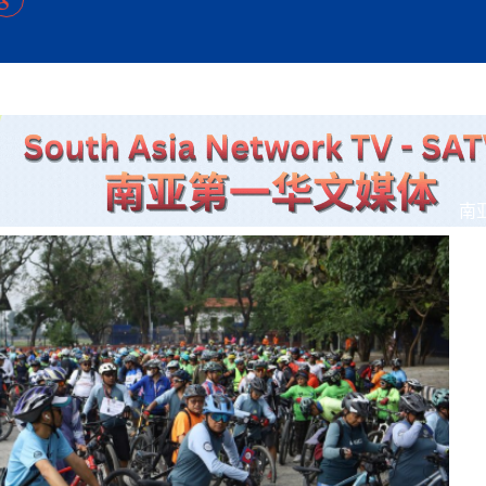
方向
大会开幕
侨胞健康
课程从“试试看”变为“抢着报”
第16届“汉语桥”世界中学生中文比
卷·双脉合流：技艺
者信心
号
投资孟加拉国以帮助它到 2041 年成为发达国家
志愿者：亚运赛场的
尼泊尔赫塔乌达举行大型集会
成锡忠
泊尔赛区比赛在加德满都举行
珍
孟加拉国表示，缅甸必须为罗兴亚人的遣返建立信
中国民族音乐会走进尼泊尔 金钟之星民乐团带来
第十七届“汉语桥” 第四届“汉语秀”
尼泊尔18名大学
耗
《中尼一家亲》微短剧主创首聚 共绘 “一带一路”
南亚网视特别推荐 | 中工国际董事
曲大赛巴西赛区收官：唤起家国
协会第五届“比亚迪杯”篮球比
活动引朝野反思 坚守一中原
“归乡”！今日叩关洛阳，丝路雄
视频：中国援尼医疗队蓝毗尼义诊：
—中国科学家林占熺的“绿色
任和安全
浓郁的中国文化体验(实况3）
赛落幕
款助力相送
友好新篇
沙特阿拉伯与孟加拉国签署合作协议，成立联合商
民网专访
东京奥运会跳高冠
家发改委多维发力护航民营经济
《一周新
一）
道
暖流
“汉语桥”线上团组项目在尼泊尔开始
长篇历史小说《雪
业委员会
会前的奥运会”
2起灾害 致3死21伤 蛇咬、山
卷·双脉合流：技艺
《Jerry on Top》在尼泊尔开拍，父子档首同台引
尼泊尔上马相迪A水电站成功应对今
观众俱
五四”精神主题座谈会在首尔举
确定：朱杨柱、张志远、黎家盈
泊尔沙阿政府激进施政引争议
响到现代文明通道 穿越千年
套餐 为智能经济发展注动力
中国援尼医疗队蓝毗尼义诊：跨国界
巧艺
期待
在一个变暖的世界里，孟加拉国的服装业能“不受
验
议并存
践
气候影响”吗？
视频
甜苹果》加德满都热演 以色
组图：谷地繁花绽放，春意满盈
行稳致远
中国网剧正走向“无时差”触达海外观众
多国使馆携侨界举行清明祭扫活
短视频
低空经济“起飞”保驾护航
南
群体冲突致1死9伤 局势持续
第三届中尼
管控
华侨刘巧儿评剧社”
制造全球新坐标
2026新
国抗议 尼泊尔多家医院暂停
视频
直播