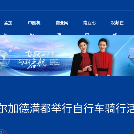
孟加
中国机
南亚网
南亚七
视频在
球多极化下的中国和南亚”国际
影
中国电影节”在尼泊尔首都加德满都正式开幕 《大
孟加拉头条
微电影《一缕阳光》
中国驻尼使馆
孟加拉国东南部暴雨引发洪灾滑坡 44人遇难超百
文化﹒艺术
尼泊尔雨季将至灾害风险攀升 中使
印度新闻
喜马拉雅地缘博弈
视频
拉
构
事
国
线
杀》导演兼编剧张琪接受南亚网视专访
万人受困 救援受阻
疫重要提醒
响1962年中印边
击 特朗普：美伊尽快达成协
剧
“拆改”到“经营”：中国城市更新如何在存量中破
华侨华人
22集电视剧《山海情》尼语版 第二十二集
中国文化中心
芒果促进中孟贸易关系
娱乐﹒体育
“我和中国的故事——庆祝尼泊尔中
尼泊尔新闻
特朗普为世界杯冠
新尼
深汕微电影《新生活》
划
？
立十周年”征文系列之一：中国是我
——南亚网视上线运营六周年
频丨探秘富贵车业掌舵人巫兴贵的非凡之路
孟加拉国暴发数十年来最严重麻疹疫情 死亡儿童
张茂明大使拜会尼泊尔联邦院新任副
甘肃庆阳二十一载“
沙水拍云崖暖：云南推动长征精
院
轮载初心 实干赴征程——探秘富贵车业掌舵人
旅游文化
中资企业协会
乔治亚·马洛尼抱怨孟加拉国出售劳工签证
生活﹒健康
华为深耕尼泊尔二十余年：以人才培养
巴基斯坦新闻
南亚网视《中尼一
开心
22集电视剧《山海情》尼语版 第二十一集
超过500人
孟加拉国智库学者访华团一行访问南亚研究所
奔赴
2026世界杯各大
微电影《东方梦》
共生
兴贵的非凡之路
展，共筑数字未来
事
2
一建筑倒塌 已致9人死亡
本搅局南海，日学者警告：日本正图谋南下将菲
“我和中国的故事——庆祝尼泊尔中
班牙包揽三大重磅
尼建交70周年系列报道十三丨南亚网视专访尼
张茂明大使拜会尼泊尔内政部长阿亚
尼泊尔数字经济陷入单向发展
片
的柜台 她的世界
娱乐体育
纪录片丨喜马拉雅情缘系列之北大的奥妮卡
华侨华人协会
巴基斯坦世界最佳保龄球阵容：阿夫里迪
本网原创
香港职业生涯协会访尼：聚焦“一带一
孟加拉国新闻
长篇历史小说《雪
新旅
宾打造成桥头堡
“如果我没有戒酒，我就不可能成为一名作家”
立十周年”征文
规待内阁审批 地铁BRT齐上
友好论坛主席高亮先生
22集电视剧《山海情》尼语版 第二十集
孟加拉国宣布2月举行议会选举 为去年政治动荡后
“中国正在帮助孟加拉国实现梦想”（共创繁荣发展
散记丨八载风雪归
微电影《少年突击队》
业故事
卷·双脉合流：技艺
新向优向绿，中国经济一路向前
根异国，仁心不改--专访尼泊尔华侨友好医院创
南亚网视“2026年新年恭贺视频”免
全球首个！马尔代夫
调卡壳
裁军协议 哈马斯同意全面解
首次全国投票
新时代）
中国动画产业，从“
外交部发言人就尼泊尔联邦议会众议
研究会研讨会 重申坚持一个
片
生活健康
定制专属纸巾，助力品牌形象升级｜A.B.C.paper
加大孔子学院
港媒：榴莲成为中国年轻消费者时尚选择
中国驻尼使馆
第25届“汉语桥”世界大学生中文比
斯里兰卡新闻
巧
本网
人夏琛琛
纪录片丨喜马拉雅情缘系列之博克拉的“中江表哥”
孟加拉国世界杯任务开始
向在尼中资机构及企业）
步撤军
访尼人权委员会委员比肯·K·达瓦迪莉莉·塔帕：
北京希望吸引更多孟加拉国游客来中国旅游
铭记历史守望和平｜“我的南京”主题
尼建交70周年系列报道十二丨南亚网视专访尼
22集电视剧《山海情》尼语版 第十九集
问
尼泊尔廓尔喀乡村
微电影《我们的答案》
尼泊尔定制服务
选赛圆满落幕
球第二 中国新能源车垄断当
尼泊尔蓝毗尼首届“国际和平节”活动
为桥，同心筑梦
度复盘国家治理危机：政策脱离民生 粗暴执法
中国文化中心隆重开幕
生死时速！毒蛇完成
阿里代表团访尼圆满收官 友城
文化教育协会会长哈利仕博士
孟加拉国调整进口政策，服装制造商预计出口额将
王炯会见孟加拉国北达卡市市长阿提库·伊斯拉姆
织
享年101岁，全球
度候选汉字发布 包括“睦”“联”
播
人物访谈
特大孔子学院
国家电投五凌电力控股的孟加拉国首个综合智慧能
成都大运会
特里布文大学孔子学院作品 荣获 “最・
马尔代夫新闻
（成都大运会）外
新闻会
达卡周六早上空气质量中等
长篇历史小说《雪
逼民众走向极端
国藏族创业者在尼泊尔的咖啡梦想
纪录片丨喜马拉雅情缘系列之尼泊尔“老广”杰克
穆斯塔菲兹在上一场比赛中创保龄球胜利纪录
中铁二局尼泊尔军方公路十标项目部
开启发展新篇
廷足协在世界杯上的违规违纪行
额外增加50亿美元
孟加拉旅游产业现状
22集电视剧《山海情》尼语版 第十八集
张茂明大使拜会尼泊尔外秘拉伊
源项目开工
频征集活动特等奖
证中国发展奇迹
爆炸致34名矿工死亡
尼泊尔锐达股份有限公司——合成轻钢树脂瓦
“汉语桥”尼泊尔赛区决赛圆满落幕，
卷·双脉合流：技艺
激情 篝火欢歌庆元旦
尼泊尔首届“中国新年”系列庆祝活动
阶段 外交部再次敦促日方彻
柏林中国文化中心举办诗歌诵读会《
英媒：不要把童年创
尼建交70周年系列报道十一丨南亚网视专访尼
奇葩的孟加拉：女性执政，性交易却合法化，工人
千年典籍赋能中尼
“苏超”冠军奖杯，
接踵而至 巴伦政府亟需凝聚
剧
视频新闻
20集微短剧《爱在加德满都》第2集
援尼医疗队
嫦娥六号暴雨中起飞，诠释嫦娥奔月之美！
杭州亚运会
中国援尼医疗队协调捐赠新车 助力
不丹新闻
境外媒体：杭州亚
中国甘
莎摘得桂冠
巧
尼泊尔281个水电项目遇阻 万亿
“Vinnata”品牌开启征程
泊尔新锐政坛女性高塔姆履职百日谈：大刀阔斧
纪录片丨喜马拉雅情缘系列之幸福的“中间人”
谢哈布丁当选孟加拉国新任总统
天》
脱县发生4.6级地震 震源深度
尔华人华侨协会 促统会 会长
孟加拉国登革热死亡病例升至283例，专家预警11
每天流汗又流血
卡拉姆·阿里90 岁高龄仍不戴眼镜看报纸
《佛国记》于蓝毗
尔加德满都举行自行车骑行活
院提升服务能力
中国—中亚精神”如何照亮区域
历史首次！孟加拉帕德玛大桥铁路连接线传来好消
第23届“汉语桥”世界大学生中文比
大运会给成都市民
俄乌战场经历 坦言宁愿返俄
穆萨货运双线开通！响应全球，携手开启新篇章
司法改革 深耕青年政治传承
南航与文旅机构共庆中国旅游日，深
青海省玉树藏族自治州商务考察团到
多人受伤 列车脱轨、交通全
月后仍处高风险期
冬天，真不建议你
寻发展确定性
讯
图说孟加拉
续集热潮席卷尼泊尔影坛：是故事延续还是单纯逐
中国在尼企业
专访：世界贸易组织官员关注孟加拉国脱离最不发
拉萨⇌加德满都直飞航班每周一班
百年
时代”？
20集微短剧《爱在加德满都》第1集
息
南亚网视祝大家新年快乐：砥砺前行，再创辉煌！
区）决赛圆满落幕
第24届“汉语桥”尼泊尔赛区决赛收官
长篇历史小说《雪
孟加拉国第一座现代化大型污水处理厂竣工 中
作
发生5.7级、5.8级地震 全
纪录片丨喜马拉雅情缘系列之弄堂里的尼泊尔餐厅
12月28日孟加拉国首条轻轨正式开通
斯里兰卡中国文化中心图书馆正式对
胖）
潮评丨“史上最好的
利？
达国家平稳过渡
反复陷入僵局 尼泊尔困局根
援尼医疗队首批中医设备及"侨胞药箱
庆山夺冠
卷·双脉合流：技艺
成都大运会｜尼泊
实账单百万富翁计划” 每日诞生
南亚网视新闻会客厅片头
方：“一带一路”倡议造福伙伴国又一例证
 暂无人员伤亡
访丨塞中经贸合作迈向产业链深度融合——访塞
尼泊尔武术运动员今日启程赴中国湖
“心向远方”？
界小姐冠军出炉 新晋佳丽同台温
米拉看
字
义乌“焕新”开市
诊疗中心服务能力温情双升级
藏发展之路为何具有世界借鉴
孟加拉国的能源计划因燃料危机而面临天然气困境
视频：尼泊尔层峦叠嶂的朱加尔雪山
第22届“汉语桥”世界大学生中文比
巧
看大熊猫
一轮对伊朗的打击行动
维亚工商会主席查代日
绿茵驰骋展英姿 白衣守护践仁心—
赛前强化训练和交流学习
喜马拉雅航空开通拉萨-加德满都直
重举行
加大孔院举办“儒韵华彩”文化周 开
异域味蕾碰撞 瞬间穿越故乡——汉源餐厅
尼泊尔纪录片《从零到8848》亚特兰大首映 聚焦
“中国正在帮助孟加拉国实现梦想”
孟加拉国反对派不参加下届大选
中尼友谊足球赛
印度代表队奖牌数
京召开 习近平重要指示为新
娱乐
尼泊尔各界呼吁理性看待施
绸之路桥”完工 投入使用提升区
河北第16批援尼医疗队加德满都义
李尚福会见孟加拉国海军参谋长
视频 | 美丽的村庄“多拉乐加特”
新篇章
长篇历史小说《雪
成都大运会：尼泊
·沙阿主持召开资本市场高层
别会见中印两国驻尼大使 释
最短登顶路线与气候议题
喜马拉雅航空正式复航重庆=加德满