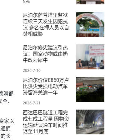
5%
2026-7-16
尼泊尔萨普塔里监狱
连续三天发生囚犯抗
议 多名在押人员以自
焚相威胁
2026-7-18
尼泊尔修宪建议引热
议：国家动物或由奶
牛改为犀牛
2026-7-10
尼泊尔价值8860万卢
比洪灾受损电动汽车
滞留海关逾一年
德满都
加安全、
2026-7-21
西达巴巴隧道工程完
成七成工程量 因物资
专家以
运输延误通车时间推
交通拥
迟至11月底
展的长