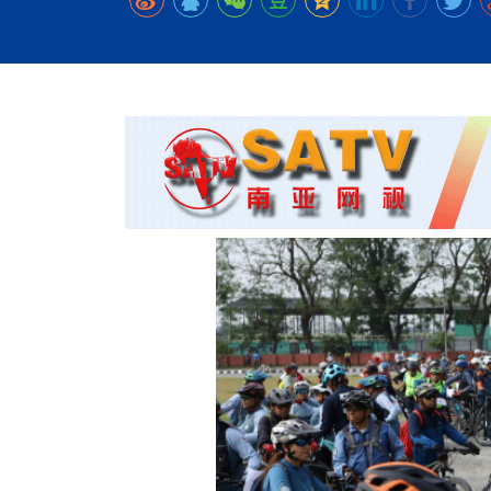
时代侨务工作指明
2026世界人工智能
政、坚守法治善治
域交通与经济
中文日益受各国重视 
会议 着力提振投资
放平衡外交积极信
社会新闻
化解局部紧张局势 
呼吁社会和谐团结
“水立方杯”中文歌
南亚网视丨中资企业
南亚网评丨纵容分裂
天山驼队3000公里
一株菌草跨越山海—
财经·三里河
倾听民企心声，国
共鸣 展现文化认同
赛精彩摄影集锦（
则才是尼国长久正
关上演古今对话
丝路”实践
尼泊尔24小时连发4
体滑坡为主要灾害
在韩留学人员传承“
神舟二十三号乘组
新政百日观察：尼
丝绸之路：从驼铃再
三大运营商推出词元
办
高效变革与程序争
的连接与当下的实
尼泊尔互动儿童剧《
加德满都春日盛景
法治护航民营经济
彩启迪多元视角
华夏英烈永铭心: 
动 缅怀海外烈士
低空安全司亮相，为
尼泊尔孙萨里县爆发
紧张 当地延长宵禁
泰国清迈成立“华人
一张圆桌映照中国
医护人员遇袭引发全
非紧急医疗服务