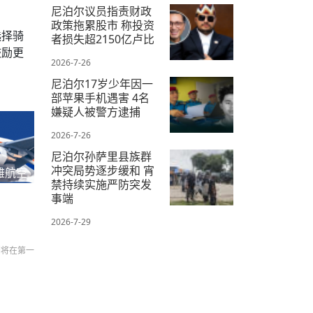
2026-7-28
尼泊尔议员指责财政
政策拖累股市 称投资
选择骑
者损失超2150亿卢比
鼓励更
2026-7-26
尼泊尔17岁少年因一
部苹果手机遇害 4名
嫌疑人被警方逮捕
2026-7-26
尼泊尔孙萨里县族群
冲突局势逐步缓和 宵
雅航空
禁持续实施严防突发
事端
2026-7-29
们将在第一