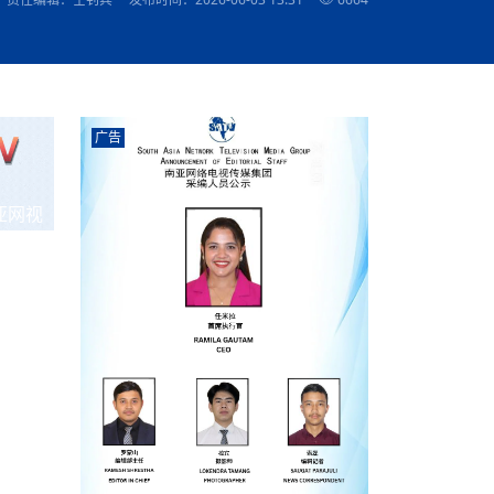
农村的发现
赞讲话（实况）
深化合作
尔代表处）
南亚网视SATV丨《米拉看中国》 第八集：广场舞
8000米之上：一位夏尔巴高山摄影师镜头中的人
赛海外预选赛尼
传承与文明共生 第六章 古道遗
南亚网视《SATV新闻会客厅》专访尼泊尔旅游局
南亚网视 SATV | 遇见环县
从教师到厨师：吉塔在加德满都推广缅甸味道
孟加拉国人被骗赴俄：合法移民沦为俄乌战场“消
选手
“无名英雄”
看世界
南亚网视 SATV |莫迪政府动作不断，对印控克什
中尼建交70周年
照片
(下)
与山
兄弟点红节：尼泊尔手足情深的神圣庆典
局长Mani Raj Lamichhane
尼泊尔赛区选拔
生今日出征大运会：在尼华侨捐
品”
马尔代夫杜拉杜环礁米德岛30吨制冰厂及50吨储
甘肃：探访祁连山——高台马营河大峡谷、小泉丹
长王博接受人
2025年米其林钥匙奖揭晓：不丹三家酒店获殊荣
米尔加强控制，或最终导致印度分裂
台湾乐手牵手大陆剧团 两岸戏腔共鸣
专访喜马拉雅航空总裁周恩永：云端
南亚网视丨百年华诞：绒花（侯艳琪大使）
跨国界的公益
冰设施正式启用
南亚网视 SATV | 环州故城之沙场风云
尼泊尔“疯狂蜂蜜” ：大自然馈赠的野生灵丹妙药
霞
中文志愿者服务博卡拉中尼友谊龙舟赛
军巴希姆：“亚运会就像是奥运
闻综述》
香港卫视南亚网视《一周新闻综述》2023第23期
中尼建交七十周年南亚网
新丝路
南亚网视丨《米拉看中国》第二集 走进中国 认识
从攀登世界之巅到组织巅峰探险：强·达瓦·夏尔巴
乌鸦节：崇敬阎罗使者的传统与象征意义
实施
域天妃：尺尊公主传奇》 第七
南亚网视《SATV新闻会客厅》专访尼泊尔国际电
不丹公务员人工智能技能缺口凸显 亟需开展针对
（总第039期）
视赴青海玉树系列活动报
南亚网视｜成锡忠看世界 俄乌战争会打多久？美
中国
尼泊尔中资企业协会举办第二届“华为杯”篮球赛
与“七峰探险”的传奇
南亚网视丨百年华诞：歌唱祖国（合唱，尼泊尔博
传承与文明共生 第五章 村落藏
影节入围中国影片《巴彦查干》导演复强先生
通讯：尼泊尔费瓦湖上的龙舟赛
年最大洪峰考
性培训
乐部
CCTV-4央视海外观众俱乐部向全球华侨华人拜年
道专题
前高官已经定性，美国想实现三个战略目标
（实况3）
喜马拉雅航空开通拉萨——博克拉航
卡拉华侨人华人协会）
的公益暖流
提哈尔节（灯节）：灯火辉煌与手足情深的节日
了！
香港卫视南亚网视《一周新闻综述》2023第22期
中丝路”再添通道
南亚网视丨《米拉看中国》笫三集：浓情中国 趣
普通市民写给“巴特巴特尼”董事长明·巴杜·古隆的
广告
赛出国际友谊 中国四川龙舟队包揽首届“中尼友谊
直播
俄乌軍事冲突
南亚网视SATV丨基辅多地爆炸：激
（总第038期）
南亚网视｜成锡忠看世界 我的联合国维和行动经
味人生
尼泊尔中资企业协会举办第二届“华为杯”篮球赛
信：您必将再次崛起，而且更加强大
南亚网视丨百年华诞：亲爱的中国我爱你（佳境，
龙舟赛”全部冠军
CCTV-4尼泊尔加德满都观众俱乐部祝全球华侨华
历-经历冲突和政变，确保中国维和人员安全
（实况2）
尼泊尔总理专机出访中国，喜马拉
尼泊尔华侨华人协会推荐）
展示
《欢迎来加德满都过大年》参赛视频 探索秘境尼
成锡忠看世界
南亚网视｜成锡忠看世界 我亲历的
人新年快乐、龙年大吉！
俄乌軍事冲突专题/南亚网视国际丨
香港卫视南亚网视《一周新闻综述》2023第21期
南亚网视丨《米拉看中国》 第四集：大美中国 山
辛哈杜巴宫的故事：从烈焰到重生
中国四川龙舟队包揽首届“中尼友谊龙舟赛”双冠
泊尔
事件一：孟加拉前总统被军人暗杀
署：过去10天超150万乌克兰难民
（总第037期）
亚网视
南亚网视｜成锡忠看世界 佩洛西行程未包含台
河娇娆（上）
尼泊尔中资企业协会举办第二届“华为杯”篮球赛
喜马拉雅航空荣获国际IOSA认证
媒体峰会
第三届中尼媒体峰会：新中国成立75周年恭贺视
走访慰问在尼联谊企业
南亚网视SATV丨“走访在尼联谊企业
CCTV-4主持人2024新年祝词
湾，两大细节显示，她内心并未彻底放弃访台
（实况1）
频
锟铧农业在尼打造中国式高科技示
《欢迎来加德满都过大年》参赛视频 欢迎到加德
南亚网视｜成锡忠看世界 从安倍晋
俄媒：俄军已掌控乌制空权 俄乌代
香港卫视南亚网视《一周新闻综述》2023第20期
春恭贺片
同庆新岁·共享未来——2026新年祝福视频合辑
2022北京冬奥会
好消息！由南亚网视拍摄制作的尼
满都过春节宣传片
看暗杀工具的演变，枪支最流行却
地
（总第036期）
2024年央视春晚宣传片
南亚网视｜成锡忠看世界 佩洛西今晚抵台？美航
贺北京冬奥视频被中国外交部采用
第三届中尼媒体峰会：我爱你中国
南亚网视SATV丨“走访在尼联谊企业
母快速向台海集结，解放军得用实际行动反制
直播
丝合酒店宝石湖宾馆
南亚网视 SATV | 侯艳琪大使出席
尼泊尔华侨华人协会新年恭贺视频
哥拿巴迪砖业有限公司销售量创新
视频：加德满都大学孔子学院举办龙年春节庆祝活
南亚网视｜成锡忠看世界 斯里兰卡
停火撤军问题暂未谈拢，俄乌一致
香港卫视南亚网视《一周新闻综述》2023第19期
《2023中央广播电视总台春节联欢晚会》01（央
国援尼医疗队颁发感谢状仪式
尼泊尔滑雪健儿备战2022北京冬奥
动
第三届中尼媒体峰会：尼泊尔学生合唱“我爱你中
打算继续向中印寻求信贷支持，中
（总第035期）
视授权南亚网视直播）
回放
【直播回放-10】CEAN“比亚迪杯”篮球赛闭幕式
中共百年华诞
专家：中国共产党百年历程中与侨
国”
尼泊尔中国文化中心新年恭贺视频
南亚网视SATV丨“走访在尼联谊企业
俄媒：俄军已掌控乌制空权 俄乌代
南亚网视 SATV | 中国作家雪漠尼
第十三批援尼医疗队 传承中国医疗精
尼泊尔滑雪健儿备战2022北京冬奥
《欢迎来加德满都过大年》短视频参赛作品展播
南亚网视｜成锡忠看世界 巴基斯坦
地
小说精选》新书发布暨座谈交流会
医疗骨干
001号
第三届中尼媒体峰会：祖国颂——庆祝新中国成立
尼泊尔加德满都大学孔子学院新年恭贺视频
频发，如何破局？中方应助巴方提
【直播回放-11】CEAN“比亚迪杯”篮球赛闭幕式
中国共产党百年华诞的世界期待
75周年
闪光时间｜冬奥燃起冰雪热
“狮”书共舞，未来可期——尼文版
南亚网视SATV丨“走访在尼联谊企业
新希望尼泊尔农业经济有限公司新年恭贺视频
南亚网视｜成锡忠看世界 俄乌冲突
【直播回放-7】CEAN“比亚迪杯”篮球赛 冠亚军决
南亚网络电视丨尼泊尔华侨华人协
选》在尼泊尔捐赠活动
深耕尼泊尔市场为尼民众致富带来“新
第三届中尼媒体峰会：歌曲《天佑中华》
国一邻邦濒临崩溃，幕后推手浮出
北京2022年冬奥会和冬残奥会安全
赛（安徽开源队VS中国电建队）
共产党建党100周年王冰洁独唱《
次会议召集加强场馆安保团队建设
南亚网视 SATV |丝合酒店宝石湖
南亚网视SATV丨“走访在尼联谊企业
交通安全隐患