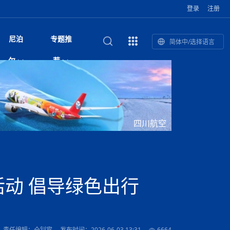
登录
注册
尼泊
专题推
简体中/选择语言
馆发布安全防
复盘：尼印关系转折如何间接影
综合
印度“蟑螂运动”升级：万名学生无视禁令游行 警方
尼泊尔头条
视频| 中国驻尼泊尔使馆举办招待会 隆重庆祝中
首届中尼媒体峰会
尼泊尔内政部长古隆坦言：任职4个月“没能好好工
“首届中尼媒体峰会”系列报道六：
尔
荐
境局势
催泪瓦斯驱散致180人受伤
国人民解放军建军99周年
作”
助农致富
国文化中心成
军西班牙队颁奖
泊尔
华为尼泊尔公司举办2026 科技前沿：媒体对话 助
综合新闻
视频| 南亚网视航拍加德满都：蓝花楹怒放的城市
2023年中尼投资与经贸论
印度陆军总司令将访尼 尼泊尔将授予其荣誉军官
中尼投资与经贸论坛举办：总理普
的第二故乡
力尼泊尔数字化转型
坛
军衔
吉祥灯揭幕
主席班达里
香”约：一座城与一枚香包双向
美国男子涉嫌非法越境进入尼泊尔 在印尼边境被
视频| “锦绣天府·安逸四川”文旅交流座谈会在尼泊
尼泊尔纳税人激励计划首期抽奖揭晓 消费者购物
“首届中尼媒体峰会”系列报道四：凝
赋能ICT发
家亲》摄制组志愿者演员招聘启
奇谈
巴基斯坦卡拉奇购物中心发生重大火灾 已致至少
旅游头条
晓谈天下丨美国人类学者马立安：深圳精神就是
世界第12高峰布洛阿特峰突发雪崩 知名登山家普
奖项出炉！罗德里斩获金球奖 西
捕
尔加德满都成功举办
视频| 加德满都东出口大升级! 苏雅尔维纳亚克至
250卢比喜中100万卢比大奖
进中尼友好
1人死亡
“闯”
中尼友谊龙舟赛
尔萨带队团队失联
国文化中心成
荣誉
尼泊尔巴克塔普尔 新年迎来旅游高峰
杜利凯尔六车道高速加速建设中
尼泊尔拟扩大国家服务团训练范围 8至12年级学生
尔
路”合作与创
域天妃：尺尊公主传奇》 第七
游眼
孟加拉前总理卡莉达·齐亚因病情“非常危急”入院治
徒步旅行
走进蓝毗尼：探寻佛陀诞生地的和平与宁静
尼泊尔春季徒步热升温 官方呼吁加强环保与安全
可自愿参加
雪域，两度西行赴拉萨
印度下调汽油、柴油及航空煤油出口关税 新税率6
视频|湖北十堰绿松石文化展西安举办：一石牵秦
尼泊尔加德满都加强控烟措施 保障公众健康和无
“首届中尼媒体峰会”系列报道五：尼
四川航空
传承与文明共生 第九章 金顶凝
疗
成都大运会
意识
费发布启事（面
正式实施“世代禁烟令”
开普省安全部队与巴塔恐怖分子冲突升级，造成民
南亚网络电视丨特朗普称如果选举人团投票给拜
高院裁决倒逼产业转型 奇特旺大象骑游存废引争
默默无闻”到全球竞争者
月1日起生效
尼泊尔经济运行简报，金融承压与发展调整并行
楚 青绿赴长安
视频| 朱红漫天：尼泊尔新年最“红”的节日
烟消费环境
带一路”
院选举答记者
赛尼泊尔赛区预
原创
斯里兰卡监狱爆发帮派大乱斗 已致25死百余人受
上榜酒店
尼泊尔迎来正宗中国味：福盛中餐厅盛大开业
加德满都旅馆：泰美尔区的传奇与地标
众大规模逃离家园
登，他将离开白宫
视频| 千年雨神巡游：尼泊尔拉托·马钦德拉纳特
议 伦理保护与地方民生两难博弈
展览在尼泊尔
救护车变“运毒车” 尼泊尔科西省大麻走私问题引关
行：故土羁绊与青年外流困境交
伤 军方紧急入驻维稳
杭州亚运会
纪实
孟加拉国土豆供过于求，价格跌破每公斤20塔卡
节的信仰与狂欢
木斯塘——从外国人的目的地，到如今尼泊尔人的
“致命一击”有多快
注
最长寿奥运冠军离世
印度多地遭遇极端热浪 新德里气温突破45°C
斯瓦米倡议设立瑜伽部 尼泊尔部长调侃“让腐败分
视频| 英国知名美妆品牌 The Body Shop 在帕坦
视频| 曾经打碟的手 如今签署逮捕令：苏丹·古隆
尼泊尔油罐车为避让野鹿侧翻起火 消防一小时成
“首届中尼媒体峰会“系列报道三：共
孔院” 短视
国记者看大运：通过体育赛事见
客厅
马尔代夫旅游业势头强劲：入境游客突破180万 中
吃喝玩乐
南亚网视《SATV新闻会客厅》专访喜马拉雅航空
加德满都迎来夜生活新地标：XO俱乐部树立全新
域天妃：尺尊公主传奇》 第七
南亚网视衷心祝愿尼泊尔人民以及全球尼泊尔朋友
旅游热土​
加德满都泰米尔雅乐轩酒店荣获环境管理认证
：趣味竞技燃
巴基斯坦削减LNG进口：取消21船合同并寻求卡
南亚网络电视丨亚洲最穷的国家不丹-拿10元人民
尼泊尔马南县：雪山、圣湖与古寺交织的高原秘境
子去冥想”
Labim Mall 正式开业
的逆袭传奇
功控制火势
演绎中尼感人故事
国仍是最大客源国
总裁周恩永：云端架虹桥 翼展新丝路
第二届中尼媒体峰会专题
标杆
安艺青、陈俐
传承与文明共生 第八章 塔基藏
斯里兰卡百年最强飓风致茶园成“荒地” 工人生计受
们德赛节快乐！
纪实
塔尔供气调整
孟加拉辍学率上升令人担忧
币，在不丹能干什么
南亚网视SATV｜探访加德满都文殊菩萨修行地勋
春天吞噬了冬
伤留在“记忆阁楼”
尼泊尔丹库塔警方查获647公斤大麻 两名涉案人员
文明互鉴 首部直译尼泊尔文版
南京造！
影星维杰“逆袭”登顶！印度一邦政坛迎来大洗牌
尼泊尔肿瘤医
运在欢庆与惜别中落幕
肃环县
不丹举办2025全球和平祈祷节
图说尼泊尔
南亚网视 SATV | 甘肃环县3 3米大锅烹煮66只
山体滑坡地区搜救行动正在进行中
重挫
部（猴庙）感悟朝圣之旅
来尼泊尔徒步为什么购买保险至关重要？
探索奢华：加德满都附近的顶级度假村
被捕
尼泊尔持续暴雨致全境交通瘫痪 多条国道关闭 数
尼正式首发
尼泊尔比拉德讷格尔一实习医生坠楼身亡
从雪域高原到尼泊尔：第三届“石榴籽杯”草原足球
【视频】尼泊尔新政府成立以来，都做了些什么？
尼泊尔本财年发力稳就业 计划创造十万岗位 重拳
“首届中尼媒体峰会”系列报道二：
动 倡导绿色出行
羊，你想不想来一口？
尼泊尔中国新年系列庆祝
赛（尼泊尔赛
带来激情与欢乐
印度洋稳定成为马澳第二次高级官员会谈首要议题​
南亚网视《SATV新闻会客厅》专访中国著名导演
Alev Kebab Sultanate 尼泊尔第一家土耳其中东
​释迦牟尼佛诞辰2569周年：千年智慧的当代回响
化中尼文旅合
访尼泊尔
巴基斯坦旁遮普省遭严重雾霾侵袭，多城空气质量
安徽凌家滩文化图片展在孟加拉国开幕
南亚网络电视丨为何中丹边境通婚普遍？看了不丹
百游客被困
吃太多烤红薯（不是因为容易
邀请赛6月20日山南启幕，跨国球队共逐绿茵
整治海外务工诈骗
结硕果
华诞
尼泊尔节日
南亚网视丨百年华诞：草原上升起不落的太阳（关
话动
一个无需择日的吉日：走进尼泊尔的Akshaya
谢飞先生
风味餐厅
风自山谷北--中国甘肃摄影家尼泊尔摄影展览
 加都大学苏
域天妃：尺尊公主传奇》 第七
斯里兰卡飓风死亡人数超过200人
达危险水平
姑娘真实生活，难怪想嫁到中国！
南亚网视SATV丨尼泊尔博达纳大佛塔
探索喜马拉雅山：尼泊尔徒步指南系列 - 系列 I
瓦尔纳巴斯博物馆酒店（Varnabas Museum
外开放
一届亚运会”闭幕，未来，何以
不丹帕罗嘎查乡向日葵产量占全国一半 农户盼增
尼泊尔拉利特普尔市 客车撞上高架桥致1死19伤
利宁，中国水电十一工程局上马相迪电站运维项
Tritiya
"抵尼 加都
南亚网视 SATV | 环州故城！环县
传承与文明共生 第七章 寺壁藏
尔乒乓球选手：中国队太强，想
马尔代夫实施“世代烟草禁令” 教育部长称开创全球
视频 | 中华人民共和国成立75周年庆祝活动在多
hotel）今天开业
州参加亚运会
孟加拉国登革热感染病例超1.5万 死亡58人
大型榨油设备
11次登顶珠峰刷新女性纪录！“山地女王”拉克巴·
中国
旅游故事
目）
外国青年“看中国” 巴西圣保罗大学教授-向世界展
第三届中尼媒体峰会
尼泊尔登顶传奇明玛·夏尔巴：从登山者到行业引
赛在加德满都隆
先例
南亚网视 SATV | 加德满都市展开河道垃圾清理活
加德满都“中国美食城”盛大开业 带来地道中餐与超
最美尼泊尔风景图
斯里兰卡铁路系统迎变革：内阁决议招聘女性担任
国举办
—医疗队护航
飞航线
夏巴兹总理将派遣巴基斯坦青年赴沙特参与“2030
南亚网络电视丨印军闯下弥天大祸！机枪扫射联合
南亚网络电视丨中国版的“马尔代夫”，海水清澈风
夏尔巴：荣光背后是半生漂泊与坚韧重生
23名登山者成功登顶乔戈里峰
示不一样的中国
领者 珠峰登山经济重回本土掌控
【相约帕坦杜巴广场】卡蒂克舞节：尼泊尔最古老
动 改善河道生态环境
南亚网视 SATV | 秒懂！环州故城的“由来”
值体验
启中尼文化交流
司机、站长等核心岗位
愿景”项目
国车队，或永久失去入常资格
景如画，宛如画中世界
木斯塘圣塔玛尼酒店被评为“2024最佳新酒店”
破百，印度总理莫迪点赞
不丹赌博与线上诈骗问题严峻 政府加强打击但挑
体育
中尼龙舟赛
视频| 从城市漫步到乡村漫步：外国创作者在中国
喜马拉雅航空
中尼友谊龙舟赛新闻发布会：中国驻尼使馆王欣参
中尼航线迎新契机 喜马拉雅航空与
南亚网视丨百年华诞：少年（合唱，中国电建尼泊
的文化舞蹈盛典，延续三百年的信仰与艺术
诊：温情守护
域天妃：尺尊公主传奇》 第七
尔参赛队员武术比赛赢得喝彩
马尔代夫实施“世代禁烟令” 外国游客也需遵守
第 10 届纹身大会4 月 7 日-9 日在加德满都举行
视频：第16届“汉语桥”世界中学生中文比赛 一号
都
战仍存
责任编辑：仝钊宾
发布时间：2026-06-03 13:31
6664