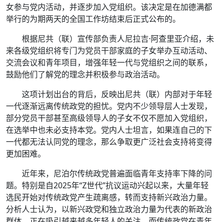
女参与党内活动，并逐步加入党组织。该决定是在加德满都
举行的为期两天的全国工作坊结束后正式公布的。
根据尼共（联）宣传部负责人尼拉吉·阿查里亚介绍，未
来各级党组织将专门为党员干部家庭的子女举办互动活动、
交流会议和青年项目，增强年轻一代与党组织之间的联系，
鼓励他们了解党的理念并积极参与政治活动。
这项计划出台的背后，反映出尼共（联）内部对于年轻
一代逐渐远离传统政党的担忧。党内不少领导层人士发现，
部分党员干部甚至高级领导人的子女不仅不愿加入党组织，
在选举中也未必支持本党。党内人士坦言，如果连自己的下
一代都无法认同党的理念，那么争取更广泛社会支持将变得
更加困难。
近年来，尼泊尔传统政党普遍面临青年支持率下降的问
题。特别是自2025年“Z世代”抗议运动兴起以来，大量年轻
选民开始对传统政党产生疏离感，转而支持新兴政治力量。
分析人士认为，以新兴政党和独立政治力量为代表的新政治
群体，正在吸引越来越多年轻人的关注，而传统政党在青年