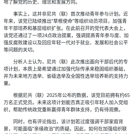
地了解党的历史、理念和发展方向。
事实上，这并非尼共（联）首次推动青年参与计划。近
年来，该党已陆续推出“草根使命”等组织动员项目，加强青
年干部培养和基层组织扩张。在此前召开的党代表大会上，
该党还通过了一项24点政治提案，强调提高青年参与度、加
强反腐败建设以及回应年轻一代对于就业、发展和社会公平
等问题的关切。
分析人士认为，尼共（联）此次推出面向干部后代的专
项计划，本质上是希望通过加强代际传承来稳固组织基础，
并为未来地方选举、省级选举及全国性选举培养新的支持力
量。
根据尼共（联）2025年公布的数据，该党目前拥有约65
万名正式党员。未来这项计划能否真正吸引年轻人加入党组
织，帮助传统政党重新赢得青年群体支持，仍有待观察。
同时，也有评论指出，该计划若过度强调干部家庭背
景，可能面临“亲缘政治”的质疑。因此，如何在加强组织联