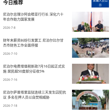
采编人员公
今日推荐
示
尼泊尔总理沙阿会晤亚行行长 深化六十
年合作助力国家发展
2026-7-8
财年末薪资纠纷引发罢工 尼泊尔比尔甘
杰市财务工作全面停摆
2026-7-10
尼泊尔电费增值税新政7月16日起正式实
施 居民超50度部分征收5%
2026-7-16
尼泊尔萨普塔里监狱连续三天发生囚犯抗
议 多名在押人员以自焚相威胁
2026-7-18