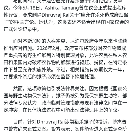
与此同时，关于是否应允许猎杀猴子的讨论也引发争
议。今年5月18日，Ashika Tamang曾在议会正式提出程序
性异议，要求删除Dhruvraj Rai关于“应允许杀死造成麻烦猴
子”的相关言论。她认为，这类表述不适合出现在国家议会的
正式讨论记录中。
面对不断加剧的人猴冲突，尼泊尔政府今年以来也陆续
推出应对措施。2026年2月，政府宣布将部分对农作物造成
严重损害的野生红猴列入特别管理对象，允许农民在私人农
田和果园内对破坏农作物的猴群进行驱赶、捕捉，在特定条
件下甚至允许实施扑杀。不过，相关措施有效期仅为一年，
并要求扑杀后的猴子必须在监督下掩埋处理。
然而，这项政策也引发法律界关注。因为根据《国家公
园与野生动物保护法》，猴子仍被列为受保护野生动物。部
分法律专家认为，政府临时管理措施与现有法律之间存在一
定冲突，在具体执法过程中可能出现法律适用上的争议。
目前，针对Dhruvraj Rai涉嫌猎杀猴子的投诉，博杰普
尔警方尚未正式立案。警方表示，案件能否进入正式调查阶