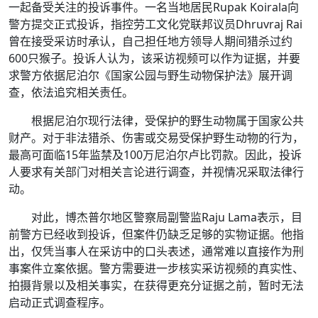
一起备受关注的投诉事件。一名当地居民Rupak Koirala向
警方提交正式投诉，指控劳工文化党联邦议员Dhruvraj Rai
曾在接受采访时承认，自己担任地方领导人期间猎杀过约
600只猴子。投诉人认为，该采访视频可以作为证据，并要
求警方依据尼泊尔《国家公园与野生动物保护法》展开调
查，依法追究相关责任。
根据尼泊尔现行法律，受保护的野生动物属于国家公共
财产。对于非法猎杀、伤害或交易受保护野生动物的行为，
最高可面临15年监禁及100万尼泊尔卢比罚款。因此，投诉
人要求有关部门对相关言论进行调查，并视情况采取法律行
动。
对此，博杰普尔地区警察局副警监Raju Lama表示，目
前警方已经收到投诉，但案件仍缺乏足够的实物证据。他指
出，仅凭当事人在采访中的口头表述，通常难以直接作为刑
事案件立案依据。警方需要进一步核实采访视频的真实性、
拍摄背景以及相关事实，在获得更充分证据之前，暂时无法
启动正式调查程序。