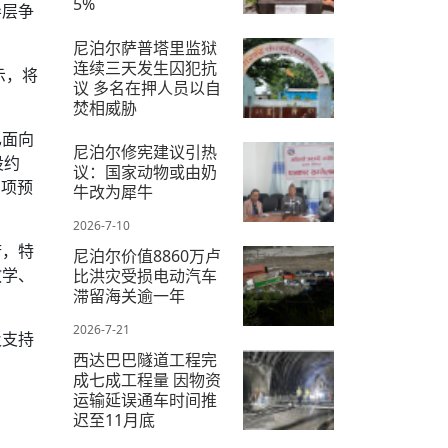
5%
导层争
2026-7-16
尼泊尔萨普塔里监狱
连续三天发生囚犯抗
示，将
议 多名在押人员以自
焚相威胁
已面向
2026-7-18
尼泊尔修宪建议引热
设约
议：国家动物或由奶
专项预
牛改为犀牛
2026-7-10
府，特
尼泊尔价值8860万卢
教学、
比洪灾受损电动汽车
滞留海关逾一年
2026-7-21
及支持
西达巴巴隧道工程完
成七成工程量 因物资
运输延误通车时间推
迟至11月底