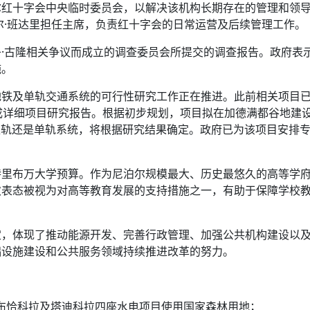
尔红十字会中央临时委员会，以解决该机构长期存在的管理和领
尔·班达里担任主席，负责红十字会的日常运营及后续管理工作。
·古隆相关争议而成立的调查委员会所提交的调查报告。政府表
施。
地铁及单轨交通系统的可行性研究工作正在推进。此前相关项目
成详细项目研究报告。根据初步规划，项目拟在加德满都谷地建
、轻轨还是单轨系统，将根据研究结果确定。政府已为该项目安排
特里布万大学预算。作为尼泊尔规模最大、历史最悠久的高等学
次表态被视为对高等教育发展的支持措施之一，有助于保障学校
定，体现了推动能源开发、完善行政管理、加强公共机构建设以
础设施建设和公共服务领域持续推进改革的努力。
/布恰科拉及塔迪科拉四座水电项目使用国家森林用地；