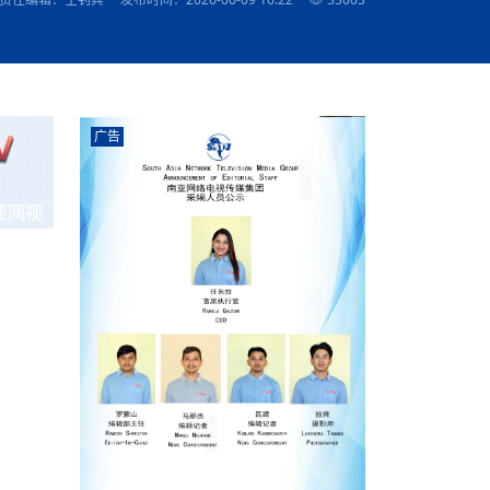
农村的发现
赞讲话（实况）
深化合作
尔代表处）
南亚网视SATV丨《米拉看中国》 第八集：广场舞
8000米之上：一位夏尔巴高山摄影师镜头中的人
赛海外预选赛尼
传承与文明共生 第六章 古道遗
南亚网视《SATV新闻会客厅》专访尼泊尔旅游局
南亚网视 SATV | 遇见环县
从教师到厨师：吉塔在加德满都推广缅甸味道
孟加拉国人被骗赴俄：合法移民沦为俄乌战场“消
选手
“无名英雄”
看世界
南亚网视 SATV |莫迪政府动作不断，对印控克什
中尼建交70周年
照片
(下)
与山
兄弟点红节：尼泊尔手足情深的神圣庆典
局长Mani Raj Lamichhane
尼泊尔赛区选拔
生今日出征大运会：在尼华侨捐
品”
马尔代夫杜拉杜环礁米德岛30吨制冰厂及50吨储
甘肃：探访祁连山——高台马营河大峡谷、小泉丹
长王博接受人
2025年米其林钥匙奖揭晓：不丹三家酒店获殊荣
米尔加强控制，或最终导致印度分裂
台湾乐手牵手大陆剧团 两岸戏腔共鸣
专访喜马拉雅航空总裁周恩永：云端
南亚网视丨百年华诞：绒花（侯艳琪大使）
跨国界的公益
冰设施正式启用
南亚网视 SATV | 环州故城之沙场风云
尼泊尔“疯狂蜂蜜” ：大自然馈赠的野生灵丹妙药
霞
中文志愿者服务博卡拉中尼友谊龙舟赛
军巴希姆：“亚运会就像是奥运
闻综述》
香港卫视南亚网视《一周新闻综述》2023第23期
中尼建交七十周年南亚网
新丝路
南亚网视丨《米拉看中国》第二集 走进中国 认识
从攀登世界之巅到组织巅峰探险：强·达瓦·夏尔巴
乌鸦节：崇敬阎罗使者的传统与象征意义
实施
域天妃：尺尊公主传奇》 第七
南亚网视《SATV新闻会客厅》专访尼泊尔国际电
不丹公务员人工智能技能缺口凸显 亟需开展针对
（总第039期）
视赴青海玉树系列活动报
南亚网视｜成锡忠看世界 俄乌战争会打多久？美
中国
尼泊尔中资企业协会举办第二届“华为杯”篮球赛
与“七峰探险”的传奇
南亚网视丨百年华诞：歌唱祖国（合唱，尼泊尔博
传承与文明共生 第五章 村落藏
影节入围中国影片《巴彦查干》导演复强先生
通讯：尼泊尔费瓦湖上的龙舟赛
年最大洪峰考
性培训
乐部
CCTV-4央视海外观众俱乐部向全球华侨华人拜年
道专题
前高官已经定性，美国想实现三个战略目标
（实况3）
喜马拉雅航空开通拉萨——博克拉航
卡拉华侨人华人协会）
的公益暖流
提哈尔节（灯节）：灯火辉煌与手足情深的节日
了！
香港卫视南亚网视《一周新闻综述》2023第22期
中丝路”再添通道
南亚网视丨《米拉看中国》笫三集：浓情中国 趣
普通市民写给“巴特巴特尼”董事长明·巴杜·古隆的
广告
赛出国际友谊 中国四川龙舟队包揽首届“中尼友谊
直播
俄乌軍事冲突
南亚网视SATV丨基辅多地爆炸：激
（总第038期）
南亚网视｜成锡忠看世界 我的联合国维和行动经
味人生
尼泊尔中资企业协会举办第二届“华为杯”篮球赛
信：您必将再次崛起，而且更加强大
南亚网视丨百年华诞：亲爱的中国我爱你（佳境，
龙舟赛”全部冠军
CCTV-4尼泊尔加德满都观众俱乐部祝全球华侨华
历-经历冲突和政变，确保中国维和人员安全
（实况2）
尼泊尔总理专机出访中国，喜马拉
尼泊尔华侨华人协会推荐）
展示
《欢迎来加德满都过大年》参赛视频 探索秘境尼
成锡忠看世界
南亚网视｜成锡忠看世界 我亲历的
人新年快乐、龙年大吉！
俄乌軍事冲突专题/南亚网视国际丨
香港卫视南亚网视《一周新闻综述》2023第21期
南亚网视丨《米拉看中国》 第四集：大美中国 山
辛哈杜巴宫的故事：从烈焰到重生
中国四川龙舟队包揽首届“中尼友谊龙舟赛”双冠
泊尔
事件一：孟加拉前总统被军人暗杀
署：过去10天超150万乌克兰难民
（总第037期）
亚网视
南亚网视｜成锡忠看世界 佩洛西行程未包含台
河娇娆（上）
尼泊尔中资企业协会举办第二届“华为杯”篮球赛
喜马拉雅航空荣获国际IOSA认证
媒体峰会
第三届中尼媒体峰会：新中国成立75周年恭贺视
走访慰问在尼联谊企业
南亚网视SATV丨“走访在尼联谊企业
CCTV-4主持人2024新年祝词
湾，两大细节显示，她内心并未彻底放弃访台
（实况1）
频
锟铧农业在尼打造中国式高科技示
《欢迎来加德满都过大年》参赛视频 欢迎到加德
南亚网视｜成锡忠看世界 从安倍晋
俄媒：俄军已掌控乌制空权 俄乌代
香港卫视南亚网视《一周新闻综述》2023第20期
春恭贺片
同庆新岁·共享未来——2026新年祝福视频合辑
2022北京冬奥会
好消息！由南亚网视拍摄制作的尼
满都过春节宣传片
看暗杀工具的演变，枪支最流行却
地
（总第036期）
2024年央视春晚宣传片
南亚网视｜成锡忠看世界 佩洛西今晚抵台？美航
贺北京冬奥视频被中国外交部采用
第三届中尼媒体峰会：我爱你中国
南亚网视SATV丨“走访在尼联谊企业
母快速向台海集结，解放军得用实际行动反制
直播
丝合酒店宝石湖宾馆
南亚网视 SATV | 侯艳琪大使出席
尼泊尔华侨华人协会新年恭贺视频
哥拿巴迪砖业有限公司销售量创新
视频：加德满都大学孔子学院举办龙年春节庆祝活
南亚网视｜成锡忠看世界 斯里兰卡
停火撤军问题暂未谈拢，俄乌一致
香港卫视南亚网视《一周新闻综述》2023第19期
《2023中央广播电视总台春节联欢晚会》01（央
国援尼医疗队颁发感谢状仪式
尼泊尔滑雪健儿备战2022北京冬奥
动
第三届中尼媒体峰会：尼泊尔学生合唱“我爱你中
打算继续向中印寻求信贷支持，中
（总第035期）
视授权南亚网视直播）
回放
【直播回放-10】CEAN“比亚迪杯”篮球赛闭幕式
中共百年华诞
专家：中国共产党百年历程中与侨
国”
尼泊尔中国文化中心新年恭贺视频
南亚网视SATV丨“走访在尼联谊企业
俄媒：俄军已掌控乌制空权 俄乌代
南亚网视 SATV | 中国作家雪漠尼
第十三批援尼医疗队 传承中国医疗精
尼泊尔滑雪健儿备战2022北京冬奥
《欢迎来加德满都过大年》短视频参赛作品展播
南亚网视｜成锡忠看世界 巴基斯坦
地
小说精选》新书发布暨座谈交流会
医疗骨干
001号
第三届中尼媒体峰会：祖国颂——庆祝新中国成立
尼泊尔加德满都大学孔子学院新年恭贺视频
频发，如何破局？中方应助巴方提
【直播回放-11】CEAN“比亚迪杯”篮球赛闭幕式
中国共产党百年华诞的世界期待
75周年
闪光时间｜冬奥燃起冰雪热
“狮”书共舞，未来可期——尼文版
南亚网视SATV丨“走访在尼联谊企业
新希望尼泊尔农业经济有限公司新年恭贺视频
南亚网视｜成锡忠看世界 俄乌冲突
【直播回放-7】CEAN“比亚迪杯”篮球赛 冠亚军决
南亚网络电视丨尼泊尔华侨华人协
选》在尼泊尔捐赠活动
深耕尼泊尔市场为尼民众致富带来“新
第三届中尼媒体峰会：歌曲《天佑中华》
国一邻邦濒临崩溃，幕后推手浮出
北京2022年冬奥会和冬残奥会安全
赛（安徽开源队VS中国电建队）
共产党建党100周年王冰洁独唱《
次会议召集加强场馆安保团队建设
南亚网视 SATV |丝合酒店宝石湖
南亚网视SATV丨“走访在尼联谊企业
交通安全隐患