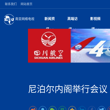
联系我们
网站首页
新闻资
高端访
影视频
南亚网络电视
今日头条
名人访谈
深耕中尼友谊 西藏
微电
“
讯
谈
道
缔结引领边境合作
风
国际新闻
全球人物
美方暂缓对伊军事打
电视
从
议即可取消开战计
局
突发：西藏林芝市墨
视
中国新闻
创业故事
（长江十年行）金
电影
车
10千米
神与长江文化交融
巫
印度马哈拉施特拉邦
日
中
经济新闻
凡人故事
消费火爆出口疲软 
纪录
她
律
尼泊尔国民议会审议
中
困境亟待破局
好评中国丨向实向
扎
拟提高至10万美元
美国促成加沙历史性
环球观察
尼泊尔取消国际藏学
宣传
始
除武装 以色列将逐
专
中
中国政策
尼电动新车市占率全
时政微观察丨以侨
深
苹果公司首次暗示新版
中
一带一路
2026“一带一路”年
微直
地近八成市场
倒
中
为额外算力买单
国际足联：对阿根
“稳”等
巴基斯坦西南部煤矿
为展开调查
持刀闯馆案进入公诉
中
南亚网评
南亚网评｜多重考验
微短
PPA审批持续停滞 
查整改
尼
尼泊尔共产党（联合
泊
尼泊尔内阁举行会议
共识推进善治
东西问｜强晓云：“
水电投资承压
被俘尼泊尔青年讲述
推
半数合格党员尚未
日本熊本突发强震致
丝路故事
世界从中国两会探
影视资
高质量合作的“黄金
也不愿归国
面停运
青海海南州兴海县接连
南亚网评：邻国外交
尼泊尔政府推出“真
县7个乡镇设施受损
专
图说南亚
2026年尼泊尔世
源在于国家能力赤
接单啦！“世界超市”
75年沧桑蝶变，西
一位百万卢比得主
美军称已完成最新
尔
情合影
意义？
全球华人
全国侨务工作会议在
执政百日舆情多发 
阿富汗尼姆鲁兹“丝
尼泊尔总理巴伦德拉
尼泊尔巴伦政府将分