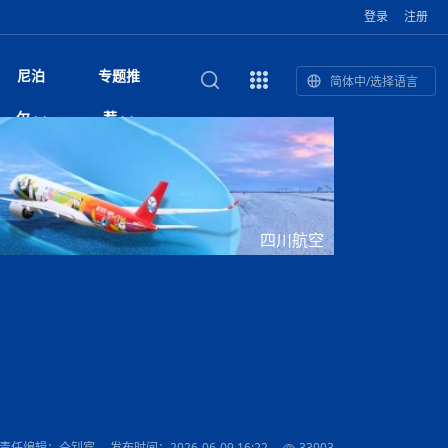
登录
注册
尼泊
专题推
简体中/选择语言
馆发布安全防
复盘：尼印关系转折如何间接影
综合
印度“蟑螂运动”升级：万名学生无视禁令游行 警方
尼泊尔头条
视频| 中国驻尼泊尔使馆举办招待会 隆重庆祝中
首届中尼媒体峰会
尼泊尔加德满都加强控烟措施 保障公众健康和无
“首届中尼媒体峰会”系列报道六：
尔
荐
境局势
催泪瓦斯驱散致180人受伤
国人民解放军建军99周年
烟消费环境
助农致富
国文化中心成
军西班牙队颁奖
泊尔
华为尼泊尔公司举办2026 科技前沿：媒体对话 助
综合新闻
视频| 南亚网视航拍加德满都：蓝花楹怒放的城市
2023年中尼投资与经贸论
尼泊尔拉利特普尔市 客车撞上高架桥致1死19伤
中尼投资与经贸论坛举办：总理普
的第二故乡
力尼泊尔数字化转型
坛
吉祥灯揭幕
主席班达里
香”约：一座城与一枚香包双向
美国男子涉嫌非法越境进入尼泊尔 在印尼边境被
视频| “锦绣天府·安逸四川”文旅交流座谈会在尼泊
尼泊尔油罐车为避让野鹿侧翻起火 消防一小时成
“首届中尼媒体峰会”系列报道四：凝
赋能ICT发
家亲》摄制组志愿者演员招聘启
奇谈
巴基斯坦卡拉奇购物中心发生重大火灾 已致至少
旅游头条
晓谈天下丨美国人类学者马立安：深圳精神就是
世界第12高峰布洛阿特峰突发雪崩 知名登山家普
奖项出炉！罗德里斩获金球奖 西
捕
尔加德满都成功举办
视频| 加德满都东出口大升级! 苏雅尔维纳亚克至
功控制火势
尼泊尔医学教育委员会领导层空缺致入学考试停滞
进中尼友好
1人死亡
“闯”
中尼友谊龙舟赛
尔萨带队团队失联
国文化中心成
荣誉
尼泊尔巴克塔普尔 新年迎来旅游高峰
杜利凯尔六车道高速加速建设中
约6万考生面临不确定性
尔
路”合作与创
域天妃：尺尊公主传奇》 第七
游眼
孟加拉前总理卡莉达·齐亚因病情“非常危急”入院治
徒步旅行
走进蓝毗尼：探寻佛陀诞生地的和平与宁静
尼泊尔春季徒步热升温 官方呼吁加强环保与安全
雪域，两度西行赴拉萨
印度下调汽油、柴油及航空煤油出口关税 新税率6
视频|湖北十堰绿松石文化展西安举办：一石牵秦
尼泊尔本财年发力稳就业 计划创造十万岗位 重拳
“首届中尼媒体峰会”系列报道五：尼
四川航空
传承与文明共生 第九章 金顶凝
疗
成都大运会
意识
费发布启事（面
正式实施“世代禁烟令”
开普省安全部队与巴塔恐怖分子冲突升级，造成民
南亚网络电视丨特朗普称如果选举人团投票给拜
高院裁决倒逼产业转型 奇特旺大象骑游存废引争
默默无闻”到全球竞争者
月1日起生效
尼泊尔经济运行简报，金融承压与发展调整并行
楚 青绿赴长安
视频| 朱红漫天：尼泊尔新年最“红”的节日
整治海外务工诈骗
尼泊尔外交部首办“知识论坛” 推动学术研究与外交
带一路”
院选举答记者
赛尼泊尔赛区预
原创
斯里兰卡监狱爆发帮派大乱斗 已致25死百余人受
上榜酒店
尼泊尔迎来正宗中国味：福盛中餐厅盛大开业
加德满都旅馆：泰美尔区的传奇与地标
众大规模逃离家园
登，他将离开白宫
视频| 千年雨神巡游：尼泊尔拉托·马钦德拉纳特
议 伦理保护与地方民生两难博弈
展览在尼泊尔
决策深度融合
行：故土羁绊与青年外流困境交
伤 军方紧急入驻维稳
杭州亚运会
纪实
孟加拉国土豆供过于求，价格跌破每公斤20塔卡
节的信仰与狂欢
木斯塘——从外国人的目的地，到如今尼泊尔人的
“致命一击”有多快
最长寿奥运冠军离世
印度多地遭遇极端热浪 新德里气温突破45°C
斯瓦米倡议设立瑜伽部 尼泊尔部长调侃“让腐败分
视频| 英国知名美妆品牌 The Body Shop 在帕坦
视频| 曾经打碟的手 如今签署逮捕令：苏丹·古隆
尼泊尔绝食护士抗议进入第五天 卫生部长回应并
“首届中尼媒体峰会“系列报道三：共
孔院” 短视
国记者看大运：通过体育赛事见
客厅
马尔代夫旅游业势头强劲：入境游客突破180万 中
吃喝玩乐
南亚网视《SATV新闻会客厅》专访喜马拉雅航空
加德满都迎来夜生活新地标：XO俱乐部树立全新
域天妃：尺尊公主传奇》 第七
南亚网视衷心祝愿尼泊尔人民以及全球尼泊尔朋友
旅游热土​
加德满都泰米尔雅乐轩酒店荣获环境管理认证
：趣味竞技燃
巴基斯坦削减LNG进口：取消21船合同并寻求卡
南亚网络电视丨亚洲最穷的国家不丹-拿10元人民
尼泊尔马南县：雪山、圣湖与古寺交织的高原秘境
子去冥想”
Labim Mall 正式开业
的逆袭传奇
承诺继续谈判
尼泊尔警方破获非法国际电话转接案 四人涉嫌网
演绎中尼感人故事
国仍是最大客源国
总裁周恩永：云端架虹桥 翼展新丝路
第二届中尼媒体峰会专题
标杆
安艺青、陈俐
传承与文明共生 第八章 塔基藏
斯里兰卡百年最强飓风致茶园成“荒地” 工人生计受
们德赛节快乐！
纪实
塔尔供气调整
孟加拉辍学率上升令人担忧
币，在不丹能干什么
南亚网视SATV｜探访加德满都文殊菩萨修行地勋
春天吞噬了冬
伤留在“记忆阁楼”
络博彩被捕
文明互鉴 首部直译尼泊尔文版
南京造！
影星维杰“逆袭”登顶！印度一邦政坛迎来大洗牌
尼泊尔肿瘤医
运在欢庆与惜别中落幕
肃环县
不丹举办2025全球和平祈祷节
图说尼泊尔
南亚网视 SATV | 甘肃环县3 3米大锅烹煮66只
山体滑坡地区搜救行动正在进行中
重挫
部（猴庙）感悟朝圣之旅
来尼泊尔徒步为什么购买保险至关重要？
探索奢华：加德满都附近的顶级度假村
尼泊尔持续暴雨致全境交通瘫痪 多条国道关闭 数
尼正式首发
尼泊尔比拉德讷格尔一实习医生坠楼身亡
从雪域高原到尼泊尔：第三届“石榴籽杯”草原足球
【视频】尼泊尔新政府成立以来，都做了些什么？
尼泊尔乡域冲突引舆论乱象 多家媒体社交账号传
“首届中尼媒体峰会”系列报道二：
羊，你想不想来一口？
尼泊尔中国新年系列庆祝
赛（尼泊尔赛
带来激情与欢乐
印度洋稳定成为马澳第二次高级官员会谈首要议题​
南亚网视《SATV新闻会客厅》专访中国著名导演
Alev Kebab Sultanate 尼泊尔第一家土耳其中东
​释迦牟尼佛诞辰2569周年：千年智慧的当代回响
化中尼文旅合
访尼泊尔
巴基斯坦旁遮普省遭严重雾霾侵袭，多城空气质量
安徽凌家滩文化图片展在孟加拉国开幕
南亚网络电视丨为何中丹边境通婚普遍？看了不丹
百游客被困
吃太多烤红薯（不是因为容易
邀请赛6月20日山南启幕，跨国球队共逐绿茵
播煽动性内容遭整治
网传涉宗教国策协议引争议 尼泊尔官方紧急辟
结硕果
华诞
尼泊尔节日
南亚网视丨百年华诞：草原上升起不落的太阳（关
话动
一个无需择日的吉日：走进尼泊尔的Akshaya
谢飞先生
风味餐厅
风自山谷北--中国甘肃摄影家尼泊尔摄影展览
 加都大学苏
域天妃：尺尊公主传奇》 第七
斯里兰卡飓风死亡人数超过200人
达危险水平
姑娘真实生活，难怪想嫁到中国！
南亚网视SATV丨尼泊尔博达纳大佛塔
探索喜马拉雅山：尼泊尔徒步指南系列 - 系列 I
瓦尔纳巴斯博物馆酒店（Varnabas Museum
外开放
一届亚运会”闭幕，未来，何以
不丹帕罗嘎查乡向日葵产量占全国一半 农户盼增
谣：未签署任何正式协定
利宁，中国水电十一工程局上马相迪电站运维项
Tritiya
"抵尼 加都
南亚网视 SATV | 环州故城！环县
传承与文明共生 第七章 寺壁藏
尔乒乓球选手：中国队太强，想
马尔代夫实施“世代烟草禁令” 教育部长称开创全球
视频 | 中华人民共和国成立75周年庆祝活动在多
hotel）今天开业
州参加亚运会
孟加拉国登革热感染病例超1.5万 死亡58人
大型榨油设备
11次登顶珠峰刷新女性纪录！“山地女王”拉克巴·
中国
旅游故事
目）
外国青年“看中国” 巴西圣保罗大学教授-向世界展
第三届中尼媒体峰会
尼泊尔登顶传奇明玛·夏尔巴：从登山者到行业引
赛在加德满都隆
先例
南亚网视 SATV | 加德满都市展开河道垃圾清理活
加德满都“中国美食城”盛大开业 带来地道中餐与超
最美尼泊尔风景图
斯里兰卡铁路系统迎变革：内阁决议招聘女性担任
国举办
—医疗队护航
飞航线
夏巴兹总理将派遣巴基斯坦青年赴沙特参与“2030
南亚网络电视丨印军闯下弥天大祸！机枪扫射联合
南亚网络电视丨中国版的“马尔代夫”，海水清澈风
夏尔巴：荣光背后是半生漂泊与坚韧重生
23名登山者成功登顶乔戈里峰
示不一样的中国
领者 珠峰登山经济重回本土掌控
【相约帕坦杜巴广场】卡蒂克舞节：尼泊尔最古老
动 改善河道生态环境
南亚网视 SATV | 秒懂！环州故城的“由来”
值体验
启中尼文化交流
司机、站长等核心岗位
愿景”项目
国车队，或永久失去入常资格
景如画，宛如画中世界
木斯塘圣塔玛尼酒店被评为“2024最佳新酒店”
破百，印度总理莫迪点赞
不丹赌博与线上诈骗问题严峻 政府加强打击但挑
体育
中尼龙舟赛
视频| 从城市漫步到乡村漫步：外国创作者在中国
喜马拉雅航空
中尼友谊龙舟赛新闻发布会：中国驻尼使馆王欣参
中尼航线迎新契机 喜马拉雅航空与
南亚网视丨百年华诞：少年（合唱，中国电建尼泊
的文化舞蹈盛典，延续三百年的信仰与艺术
诊：温情守护
域天妃：尺尊公主传奇》 第七
尔参赛队员武术比赛赢得喝彩
马尔代夫实施“世代禁烟令” 外国游客也需遵守
第 10 届纹身大会4 月 7 日-9 日在加德满都举行
视频：第16届“汉语桥”世界中学生中文比赛 一号
都
战仍存
责任编辑：仝钊宾
发布时间：2026-06-09 16:22
33003