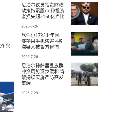
2026-7-28
尼泊尔议员指责财政
政策拖累股市 称投资
者损失超2150亿卢比
2026-7-26
尼泊尔17岁少年因一
部苹果手机遇害 4名
发布会
嫌疑人被警方逮捕
2026-7-26
尼泊尔孙萨里县族群
冲突局势逐步缓和 宵
禁持续实施严防突发
事端
2026-7-29
雅航空