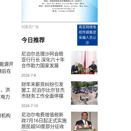
【直播回放-8】CEAN“比亚迪杯”篮球赛 冠亚军决
南亚网络电视丨尼泊尔华侨华人协
走访红狮希望 恰逢企业为员工生日
赛（安徽开源队VS中国电建队）
共产党建党100周年大合唱《我爱
尼泊尔丝合酒店宝石湖宾馆今日开
【直播回放-9】CEAN“比亚迪杯”篮球赛闭幕式
尼泊尔中资企业协会、华侨华人协
泊尔报纸发表建党百年专版
列表页广告
南亚网络电
视传媒集团
采编人员公
今日推荐
示
尼泊尔总理沙阿会晤
亚行行长 深化六十年
及能源开
合作助力国家发展
随后在
2026-7-8
财年末薪资纠纷引发
目、洪
罢工 尼泊尔比尔甘杰
市财务工作全面停摆
家电力
2026-7-10
尼泊尔电费增值税新
府机构
政7月16日起正式实施
居民超50度部分征收