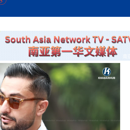
方向
大会开幕
侨胞健康
课程从“试试看”变为“抢着报”
第16届“汉语桥”世界中学生中文比
卷·双脉合流：技艺
者信心
号
投资孟加拉国以帮助它到 2041 年成为发达国家
志愿者：亚运赛场的
尼泊尔赫塔乌达举行大型集会
成锡忠
泊尔赛区比赛在加德满都举行
珍
孟加拉国表示，缅甸必须为罗兴亚人的遣返建立信
中国民族音乐会走进尼泊尔 金钟之星民乐团带来
第十七届“汉语桥” 第四届“汉语秀”
尼泊尔18名大学
耗
《中尼一家亲》微短剧主创首聚 共绘 “一带一路”
南亚网视特别推荐 | 中工国际董事
曲大赛巴西赛区收官：唤起家国
协会第五届“比亚迪杯”篮球比
活动引朝野反思 坚守一中原
“归乡”！今日叩关洛阳，丝路雄
视频：中国援尼医疗队蓝毗尼义诊：
—中国科学家林占熺的“绿色
任和安全
浓郁的中国文化体验(实况3）
赛落幕
款助力相送
友好新篇
沙特阿拉伯与孟加拉国签署合作协议，成立联合商
民网专访
东京奥运会跳高冠
开放新格局
《一周新
一）
道
暖流
“汉语桥”线上团组项目在尼泊尔开始
长篇历史小说《雪
业委员会
会前的奥运会”
2起灾害 致3死21伤 蛇咬、山
卷·双脉合流：技艺
《Jerry on Top》在尼泊尔开拍，父子档首同台引
尼泊尔上马相迪A水电站成功应对今
观众俱
五四”精神主题座谈会在首尔举
确定：朱杨柱、张志远、黎家盈
泊尔沙阿政府激进施政引争议
响到现代文明通道 穿越千年
亿级产业“管理双翼”就位
中国援尼医疗队蓝毗尼义诊：跨国界
巧艺
期待
在一个变暖的世界里，孟加拉国的服装业能“不受
验
议并存
践
气候影响”吗？
视频
甜苹果》加德满都热演 以色
组图：谷地繁花绽放，春意满盈
显香港国际金融中心竞争力
中国网剧正走向“无时差”触达海外观众
多国使馆携侨界举行清明祭扫活
短视频
贬值，日本实体经济正为中东战
南
群体冲突致1死9伤 局势持续
第三届中尼
管控
华侨刘巧儿评剧社”
释放消费市场积极信号
2026新
国抗议 尼泊尔多家医院暂停
视频
直播