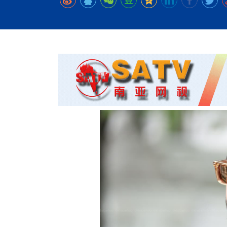
时代侨务工作指明
2026世界人工智能
政、坚守法治善治
域交通与经济
中文日益受各国重视 
会议 着力提振投资
放平衡外交积极信
社会新闻
化解局部紧张局势 
呼吁社会和谐团结
“水立方杯”中文歌
南亚网视丨中资企业
南亚网评丨纵容分裂
天山驼队3000公里
一株菌草跨越山海—
财经·三里河
平陆运河重塑广西
共鸣 展现文化认同
赛精彩摄影集锦（
则才是尼国长久正
关上演古今对话
丝路”实践
尼泊尔24小时连发4
体滑坡为主要灾害
在韩留学人员传承“
神舟二十三号乘组
新政百日观察：尼
丝绸之路：从驼铃再
低空安全司亮相 万
办
高效变革与程序争
的连接与当下的实
尼泊尔互动儿童剧《
加德满都春日盛景
港交所上市热潮彰
彩启迪多元视角
华夏英烈永铭心: 
动 缅怀海外烈士
能源危机叠加日元
尼泊尔孙萨里县爆发
火埋单
紧张 当地延长宵禁
泰国清迈成立“华人
“肯德基指数”回暖
医护人员遇袭引发全
非紧急医疗服务