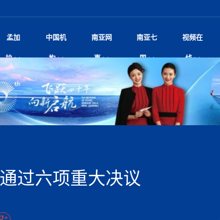
孟加
中国机
南亚网
南亚七
视频在
阿里代表团访尼圆满收官 友城
影
中国电影节”在尼泊尔首都加德满都正式开幕 《大
孟加拉头条
微电影《一缕阳光》
中国驻尼使馆
孟加拉国东南部暴雨引发洪灾滑坡 44人遇难超百
文化﹒艺术
尼泊尔雨季将至灾害风险攀升 中使
印度新闻
喜马拉雅地缘博弈
视频
拉
构
事
国
线
开启发展新篇
杀》导演兼编剧张琪接受南亚网视专访
万人受困 救援受阻
疫重要提醒
响1962年中印边
击 特朗普：美伊尽快达成协
剧
“拆改”到“经营”：中国城市更新如何在存量中破
华侨华人
22集电视剧《山海情》尼语版 第二十二集
中国文化中心
芒果促进中孟贸易关系
娱乐﹒体育
“我和中国的故事——庆祝尼泊尔中
尼泊尔新闻
特朗普为世界杯冠
新尼
深汕微电影《新生活》
划
？
立十周年”征文系列之一：中国是我
脱县发生4.6级地震 震源深度
频丨探秘富贵车业掌舵人巫兴贵的非凡之路
孟加拉国暴发数十年来最严重麻疹疫情 死亡儿童
张茂明大使拜会尼泊尔联邦院新任副
甘肃庆阳二十一载“
沙水拍云崖暖：云南推动长征精
院
轮载初心 实干赴征程——探秘富贵车业掌舵人
旅游文化
中资企业协会
乔治亚·马洛尼抱怨孟加拉国出售劳工签证
生活﹒健康
华为深耕尼泊尔二十余年：以人才培养
巴基斯坦新闻
南亚网视《中尼一
开心
22集电视剧《山海情》尼语版 第二十一集
超过500人
孟加拉国智库学者访华团一行访问南亚研究所
奔赴
2026世界杯各大
微电影《东方梦》
共生
兴贵的非凡之路
展，共筑数字未来
事
2
一建筑倒塌 已致9人死亡
本搅局南海，日学者警告：日本正图谋南下将菲
“我和中国的故事——庆祝尼泊尔中
班牙包揽三大重磅
尼建交70周年系列报道十三丨南亚网视专访尼
张茂明大使拜会尼泊尔内政部长阿亚
尼泊尔数字经济陷入单向发展
片
的柜台 她的世界
娱乐体育
纪录片丨喜马拉雅情缘系列之北大的奥妮卡
华侨华人协会
巴基斯坦世界最佳保龄球阵容：阿夫里迪
本网原创
香港职业生涯协会访尼：聚焦“一带一
孟加拉国新闻
长篇历史小说《雪
新旅
宾打造成桥头堡
“如果我没有戒酒，我就不可能成为一名作家”
立十周年”征文
航空乘客权利法案 空难赔偿
友好论坛主席高亮先生
22集电视剧《山海情》尼语版 第二十集
孟加拉国宣布2月举行议会选举 为去年政治动荡后
“中国正在帮助孟加拉国实现梦想”（共创繁荣发展
散记丨八载风雪归
微电影《少年突击队》
业故事
卷·双脉合流：技艺
新向优向绿，中国经济一路向前
根异国，仁心不改--专访尼泊尔华侨友好医院创
南亚网视“2026年新年恭贺视频”免
全球首个！马尔代夫
裁军协议 哈马斯同意全面解
首次全国投票
新时代）
中国动画产业，从“
外交部发言人就尼泊尔联邦议会众议
研究会研讨会 重申坚持一个
片
生活健康
定制专属纸巾，助力品牌形象升级｜A.B.C.paper
加大孔子学院
港媒：榴莲成为中国年轻消费者时尚选择
中国驻尼使馆
第25届“汉语桥”世界大学生中文比
斯里兰卡新闻
巧
本网
人夏琛琛
纪录片丨喜马拉雅情缘系列之博克拉的“中江表哥”
孟加拉国世界杯任务开始
向在尼中资机构及企业）
步撤军
访尼人权委员会委员比肯·K·达瓦迪莉莉·塔帕：
北京希望吸引更多孟加拉国游客来中国旅游
铭记历史守望和平｜“我的南京”主题
尼建交70周年系列报道十二丨南亚网视专访尼
22集电视剧《山海情》尼语版 第十九集
问
尼泊尔廓尔喀乡村
微电影《我们的答案》
尼泊尔定制服务
选赛圆满落幕
球第二 中国新能源车垄断当
尼泊尔蓝毗尼首届“国际和平节”活动
为桥，同心筑梦
度复盘国家治理危机：政策脱离民生 粗暴执法
中国文化中心隆重开幕
生死时速！毒蛇完成
Siri AI或将收费 重度用户需
文化教育协会会长哈利仕博士
孟加拉国调整进口政策，服装制造商预计出口额将
王炯会见孟加拉国北达卡市市长阿提库·伊斯拉姆
织
享年101岁，全球
度候选汉字发布 包括“睦”“联”
播
人物访谈
特大孔子学院
国家电投五凌电力控股的孟加拉国首个综合智慧能
成都大运会
特里布文大学孔子学院作品 荣获 “最・
马尔代夫新闻
（成都大运会）外
新闻会
达卡周六早上空气质量中等
长篇历史小说《雪
逼民众走向极端
国藏族创业者在尼泊尔的咖啡梦想
纪录片丨喜马拉雅情缘系列之尼泊尔“老广”杰克
穆斯塔菲兹在上一场比赛中创保龄球胜利纪录
中铁二局尼泊尔军方公路十标项目部
廷足协在世界杯上的违规违纪行
额外增加50亿美元
孟加拉旅游产业现状
22集电视剧《山海情》尼语版 第十八集
张茂明大使拜会尼泊尔外秘拉伊
源项目开工
频征集活动特等奖
证中国发展奇迹
爆炸致34名矿工死亡
尼泊尔锐达股份有限公司——合成轻钢树脂瓦
“汉语桥”尼泊尔赛区决赛圆满落幕，
卷·双脉合流：技艺
激情 篝火欢歌庆元旦
尼泊尔首届“中国新年”系列庆祝活动
阶段 外交部再次敦促日方彻
柏林中国文化中心举办诗歌诵读会《
英媒：不要把童年创
尼建交70周年系列报道十一丨南亚网视专访尼
奇葩的孟加拉：女性执政，性交易却合法化，工人
千年典籍赋能中尼
“苏超”冠军奖杯，
接踵而至 巴伦政府亟需凝聚
剧
视频新闻
20集微短剧《爱在加德满都》第2集
援尼医疗队
嫦娥六号暴雨中起飞，诠释嫦娥奔月之美！
杭州亚运会
中国援尼医疗队协调捐赠新车 助力
不丹新闻
境外媒体：杭州亚
中国甘
莎摘得桂冠
巧
尼泊尔281个水电项目遇阻 万亿
“Vinnata”品牌开启征程
泊尔新锐政坛女性高塔姆履职百日谈：大刀阔斧
纪录片丨喜马拉雅情缘系列之幸福的“中间人”
谢哈布丁当选孟加拉国新任总统
天》
马列）党员续期进展缓慢 逾
尔华人华侨协会 促统会 会长
孟加拉国登革热死亡病例升至283例，专家预警11
每天流汗又流血
卡拉姆·阿里90 岁高龄仍不戴眼镜看报纸
《佛国记》于蓝毗
 通过六项重大决议
院提升服务能力
中国—中亚精神”如何照亮区域
历史首次！孟加拉帕德玛大桥铁路连接线传来好消
第23届“汉语桥”世界大学生中文比
大运会给成都市民
俄乌战场经历 坦言宁愿返俄
穆萨货运双线开通！响应全球，携手开启新篇章
司法改革 深耕青年政治传承
南航与文旅机构共庆中国旅游日，深
青海省玉树藏族自治州商务考察团到
完成续期
多人受伤 列车脱轨、交通全
月后仍处高风险期
冬天，真不建议你
寻发展确定性
讯
图说孟加拉
续集热潮席卷尼泊尔影坛：是故事延续还是单纯逐
中国在尼企业
专访：世界贸易组织官员关注孟加拉国脱离最不发
拉萨⇌加德满都直飞航班每周一班
百年
时代”？
20集微短剧《爱在加德满都》第1集
息
南亚网视祝大家新年快乐：砥砺前行，再创辉煌！
区）决赛圆满落幕
第24届“汉语桥”尼泊尔赛区决赛收官
长篇历史小说《雪
孟加拉国第一座现代化大型污水处理厂竣工 中
作
发生5.7级、5.8级地震 全
纪录片丨喜马拉雅情缘系列之弄堂里的尼泊尔餐厅
12月28日孟加拉国首条轻轨正式开通
斯里兰卡中国文化中心图书馆正式对
胖）
潮评丨“史上最好的
利？
达国家平稳过渡
反复陷入僵局 尼泊尔困局根
援尼医疗队首批中医设备及"侨胞药箱
庆山夺冠
卷·双脉合流：技艺
成都大运会｜尼泊
实账单百万富翁计划” 每日诞生
南亚网视新闻会客厅片头
方：“一带一路”倡议造福伙伴国又一例证
 暂无人员伤亡
访丨塞中经贸合作迈向产业链深度融合——访塞
尼泊尔武术运动员今日启程赴中国湖
“心向远方”？
界小姐冠军出炉 新晋佳丽同台温
米拉看
字
义乌“焕新”开市
诊疗中心服务能力温情双升级
藏发展之路为何具有世界借鉴
孟加拉国的能源计划因燃料危机而面临天然气困境
视频：尼泊尔层峦叠嶂的朱加尔雪山
第22届“汉语桥”世界大学生中文比
巧
看大熊猫
一轮对伊朗的打击行动
维亚工商会主席查代日
绿茵驰骋展英姿 白衣守护践仁心—
赛前强化训练和交流学习
喜马拉雅航空开通拉萨-加德满都直
重举行
加大孔院举办“儒韵华彩”文化周 开
异域味蕾碰撞 瞬间穿越故乡——汉源餐厅
尼泊尔纪录片《从零到8848》亚特兰大首映 聚焦
“中国正在帮助孟加拉国实现梦想”
孟加拉国反对派不参加下届大选
中尼友谊足球赛
印度代表队奖牌数
京召开 习近平重要指示为新
娱乐
尼泊尔各界呼吁理性看待施
绸之路桥”完工 投入使用提升区
河北第16批援尼医疗队加德满都义
李尚福会见孟加拉国海军参谋长
视频 | 美丽的村庄“多拉乐加特”
新篇章
长篇历史小说《雪
成都大运会：尼泊
·沙阿主持召开资本市场高层
别会见中印两国驻尼大使 释
最短登顶路线与气候议题
喜马拉雅航空正式复航重庆=加德满