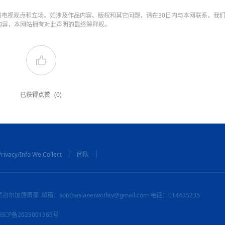
电视观点和立场。如涉及作品内容、版权和其它问题，请在30日内与本网联系，我
内容，本网站拥有对此声明的最终解释权。
已获得点赞
(0)
rivacy/Info We Collect
团队
尼泊尔加德满都
邮箱：southasianetworktv@gmail.com 电话：014435235
：琼ICP备2023001365号