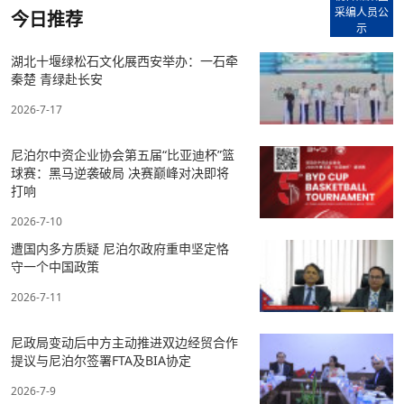
采编人员公
今日推荐
示
湖北十堰绿松石文化展西安举办：一石牵
秦楚 青绿赴长安
2026-7-17
尼泊尔中资企业协会第五届“比亚迪杯”篮
球赛：黑马逆袭破局 决赛巅峰对决即将
打响
2026-7-10
遭国内多方质疑 尼泊尔政府重申坚定恪
守一个中国政策
2026-7-11
尼政局变动后中方主动推进双边经贸合作
提议与尼泊尔签署FTA及BIA协定
2026-7-9