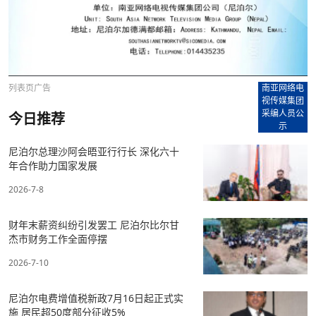
列表页广告
南亚网络电
视传媒集团
采编人员公
今日推荐
示
尼泊尔总理沙阿会晤亚行行长 深化六十
年合作助力国家发展
2026-7-8
财年末薪资纠纷引发罢工 尼泊尔比尔甘
杰市财务工作全面停摆
2026-7-10
尼泊尔电费增值税新政7月16日起正式实
施 居民超50度部分征收5%