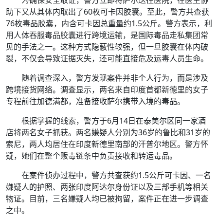
助下又从其体内取出了60枚可卡因胶囊。至此，警方共查获
76枚毒品胶囊，内含可卡因总重量约1.5公斤。警方表示，利
用人体吞服毒品胶囊进行跨境运输，是国际毒品走私集团常
见的手法之一。这种方式隐蔽性较强，但一旦胶囊在体内破
裂，不仅会导致证据灭失，还可能直接危及运毒人员生命。
随着调查深入，警方发现案件并非个人行为，而是涉及
跨境接货网络。调查显示，两名来自印度首都新德里的女子
专程前往加德满都，准备接收萨尔携带入境的毒品。
根据掌握的线索，警方于6月14日在泰美尔区同一家酒
店将两名女子抓获。两名嫌疑人分别为36岁的鲁比和31岁的
索尼，两人均居住在印度新德里南部的汗普尔地区。警方怀
疑，她们在整个贩毒链条中负责接收和转运毒品。
在案件侦办过程中，警方共查获约1.5公斤可卡因、一名
嫌疑人的护照、两张印度阿达尔身份证以及三部手机等相关
物证。目前，三名嫌疑人均已被拘留，案件正在进一步调查
之中。