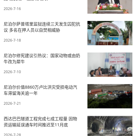
2026-7-16
尼泊尔萨普塔里监狱连续三天发生囚犯抗
议 多名在押人员以自焚相威胁
2026-7-18
尼泊尔修宪建议引热议：国家动物或由奶
牛改为犀牛
2026-7-10
尼泊尔价值8860万卢比洪灾受损电动汽
车滞留海关逾一年
2026-7-21
西达巴巴隧道工程完成七成工程量 因物
资运输延误通车时间推迟至11月底
2026-7-28