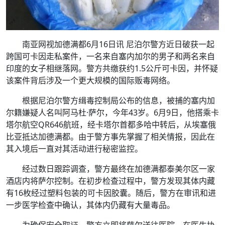
南亚网视加德满都6月16日讯 尼泊尔警方近日破获一起
跨国可卡因走私案件，一名来自塞内加尔的男子和两名来自
印度的女子相继落网。警方共缴获约1.5公斤可卡因，并怀疑
该案件背后涉及一个更大规模的国际贩毒网络。
根据尼泊尔警方缉毒控制局公布的信息，被捕的塞内加
尔籍嫌疑人名叫阿马杜·萨尔，今年43岁。6月9日，他搭乘卡
塔尔航空QR646航班，经卡塔尔首都多哈中转后，从埃塞俄
比亚抵达加德满都。由于警方事先掌握了相关情报，因此在
其入境后一直对其活动进行秘密监控。
经过数日跟踪调查，警方最终在加德满都泰美尔区一家
酒店内将萨尔控制。在初步检查过程中，警方发现其体内藏
有16枚经过塑料包装的可卡因胶囊。随后，警方在审讯和进
一步医学检查中确认，其体内仍藏有大量毒品。
为确保安全取证，警方立即将萨尔送往医院，在医生协