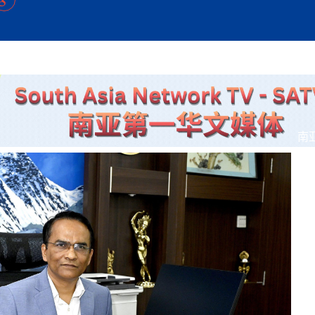
方向
大会开幕
侨胞健康
课程从“试试看”变为“抢着报”
第16届“汉语桥”世界中学生中文比
卷·双脉合流：技艺
者信心
号
投资孟加拉国以帮助它到 2041 年成为发达国家
志愿者：亚运赛场的
尼泊尔赫塔乌达举行大型集会
成锡忠
泊尔赛区比赛在加德满都举行
珍
孟加拉国表示，缅甸必须为罗兴亚人的遣返建立信
中国民族音乐会走进尼泊尔 金钟之星民乐团带来
第十七届“汉语桥” 第四届“汉语秀”
尼泊尔18名大学
耗
《中尼一家亲》微短剧主创首聚 共绘 “一带一路”
南亚网视特别推荐 | 中工国际董事
曲大赛巴西赛区收官：唤起家国
协会第五届“比亚迪杯”篮球比
活动引朝野反思 坚守一中原
“归乡”！今日叩关洛阳，丝路雄
视频：中国援尼医疗队蓝毗尼义诊：
—中国科学家林占熺的“绿色
任和安全
浓郁的中国文化体验(实况3）
赛落幕
款助力相送
友好新篇
沙特阿拉伯与孟加拉国签署合作协议，成立联合商
民网专访
东京奥运会跳高冠
行稳致远
《一周新
一）
道
暖流
“汉语桥”线上团组项目在尼泊尔开始
长篇历史小说《雪
业委员会
会前的奥运会”
2起灾害 致3死21伤 蛇咬、山
卷·双脉合流：技艺
《Jerry on Top》在尼泊尔开拍，父子档首同台引
尼泊尔上马相迪A水电站成功应对今
观众俱
五四”精神主题座谈会在首尔举
确定：朱杨柱、张志远、黎家盈
泊尔沙阿政府激进施政引争议
响到现代文明通道 穿越千年
低空经济“起飞”保驾护航
中国援尼医疗队蓝毗尼义诊：跨国界
巧艺
期待
在一个变暖的世界里，孟加拉国的服装业能“不受
验
议并存
践
气候影响”吗？
视频
甜苹果》加德满都热演 以色
组图：谷地繁花绽放，春意满盈
制造全球新坐标
中国网剧正走向“无时差”触达海外观众
多国使馆携侨界举行清明祭扫活
短视频
开放新格局
南
群体冲突致1死9伤 局势持续
第三届中尼
管控
华侨刘巧儿评剧社”
亿级产业“管理双翼”就位
2026新
国抗议 尼泊尔多家医院暂停
视频
直播