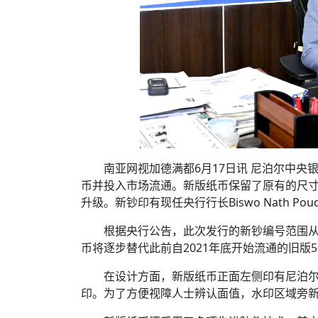
南亚网视加德满都6月17日讯 尼泊尔中央银行（N
币并投入市场流通。新版纸币保留了原有的尺
升级。新钞印有现任央行行长Biswo Nath Pou
根据央行公告，此次发行的新钞编号范围从“Jha 3
币将逐步替代此前自2021年底开始流通的旧版5
在设计方面，新版纸币正面左侧印有尼泊
印。为了方便视障人士辨认面值，水印区域旁