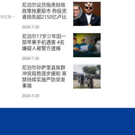
2026-7-28
尼泊尔议员指责财政
政策拖累股市 称投资
者损失超2150亿卢比
们将在第一
2026-7-26
尼泊尔17岁少年因一
部苹果手机遇害 4名
嫌疑人被警方逮捕
2026-7-26
尼泊尔孙萨里县族群
冲突局势逐步缓和 宵
禁持续实施严防突发
事端
2026-7-29