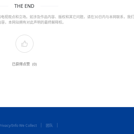
THE END
电视观点和立场。如涉及作品内容、版权和其它问题，请在30日内与本网联系，我
内容，本网站拥有对此声明的最终解释权。
已获得点赞
(0)
rivacy/Info We Collect
团队