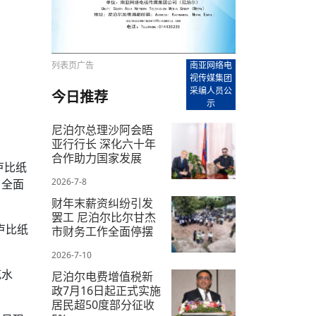
【直播回放-8】CEAN“比亚迪杯”篮球赛 冠亚军决
南亚网络电视丨尼泊尔华侨华人协
走访红狮希望 恰逢企业为员工生日
赛（安徽开源队VS中国电建队）
共产党建党100周年大合唱《我爱
尼泊尔丝合酒店宝石湖宾馆今日开
【直播回放-9】CEAN“比亚迪杯”篮球赛闭幕式
尼泊尔中资企业协会、华侨华人协
泊尔报纸发表建党百年专版
列表页广告
南亚网络电
视传媒集团
采编人员公
今日推荐
示
尼泊尔总理沙阿会晤
亚行行长 深化六十年
合作助力国家发展
0卢比纸
2026-7-8
了全面
财年末薪资纠纷引发
罢工 尼泊尔比尔甘杰
0卢比纸
市财务工作全面停摆
2026-7-10
花水
尼泊尔电费增值税新
政7月16日起正式实施
居民超50度部分征收