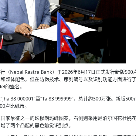
epal Rastra Bank）于2026年6月17日正式发行新版50
寸和整体配色，但在防伪技术、序列编号以及识别功能方面进行
del的签名。
8 000001”至“Ta 83 999999”，总计约300万张。新版50
00卢比纸币。
尔国家象征之一的珠穆朗玛峰图案，右侧则采用尼泊尔国花杜鹃
新增了两个凸起的黑色触觉识别点。