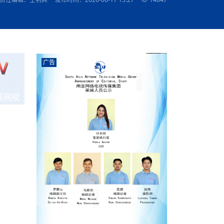
农村的发现
赞讲话（实况）
深化合作
尔代表处）
南亚网视SATV丨《米拉看中国》 第八集：广场舞
8000米之上：一位夏尔巴高山摄影师镜头中的人
赛海外预选赛尼
传承与文明共生 第六章 古道遗
南亚网视《SATV新闻会客厅》专访尼泊尔旅游局
南亚网视 SATV | 遇见环县
从教师到厨师：吉塔在加德满都推广缅甸味道
孟加拉国人被骗赴俄：合法移民沦为俄乌战场“消
选手
“无名英雄”
看世界
南亚网视 SATV |莫迪政府动作不断，对印控克什
中尼建交70周年
照片
(下)
与山
兄弟点红节：尼泊尔手足情深的神圣庆典
局长Mani Raj Lamichhane
尼泊尔赛区选拔
生今日出征大运会：在尼华侨捐
品”
马尔代夫杜拉杜环礁米德岛30吨制冰厂及50吨储
甘肃：探访祁连山——高台马营河大峡谷、小泉丹
长王博接受人
2025年米其林钥匙奖揭晓：不丹三家酒店获殊荣
米尔加强控制，或最终导致印度分裂
台湾乐手牵手大陆剧团 两岸戏腔共鸣
专访喜马拉雅航空总裁周恩永：云端
南亚网视丨百年华诞：绒花（侯艳琪大使）
跨国界的公益
冰设施正式启用
南亚网视 SATV | 环州故城之沙场风云
尼泊尔“疯狂蜂蜜” ：大自然馈赠的野生灵丹妙药
霞
中文志愿者服务博卡拉中尼友谊龙舟赛
军巴希姆：“亚运会就像是奥运
闻综述》
香港卫视南亚网视《一周新闻综述》2023第23期
中尼建交七十周年南亚网
新丝路
南亚网视丨《米拉看中国》第二集 走进中国 认识
从攀登世界之巅到组织巅峰探险：强·达瓦·夏尔巴
乌鸦节：崇敬阎罗使者的传统与象征意义
实施
域天妃：尺尊公主传奇》 第七
南亚网视《SATV新闻会客厅》专访尼泊尔国际电
不丹公务员人工智能技能缺口凸显 亟需开展针对
（总第039期）
视赴青海玉树系列活动报
南亚网视｜成锡忠看世界 俄乌战争会打多久？美
中国
尼泊尔中资企业协会举办第二届“华为杯”篮球赛
与“七峰探险”的传奇
南亚网视丨百年华诞：歌唱祖国（合唱，尼泊尔博
传承与文明共生 第五章 村落藏
影节入围中国影片《巴彦查干》导演复强先生
通讯：尼泊尔费瓦湖上的龙舟赛
年最大洪峰考
性培训
乐部
CCTV-4央视海外观众俱乐部向全球华侨华人拜年
道专题
前高官已经定性，美国想实现三个战略目标
（实况3）
喜马拉雅航空开通拉萨——博克拉航
卡拉华侨人华人协会）
的公益暖流
提哈尔节（灯节）：灯火辉煌与手足情深的节日
了！
香港卫视南亚网视《一周新闻综述》2023第22期
中丝路”再添通道
南亚网视丨《米拉看中国》笫三集：浓情中国 趣
普通市民写给“巴特巴特尼”董事长明·巴杜·古隆的
广告
赛出国际友谊 中国四川龙舟队包揽首届“中尼友谊
直播
俄乌軍事冲突
南亚网视SATV丨基辅多地爆炸：激
（总第038期）
南亚网视｜成锡忠看世界 我的联合国维和行动经
味人生
尼泊尔中资企业协会举办第二届“华为杯”篮球赛
信：您必将再次崛起，而且更加强大
南亚网视丨百年华诞：亲爱的中国我爱你（佳境，
龙舟赛”全部冠军
CCTV-4尼泊尔加德满都观众俱乐部祝全球华侨华
历-经历冲突和政变，确保中国维和人员安全
（实况2）
尼泊尔总理专机出访中国，喜马拉
尼泊尔华侨华人协会推荐）
展示
《欢迎来加德满都过大年》参赛视频 探索秘境尼
成锡忠看世界
南亚网视｜成锡忠看世界 我亲历的
人新年快乐、龙年大吉！
俄乌軍事冲突专题/南亚网视国际丨
香港卫视南亚网视《一周新闻综述》2023第21期
南亚网视丨《米拉看中国》 第四集：大美中国 山
辛哈杜巴宫的故事：从烈焰到重生
中国四川龙舟队包揽首届“中尼友谊龙舟赛”双冠
泊尔
事件一：孟加拉前总统被军人暗杀
署：过去10天超150万乌克兰难民
（总第037期）
亚网视
南亚网视｜成锡忠看世界 佩洛西行程未包含台
河娇娆（上）
尼泊尔中资企业协会举办第二届“华为杯”篮球赛
喜马拉雅航空荣获国际IOSA认证
媒体峰会
第三届中尼媒体峰会：新中国成立75周年恭贺视
走访慰问在尼联谊企业
南亚网视SATV丨“走访在尼联谊企业
CCTV-4主持人2024新年祝词
湾，两大细节显示，她内心并未彻底放弃访台
（实况1）
频
锟铧农业在尼打造中国式高科技示
《欢迎来加德满都过大年》参赛视频 欢迎到加德
南亚网视｜成锡忠看世界 从安倍晋
俄媒：俄军已掌控乌制空权 俄乌代
香港卫视南亚网视《一周新闻综述》2023第20期
春恭贺片
同庆新岁·共享未来——2026新年祝福视频合辑
2022北京冬奥会
好消息！由南亚网视拍摄制作的尼
满都过春节宣传片
看暗杀工具的演变，枪支最流行却
地
（总第036期）
2024年央视春晚宣传片
南亚网视｜成锡忠看世界 佩洛西今晚抵台？美航
贺北京冬奥视频被中国外交部采用
第三届中尼媒体峰会：我爱你中国
南亚网视SATV丨“走访在尼联谊企业
母快速向台海集结，解放军得用实际行动反制
直播
丝合酒店宝石湖宾馆
南亚网视 SATV | 侯艳琪大使出席
尼泊尔华侨华人协会新年恭贺视频
哥拿巴迪砖业有限公司销售量创新
视频：加德满都大学孔子学院举办龙年春节庆祝活
南亚网视｜成锡忠看世界 斯里兰卡
停火撤军问题暂未谈拢，俄乌一致
香港卫视南亚网视《一周新闻综述》2023第19期
《2023中央广播电视总台春节联欢晚会》01（央
国援尼医疗队颁发感谢状仪式
尼泊尔滑雪健儿备战2022北京冬奥
动
第三届中尼媒体峰会：尼泊尔学生合唱“我爱你中
打算继续向中印寻求信贷支持，中
（总第035期）
视授权南亚网视直播）
回放
【直播回放-10】CEAN“比亚迪杯”篮球赛闭幕式
中共百年华诞
专家：中国共产党百年历程中与侨
国”
尼泊尔中国文化中心新年恭贺视频
南亚网视SATV丨“走访在尼联谊企业
俄媒：俄军已掌控乌制空权 俄乌代
南亚网视 SATV | 中国作家雪漠尼
第十三批援尼医疗队 传承中国医疗精
尼泊尔滑雪健儿备战2022北京冬奥
《欢迎来加德满都过大年》短视频参赛作品展播
南亚网视｜成锡忠看世界 巴基斯坦
地
小说精选》新书发布暨座谈交流会
医疗骨干
001号
第三届中尼媒体峰会：祖国颂——庆祝新中国成立
尼泊尔加德满都大学孔子学院新年恭贺视频
频发，如何破局？中方应助巴方提
【直播回放-11】CEAN“比亚迪杯”篮球赛闭幕式
中国共产党百年华诞的世界期待
75周年
闪光时间｜冬奥燃起冰雪热
“狮”书共舞，未来可期——尼文版
南亚网视SATV丨“走访在尼联谊企业
新希望尼泊尔农业经济有限公司新年恭贺视频
南亚网视｜成锡忠看世界 俄乌冲突
【直播回放-7】CEAN“比亚迪杯”篮球赛 冠亚军决
南亚网络电视丨尼泊尔华侨华人协
选》在尼泊尔捐赠活动
深耕尼泊尔市场为尼民众致富带来“新
第三届中尼媒体峰会：歌曲《天佑中华》
国一邻邦濒临崩溃，幕后推手浮出
北京2022年冬奥会和冬残奥会安全
赛（安徽开源队VS中国电建队）
共产党建党100周年王冰洁独唱《
次会议召集加强场馆安保团队建设
南亚网视 SATV |丝合酒店宝石湖
南亚网视SATV丨“走访在尼联谊企业
交通安全隐患