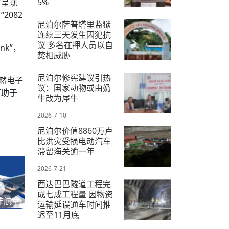
5%
时呈现
082
2026-7-16
尼泊尔萨普塔里监狱
连续三天发生囚犯抗
议 多名在押人员以自
nk”，
焚相威胁
2026-7-18
尼泊尔修宪建议引热
然电子
议：国家动物或由奶
有助于
牛改为犀牛
2026-7-10
尼泊尔价值8860万卢
比洪灾受损电动汽车
滞留海关逾一年
2026-7-21
西达巴巴隧道工程完
成七成工程量 因物资
雅航空
运输延误通车时间推
迟至11月底