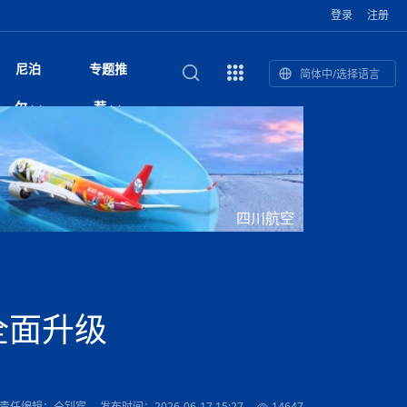
登录
注册
尼泊
专题推
简体中/选择语言
馆发布安全防
复盘：尼印关系转折如何间接影
综合
印度“蟑螂运动”升级：万名学生无视禁令游行 警方
尼泊尔头条
视频| 中国驻尼泊尔使馆举办招待会 隆重庆祝中
首届中尼媒体峰会
尼泊尔内政部长古隆坦言：任职4个月“没能好好工
“首届中尼媒体峰会”系列报道六：
尔
荐
境局势
催泪瓦斯驱散致180人受伤
国人民解放军建军99周年
作”
助农致富
国文化中心成
军西班牙队颁奖
泊尔
华为尼泊尔公司举办2026 科技前沿：媒体对话 助
综合新闻
视频| 南亚网视航拍加德满都：蓝花楹怒放的城市
2023年中尼投资与经贸论
印度陆军总司令将访尼 尼泊尔将授予其荣誉军官
中尼投资与经贸论坛举办：总理普
的第二故乡
力尼泊尔数字化转型
坛
军衔
吉祥灯揭幕
主席班达里
香”约：一座城与一枚香包双向
美国男子涉嫌非法越境进入尼泊尔 在印尼边境被
视频| “锦绣天府·安逸四川”文旅交流座谈会在尼泊
尼泊尔纳税人激励计划首期抽奖揭晓 消费者购物
“首届中尼媒体峰会”系列报道四：凝
赋能ICT发
家亲》摄制组志愿者演员招聘启
奇谈
巴基斯坦卡拉奇购物中心发生重大火灾 已致至少
旅游头条
晓谈天下丨美国人类学者马立安：深圳精神就是
世界第12高峰布洛阿特峰突发雪崩 知名登山家普
奖项出炉！罗德里斩获金球奖 西
捕
尔加德满都成功举办
视频| 加德满都东出口大升级! 苏雅尔维纳亚克至
250卢比喜中100万卢比大奖
进中尼友好
1人死亡
“闯”
中尼友谊龙舟赛
尔萨带队团队失联
国文化中心成
荣誉
尼泊尔巴克塔普尔 新年迎来旅游高峰
杜利凯尔六车道高速加速建设中
尼泊尔拟扩大国家服务团训练范围 8至12年级学生
尔
路”合作与创
域天妃：尺尊公主传奇》 第七
游眼
孟加拉前总理卡莉达·齐亚因病情“非常危急”入院治
徒步旅行
走进蓝毗尼：探寻佛陀诞生地的和平与宁静
尼泊尔春季徒步热升温 官方呼吁加强环保与安全
可自愿参加
雪域，两度西行赴拉萨
印度下调汽油、柴油及航空煤油出口关税 新税率6
视频|湖北十堰绿松石文化展西安举办：一石牵秦
尼泊尔加德满都加强控烟措施 保障公众健康和无
“首届中尼媒体峰会”系列报道五：尼
四川航空
传承与文明共生 第九章 金顶凝
疗
成都大运会
意识
费发布启事（面
正式实施“世代禁烟令”
开普省安全部队与巴塔恐怖分子冲突升级，造成民
南亚网络电视丨特朗普称如果选举人团投票给拜
高院裁决倒逼产业转型 奇特旺大象骑游存废引争
默默无闻”到全球竞争者
月1日起生效
尼泊尔经济运行简报，金融承压与发展调整并行
楚 青绿赴长安
视频| 朱红漫天：尼泊尔新年最“红”的节日
烟消费环境
带一路”
院选举答记者
赛尼泊尔赛区预
原创
斯里兰卡监狱爆发帮派大乱斗 已致25死百余人受
上榜酒店
尼泊尔迎来正宗中国味：福盛中餐厅盛大开业
加德满都旅馆：泰美尔区的传奇与地标
众大规模逃离家园
登，他将离开白宫
视频| 千年雨神巡游：尼泊尔拉托·马钦德拉纳特
议 伦理保护与地方民生两难博弈
展览在尼泊尔
救护车变“运毒车” 尼泊尔科西省大麻走私问题引关
行：故土羁绊与青年外流困境交
伤 军方紧急入驻维稳
杭州亚运会
纪实
孟加拉国土豆供过于求，价格跌破每公斤20塔卡
节的信仰与狂欢
木斯塘——从外国人的目的地，到如今尼泊尔人的
“致命一击”有多快
注
最长寿奥运冠军离世
印度多地遭遇极端热浪 新德里气温突破45°C
斯瓦米倡议设立瑜伽部 尼泊尔部长调侃“让腐败分
视频| 英国知名美妆品牌 The Body Shop 在帕坦
视频| 曾经打碟的手 如今签署逮捕令：苏丹·古隆
尼泊尔油罐车为避让野鹿侧翻起火 消防一小时成
“首届中尼媒体峰会“系列报道三：共
孔院” 短视
国记者看大运：通过体育赛事见
客厅
马尔代夫旅游业势头强劲：入境游客突破180万 中
吃喝玩乐
南亚网视《SATV新闻会客厅》专访喜马拉雅航空
加德满都迎来夜生活新地标：XO俱乐部树立全新
域天妃：尺尊公主传奇》 第七
南亚网视衷心祝愿尼泊尔人民以及全球尼泊尔朋友
旅游热土​
加德满都泰米尔雅乐轩酒店荣获环境管理认证
：趣味竞技燃
巴基斯坦削减LNG进口：取消21船合同并寻求卡
南亚网络电视丨亚洲最穷的国家不丹-拿10元人民
尼泊尔马南县：雪山、圣湖与古寺交织的高原秘境
子去冥想”
Labim Mall 正式开业
的逆袭传奇
功控制火势
演绎中尼感人故事
国仍是最大客源国
总裁周恩永：云端架虹桥 翼展新丝路
第二届中尼媒体峰会专题
标杆
安艺青、陈俐
传承与文明共生 第八章 塔基藏
斯里兰卡百年最强飓风致茶园成“荒地” 工人生计受
们德赛节快乐！
纪实
塔尔供气调整
孟加拉辍学率上升令人担忧
币，在不丹能干什么
南亚网视SATV｜探访加德满都文殊菩萨修行地勋
春天吞噬了冬
伤留在“记忆阁楼”
尼泊尔丹库塔警方查获647公斤大麻 两名涉案人员
文明互鉴 首部直译尼泊尔文版
南京造！
影星维杰“逆袭”登顶！印度一邦政坛迎来大洗牌
尼泊尔肿瘤医
运在欢庆与惜别中落幕
肃环县
不丹举办2025全球和平祈祷节
图说尼泊尔
南亚网视 SATV | 甘肃环县3 3米大锅烹煮66只
山体滑坡地区搜救行动正在进行中
重挫
部（猴庙）感悟朝圣之旅
来尼泊尔徒步为什么购买保险至关重要？
探索奢华：加德满都附近的顶级度假村
被捕
尼泊尔持续暴雨致全境交通瘫痪 多条国道关闭 数
尼正式首发
尼泊尔比拉德讷格尔一实习医生坠楼身亡
从雪域高原到尼泊尔：第三届“石榴籽杯”草原足球
【视频】尼泊尔新政府成立以来，都做了些什么？
尼泊尔本财年发力稳就业 计划创造十万岗位 重拳
“首届中尼媒体峰会”系列报道二：
全面升级
羊，你想不想来一口？
尼泊尔中国新年系列庆祝
赛（尼泊尔赛
带来激情与欢乐
印度洋稳定成为马澳第二次高级官员会谈首要议题​
南亚网视《SATV新闻会客厅》专访中国著名导演
Alev Kebab Sultanate 尼泊尔第一家土耳其中东
​释迦牟尼佛诞辰2569周年：千年智慧的当代回响
化中尼文旅合
访尼泊尔
巴基斯坦旁遮普省遭严重雾霾侵袭，多城空气质量
安徽凌家滩文化图片展在孟加拉国开幕
南亚网络电视丨为何中丹边境通婚普遍？看了不丹
百游客被困
吃太多烤红薯（不是因为容易
邀请赛6月20日山南启幕，跨国球队共逐绿茵
整治海外务工诈骗
结硕果
华诞
尼泊尔节日
南亚网视丨百年华诞：草原上升起不落的太阳（关
话动
一个无需择日的吉日：走进尼泊尔的Akshaya
谢飞先生
风味餐厅
风自山谷北--中国甘肃摄影家尼泊尔摄影展览
 加都大学苏
域天妃：尺尊公主传奇》 第七
斯里兰卡飓风死亡人数超过200人
达危险水平
姑娘真实生活，难怪想嫁到中国！
南亚网视SATV丨尼泊尔博达纳大佛塔
探索喜马拉雅山：尼泊尔徒步指南系列 - 系列 I
瓦尔纳巴斯博物馆酒店（Varnabas Museum
外开放
一届亚运会”闭幕，未来，何以
不丹帕罗嘎查乡向日葵产量占全国一半 农户盼增
尼泊尔拉利特普尔市 客车撞上高架桥致1死19伤
利宁，中国水电十一工程局上马相迪电站运维项
Tritiya
"抵尼 加都
南亚网视 SATV | 环州故城！环县
传承与文明共生 第七章 寺壁藏
尔乒乓球选手：中国队太强，想
马尔代夫实施“世代烟草禁令” 教育部长称开创全球
视频 | 中华人民共和国成立75周年庆祝活动在多
hotel）今天开业
州参加亚运会
孟加拉国登革热感染病例超1.5万 死亡58人
大型榨油设备
11次登顶珠峰刷新女性纪录！“山地女王”拉克巴·
中国
旅游故事
目）
外国青年“看中国” 巴西圣保罗大学教授-向世界展
第三届中尼媒体峰会
尼泊尔登顶传奇明玛·夏尔巴：从登山者到行业引
赛在加德满都隆
先例
南亚网视 SATV | 加德满都市展开河道垃圾清理活
加德满都“中国美食城”盛大开业 带来地道中餐与超
最美尼泊尔风景图
斯里兰卡铁路系统迎变革：内阁决议招聘女性担任
国举办
—医疗队护航
飞航线
夏巴兹总理将派遣巴基斯坦青年赴沙特参与“2030
南亚网络电视丨印军闯下弥天大祸！机枪扫射联合
南亚网络电视丨中国版的“马尔代夫”，海水清澈风
夏尔巴：荣光背后是半生漂泊与坚韧重生
23名登山者成功登顶乔戈里峰
示不一样的中国
领者 珠峰登山经济重回本土掌控
【相约帕坦杜巴广场】卡蒂克舞节：尼泊尔最古老
动 改善河道生态环境
南亚网视 SATV | 秒懂！环州故城的“由来”
值体验
启中尼文化交流
司机、站长等核心岗位
愿景”项目
国车队，或永久失去入常资格
景如画，宛如画中世界
木斯塘圣塔玛尼酒店被评为“2024最佳新酒店”
破百，印度总理莫迪点赞
不丹赌博与线上诈骗问题严峻 政府加强打击但挑
体育
中尼龙舟赛
视频| 从城市漫步到乡村漫步：外国创作者在中国
喜马拉雅航空
中尼友谊龙舟赛新闻发布会：中国驻尼使馆王欣参
中尼航线迎新契机 喜马拉雅航空与
南亚网视丨百年华诞：少年（合唱，中国电建尼泊
的文化舞蹈盛典，延续三百年的信仰与艺术
诊：温情守护
域天妃：尺尊公主传奇》 第七
尔参赛队员武术比赛赢得喝彩
马尔代夫实施“世代禁烟令” 外国游客也需遵守
第 10 届纹身大会4 月 7 日-9 日在加德满都举行
视频：第16届“汉语桥”世界中学生中文比赛 一号
都
战仍存
责任编辑：仝钊宾
发布时间：2026-06-17 15:27
14647