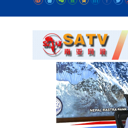
时代侨务工作指明
2026世界人工智能
政、坚守法治善治
域交通与经济
中文日益受各国重视 
会议 着力提振投资
放平衡外交积极信
社会新闻
化解局部紧张局势 
呼吁社会和谐团结
“水立方杯”中文歌
南亚网视丨中资企业
南亚网评丨纵容分裂
天山驼队3000公里
一株菌草跨越山海—
财经·三里河
法治护航民营经济
共鸣 展现文化认同
赛精彩摄影集锦（
则才是尼国长久正
关上演古今对话
丝路”实践
尼泊尔24小时连发4
体滑坡为主要灾害
在韩留学人员传承“
神舟二十三号乘组
新政百日观察：尼
丝绸之路：从驼铃再
低空安全司亮相，为
办
高效变革与程序争
的连接与当下的实
尼泊尔互动儿童剧《
加德满都春日盛景
一张圆桌映照中国
彩启迪多元视角
华夏英烈永铭心: 
动 缅怀海外烈士
平陆运河重塑广西
尼泊尔孙萨里县爆发
紧张 当地延长宵禁
泰国清迈成立“华人
低空安全司亮相 万
医护人员遇袭引发全
非紧急医疗服务