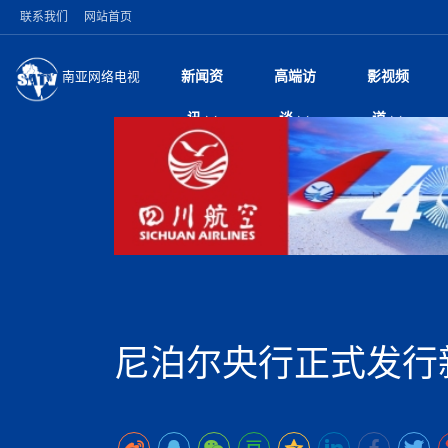
联系我们
网站首页
新闻资
高端访
影视频
南亚网络电视
今日头条
名人访谈
雪山为证 丝路有声
微电
“
讯
谈
道
纪实
风
国际新闻
全球人物
美方暂缓对伊军事打
电视
从
议即可取消开战计
局
加德满都新版交通总
视
中国新闻
创业故事
（长江十年行）金
电影
车
马 快速通道军地协
神与长江文化交融
巫
印度马哈拉施特拉邦
日
中
经济新闻
凡人故事
消费火爆出口疲软 
纪录
她
律
深耕中尼友谊 西藏
中
困境亟待破局
好评中国丨向实向
扎
缔结引领边境合作
美国促成加沙历史性
环球观察
尼泊尔取消国际藏学
宣传
始
除武装 以色列将逐
专
中
中国政策
尼电动新车市占率全
时政微观察丨以侨
深
突发：西藏林芝市墨
中
一带一路
2026“一带一路”年
微直
地近八成市场
倒
中
10千米
国际足联：对阿根
“稳”等
巴基斯坦西南部煤矿
为展开调查
持刀闯馆案进入公诉
中
南亚网评
南亚网评｜多重考验
微短
PPA审批持续停滞 
查整改
尼
尼泊尔国民议会审议
泊
尼泊尔央行正式发行新
共识推进善治
东西问｜强晓云：“
水电投资承压
被俘尼泊尔青年讲述
推
拟提高至10万美元
日本熊本突发强震致
丝路故事
世界从中国两会探
影视资
高质量合作的“黄金
也不愿归国
面停运
青海海南州兴海县接连
南亚网评：邻国外交
尼泊尔政府推出“真
县7个乡镇设施受损
专
图说南亚
2026年尼泊尔世
源在于国家能力赤
接单啦！“世界超市”
75年沧桑蝶变，西
一位百万卢比得主
美军称已完成最新
尔
情合影
意义？
全球华人
全国侨务工作会议在
执政百日舆情多发 
阿富汗尼姆鲁兹“丝
尼泊尔总理巴伦德拉
尼泊尔巴伦政府将分