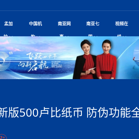
孟加
中国机
南亚网
南亚七
视频在
——南亚网视上线运营六周年
影
中国电影节”在尼泊尔首都加德满都正式开幕 《大
孟加拉头条
微电影《一缕阳光》
中国驻尼使馆
孟加拉国东南部暴雨引发洪灾滑坡 44人遇难超百
文化﹒艺术
尼泊尔雨季将至灾害风险攀升 中使
印度新闻
喜马拉雅地缘博弈
视频
拉
构
事
国
线
杀》导演兼编剧张琪接受南亚网视专访
万人受困 救援受阻
疫重要提醒
响1962年中印边
击 特朗普：美伊尽快达成协
剧
“拆改”到“经营”：中国城市更新如何在存量中破
华侨华人
22集电视剧《山海情》尼语版 第二十二集
中国文化中心
芒果促进中孟贸易关系
娱乐﹒体育
“我和中国的故事——庆祝尼泊尔中
尼泊尔新闻
特朗普为世界杯冠
新尼
深汕微电影《新生活》
划
？
立十周年”征文系列之一：中国是我
规待内阁审批 地铁BRT齐上
频丨探秘富贵车业掌舵人巫兴贵的非凡之路
孟加拉国暴发数十年来最严重麻疹疫情 死亡儿童
张茂明大使拜会尼泊尔联邦院新任副
甘肃庆阳二十一载“
沙水拍云崖暖：云南推动长征精
院
轮载初心 实干赴征程——探秘富贵车业掌舵人
旅游文化
中资企业协会
乔治亚·马洛尼抱怨孟加拉国出售劳工签证
生活﹒健康
华为深耕尼泊尔二十余年：以人才培养
巴基斯坦新闻
南亚网视《中尼一
开心
调卡壳
22集电视剧《山海情》尼语版 第二十一集
超过500人
孟加拉国智库学者访华团一行访问南亚研究所
奔赴
2026世界杯各大
微电影《东方梦》
共生
兴贵的非凡之路
展，共筑数字未来
事
2
一建筑倒塌 已致9人死亡
本搅局南海，日学者警告：日本正图谋南下将菲
“我和中国的故事——庆祝尼泊尔中
班牙包揽三大重磅
尼建交70周年系列报道十三丨南亚网视专访尼
张茂明大使拜会尼泊尔内政部长阿亚
尼泊尔数字经济陷入单向发展
片
的柜台 她的世界
娱乐体育
纪录片丨喜马拉雅情缘系列之北大的奥妮卡
华侨华人协会
巴基斯坦世界最佳保龄球阵容：阿夫里迪
本网原创
香港职业生涯协会访尼：聚焦“一带一
孟加拉国新闻
长篇历史小说《雪
新旅
宾打造成桥头堡
“如果我没有戒酒，我就不可能成为一名作家”
立十周年”征文
阿里代表团访尼圆满收官 友城
友好论坛主席高亮先生
22集电视剧《山海情》尼语版 第二十集
孟加拉国宣布2月举行议会选举 为去年政治动荡后
“中国正在帮助孟加拉国实现梦想”（共创繁荣发展
散记丨八载风雪归
微电影《少年突击队》
业故事
卷·双脉合流：技艺
新向优向绿，中国经济一路向前
根异国，仁心不改--专访尼泊尔华侨友好医院创
南亚网视“2026年新年恭贺视频”免
全球首个！马尔代夫
开启发展新篇
裁军协议 哈马斯同意全面解
首次全国投票
新时代）
中国动画产业，从“
外交部发言人就尼泊尔联邦议会众议
研究会研讨会 重申坚持一个
片
生活健康
定制专属纸巾，助力品牌形象升级｜A.B.C.paper
加大孔子学院
港媒：榴莲成为中国年轻消费者时尚选择
中国驻尼使馆
第25届“汉语桥”世界大学生中文比
斯里兰卡新闻
巧
本网
人夏琛琛
纪录片丨喜马拉雅情缘系列之博克拉的“中江表哥”
孟加拉国世界杯任务开始
向在尼中资机构及企业）
步撤军
访尼人权委员会委员比肯·K·达瓦迪莉莉·塔帕：
北京希望吸引更多孟加拉国游客来中国旅游
铭记历史守望和平｜“我的南京”主题
尼建交70周年系列报道十二丨南亚网视专访尼
22集电视剧《山海情》尼语版 第十九集
问
尼泊尔廓尔喀乡村
微电影《我们的答案》
尼泊尔定制服务
选赛圆满落幕
球第二 中国新能源车垄断当
尼泊尔蓝毗尼首届“国际和平节”活动
为桥，同心筑梦
度复盘国家治理危机：政策脱离民生 粗暴执法
中国文化中心隆重开幕
生死时速！毒蛇完成
脱县发生4.6级地震 震源深度
文化教育协会会长哈利仕博士
孟加拉国调整进口政策，服装制造商预计出口额将
王炯会见孟加拉国北达卡市市长阿提库·伊斯拉姆
织
享年101岁，全球
度候选汉字发布 包括“睦”“联”
播
人物访谈
特大孔子学院
国家电投五凌电力控股的孟加拉国首个综合智慧能
成都大运会
特里布文大学孔子学院作品 荣获 “最・
马尔代夫新闻
（成都大运会）外
新闻会
达卡周六早上空气质量中等
长篇历史小说《雪
逼民众走向极端
国藏族创业者在尼泊尔的咖啡梦想
纪录片丨喜马拉雅情缘系列之尼泊尔“老广”杰克
穆斯塔菲兹在上一场比赛中创保龄球胜利纪录
中铁二局尼泊尔军方公路十标项目部
廷足协在世界杯上的违规违纪行
额外增加50亿美元
孟加拉旅游产业现状
22集电视剧《山海情》尼语版 第十八集
张茂明大使拜会尼泊尔外秘拉伊
源项目开工
频征集活动特等奖
证中国发展奇迹
爆炸致34名矿工死亡
尼泊尔锐达股份有限公司——合成轻钢树脂瓦
“汉语桥”尼泊尔赛区决赛圆满落幕，
卷·双脉合流：技艺
激情 篝火欢歌庆元旦
尼泊尔首届“中国新年”系列庆祝活动
阶段 外交部再次敦促日方彻
柏林中国文化中心举办诗歌诵读会《
英媒：不要把童年创
尼建交70周年系列报道十一丨南亚网视专访尼
奇葩的孟加拉：女性执政，性交易却合法化，工人
千年典籍赋能中尼
“苏超”冠军奖杯，
接踵而至 巴伦政府亟需凝聚
剧
视频新闻
20集微短剧《爱在加德满都》第2集
援尼医疗队
嫦娥六号暴雨中起飞，诠释嫦娥奔月之美！
杭州亚运会
中国援尼医疗队协调捐赠新车 助力
不丹新闻
境外媒体：杭州亚
中国甘
莎摘得桂冠
巧
尼泊尔281个水电项目遇阻 万亿
“Vinnata”品牌开启征程
泊尔新锐政坛女性高塔姆履职百日谈：大刀阔斧
纪录片丨喜马拉雅情缘系列之幸福的“中间人”
谢哈布丁当选孟加拉国新任总统
天》
航空乘客权利法案 空难赔偿
尔华人华侨协会 促统会 会长
孟加拉国登革热死亡病例升至283例，专家预警11
每天流汗又流血
卡拉姆·阿里90 岁高龄仍不戴眼镜看报纸
《佛国记》于蓝毗
版500卢比纸币 防伪功能
院提升服务能力
中国—中亚精神”如何照亮区域
历史首次！孟加拉帕德玛大桥铁路连接线传来好消
第23届“汉语桥”世界大学生中文比
大运会给成都市民
俄乌战场经历 坦言宁愿返俄
穆萨货运双线开通！响应全球，携手开启新篇章
司法改革 深耕青年政治传承
南航与文旅机构共庆中国旅游日，深
青海省玉树藏族自治州商务考察团到
多人受伤 列车脱轨、交通全
月后仍处高风险期
冬天，真不建议你
寻发展确定性
讯
图说孟加拉
续集热潮席卷尼泊尔影坛：是故事延续还是单纯逐
中国在尼企业
专访：世界贸易组织官员关注孟加拉国脱离最不发
拉萨⇌加德满都直飞航班每周一班
百年
时代”？
20集微短剧《爱在加德满都》第1集
息
南亚网视祝大家新年快乐：砥砺前行，再创辉煌！
区）决赛圆满落幕
第24届“汉语桥”尼泊尔赛区决赛收官
长篇历史小说《雪
孟加拉国第一座现代化大型污水处理厂竣工 中
作
发生5.7级、5.8级地震 全
纪录片丨喜马拉雅情缘系列之弄堂里的尼泊尔餐厅
12月28日孟加拉国首条轻轨正式开通
斯里兰卡中国文化中心图书馆正式对
胖）
潮评丨“史上最好的
利？
达国家平稳过渡
反复陷入僵局 尼泊尔困局根
援尼医疗队首批中医设备及"侨胞药箱
庆山夺冠
卷·双脉合流：技艺
成都大运会｜尼泊
实账单百万富翁计划” 每日诞生
南亚网视新闻会客厅片头
方：“一带一路”倡议造福伙伴国又一例证
 暂无人员伤亡
访丨塞中经贸合作迈向产业链深度融合——访塞
尼泊尔武术运动员今日启程赴中国湖
“心向远方”？
界小姐冠军出炉 新晋佳丽同台温
米拉看
字
义乌“焕新”开市
诊疗中心服务能力温情双升级
藏发展之路为何具有世界借鉴
孟加拉国的能源计划因燃料危机而面临天然气困境
视频：尼泊尔层峦叠嶂的朱加尔雪山
第22届“汉语桥”世界大学生中文比
巧
看大熊猫
一轮对伊朗的打击行动
维亚工商会主席查代日
绿茵驰骋展英姿 白衣守护践仁心—
赛前强化训练和交流学习
喜马拉雅航空开通拉萨-加德满都直
重举行
加大孔院举办“儒韵华彩”文化周 开
异域味蕾碰撞 瞬间穿越故乡——汉源餐厅
尼泊尔纪录片《从零到8848》亚特兰大首映 聚焦
“中国正在帮助孟加拉国实现梦想”
孟加拉国反对派不参加下届大选
中尼友谊足球赛
印度代表队奖牌数
京召开 习近平重要指示为新
娱乐
尼泊尔各界呼吁理性看待施
绸之路桥”完工 投入使用提升区
河北第16批援尼医疗队加德满都义
李尚福会见孟加拉国海军参谋长
视频 | 美丽的村庄“多拉乐加特”
新篇章
长篇历史小说《雪
成都大运会：尼泊
·沙阿主持召开资本市场高层
别会见中印两国驻尼大使 释
最短登顶路线与气候议题
喜马拉雅航空正式复航重庆=加德满