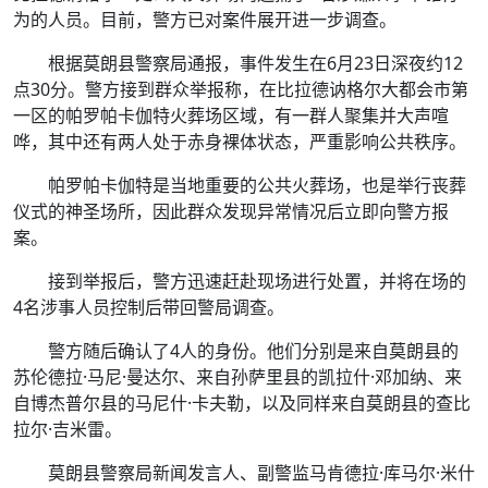
为的人员。目前，警方已对案件展开进一步调查。
根据莫朗县警察局通报，事件发生在6月23日深夜约12
点30分。警方接到群众举报称，在比拉德讷格尔大都会市第
一区的帕罗帕卡伽特火葬场区域，有一群人聚集并大声喧
哗，其中还有两人处于赤身裸体状态，严重影响公共秩序。
帕罗帕卡伽特是当地重要的公共火葬场，也是举行丧葬
仪式的神圣场所，因此群众发现异常情况后立即向警方报
案。
接到举报后，警方迅速赶赴现场进行处置，并将在场的
4名涉事人员控制后带回警局调查。
警方随后确认了4人的身份。他们分别是来自莫朗县的
苏伦德拉·马尼·曼达尔、来自孙萨里县的凯拉什·邓加纳、来
自博杰普尔县的马尼什·卡夫勒，以及同样来自莫朗县的查比
拉尔·吉米雷。
莫朗县警察局新闻发言人、副警监马肯德拉·库马尔·米什