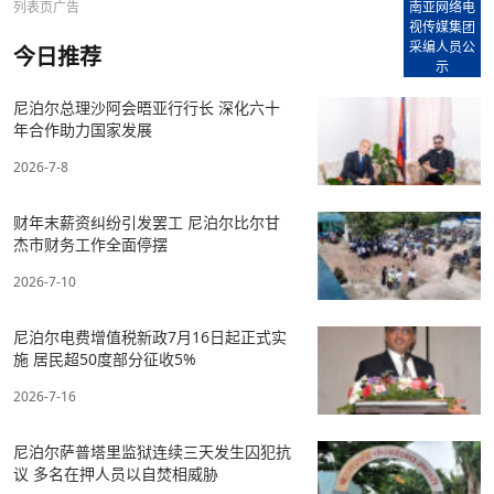
列表页广告
南亚网络电
视传媒集团
采编人员公
今日推荐
示
尼泊尔总理沙阿会晤亚行行长 深化六十
年合作助力国家发展
2026-7-8
财年末薪资纠纷引发罢工 尼泊尔比尔甘
杰市财务工作全面停摆
2026-7-10
尼泊尔电费增值税新政7月16日起正式实
施 居民超50度部分征收5%
2026-7-16
尼泊尔萨普塔里监狱连续三天发生囚犯抗
议 多名在押人员以自焚相威胁