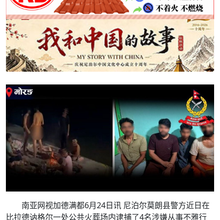
南亚网视加德满都6月24日讯 尼泊尔莫朗县警方近日在
比拉德讷格尔一处公共火葬场内逮捕了4名涉嫌从事不雅行